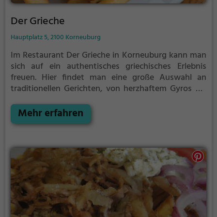
Der Grieche
Hauptplatz 5, 2100 Korneuburg
Im Restaurant Der Grieche in Korneuburg kann man
sich auf ein authentisches griechisches Erlebnis
freuen. Hier findet man eine große Auswahl an
traditionellen Gerichten, von herzhaftem Gyros bis
hin zu gesunden veganen und vegetarischen
Speisen. Die gemütliche Atmosphäre lädt dazu ein,
Mehr erfahren
sich eine Auszeit zu gönnen und die Vielfalt der
griechischen Küche zu genießen. Egal ob man sich
für einen gesunden Salat oder eine deftige
Moussaka entscheidet, hier wird jeder Gaumen
verwöhnt. Dazu bietet das Restaurant eine breite
Auswahl an Getränken, passend zu jedem Gericht.
Ein Besuch im Der Grieche ist eine kulinarische Reise
nach Griechenland, die man sich nicht entgehen
lassen sollte.