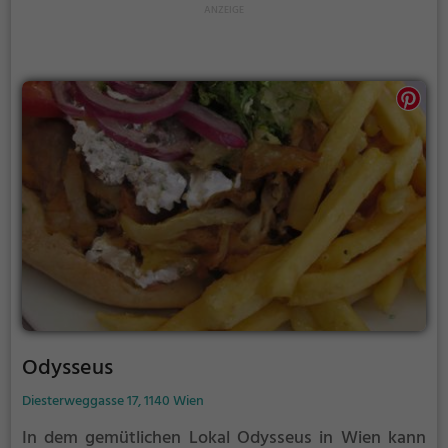
Dazu bietet die umfangreiche Getränkekarte eine
große Auswahl an griechischen Weinen und
Cocktails, die den Genuss perfekt abrunden. Tauche
ein in die lebendige Atmosphäre des Rembetiko und
entdecke die kulinarische Vielfalt Griechenlands
mitten in Wien.
Odysseus
Diesterweggasse 17, 1140 Wien
In dem gemütlichen Lokal Odysseus in Wien kann