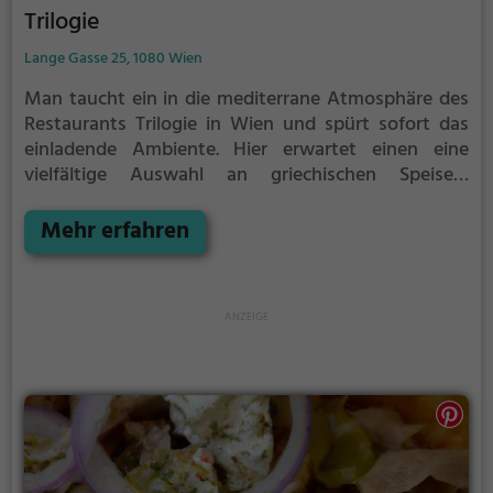
Trilogie
Lange Gasse 25, 1080 Wien
Man taucht ein in die mediterrane Atmosphäre des
Restaurants Trilogie in Wien und spürt sofort das
einladende Ambiente. Hier erwartet einen eine
vielfältige Auswahl an griechischen Speisen,
darunter köstlicher Gyros, sowie herrliche
Frühstücks- und Brunchoptionen. Die
Mehr erfahren
geschmackvollen Gerichte und die gemütliche
Einrichtung machen das Trilogie zu einem Ort, an
dem man sich rundum wohlfühlen kann. Egal ob für
ein entspanntes Frühstück, einen ausgiebigen
Brunch oder für ein gemütliches Abendessen – hier
ist man immer gut aufgehoben. Ein Muss für alle
Genießer und Liebhaber der griechischen Küche.