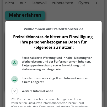
nicht nur liebevoll zubereitete Gyros und
traditionelle griechische Speisen, sondern auch eine
Auswahl an veganen und vegetarischen Gerichten,
Mehr erfahren
die jeden Gaumen verwöhnen. Das stilvolle
Ambiente lädt zum Verweilen ein, während man sich
Willkommen auf FreizeitMonster.de
durch das vielfältige Angebot an Getränken probiert.
Tauche ein in die authentische Atmosphäre
FreizeitMonster.de bittet um Einwilligung,
Griechenlands und erlebe einen kulinarischen
Ihre personenbezogenen Daten für
Ausflug ins sonnige Athen.
Folgendes zu nutzen:
Personalisierte Werbung und Inhalte, Messung von
Werbeleistung und der Performance von Inhalten,
Zielgruppenforschung sowie Entwicklung und
Verbesserung von Angeboten
Speichern von oder Zugriff auf Informationen auf
einem Endgerät
Weitere Informationen
Achillion
210 Partner werden Ihre personenbezogenen Daten
verarbeiten und dürfen Informationen von Ihrem Gerät
(Cookies, eindeutige Kennungen und andere Gerätedaten)