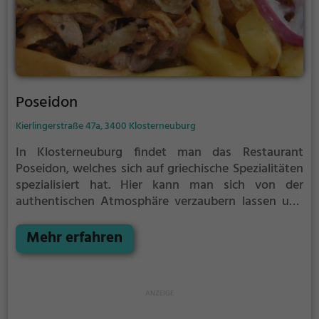
Poseidon
Kierlingerstraße 47a, 3400 Klosterneuburg
In Klosterneuburg findet man das Restaurant
Poseidon, welches sich auf griechische Spezialitäten
spezialisiert hat. Hier kann man sich von der
authentischen Atmosphäre verzaubern lassen und
die vielfältige Auswahl an Getränken und Speisen
genießen. Ob traditionelles Gyros oder vegetarische
Mehr erfahren
Köstlichkeiten - hier kommt jeder auf seine
kulinarischen Kosten. Tauche ein in die Welt der
griechischen Küche und lasse dich von den
aromatischen Speisen und dem herzlichen Service
verführen. Im Poseidon ist ein gastronomisches