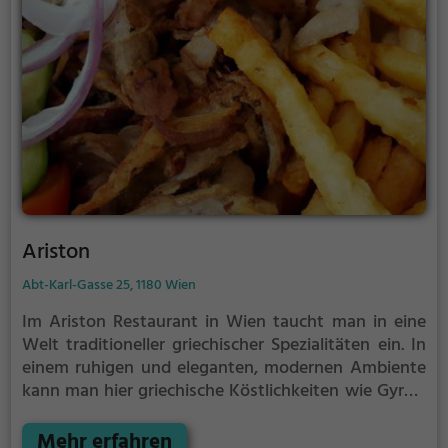
kleinen Ausflug nach Griechenland mitten in Wien.
Lass dich von der herzlichen Gastfreundschaft und
dem köstlichen Essen verwöhnen.
Ariston
Abt-Karl-Gasse 25, 1180 Wien
Im Ariston Restaurant in Wien taucht man in eine
Welt traditioneller griechischer Spezialitäten ein. In
einem ruhigen und eleganten, modernen Ambiente
kann man hier griechische Köstlichkeiten wie Gyros,
Biogerichte, Halal-Speisen, vegane und vegetarische
Gerichte genießen. Die vielfältige Auswahl an
Mehr erfahren