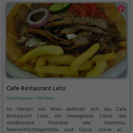
anbietet. Darüber hinaus lädt das Odysseus im
Grünen Baum zum ausgiebigen Brunchen ein.
Tauche ein in die Atmosphäre, spüre das Ambiente
und genieße die kulinarischen Köstlichkeiten.
Cafe Restaurant Leto
Schwertgasse 3, 1010 Wien
Im Herzen von Wien befindet sich das Cafe
Restaurant Leto, ein zwangloses Lokal, das
mediterrane Klassiker wie Hummus,
Meeresfrüchtegerichte und Gyros sowie eine