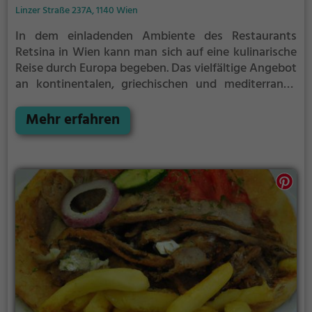
Linzer Straße 237A, 1140 Wien
In dem einladenden Ambiente des Restaurants
Retsina in Wien kann man sich auf eine kulinarische
Reise durch Europa begeben. Das vielfältige Angebot
an kontinentalen, griechischen und mediterranen
Speisen und Getränken begeistert jeden Gaumen.
Ob herzhaftes Gyros, frische Meeresfrüchte oder
Mehr erfahren
köstlicher Fisch - hier ist für jeden Geschmack etwas
dabei. Tauche ein in die entspannte Atmosphäre,
genieße die gastfreundliche Bedienung und lass dich
von den köstlichen Aromen verführen. Das
Restaurant Retsina ist der perfekte Ort, um sich
verwöhnen zu lassen und sich in mediterrane
Genüsse zu stürzen.