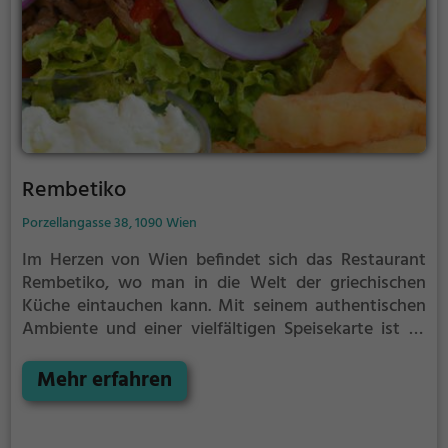
Rembetiko
Porzellangasse 38, 1090 Wien
Im Herzen von Wien befindet sich das Restaurant
Rembetiko, wo man in die Welt der griechischen
Küche eintauchen kann. Mit seinem authentischen
Ambiente und einer vielfältigen Speisekarte ist es
der perfekte Ort, um mediterrane Genüsse zu
erleben. Hier kann man traditionelle griechische
Mehr erfahren
Gerichte wie Gyros, Souvlaki und Moussaka
genießen und sich von der herzlichen
Gastfreundschaft der Mitarbeiter verwöhnen lassen.