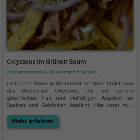
Odysseus im Grünen Baum
Hirschentanzstraße 4, 2384 Breitenfurt bei Wien
Im Grünen Baum in Breitenfurt bei Wien findet man
das Restaurant Odysseus, das mit seinem
griechischen Flair und vielfältigen Angebot an
Speisen und Getränken besticht. Hier kann man
köstliches Gyros, Bio-Gerichte, Cocktails und Halal-
Speisen genießen. Auch Veganer und Vegetarier
Mehr erfahren
kommen auf ihre Kosten, da das Restaurant eine
Auswahl an veganen und vegetarischen Gerichten