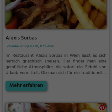
Alexis Sorbas
Lobenhauerngasse 18, 1170 Wien
Im Restaurant Alexis Sorbas in Wien lässt es sich
herrlich griechisch speisen. Hier findet man eine
gemütliche Atmosphäre, die sofort ein Gefühl von
Urlaub vermittelt. Ob man sich für ein traditionelles
Gyros entscheidet oder die vielfältige Auswahl an
griechischen Spezialitäten entdeckt, hier kommt
Mehr erfahren
jeder auf seine Kosten. Dazu passend gibt es eine
breite Auswahl an griechischen Getränken, die das
authentische Erlebnis komplett machen. Tauche ein
in die Welt von Alexis Sorbas und genieße einen