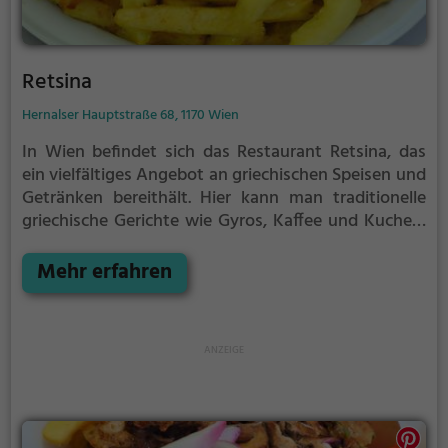
Retsina
Hernalser Hauptstraße 68, 1170 Wien
In Wien befindet sich das Restaurant Retsina, das
ein vielfältiges Angebot an griechischen Speisen und
Getränken bereithält. Hier kann man traditionelle
griechische Gerichte wie Gyros, Kaffee und Kuchen,
sowie vegane und vegetarische Speisen genießen.
Das gemütliche Ambiente lädt zum Verweilen und
Mehr erfahren
Entdecken neuer kulinarischer Genüsse ein. Egal ob
für ein ausgiebiges Frühstück oder ein entspanntes
Abendessen - im Retsina kommt jeder auf seine
Kosten. Tauche ein in die Atmosphäre dieses
authentischen griechischen Restaurants und erlebe
einen Hauch von mediterranem Flair mitten in Wien.