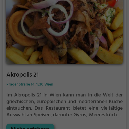
Akropolis 21
Prager Straße 14, 1210 Wien
Im Akropolis 21 in Wien kann man in die Welt der
griechischen, europäischen und mediterranen Küche
eintauchen. Das Restaurant bietet eine vielfältige
Auswahl an Speisen, darunter Gyros, Meeresfrüchte,
Fisch sowie vegane und vegetarische Gerichte. Die
Atmosphäre lädt dazu ein, sich wohlzufühlen und