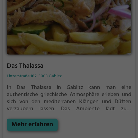
Das Thalassa
Linzerstraße 182, 3003 Gablitz
In Das Thalassa in Gablitz kann man eine
authentische griechische Atmosphäre erleben und
sich von den mediterranen Klängen und Düften
verzaubern lassen. Das Ambiente lädt zum
Verweilen ein und die vielfältige Auswahl an
griechischen Speisen und Getränken lässt keine
Mehr erfahren
Wünsche offen. Hier kann man sich von leckerem
Gyros, frischem Salat und anderen traditionellen