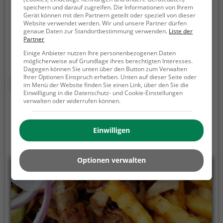
Ottakringer Straße 233, 1160 Wien
speichern und darauf zugreifen. Die Informationen von Ihrem
Gerät können mit den Partnern geteilt oder speziell von dieser
Im Achillion kann man griechische Gastfreundschaft
Website verwendet werden. Wir und unsere Partner dürfen
hautnah erleben. Das gemütliche Restaurant in Wien
genaue Daten zur Standortbestimmung verwenden.
Liste der
Partner
besticht nicht nur durch sein authentisches
Einige Anbieter nutzen Ihre personenbezogenen Daten
Ambiente, sondern auch durch eine vielfältige
möglicherweise auf Grundlage ihres berechtigten Interesses.
Auswahl an griechischen Spezialitäten. Hier kann
Dagegen können Sie unten über den Button zum Verwalten
man sich von köstlichen Gyros, frischen Salaten und
Ihrer Optionen Einspruch erheben. Unten auf dieser Seite oder
Mehr erfahren
im Menü der Website finden Sie einen Link, über den Sie die
verschiedenen Mezedes verwöhnen lassen. Dazu
Einwilligung in die Datenschutz- und Cookie-Einstellungen
gibt es eine breite Auswahl an griechischen Weinen
verwalten oder widerrufen können.
und anderen Getränken. Wer also auf der Suche
nach einem kleinen Stück Griechenland mitten in
Einwilligen
Wien ist, wird im Achillion garantiert fündig. Die
perfekte Location, um sich kulinarisch verwöhnen zu
lassen und dem Alltag zu entfliehen.
Optionen verwalten