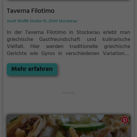
Taverna Filotimo
Josef Wolfik Straße 10, 2000 Stockerau
In der Taverna Filotimo in Stockerau erlebt man
griechische Gastfreundschaft und kulinarische
Vielfalt. Hier werden traditionelle griechische
Gerichte wie Gyros in verschiedenen Variationen
sowie vegane und vegetarische Speisen angeboten.
Tauche ein in die entspannte Atmosphäre, spüre das
Mehr erfahren
mediterrane Ambiente und probiere das vielfältige
Angebot an Getränken und Speisen. Ob alleine, mit
Freunden oder der Familie – hier findet jeder etwas
nach seinem Geschmack. Tauche ein in die Welt der
griechischen Küche und genieße einen Abend voller
Genuss und Geselligkeit in der Taverna Filotimo.