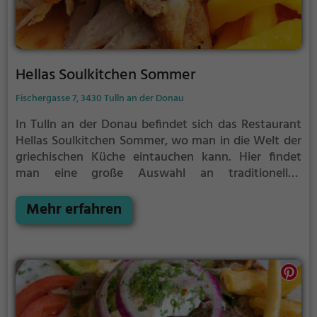
Hellas Soulkitchen Sommer
Fischergasse 7, 3430 Tulln an der Donau
In Tulln an der Donau befindet sich das Restaurant
Hellas Soulkitchen Sommer, wo man in die Welt der
griechischen Küche eintauchen kann. Hier findet
man eine große Auswahl an traditionellen
griechischen Gerichten, darunter köstliches Gyros
sowie vegane und vegetarische Speisen. Die
Mehr erfahren
Atmosphäre im Restaurant lädt dazu ein, gemütliche
Stunden mit Freunden und Familie zu verbringen,
während man die Vielfalt an Getränken und Speisen
genießt. Tauche ein in die lebendige Atmosphäre
und spüre das mediterrane Ambiente, das einen
Hauch von Urlaub nach Tulln bringt. Ein Besuch im