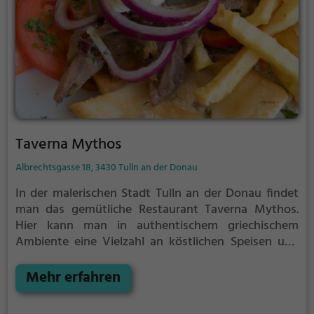
Hellas Soulkitchen Sommer ist ein kulinarisches
Erlebnis, das man nicht verpassen sollte.
Taverna Mythos
Albrechtsgasse 18, 3430 Tulln an der Donau
In der malerischen Stadt Tulln an der Donau findet
man das gemütliche Restaurant Taverna Mythos.
Hier kann man in authentischem griechischem
Ambiente eine Vielzahl an köstlichen Speisen und
Getränken genießen. Ob man Lust auf Gyros,
gegrillte Spezialitäten, erfrischendes Bier oder edlen
Mehr erfahren
Wein hat, hier wird man fündig. Auch für vegane und
vegetarische Gaumen bietet die Taverna Mythos