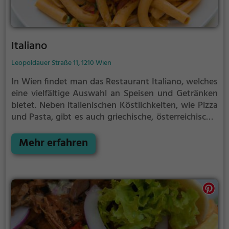
Italiano
Leopoldauer Straße 11, 1210 Wien
In Wien findet man das Restaurant Italiano, welches
eine vielfältige Auswahl an Speisen und Getränken
bietet. Neben italienischen Köstlichkeiten, wie Pizza
und Pasta, gibt es auch griechische, österreichische,
mexikanische und lateinamerikanische Gerichte. Von
herzhaften Burgern bis hin zu vegetarischen und
Mehr erfahren
mediterranen Spezialitäten ist für jeden Geschmack
etwas dabei. Das gemütliche Ambiente lädt dazu
ein, in die Welt der kulinarischen Vielfalt
einzutauchen und den Abend in angenehmer
Atmosphäre zu genießen.