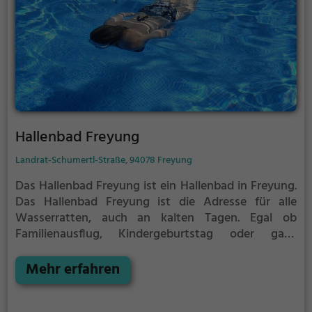
Hallenbad Freyung
Landrat-Schumertl-Straße, 94078 Freyung
Das Hallenbad Freyung ist ein Hallenbad in Freyung.
Das Hallenbad Freyung ist die Adresse für alle
Wasserratten, auch an kalten Tagen. Egal ob
Familienausflug, Kindergeburtstag oder ganz
einfach mit Freunden - im Hallenbad Freyung kommt
jeder auf seine Kosten.
Mehr erfahren