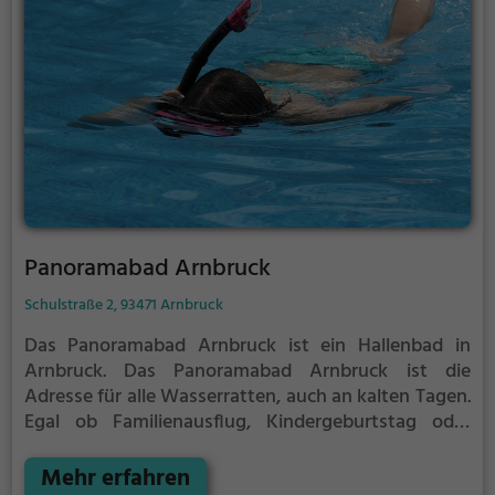
Panoramabad Arnbruck
Schulstraße 2, 93471 Arnbruck
Das Panoramabad Arnbruck ist ein Hallenbad in
Arnbruck.
Das Panoramabad Arnbruck ist die
Adresse für alle Wasserratten, auch an kalten Tagen.
Egal ob Familienausflug, Kindergeburtstag oder
ganz einfach mit Freunden - im Panoramabad
Arnbruck kommt jeder auf seine Kosten.
Mehr erfahren