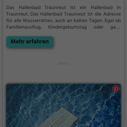
Das Hallenbad Traunreut ist ein Hallenbad in
Traunreut.
Das Hallenbad Traunreut ist die Adresse
für alle Wasserratten, auch an kalten Tagen. Egal ob
Familienausflug, Kindergeburtstag oder ganz
einfach mit Freunden - im Hallenbad Traunreut
kommt jeder auf seine Kosten.
Mehr erfahren