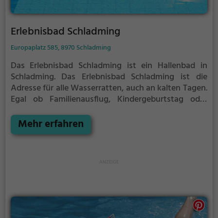
Erlebnisbad Schladming
Europaplatz 585, 8970 Schladming
Das Erlebnisbad Schladming ist ein Hallenbad in
Schladming.
Das Erlebnisbad Schladming ist die
Adresse für alle Wasserratten, auch an kalten Tagen.
Egal ob Familienausflug, Kindergeburtstag oder
ganz einfach mit Freunden - im Erlebnisbad
Schladming kommt jeder auf seine Kosten.
Mehr erfahren