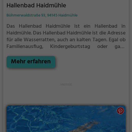
Hallenbad Haidmühle
Böhmerwaldstraße 93, 94145 Haidmühle
Das Hallenbad Haidmühle ist ein Hallenbad in
Haidmühle.
Das Hallenbad Haidmühle ist die Adresse
für alle Wasserratten, auch an kalten Tagen. Egal ob
Familienausflug, Kindergeburtstag oder ganz
einfach mit Freunden - im Hallenbad Haidmühle
kommt jeder auf seine Kosten.
Mehr erfahren