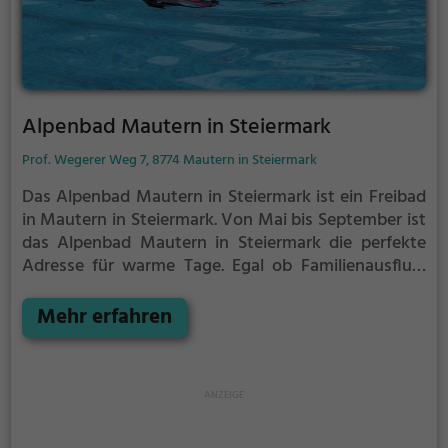
Alpenbad Mautern in Steiermark
Prof. Wegerer Weg 7, 8774 Mautern in Steiermark
Das Alpenbad Mautern in Steiermark ist ein Freibad
in Mautern in Steiermark.
Von Mai bis September ist
das Alpenbad Mautern in Steiermark die perfekte
Adresse für warme Tage. Egal ob Familienausflug,
Kindergeburtstag oder ganz einfach mit Freunden -
im Alpenbad Mautern in Steiermark kommt jeder auf
Mehr erfahren
seine Kosten. Bei gutem Wetter kann die
Freibadsaison im Alpenbad Mautern in Steiermark
auch verlängert werden. Informationen hierzu
findest du auf der Website.