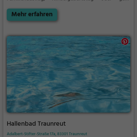
einfach mit Freunden - im Hallenbad Grafenau
kommt jeder auf seine Kosten.
Mehr erfahren
Hallenbad Traunreut
Adalbert-Stifter-Straße 17a, 83301 Traunreut