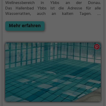
Wellnessbereich in Ybbs an der Donau.
Das Hallenbad Ybbs ist die Adresse für alle
Wasserratten, auch an kalten Tagen. In
dem schönen Wellnessbereich mit finnischer Sauna,
klassischer Sauna, Bio Sauna, Infrarot Sauna und
Mehr erfahren
Dampfbad kann man so richtig schön vom Alltag
entspannen. Ein Outdoor Kaltbecken im Saunahof
ist ebenfalls vorhanden und sorgt für die nötige
Abkühlung zwischendurch.