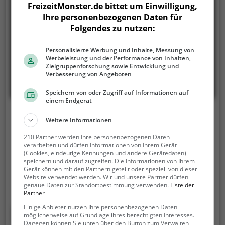
FreizeitMonster.de bittet um Einwilligung,
Ihre personenbezogenen Daten für
Folgendes zu nutzen:
Personalisierte Werbung und Inhalte, Messung von
Werbeleistung und der Performance von Inhalten,
Zielgruppenforschung sowie Entwicklung und
Verbesserung von Angeboten
Speichern von oder Zugriff auf Informationen auf
einem Endgerät
Hallen- und Wellenfreibad Hengersberg
Weitere Informationen
Fritz-Eberle-Straße, 94491 Hengersberg
210 Partner werden Ihre personenbezogenen Daten
verarbeiten und dürfen Informationen von Ihrem Gerät
Das Hallen- und Wellenfreibad Hengersberg ist ein
(Cookies, eindeutige Kennungen und andere Gerätedaten)
speichern und darauf zugreifen. Die Informationen von Ihrem
Hallenbad in Hengersberg.
Das Hallen- und
Gerät können mit den Partnern geteilt oder speziell von dieser
Wellenfreibad Hengersberg ist die Adresse für alle
Website verwendet werden. Wir und unsere Partner dürfen
genaue Daten zur Standortbestimmung verwenden.
Liste der
Wasserratten, auch an kalten Tagen. Egal ob
Partner
Familienausflug, Kindergeburtstag oder ganz
Einige Anbieter nutzen Ihre personenbezogenen Daten
einfach mit Freunden - im Hallen- und Wellenfreibad
Mehr erfahren
möglicherweise auf Grundlage ihres berechtigten Interesses.
Hengersberg kommt jeder auf seine Kosten.
Dagegen können Sie unten über den Button zum Verwalten