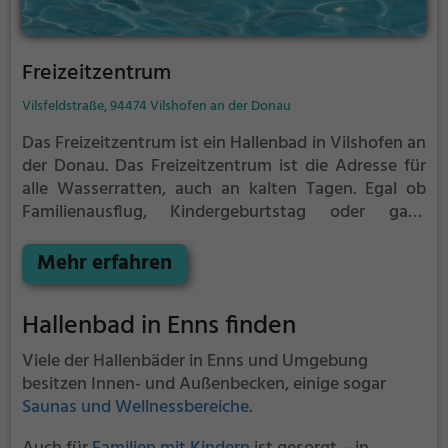
Freizeitzentrum
Vilsfeldstraße, 94474 Vilshofen an der Donau
Das Freizeitzentrum ist ein Hallenbad in Vilshofen an
der Donau.
Das Freizeitzentrum ist die Adresse für
alle Wasserratten, auch an kalten Tagen. Egal ob
Familienausflug, Kindergeburtstag oder ganz
einfach mit Freunden - im Freizeitzentrum kommt
jeder auf seine Kosten.
Mehr erfahren
Hallenbad in Enns finden
Viele der Hallenbäder in Enns und Umgebung
besitzen Innen- und Außenbecken, einige sogar
Saunas und Wellnessbereiche
.