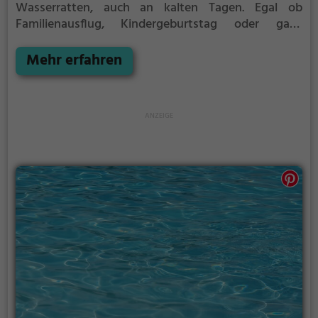
Wasserratten, auch an kalten Tagen. Egal ob
Familienausflug, Kindergeburtstag oder ganz
einfach mit Freunden - im Aqua Nova kommt jeder
auf seine Kosten.
Mehr erfahren