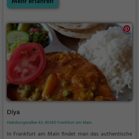
Mehr erfahren
Gerichten. Die Atmosphäre lädt zum Verweilen ein
und die Vielfalt der Speisekarte verspricht ein
kulinarisches Erlebnis für jeden Geschmack. Tauche
ein in die Welt des Taj Mahal und entdecke die
köstlichen Aromen Indiens.
Diya
Habsburgerallee 43, 60385 Frankfurt am Main
In Frankfurt am Main findet man das authentische