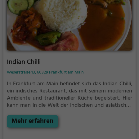
Indian Chilli
Weserstraße 13, 60329 Frankfurt am Main
In Frankfurt am Main befindet sich das Indian Chilli,
ein indisches Restaurant, das mit seinem modernen
Ambiente und traditioneller Küche begeistert. Hier
kann man in die Welt der indischen und asiatischen
Küche eintauchen und gesunde, vegetarische sowie
vegane Gerichte genießen. Das vielfältige Angebot
Mehr erfahren
an Getränken rundet das kulinarische Erlebnis ab.
Wer lieber zuhause speisen möchte, kann den