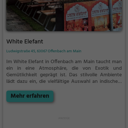
White Elefant
Ludwigstraße 45, 63067 Offenbach am Main
Im White Elefant in Offenbach am Main taucht man
ein in eine Atmosphäre, die von Exotik und
Gemütlichkeit geprägt ist. Das stilvolle Ambiente
lädt dazu ein, die vielfältige Auswahl an indischen,
veganen und vegetarischen Speisen zu entdecken.
Bei einem Besuch im White Elefant kann man sich
Mehr erfahren
auf kulinarische Genüsse freuen, die die Sinne
verzaubern. Die Kombination aus exotischen
Gewürzen und frischen Zutaten sorgt für ein
unvergessliches Geschmackserlebnis. Ob allein, mit
Freunden oder Familie – hier findet jeder Gast die