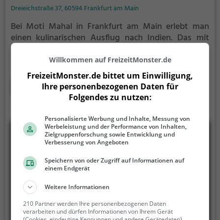
Dreieichstraße 37, 60594 Frankfurt am Main
Bei Moti Mahal in Frankfurt am Main erlebt man
einen kulinarischen Ausflug nach Indien. Das mit
vielen indischen Bildern geschmückte Lokal bietet
eine vielfältige Auswahl an indischen, asiatischen
Willkommen auf FreizeitMonster.de
und veganen Speisen sowie gesunden und halal-
FreizeitMonster.de bittet um Einwilligung,
vegetarischen Gerichten. Ob Chicken Vindaloo oder
Mehr erfahren
Ihre personenbezogenen Daten für
ein erfrischendes Lassi, hier findet man alles, was
Folgendes zu nutzen:
das Herz begehrt. Egal ob man im Restaurant
dinieren oder sich die köstlichen Gerichte nach
Personalisierte Werbung und Inhalte, Messung von
Hause liefern lassen möchte, bei Moti Mahal ist für
Werbeleistung und der Performance von Inhalten,
Zielgruppenforschung sowie Entwicklung und
jeden Geschmack etwas dabei. Tauche ein in die
Verbesserung von Angeboten
Atmosphäre, spüre das Ambiente und genieße die
authentische indische Küche.
Speichern von oder Zugriff auf Informationen auf
einem Endgerät
Weitere Informationen
210 Partner werden Ihre personenbezogenen Daten
verarbeiten und dürfen Informationen von Ihrem Gerät
(Cookies, eindeutige Kennungen und andere Gerätedaten)