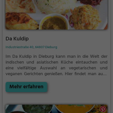
Da Kuldip
Industriestraße 40, 64807 Dieburg
Im Da Kuldip in Dieburg kann man in die Welt der
indischen und asiatischen Küche eintauchen und
eine vielfältige Auswahl an vegetarischen und
veganen Gerichten genießen. Hier findet man auch
eine breite Palette an deutschen und regionalen
Gerichten sowie gesunden Optionen. Das
Mehr erfahren
Restaurant bietet zudem eine große Auswahl an
Bieren und schafft somit für jeden Geschmack das
passende kulinarische Erlebnis.