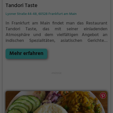
Tandori Taste
Lyoner Straße 44-48, 60528 Frankfurt am Main
In Frankfurt am Main findet man das Restaurant
Tandori Taste, das mit seiner einladenden
Atmosphäre und dem vielfältigen Angebot an
indischen Spezialitäten, asiatischen Gerichten,
vegetarischen und veganen Optionen sowie halal
und gesunden Speisen überzeugt. Das in Rot- und
Mehr erfahren
Beigetönen dekorierte Restaurant mit gemütlicher
Lederbestuhlung lädt zum Verweilen ein. Die
Auswahl an Getränken und Speisen ist vielfältig und
bietet für jeden Geschmack das Passende. Tauche
ein in die Welt der indischen Küche und genieße die
kulinarischen Köstlichkeiten im Tandori Taste.