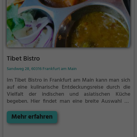
Getränken zu entdecken.
Tibet Bistro
Sandweg 28, 60316 Frankfurt am Main
Im Tibet Bistro in Frankfurt am Main kann man sich
auf eine kulinarische Entdeckungsreise durch die
Vielfalt der indischen und asiatischen Küche
begeben. Hier findet man eine breite Auswahl an
vegetarischen und veganen Gerichten, die nicht nur
köstlich, sondern auch gesund sind. Ob man nun
Mehr erfahren
nach einem herzhaften Curry, exotischen Gewürzen
oder einer erfrischenden Mango Lassi sucht, hier
wird man fündig. Das gemütliche Ambiente lädt