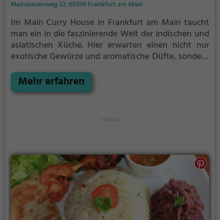
Mainwasenweg 32, 60599 Frankfurt am Main
Im Main Curry House in Frankfurt am Main taucht
man ein in die faszinierende Welt der indischen und
asiatischen Küche. Hier erwarten einen nicht nur
exotische Gewürze und aromatische Düfte, sondern
auch eine Vielfalt an vegetarischen und veganen
Gerichten. Ob man gesundheitsbewusst genießen
Mehr erfahren
möchte oder einfach nur die Köstlichkeiten der
vegetarischen oder veganen Küche entdecken will,
hier wird man auf jeden Fall fündig. Das gemütliche
Ambiente lädt zum Verweilen ein und das
freundliche Personal sorgt für einen rundum
angenehmen Aufenthalt. Also, wenn man Lust auf
eine kulinarische Reise nach Indien oder Asien hat,
sollte man unbedingt das Main Curry House
besuchen.