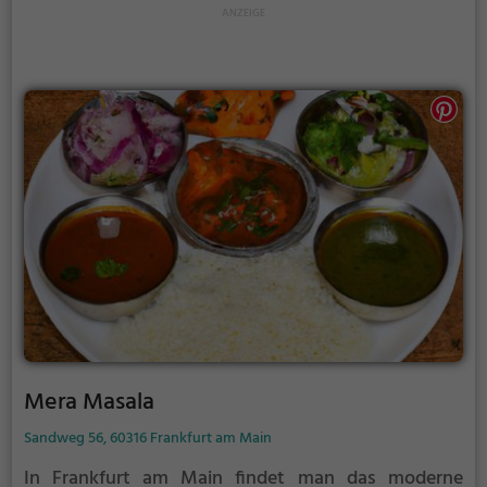
dazu ein, die typisch tibetische Gastfreundschaft zu
genießen und in die Welt der fernöstlichen Aromen
einzutauchen. Das Tibet Bistro ist der perfekte Ort,
um sich von den fernen Ländern inspirieren zu lassen
und den Gaumen mit raffinierten
Geschmacksexplosionen zu verwöhnen. Egal ob man
sich für ein traditionelles indisches Thali oder eine
asiatische Nudelsuppe entscheidet, hier kommt
jeder auf seine kulinarischen Kosten.
Mera Masala
Sandweg 56, 60316 Frankfurt am Main
In Frankfurt am Main findet man das moderne