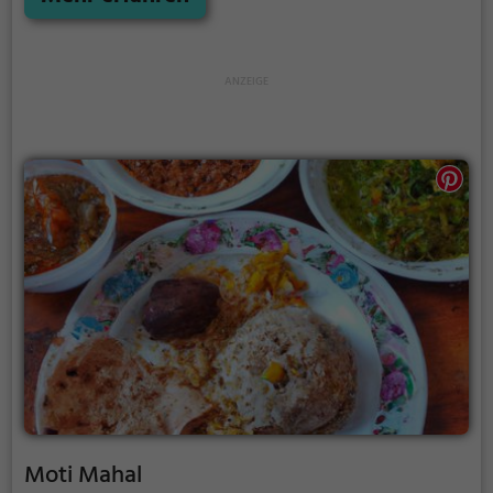
Das Restaurant ist bekannt für seine köstlichen
Currys und traditionellen Tandoori-Gerichte, die im
Tonofen zubereitet werden. Wer
gesundheitsbewusst essen möchte, findet hier
ebenfalls eine große Auswahl an gesunden und
veganen Gerichten. Tauche ein in die Welt der
indischen Küche und erlebe einen kulinarischen
Genuss im Bombay Palace.
Moti Mahal