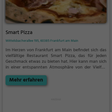
Smart Pizza
Wittelsbacherallee 195, 60385 Frankfurt am Main
Im Herzen von Frankfurt am Main befindet sich das
vielfältige Restaurant Smart Pizza, das für jeden
Geschmack etwas zu bieten hat. Hier kann man sich
in einer entspannten Atmosphäre von der Vielfalt
der Küche verwöhnen lassen. Ob Pizza, Italienisch,
Indisch, Asiatisch, Vegetarisch, Vegan, Europäisch,
Mehr erfahren
Mediterran oder Nudeln - hier kommt jeder auf seine
Kosten. Die Auswahl an Getränken und Speisen ist
ebenso vielfältig wie raffiniert. Tauche ein in die Welt
der kulinarischen Genüsse und lass dich von der
smarten Vielfalt überraschen. Ein echtes Highlight