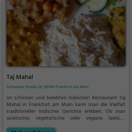
Kombination aus exotischem Genuss und
entspannter Wohlfühlatmosphäre ist, ist hier genau
richtig.
Taj Mahal
Schweizer Straße 28, 60594 Frankfurt am Main
Im schicken und belebten indischen Restaurant Taj
Mahal in Frankfurt am Main kann man die Vielfalt
traditioneller indischer Gerichte erleben. Ob man
asiatische, vegetarische oder vegane Speisen
bevorzugt, hier wird jeder fündig. Dazu gibt es eine
breite Auswahl an Cocktails und gesunden