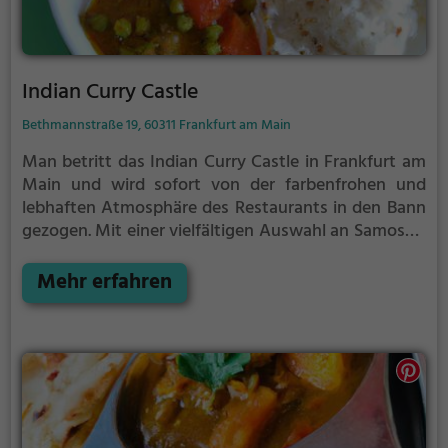
Indian Curry Castle
Bethmannstraße 19, 60311 Frankfurt am Main
Man betritt das Indian Curry Castle in Frankfurt am
Main und wird sofort von der farbenfrohen und
lebhaften Atmosphäre des Restaurants in den Bann
gezogen. Mit einer vielfältigen Auswahl an Samosas,
Tandoori-Gerichten, Biryani und würzigen Currys ist
für jeden Geschmack etwas dabei. Das Lokal ist
Mehr erfahren
bekannt für seine indischen und asiatischen
Gerichte, die auch vegetarisch, vegan, gesund und
lecker sind. Egal ob man auf der Suche nach einem
herzhaften Frühstück oder einem exotischen
Abendessen ist – das Indian Curry Castle bietet eine
kulinarische Reise durch die indische Küche und lädt
dazu ein, das breite Angebot an Speisen und