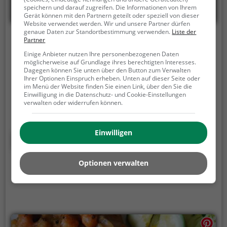
speichern und darauf zugreifen. Die Informationen von Ihrem
Gerät können mit den Partnern geteilt oder speziell von dieser
Website verwendet werden. Wir und unsere Partner dürfen
genaue Daten zur Standortbestimmung verwenden.
Liste der
Himalaya Laternchen
Partner
Einige Anbieter nutzen Ihre personenbezogenen Daten
Danziger Platz 2-4, 60314 Frankfurt am Main
möglicherweise auf Grundlage ihres berechtigten Interesses.
Dagegen können Sie unten über den Button zum Verwalten
Im Himalaya Laternchen in Frankfurt am Main erlebt
Ihrer Optionen Einspruch erheben. Unten auf dieser Seite oder
im Menü der Website finden Sie einen Link, über den Sie die
man eine harmonische Verschmelzung von indisch-
Einwilligung in die Datenschutz- und Cookie-Einstellungen
ayurvedischer Küche und familiärem
verwalten oder widerrufen können.
Wohnzimmerambiente. Hier kann man in den
Genuss von indischen, asiatischen, vegetarischen
Einwilligen
und veganen Gerichten kommen, die mit frischen
Mehr erfahren
Zutaten zubereitet werden. Die vielfältige Auswahl
an Cocktails und gesunden, pflanzlichen Speisen
Optionen verwalten
sorgt dafür, dass für jeden Geschmack etwas dabei
ist. Das Restaurant lädt dazu ein, in gemütlicher
Atmosphäre neue Geschmackserlebnisse zu
entdecken und sich kulinarisch verwöhnen zu lassen.
Wer auf der Suche nach einer gelungenen