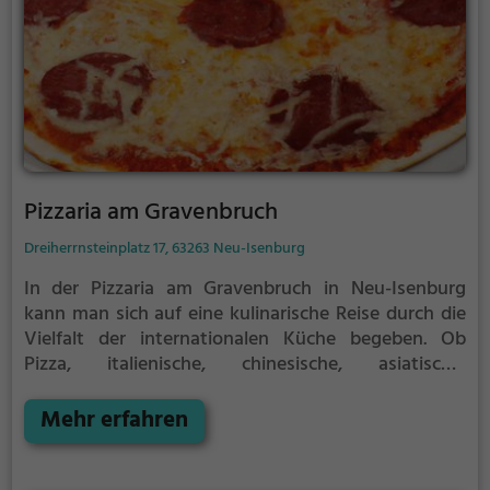
Pizzaria am Gravenbruch
Dreiherrnsteinplatz 17, 63263 Neu-Isenburg
In der Pizzaria am Gravenbruch in Neu-Isenburg
kann man sich auf eine kulinarische Reise durch die
Vielfalt der internationalen Küche begeben. Ob
Pizza, italienische, chinesische, asiatische,
vegetarische, indische oder vegane Gerichte - hier
kommt jeder auf seine Kosten. Das gemütliche
Mehr erfahren
Ambiente lädt zum Verweilen ein und die breite
Auswahl an Getränken rundet das Genusserlebnis