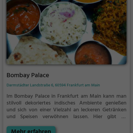
Bombay Palace
Darmstädter Landstraße 6, 60594 Frankfurt am Main
Im Bombay Palace in Frankfurt am Main kann man
stilvoll dekoriertes indisches Ambiente genießen
und sich von einer Vielzahl an leckeren Getränken
und Speisen verwöhnen lassen. Hier gibt es
indisches und asiatisches Essen, sowie eine große
Auswahl an vegetarischen und veganen Gerichten.
Mehr erfahren