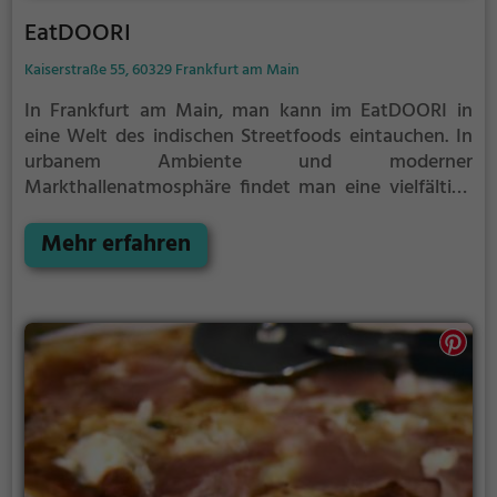
EatDOORI
Kaiserstraße 55, 60329 Frankfurt am Main
In Frankfurt am Main, man kann im EatDOORI in
eine Welt des indischen Streetfoods eintauchen. In
urbanem Ambiente und moderner
Markthallenatmosphäre findet man eine vielfältige
Auswahl an indischen und asiatischen Speisen, die
auch vegetarisch und vegan erhältlich sind. Dazu
Mehr erfahren
gibt es eine breite Auswahl an Cocktails und
gesunden Gerichten. Das Restaurant bietet
außerdem Halal-Speisen an und wird somit den
Bedürfnissen verschiedener Ernährungspräferenzen
gerecht. Die offene Küche und die Lounge verleihen
dem EatDOORI eine einladende Atmosphäre, in der
man eine kulinarische Reise durch Indien erleben
kann.