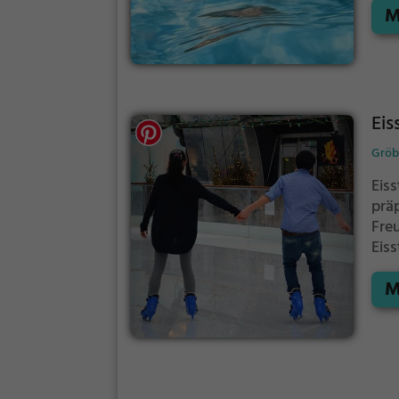
M
Eis
Gröbe
Eiss
prä
Fre
Eis
geb
M
Lauf