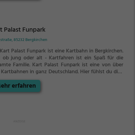
t Palast Funpark
straße, 85232 Bergkirchen
Kart Palast Funpark ist eine Kartbahn in Bergkirchen.
l ob jung oder alt - Kartfahren ist ein Spaß für die
amte Familie.
Kart Palast Funpark ist eine von über
 Kartbahnen in ganz Deutschland. Hier fühlst du dich
 ein richtiger Rennfahrer wenn du mit deinem Kart um
ehr erfahren
Kurven rauschst.