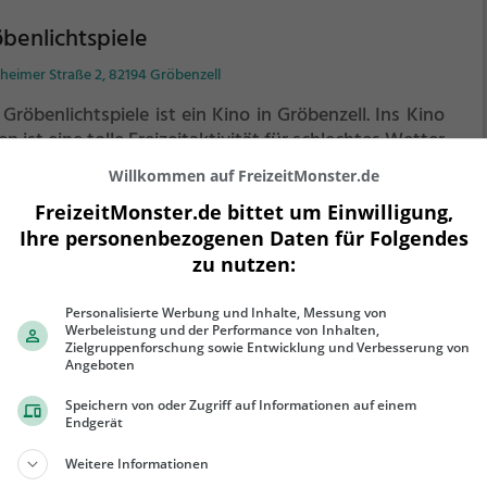
benlichtspiele
heimer Straße 2, 82194 Gröbenzell
Gröbenlichtspiele ist ein Kino in Gröbenzell.
Ins Kino
n ist eine tolle Freizeitaktivität für schlechtes Wetter
chnapp dir ein Getränk und Popcorn und tauche ein in
Willkommen auf FreizeitMonster.de
Welt des Films.
Weitere Infos zum Kinoprogamm und
FreizeitMonster.de bittet um Einwilligung,
 Öffnungszeiten, sowie Tickets findest du auf der
ehr erfahren
Ihre personenbezogenen Daten für Folgendes
site.
zu nutzen:
Personalisierte Werbung und Inhalte, Messung von
Werbeleistung und der Performance von Inhalten,
Zielgruppenforschung sowie Entwicklung und Verbesserung von
chtelWERK
Angeboten
Speichern von oder Zugriff auf Informationen auf einem
ha-Kipfmüller Str. 44, 81249 München
Endgerät
htelWERK ist ein Indoorspielplatz in München.
In
Weitere Informationen
r überdachten Halle können sich Kinder hier so richtig