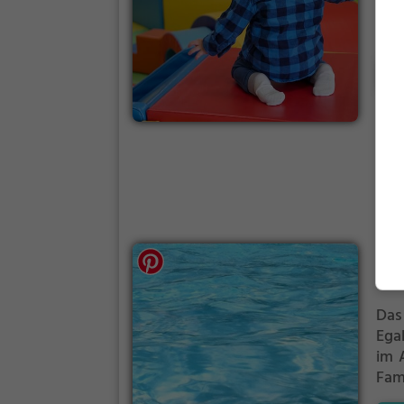
aus
Tra
je
M
Hal
sch
auc
wer
gut
abw
Geb
Am
Klost
Das
Egal
im 
Fam
Fre