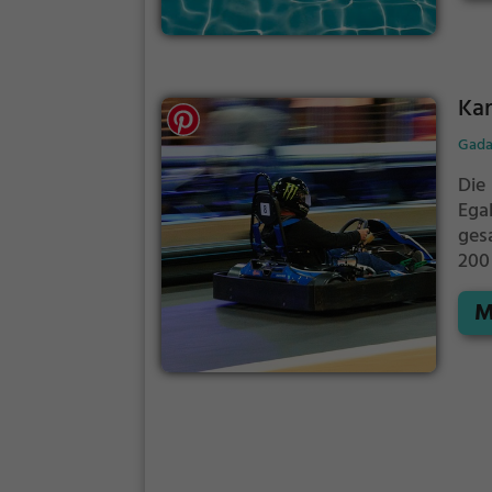
Kar
Gada
Die 
Ega
ges
200
wie
M
die 