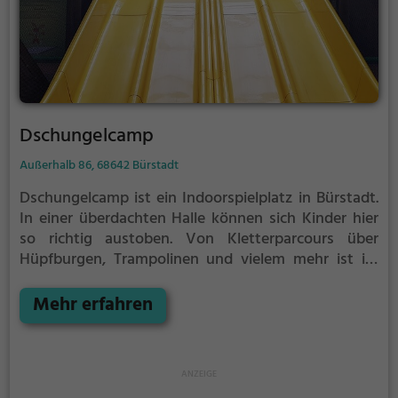
Dschungelcamp
Außerhalb 86, 68642 Bürstadt
Dschungelcamp ist ein Indoorspielplatz in Bürstadt.
In einer überdachten Halle können sich Kinder hier
so richtig austoben. Von Kletterparcours über
Hüpfburgen, Trampolinen und vielem mehr ist im
Dschungelcamp für jeden etwas dabei.
Indoorspielplätze bzw. Hallenspielplätze sind ein
Mehr erfahren
tolles Ausflugsziel für schlechtes Wetter, denn in der
überdachten Halle kann auch bei Regen, Schnee oder
extremer Hitze gespielt werden. Dschungelcamp
eignet sich außerdem besonders gut, um einen