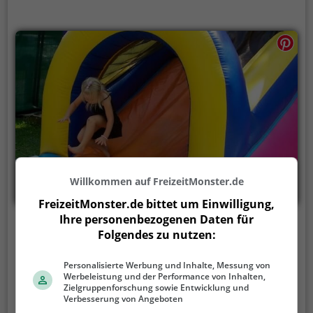
Kindergeburtstag zu veranstalten. Auf den
abwechslungsreichen Parcours wird es weder dem
Geburtstagskind, noch den Gästen so schnell
langweilig.
Willkommen auf FreizeitMonster.de
FreizeitMonster.de bittet um Einwilligung,
Ihre personenbezogenen Daten für
Kid's Inn
Folgendes zu nutzen:
Mahlastraße 96, 67227 Frankenthal (Pfalz)
Personalisierte Werbung und Inhalte, Messung von
Werbeleistung und der Performance von Inhalten,
Kid's Inn ist ein Indoorspielplatz in Frankenthal
Zielgruppenforschung sowie Entwicklung und
(Pfalz).
In einer überdachten Halle können sich
Verbesserung von Angeboten
Kinder hier so richtig austoben. Von Kletterparcours