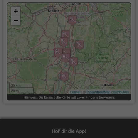
+
−
30 km
20 mi
Leaflet
| ©
OpenStreetMap contributors
Hinweis: Du kannst die Karte mit zwei Fingern bewegen.
Hol' dir die App!