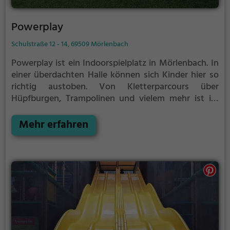
Powerplay
Schulstraße 12 - 14, 69509 Mörlenbach
Powerplay ist ein Indoorspielplatz in Mörlenbach.
In
einer überdachten Halle können sich Kinder hier so
richtig austoben. Von Kletterparcours über
Hüpfburgen, Trampolinen und vielem mehr ist im
Powerplay für jeden etwas dabei.
Indoorspielplätze
bzw. Hallenspielplätze sind ein tolles Ausflugsziel für
Mehr erfahren
schlechtes Wetter, denn in der überdachten Halle
kann auch bei Regen, Schnee oder extremer Hitze
gespielt werden. Powerplay eignet sich außerdem
besonders gut, um einen Kindergeburtstag zu
veranstalten. Auf den abwechslungsreichen
Parcours wird es weder dem Geburtstagskind, noch
den Gästen so schnell langweilig.