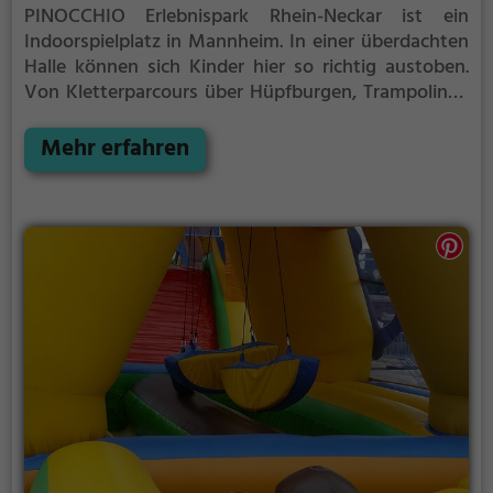
PINOCCHIO Erlebnispark Rhein-Neckar ist ein
Indoorspielplatz in Mannheim.
In einer überdachten
Halle können sich Kinder hier so richtig austoben.
Von Kletterparcours über Hüpfburgen, Trampolinen
und vielem mehr ist im PINOCCHIO Erlebnispark
Rhein-Neckar für jeden etwas dabei.
Mehr erfahren