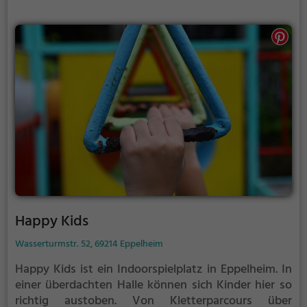
kann auch bei Regen, Schnee oder extremer Hitze
gespielt werden. Mannkidu eignet sich außerdem
besonders gut, um einen Kindergeburtstag zu
veranstalten. Auf den abwechslungsreichen
Parcours wird es weder dem Geburtstagskind, noch
den Gästen so schnell langweilig.
Happy Kids
Wasserturmstr. 52, 69214 Eppelheim
Happy Kids ist ein Indoorspielplatz in Eppelheim.
In
einer überdachten Halle können sich Kinder hier so
richtig austoben. Von Kletterparcours über