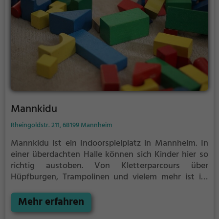
Mannkidu
Rheingoldstr. 211, 68199 Mannheim
Mannkidu ist ein Indoorspielplatz in Mannheim.
In
einer überdachten Halle können sich Kinder hier so
richtig austoben. Von Kletterparcours über
Hüpfburgen, Trampolinen und vielem mehr ist im
Mannkidu für jeden etwas dabei.
Indoorspielplätze
bzw. Hallenspielplätze sind ein tolles Ausflugsziel für
Mehr erfahren
schlechtes Wetter, denn in der überdachten Halle