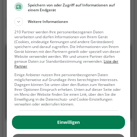
Speichern von oder Zugriff auf Informationen auf
über Hüpfburgen, Trampolinen und vielem mehr ist
einem Endgerät
im Kid's Inn für jeden etwas dabei.
Indoorspielplätze
bzw. Hallenspielplätze sind ein tolles Ausflugsziel für
Mehr erfahren
Weitere Informationen
schlechtes Wetter, denn in der überdachten Halle
210 Partner werden Ihre personenbezogenen Daten
kann auch bei Regen, Schnee oder extremer Hitze
verarbeiten und dürfen Informationen von Ihrem Gerät
gespielt werden. Kid's Inn eignet sich außerdem
(Cookies, eindeutige Kennungen und andere Gerätedaten)
speichern und darauf zugreifen. Die Informationen von Ihrem
besonders gut, um einen Kindergeburtstag zu
Gerät können mit den Partnern geteilt oder speziell von dieser
veranstalten. Auf den abwechslungsreichen
Website verwendet werden. Wir und unsere Partner dürfen
genaue Daten zur Standortbestimmung verwenden.
Liste der
Parcours wird es weder dem Geburtstagskind, noch
Partner
den Gästen so schnell langweilig.
Einige Anbieter nutzen Ihre personenbezogenen Daten
möglicherweise auf Grundlage ihres berechtigten Interesses.
Dagegen können Sie unten über den Button zum Verwalten
Ihrer Optionen Einspruch erheben. Unten auf dieser Seite oder
im Menü der Website finden Sie einen Link, über den Sie die
Einwilligung in die Datenschutz- und Cookie-Einstellungen
verwalten oder widerrufen können.
Einwilligen
Känguruinsel