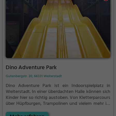
Kindergeburtstag zu veranstalten. Auf den
abwechslungsreichen Parcours wird es weder dem
Geburtstagskind, noch den Gästen so schnell
langweilig.
Dino Adventure Park
Gutenbergstr. 20, 64331 Weiterstadt
Dino Adventure Park ist ein Indoorspielplatz in
Weiterstadt.
In einer überdachten Halle können sich
Kinder hier so richtig austoben. Von Kletterparcours
über Hüpfburgen, Trampolinen und vielem mehr ist
im Dino Adventure Park für jeden etwas dabei.