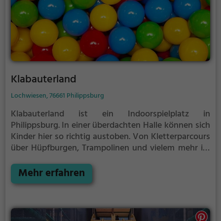
Klabauterland
Lochwiesen, 76661 Philippsburg
Klabauterland ist ein Indoorspielplatz in
Philippsburg.
In einer überdachten Halle können sich
Kinder hier so richtig austoben. Von Kletterparcours
über Hüpfburgen, Trampolinen und vielem mehr ist
im Klabauterland für jeden etwas dabei.
Indoorspielplätze bzw. Hallenspielplätze sind ein
Mehr erfahren
tolles Ausflugsziel für schlechtes Wetter, denn in der
überdachten Halle kann auch bei Regen, Schnee oder
extremer Hitze gespielt werden. Klabauterland
eignet sich außerdem besonders gut, um einen