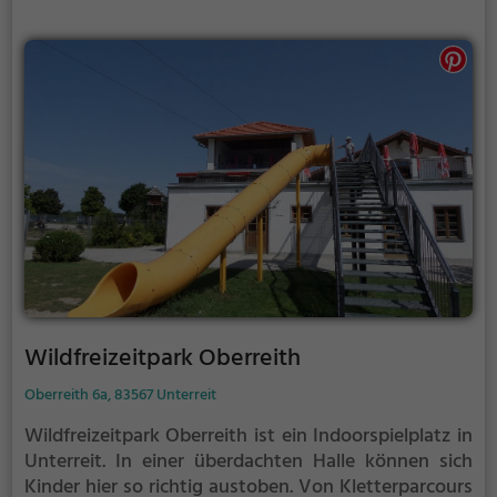
überdachten Halle kann auch bei Regen, Schnee oder
extremer Hitze gespielt werden. Babalu Funpark
eignet sich außerdem besonders gut, um einen
Kindergeburtstag zu veranstalten. Auf den
abwechslungsreichen Parcours wird es weder dem
Geburtstagskind, noch den Gästen so schnell
langweilig.
Wildfreizeitpark Oberreith
Oberreith 6a, 83567 Unterreit
Wildfreizeitpark Oberreith ist ein Indoorspielplatz in
Unterreit.
In einer überdachten Halle können sich
Kinder hier so richtig austoben. Von Kletterparcours