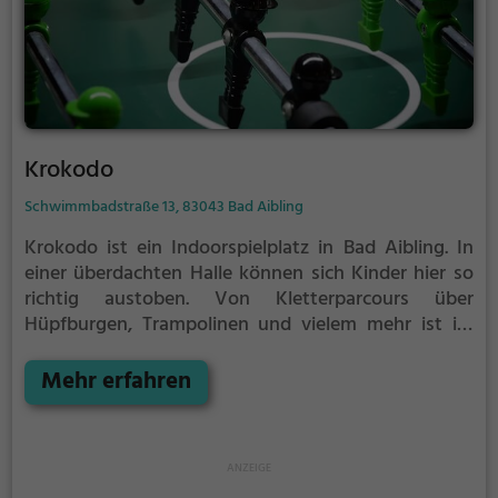
Krokodo
Schwimmbadstraße 13, 83043 Bad Aibling
Krokodo ist ein Indoorspielplatz in Bad Aibling.
In
einer überdachten Halle können sich Kinder hier so
richtig austoben. Von Kletterparcours über
Hüpfburgen, Trampolinen und vielem mehr ist im
Krokodo für jeden etwas dabei.
Indoorspielplätze
bzw. Hallenspielplätze sind ein tolles Ausflugsziel für
Mehr erfahren
schlechtes Wetter, denn in der überdachten Halle
kann auch bei Regen, Schnee oder extremer Hitze
gespielt werden. Krokodo eignet sich außerdem
besonders gut, um einen Kindergeburtstag zu