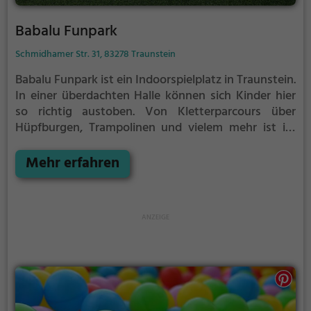
Babalu Funpark
Schmidhamer Str. 31, 83278 Traunstein
Babalu Funpark ist ein Indoorspielplatz in Traunstein.
In einer überdachten Halle können sich Kinder hier
so richtig austoben. Von Kletterparcours über
Hüpfburgen, Trampolinen und vielem mehr ist im
Babalu Funpark für jeden etwas dabei.
Indoorspielplätze bzw. Hallenspielplätze sind ein
Mehr erfahren
tolles Ausflugsziel für schlechtes Wetter, denn in der
überdachten Halle kann auch bei Regen, Schnee oder
extremer Hitze gespielt werden. Babalu Funpark
eignet sich außerdem besonders gut, um einen
Kindergeburtstag zu veranstalten. Auf den
abwechslungsreichen Parcours wird es weder dem
Geburtstagskind, noch den Gästen so schnell
langweilig.