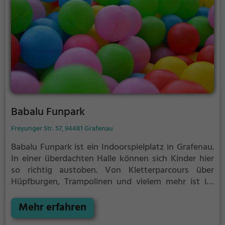
Babalu Funpark
Freyunger Str. 57, 94481 Grafenau
Babalu Funpark ist ein Indoorspielplatz in Grafenau.
In einer überdachten Halle können sich Kinder hier
so richtig austoben. Von Kletterparcours über
Hüpfburgen, Trampolinen und vielem mehr ist im
Babalu Funpark für jeden etwas dabei.
Indoorspielplätze bzw. Hallenspielplätze sind ein
Mehr erfahren
tolles Ausflugsziel für schlechtes Wetter, denn in der