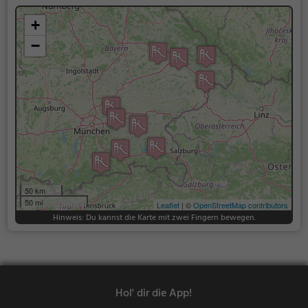
+
−
50 km
50 mi
Leaflet
| ©
OpenStreetMap contributors
Hinweis: Du kannst die Karte mit zwei Fingern bewegen.
Hol' dir die App!