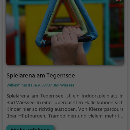
veranstalten. Auf den abwechslungsreichen
Parcours wird es weder dem Geburtstagskind, noch
den Gästen so schnell langweilig.
Spielarena am Tegernsee
Wilhelminastraße 9, 83707 Bad Wiessee
Spielarena am Tegernsee ist ein Indoorspielplatz in
Bad Wiessee.
In einer überdachten Halle können sich
Kinder hier so richtig austoben. Von Kletterparcours
über Hüpfburgen, Trampolinen und vielem mehr ist
im Spielarena am Tegernsee für jeden etwas dabei.