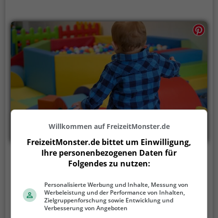
veranstalten. Auf den abwechslungsreichen
Parcours wird es weder dem Geburtstagskind, noch
den Gästen so schnell langweilig.
Willkommen auf FreizeitMonster.de
FreizeitMonster.de bittet um Einwilligung,
Ihre personenbezogenen Daten für
Kinderland Strupinga
Folgendes zu nutzen:
Dornierstr. 49-51, 94315 Straubing
Personalisierte Werbung und Inhalte, Messung von
Werbeleistung und der Performance von Inhalten,
Kinderland Strupinga ist ein Indoorspielplatz in
Zielgruppenforschung sowie Entwicklung und
Straubing.
In einer überdachten Halle können sich
Verbesserung von Angeboten
Kinder hier so richtig austoben. Von Kletterparcours