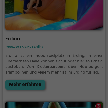
Erdino
Rennweg 57, 85435 Erding
Erdino ist ein Indoorspielplatz in Erding.
In einer
überdachten Halle können sich Kinder hier so richtig
austoben. Von Kletterparcours über Hüpfburgen,
Trampolinen und vielem mehr ist im Erdino für jeden
etwas dabei.
Indoorspielplätze bzw.
Hallenspielplätze sind ein tolles Ausflugsziel für
Mehr erfahren
schlechtes Wetter, denn in der überdachten Halle
kann auch bei Regen, Schnee oder extremer Hitze
gespielt werden. Erdino eignet sich außerdem
besonders gut, um einen Kindergeburtstag zu