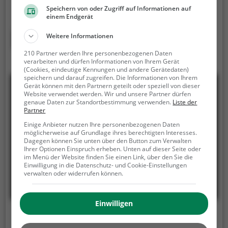
Speichern von oder Zugriff auf Informationen auf
über Hüpfburgen, Trampolinen und vielem mehr ist
einem Endgerät
im Kinderland Strupinga für jeden etwas dabei.
Mehr erfahren
Weitere Informationen
210 Partner werden Ihre personenbezogenen Daten
verarbeiten und dürfen Informationen von Ihrem Gerät
(Cookies, eindeutige Kennungen und andere Gerätedaten)
speichern und darauf zugreifen. Die Informationen von Ihrem
Gerät können mit den Partnern geteilt oder speziell von dieser
Website verwendet werden. Wir und unsere Partner dürfen
genaue Daten zur Standortbestimmung verwenden.
Liste der
Partner
Einige Anbieter nutzen Ihre personenbezogenen Daten
möglicherweise auf Grundlage ihres berechtigten Interesses.
Dagegen können Sie unten über den Button zum Verwalten
Ihrer Optionen Einspruch erheben. Unten auf dieser Seite oder
im Menü der Website finden Sie einen Link, über den Sie die
Einwilligung in die Datenschutz- und Cookie-Einstellungen
verwalten oder widerrufen können.
Einwilligen
Peppino