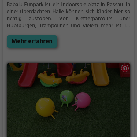
Babalu Funpark ist ein Indoorspielplatz in Passau.
In
einer überdachten Halle können sich Kinder hier so
richtig austoben. Von Kletterparcours über
Hüpfburgen, Trampolinen und vielem mehr ist im
Babalu Funpark für jeden etwas dabei.
Indoorspielplätze bzw. Hallenspielplätze sind ein
Mehr erfahren
tolles Ausflugsziel für schlechtes Wetter, denn in der
überdachten Halle kann auch bei Regen, Schnee oder
extremer Hitze gespielt werden. Babalu Funpark
eignet sich außerdem besonders gut, um einen
Kindergeburtstag zu veranstalten. Auf den
abwechslungsreichen Parcours wird es weder dem
Geburtstagskind, noch den Gästen so schnell
langweilig.