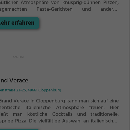
ütlicher Atmosphäre von knusprig-dünnen Pizzen,
usgemachten Pasta-Gerichten und anderen
lienischen Köstlichkeiten verwöhnen lassen. Die
ehr erfahren
lfalt an Getränken und Speisen lässt keine Wünsche
n und sorgt für ein einzigartiges Geschmackserlebnis.
che ein in die Welt der italienischen Küche und
eße ein Stück Italien mitten in Cloppenburg.
and Verace
enstraße 23-25, 49661 Cloppenburg
Grand Verace in Cloppenburg kann man sich auf eine
hentische italienische Atmosphäre freuen. Hier
ießt man köstliche Cocktails und traditionelle,
prige Pizza. Die vielfältige Auswahl an italienischen
isen lässt keine Wünsche offen und auch für Gäste,