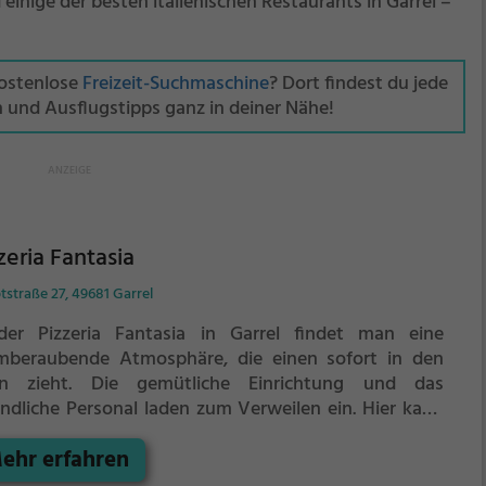
einige der besten italienischen Restaurants in Garrel –
kostenlose
Freizeit-Suchmaschine
? Dort findest du jede
n und Ausflugstipps ganz in deiner Nähe!
zeria Fantasia
straße 27, 49681 Garrel
der Pizzeria Fantasia in Garrel findet man eine
mberaubende Atmosphäre, die einen sofort in den
n zieht. Die gemütliche Einrichtung und das
undliche Personal laden zum Verweilen ein. Hier kann
 zwischen verschiedenen köstlichen Pizzen,
ehr erfahren
lienischen und europäischen Spezialitäten sowie
iterranen Gerichten wählen. Auch Vegetarier