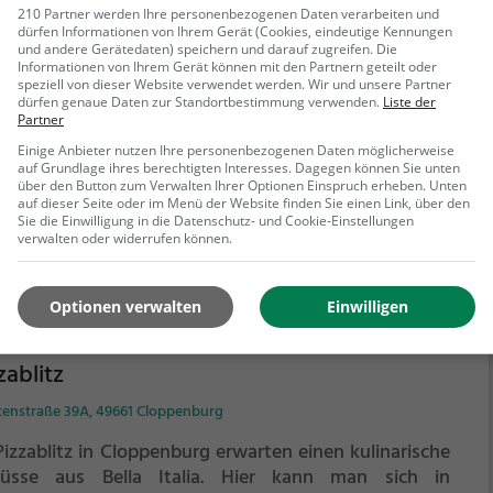
210 Partner werden Ihre personenbezogenen Daten verarbeiten und
zeria Istanbul
dürfen Informationen von Ihrem Gerät (Cookies, eindeutige Kennungen
und andere Gerätedaten) speichern und darauf zugreifen. Die
Informationen von Ihrem Gerät können mit den Partnern geteilt oder
rstraße 30, 49661 Cloppenburg
speziell von dieser Website verwendet werden. Wir und unsere Partner
dürfen genaue Daten zur Standortbestimmung verwenden.
Liste der
er Pizzeria Istanbul in Cloppenburg kann man sich auf
Partner
e kulinarische Reise begeben. Das gemütliche
Einige Anbieter nutzen Ihre personenbezogenen Daten möglicherweise
taurant bietet eine vielfältige Auswahl an Speisen,
auf Grundlage ihres berechtigten Interesses. Dagegen können Sie unten
unter köstliche Döner Kebab, knusprige Pizza,
über den Button zum Verwalten Ihrer Optionen Einspruch erheben. Unten
auf dieser Seite oder im Menü der Website finden Sie einen Link, über den
ienische Spezialitäten und Halal-Gerichte. Ob allein,
Sie die Einwilligung in die Datenschutz- und Cookie-Einstellungen
ehr erfahren
 Freunden oder der Familie, hier findet man für jeden
verwalten oder widerrufen können.
chmack etwas Passendes. Das freundliche Personal
 das angenehme Ambiente sorgen für ein rundum
Optionen verwalten
Einwilligen
ungenes gastronomisches Erlebnis. Also, tauche ein in
 authentische Atmosphäre der Pizzeria Istanbul und
s dich von den leckeren Speisen und Getränken
zablitz
rraschen.
tenstraße 39A, 49661 Cloppenburg
Pizzablitz in Cloppenburg erwarten einen kulinarische
üsse aus Bella Italia. Hier kann man sich in