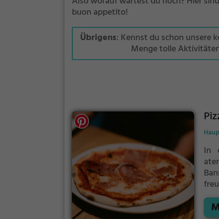
Also worauf wartest du noch? Hier sind 
buon appetito!
Übrigens
: Kennst du schon unsere 
Menge tolle Aktivitäte
Piz
Haupt
In 
ate
Ban
fre
man
M
ita
med