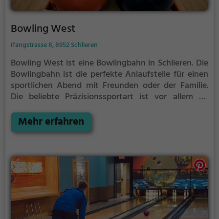
Bowling West
Ifangstrasse 8, 8952 Schlieren
Bowling West ist eine Bowlingbahn in Schlieren.
Die
Bowlingbahn ist die perfekte Anlaufstelle für einen
sportlichen Abend mit Freunden oder der Familie.
Die beliebte Präzisionssportart ist vor allem an
regnerischen und kalten Tagen eine geeignete
Freizeitbeschäftigung, sportliche Betätigung und
Mehr erfahren
Wettbewerbscharakter inklusive.