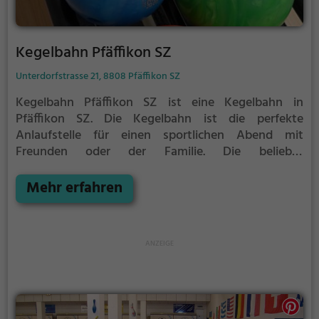
Kegelbahn Pfäffikon SZ
Unterdorfstrasse 21, 8808 Pfäffikon SZ
Kegelbahn Pfäffikon SZ ist eine Kegelbahn in
Pfäffikon SZ.
Die Kegelbahn ist die perfekte
Anlaufstelle für einen sportlichen Abend mit
Freunden oder der Familie.
Die beliebte
Präzisionssportart ist vor allem an regnerischen und
kalten Tagen eine geeignete Freizeitbeschäftigung,
Mehr erfahren
sportliche Betätigung und Wettbewerbscharakter
inklusive.