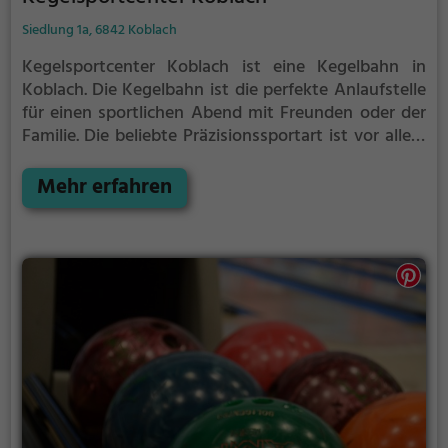
Siedlung 1a, 6842 Koblach
Kegelsportcenter Koblach ist eine Kegelbahn in
Koblach.
Die Kegelbahn ist die perfekte Anlaufstelle
für einen sportlichen Abend mit Freunden oder der
Familie.
Die beliebte Präzisionssportart ist vor allem
an regnerischen und kalten Tagen eine geeignete
Freizeitbeschäftigung, sportliche Betätigung und
Mehr erfahren
Wettbewerbscharakter inklusive.