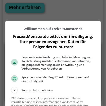
an regnerischen und kalten Tagen eine geeignete
Freizeitbeschäftigung, sportliche Betätigung und
Mehr erfahren
Wettbewerbscharakter inklusive.
Willkommen auf FreizeitMonster.de
FreizeitMonster.de bittet um Einwilligung,
Ihre personenbezogenen Daten für
Folgendes zu nutzen:
Personalisierte Werbung und Inhalte, Messung von
Werbeleistung und der Performance von Inhalten,
Zielgruppenforschung sowie Entwicklung und
Verbesserung von Angeboten
Speichern von oder Zugriff auf Informationen auf
einem Endgerät
Weitere Informationen
210 Partner werden Ihre personenbezogenen Daten
verarbeiten und dürfen Informationen von Ihrem Gerät
(Cookies, eindeutige Kennungen und andere Gerätedaten)