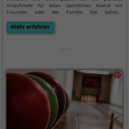
Anlaufstelle für einen sportlichen Abend mit
Freunden oder der Familie.
Die beliebte
Präzisionssportart ist vor allem an regnerischen und
kalten Tagen eine geeignete Freizeitbeschäftigung,
Mehr erfahren
sportliche Betätigung und Wettbewerbscharakter
inklusive.