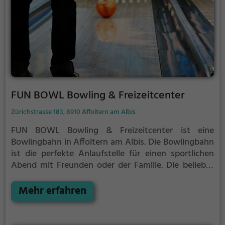
FUN BOWL Bowling & Freizeitcenter
Zürichstrasse 183, 8910 Affoltern am Albis
FUN BOWL Bowling & Freizeitcenter ist eine
Bowlingbahn in Affoltern am Albis.
Die Bowlingbahn
ist die perfekte Anlaufstelle für einen sportlichen
Abend mit Freunden oder der Familie.
Die beliebte
Präzisionssportart ist vor allem an regnerischen und
kalten Tagen eine geeignete Freizeitbeschäftigung,
Mehr erfahren
sportliche Betätigung und Wettbewerbscharakter
inklusive.