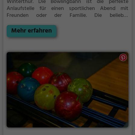
Winterthur.
Die Bowlingbahn ist die perfekte
Anlaufstelle für einen sportlichen Abend mit
Freunden oder der Familie.
Die beliebte
Präzisionssportart ist vor allem an regnerischen und
kalten Tagen eine geeignete Freizeitbeschäftigung,
Mehr erfahren
sportliche Betätigung und Wettbewerbscharakter
inklusive.