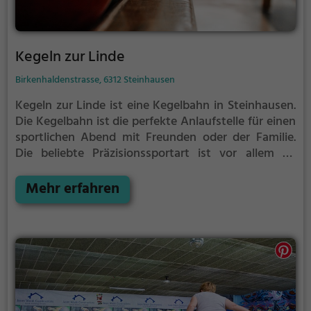
Kegeln zur Linde
Birkenhaldenstrasse, 6312 Steinhausen
Kegeln zur Linde ist eine Kegelbahn in Steinhausen.
Die Kegelbahn ist die perfekte Anlaufstelle für einen
sportlichen Abend mit Freunden oder der Familie.
Die beliebte Präzisionssportart ist vor allem an
regnerischen und kalten Tagen eine geeignete
Freizeitbeschäftigung, sportliche Betätigung und
Mehr erfahren
Wettbewerbscharakter inklusive.