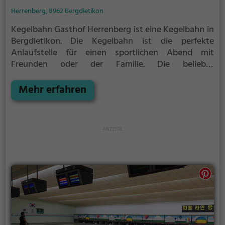
Herrenberg, 8962 Bergdietikon
Kegelbahn Gasthof Herrenberg ist eine Kegelbahn in
Bergdietikon.
Die Kegelbahn ist die perfekte
Anlaufstelle für einen sportlichen Abend mit
Freunden oder der Familie.
Die beliebte
Präzisionssportart ist vor allem an regnerischen und
kalten Tagen eine geeignete Freizeitbeschäftigung,
Mehr erfahren
sportliche Betätigung und Wettbewerbscharakter
inklusive.