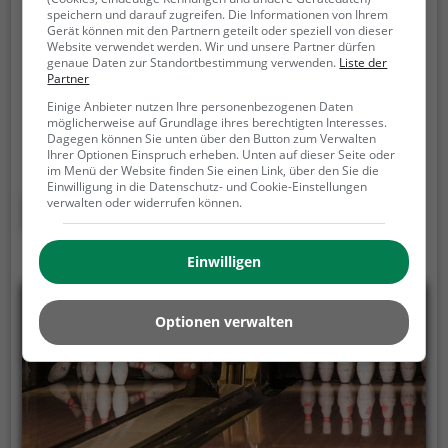
Bowling Master
speichern und darauf zugreifen. Die Informationen von Ihrem
Gerät können mit den Partnern geteilt oder speziell von dieser
Website verwendet werden. Wir und unsere Partner dürfen
Glatttalstrasse 40, 8052 Zürich
genaue Daten zur Standortbestimmung verwenden.
Liste der
Partner
Bowling Master ist eine Bowlingbahn in Zürich.
Die
Einige Anbieter nutzen Ihre personenbezogenen Daten
Bowlingbahn ist die perfekte Anlaufstelle für einen
möglicherweise auf Grundlage ihres berechtigten Interesses.
sportlichen Abend mit Freunden oder der Familie.
Dagegen können Sie unten über den Button zum Verwalten
Die beliebte Präzisionssportart ist vor allem an
Ihrer Optionen Einspruch erheben. Unten auf dieser Seite oder
im Menü der Website finden Sie einen Link, über den Sie die
regnerischen und kalten Tagen eine geeignete
Einwilligung in die Datenschutz- und Cookie-Einstellungen
Freizeitbeschäftigung, sportliche Betätigung und
verwalten oder widerrufen können.
Mehr erfahren
Wettbewerbscharakter inklusive.
Einwilligen
Optionen verwalten