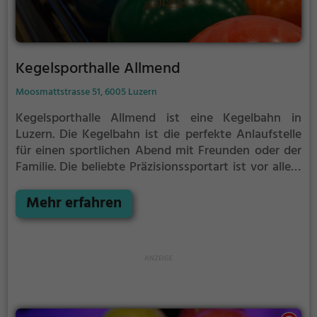
Kegelsporthalle Allmend
Moosmattstrasse 51, 6005 Luzern
Kegelsporthalle Allmend ist eine Kegelbahn in
Luzern.
Die Kegelbahn ist die perfekte Anlaufstelle
für einen sportlichen Abend mit Freunden oder der
Familie.
Die beliebte Präzisionssportart ist vor allem
an regnerischen und kalten Tagen eine geeignete
Freizeitbeschäftigung, sportliche Betätigung und
Mehr erfahren
Wettbewerbscharakter inklusive.