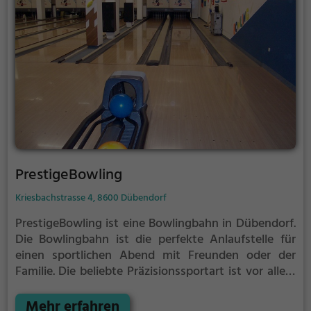
PrestigeBowling
Kriesbachstrasse 4, 8600 Dübendorf
PrestigeBowling ist eine Bowlingbahn in Dübendorf.
Die Bowlingbahn ist die perfekte Anlaufstelle für
einen sportlichen Abend mit Freunden oder der
Familie.
Die beliebte Präzisionssportart ist vor allem
an regnerischen und kalten Tagen eine geeignete
Freizeitbeschäftigung, sportliche Betätigung und
Mehr erfahren