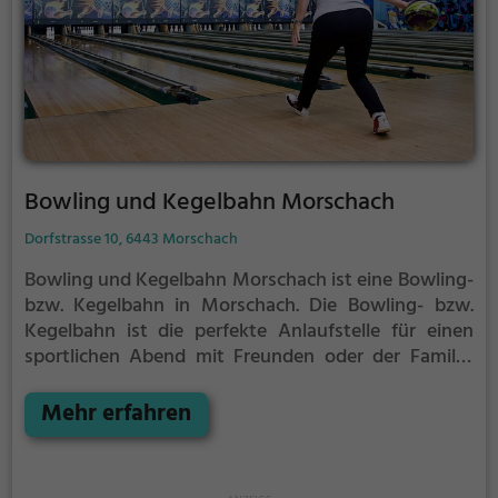
Bowling und Kegelbahn Morschach
Dorfstrasse 10, 6443 Morschach
Bowling und Kegelbahn Morschach ist eine Bowling-
bzw. Kegelbahn in Morschach.
Die Bowling- bzw.
Kegelbahn ist die perfekte Anlaufstelle für einen
sportlichen Abend mit Freunden oder der Familie.
Die beliebte Präzisionssportart ist vor allem an
regnerischen und kalten Tagen eine geeignete
Mehr erfahren
Freizeitbeschäftigung, sportliche Betätigung und
Wettbewerbscharakter inklusive.