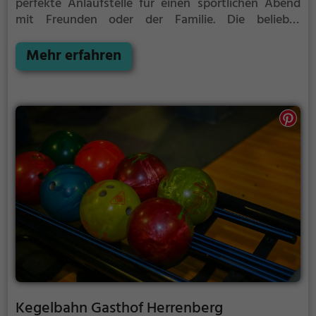
perfekte Anlaufstelle für einen sportlichen Abend
mit Freunden oder der Familie.
Die beliebte
Präzisionssportart ist vor allem an regnerischen und
kalten Tagen eine geeignete Freizeitbeschäftigung,
Mehr erfahren
sportliche Betätigung und Wettbewerbscharakter
inklusive.
Kegelbahn Gasthof Herrenberg