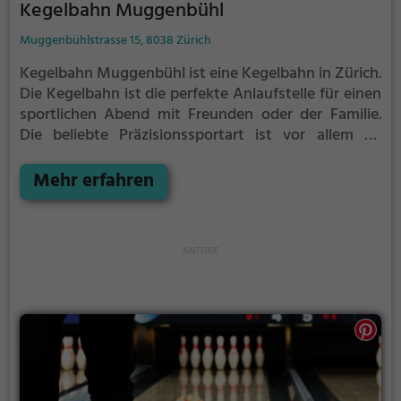
Kegelbahn Muggenbühl
Muggenbühlstrasse 15, 8038 Zürich
Kegelbahn Muggenbühl ist eine Kegelbahn in Zürich.
Die Kegelbahn ist die perfekte Anlaufstelle für einen
sportlichen Abend mit Freunden oder der Familie.
Die beliebte Präzisionssportart ist vor allem an
regnerischen und kalten Tagen eine geeignete
Freizeitbeschäftigung, sportliche Betätigung und
Mehr erfahren
Wettbewerbscharakter inklusive.