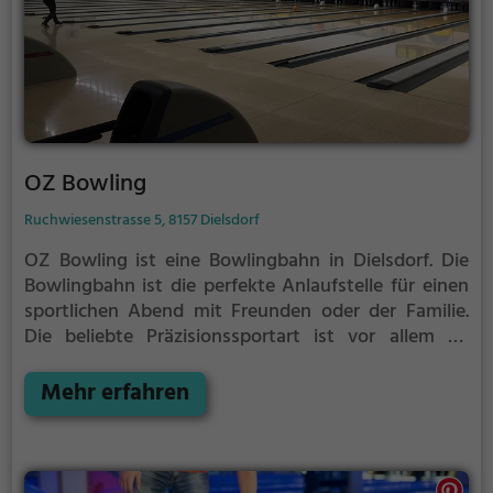
OZ Bowling
Ruchwiesenstrasse 5, 8157 Dielsdorf
OZ Bowling ist eine Bowlingbahn in Dielsdorf.
Die
Bowlingbahn ist die perfekte Anlaufstelle für einen
sportlichen Abend mit Freunden oder der Familie.
Die beliebte Präzisionssportart ist vor allem an
regnerischen und kalten Tagen eine geeignete
Freizeitbeschäftigung, sportliche Betätigung und
Mehr erfahren
Wettbewerbscharakter inklusive.