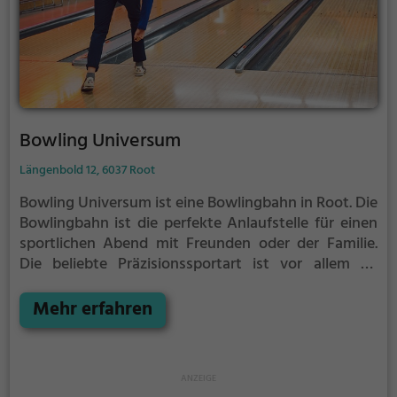
Bowling Universum
Längenbold 12, 6037 Root
Bowling Universum ist eine Bowlingbahn in Root.
Die
Bowlingbahn ist die perfekte Anlaufstelle für einen
sportlichen Abend mit Freunden oder der Familie.
Die beliebte Präzisionssportart ist vor allem an
regnerischen und kalten Tagen eine geeignete
Freizeitbeschäftigung, sportliche Betätigung und
Mehr erfahren
Wettbewerbscharakter inklusive.