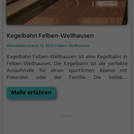
Kegelbahn Felben-Wellhausen
Weinfelderstrasse 14, 8552 Felben-Wellhausen
Kegelbahn Felben-Wellhausen ist eine Kegelbahn in
Felben-Wellhausen.
Die Kegelbahn ist die perfekte
Anlaufstelle für einen sportlichen Abend mit
Freunden oder der Familie.
Die beliebte
Präzisionssportart ist vor allem an regnerischen und
kalten Tagen eine geeignete Freizeitbeschäftigung,
Mehr erfahren
sportliche Betätigung und Wettbewerbscharakter
inklusive.