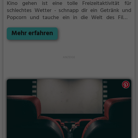
Kino gehen ist eine tolle Freizeitaktivität für
schlechtes Wetter - schnapp dir ein Getränk und
Popcorn und tauche ein in die Welt des Films.
Weitere Infos zum Kinoprogamm und den
Öffnungszeiten, sowie Tickets findest du auf der
Mehr erfahren
Website.