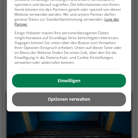
speichern und darauf zugreifen. Die Informationen von Ihrem
KIZ RoyalKino
Gerät können mit den Partnern geteilt oder speziell von dieser
Website verwendet werden. Wir und unsere Partner dürfen
genaue Daten zur Standortbestimmung verwenden.
Liste der
Conrad-von-Hötzendorf-Straße 10, 8010 Graz
Partner
Das KIZ RoyalKino ist eines von 5 Kinos in Graz .
Ins
Einige Anbieter nutzen Ihre personenbezogenen Daten
Kino gehen ist eine tolle Freizeitaktivität für
möglicherweise auf Grundlage ihres berechtigten Interesses.
Dagegen können Sie unten über den Button zum Verwalten
schlechtes Wetter - schnapp dir ein Getränk und
Ihrer Optionen Einspruch erheben. Unten auf dieser Seite oder
Popcorn und tauche ein in die Welt des Films.
im Menü der Website finden Sie einen Link, über den Sie die
Einwilligung in die Datenschutz- und Cookie-Einstellungen
verwalten oder widerrufen können.
Mehr erfahren
Einwilligen
Optionen verwalten