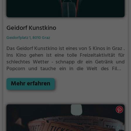
Geidorf Kunstkino
Geidorfplatz 1, 8010 Graz
Das Geidorf Kunstkino ist eines von 5 Kinos in Graz .
Ins Kino gehen ist eine tolle Freizeitaktivität für
schlechtes Wetter - schnapp dir ein Getränk und
Popcorn und tauche ein in die Welt des Films.
Weitere Infos zum Kinoprogamm und den
Öffnungszeiten, sowie Tickets findest du auf der
Mehr erfahren
Website.