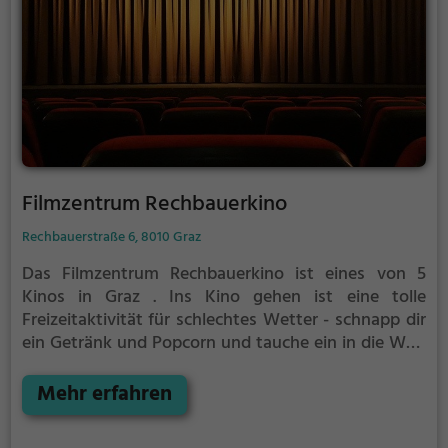
Filmzentrum Rechbauerkino
Rechbauerstraße 6, 8010 Graz
Das Filmzentrum Rechbauerkino ist eines von 5
Kinos in Graz .
Ins Kino gehen ist eine tolle
Freizeitaktivität für schlechtes Wetter - schnapp dir
ein Getränk und Popcorn und tauche ein in die Welt
des Films.
Weitere Infos zum Kinoprogamm und den
Öffnungszeiten, sowie Tickets findest du auf der
Mehr erfahren
Website.