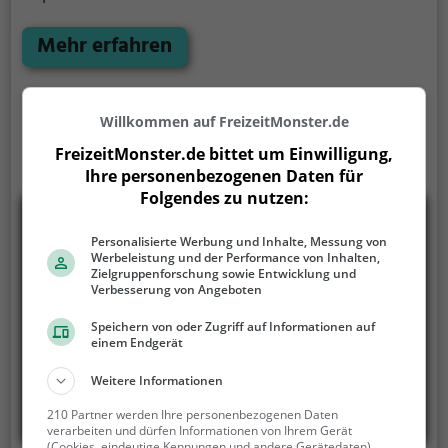
Weitere Infos zum Kinoprogamm und den
Öffnungszeiten, sowie Tickets findest du auf der
Mehr erfahren
Website.
Willkommen auf FreizeitMonster.de
FreizeitMonster.de bittet um Einwilligung,
Ihre personenbezogenen Daten für
Folgendes zu nutzen:
Personalisierte Werbung und Inhalte, Messung von
Werbeleistung und der Performance von Inhalten,
Zielgruppenforschung sowie Entwicklung und
Verbesserung von Angeboten
Speichern von oder Zugriff auf Informationen auf
einem Endgerät
Weitere Informationen
210 Partner werden Ihre personenbezogenen Daten
verarbeiten und dürfen Informationen von Ihrem Gerät
(Cookies, eindeutige Kennungen und andere Gerätedaten)