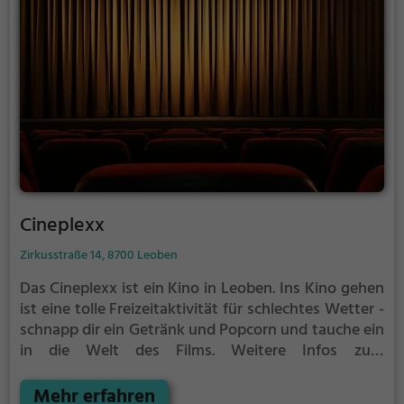
Cineplexx
Zirkusstraße 14, 8700 Leoben
Das Cineplexx ist ein Kino in Leoben.
Ins Kino gehen
ist eine tolle Freizeitaktivität für schlechtes Wetter -
schnapp dir ein Getränk und Popcorn und tauche ein
in die Welt des Films.
Weitere Infos zum
Kinoprogamm und den Öffnungszeiten, sowie
Tickets findest du auf der Website.
Mehr erfahren