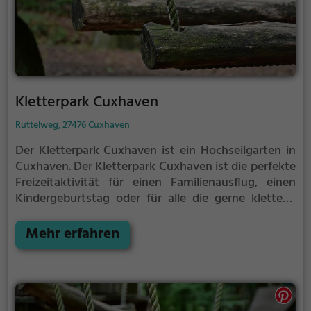
Kletterpark Cuxhaven
Rüttelweg, 27476 Cuxhaven
Der Kletterpark Cuxhaven ist ein Hochseilgarten in
Cuxhaven.
Der Kletterpark Cuxhaven ist die perfekte
Freizeitaktivität für einen Familienausflug, einen
Kindergeburtstag oder für alle die gerne klettern.
Zwischen den Bäumen, mehrere Meter über dem
Erdboden erwartet dich eine Welt voller Abenteuer
Mehr erfahren
und Erlebnis. Der Kletterpark Cuxhaven bietet
sowohl erfahreneren Kletterern als auch Anfängern
jede Menge Platz für Sport und Spaß.