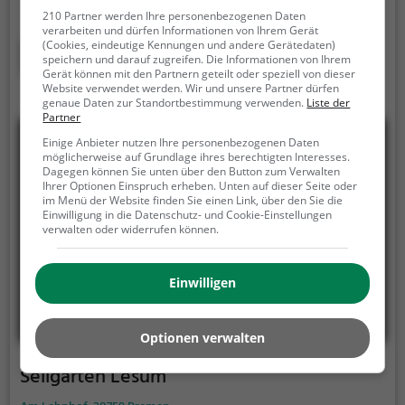
Jede der über 60 Stationen in unserem Kletterwald
210 Partner werden Ihre personenbezogenen Daten
ist eine besondere Herausforderung. In 6 Parcours in
verarbeiten und dürfen Informationen von Ihrem Gerät
Höhen zwischen 4 und 10 Metern kann jeder seinen
(Cookies, eindeutige Kennungen und andere Gerätedaten)
Mehr erfahren
speichern und darauf zugreifen. Die Informationen von Ihrem
Mut und seine Geschicklichkeit erproben. Immer gut
Gerät können mit den Partnern geteilt oder speziell von dieser
gesichert durch ein ausgeklügeltes
Website verwendet werden. Wir und unsere Partner dürfen
genaue Daten zur Standortbestimmung verwenden.
Liste der
Sicherungssystem.
Partner
Einige Anbieter nutzen Ihre personenbezogenen Daten
möglicherweise auf Grundlage ihres berechtigten Interesses.
Dagegen können Sie unten über den Button zum Verwalten
Ihrer Optionen Einspruch erheben. Unten auf dieser Seite oder
im Menü der Website finden Sie einen Link, über den Sie die
Einwilligung in die Datenschutz- und Cookie-Einstellungen
verwalten oder widerrufen können.
Einwilligen
Optionen verwalten
Seilgarten Lesum