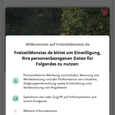
Willkommen auf FreizeitMonster.de
FreizeitMonster.de bittet um Einwilligung,
Ihre personenbezogenen Daten für
Folgendes zu nutzen:
Personalisierte Werbung und Inhalte, Messung von
Kletterwald Oldenburg-Hatten
Werbeleistung und der Performance von Inhalten,
Zielgruppenforschung sowie Entwicklung und
Verbesserung von Angeboten
Kreyenweg 10, 26209 Hatten
Speichern von oder Zugriff auf Informationen auf
Von Baum zu Baum über Drahtseile balancieren,
einem Endgerät
schwankende Holzbrücken bezwingen oder durch
Holzrohre den Weg zur nächsten Plattform nehmen.
Weitere Informationen