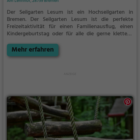
Am Lehnhof, 28759 Bremen
Der Seilgarten Lesum ist ein Hochseilgarten in
Bremen.
Der Seilgarten Lesum ist die perfekte
Freizeitaktivität für einen Familienausflug, einen
Kindergeburtstag oder für alle die gerne klettern.
Zwischen den Bäumen, mehrere Meter über dem
Erdboden erwartet dich eine Welt voller Abenteuer
Mehr erfahren
und Erlebnis. Der Seilgarten Lesum bietet sowohl
erfahreneren Kletterern als auch Anfängern jede
Menge Platz für Sport und Spaß.