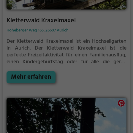
Kletterwald Kraxelmaxel
Hoheberger Weg 165, 26607 Aurich
Der Kletterwald Kraxelmaxel ist ein Hochseilgarten
in Aurich.
Der Kletterwald Kraxelmaxel ist die
perfekte Freizeitaktivität für einen Familienausflug,
einen Kindergeburtstag oder für alle die gerne
klettern.
Zwischen den Bäumen, mehrere Meter über
dem Erdboden erwartet dich eine Welt voller
Mehr erfahren
Abenteuer und Erlebnis. Der Kletterwald
Kraxelmaxel bietet sowohl erfahreneren Kletterern
als auch Anfängern jede Menge Platz für Sport und
Spaß.