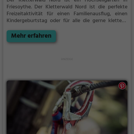
Der Kletterwald Nord ist ein Hochseilgarten in
Friesoythe.
Der Kletterwald Nord ist die perfekte
Freizeitaktivität für einen Familienausflug, einen
Kindergeburtstag oder für alle die gerne klettern.
Zwischen den Bäumen, mehrere Meter über dem
Erdboden erwartet dich eine Welt voller Abenteuer
Mehr erfahren
und Erlebnis. Der Kletterwald Nord bietet sowohl
erfahreneren Kletterern als auch Anfängern jede
Menge Platz für Sport und Spaß.