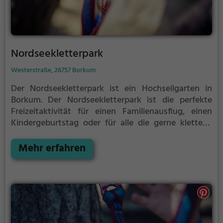
Nordseekletterpark
Westerstraße, 26757 Borkum
Der Nordseekletterpark ist ein Hochseilgarten in
Borkum.
Der Nordseekletterpark ist die perfekte
Freizeitaktivität für einen Familienausflug, einen
Kindergeburtstag oder für alle die gerne klettern.
Zwischen den Bäumen, mehrere Meter über dem
Erdboden erwartet dich eine Welt voller Abenteuer
Mehr erfahren
und Erlebnis. Der Nordseekletterpark bietet sowohl
erfahreneren Kletterern als auch Anfängern jede
Menge Platz für Sport und Spaß.