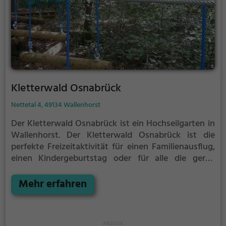
Kletterwald Osnabrück
Nettetal 4, 49134 Wallenhorst
Der Kletterwald Osnabrück ist ein Hochseilgarten in
Wallenhorst.
Der Kletterwald Osnabrück ist die
perfekte Freizeitaktivität für einen Familienausflug,
einen Kindergeburtstag oder für alle die gerne
klettern.
Zwischen den Bäumen, mehrere Meter über
dem Erdboden erwartet dich eine Welt voller
Mehr erfahren
Abenteuer und Erlebnis. Der Kletterwald Osnabrück
bietet sowohl erfahreneren Kletterern als auch
Anfängern jede Menge Platz für Sport und Spaß.