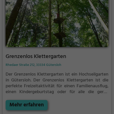
Grenzenlos Klettergarten
Rhedaer Straße 212, 33334 Gütersloh
Der Grenzenlos Klettergarten ist ein Hochseilgarten
in Gütersloh.
Der Grenzenlos Klettergarten ist die
perfekte Freizeitaktivität für einen Familienausflug,
einen Kindergeburtstag oder für alle die gerne
klettern.
Zwischen den Bäumen, mehrere Meter über
dem Erdboden erwartet dich eine Welt voller
Mehr erfahren
Abenteuer und Erlebnis. Der Grenzenlos