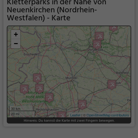
Kletterparks in der Nähe von
Neuenkirchen (Nordrhein-
Westfalen) - Karte
+
−
30 km
20 mi
Leaflet
| ©
OpenStreetMap contributors
Hinweis: Du kannst die Karte mit zwei Fingern bewegen.