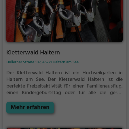
Kletterwald Haltern
Hullerner Straße 107, 45721 Haltern am See
Der Kletterwald Haltern ist ein Hochseilgarten in
Haltern am See.
Der Kletterwald Haltern ist die
perfekte Freizeitaktivität für einen Familienausflug,
einen Kindergeburtstag oder für alle die gerne
klettern.
Zwischen den Bäumen, mehrere Meter über
dem Erdboden erwartet dich eine Welt voller
Mehr erfahren
Abenteuer und Erlebnis. Der Kletterwald Haltern
bietet sowohl erfahreneren Kletterern als auch
Anfängern jede Menge Platz für Sport und Spaß.