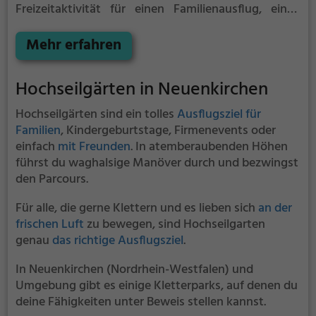
Freizeitaktivität für einen Familienausflug, einen
Kindergeburtstag oder für alle die gerne klettern.
Zwischen den Bäumen, mehrere Meter über dem
Mehr erfahren
Erdboden erwartet dich eine Welt voller Abenteuer
und Erlebnis. Der Erlebniswelt Fredenbaum - BIG TIPI
Hochseilgärten in Neuenkirchen
bietet sowohl erfahreneren Kletterern als auch
Anfängern jede Menge Platz für Sport und Spaß.
Hochseilgärten sind ein tolles
Ausflugsziel für
Familien
, Kindergeburtstage, Firmenevents oder
einfach
mit Freunden
. In atemberaubenden Höhen
führst du waghalsige Manöver durch und bezwingst
den Parcours.
Für alle, die gerne Klettern und es lieben sich
an der
frischen Luft
zu bewegen, sind Hochseilgarten
genau
das richtige Ausflugsziel
.
In Neuenkirchen (Nordrhein-Westfalen) und
Umgebung gibt es einige Kletterparks, auf denen du
deine Fähigkeiten unter Beweis stellen kannst.