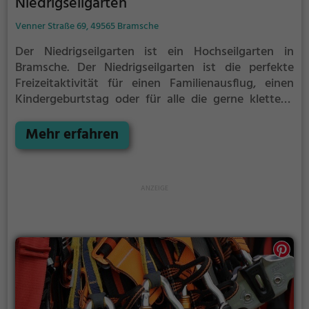
Niedrigseilgarten
Venner Straße 69, 49565 Bramsche
Der Niedrigseilgarten ist ein Hochseilgarten in
Bramsche.
Der Niedrigseilgarten ist die perfekte
Freizeitaktivität für einen Familienausflug, einen
Kindergeburtstag oder für alle die gerne klettern.
Zwischen den Bäumen, mehrere Meter über dem
Erdboden erwartet dich eine Welt voller Abenteuer
Mehr erfahren
und Erlebnis. Der Niedrigseilgarten bietet sowohl
erfahreneren Kletterern als auch Anfängern jede
Menge Platz für Sport und Spaß.