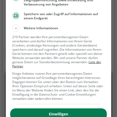
Zielgruppenforschung sowie Entwicklung und
Kletterpark Hamm
Verbesserung von Angeboten
Im Tierpark, 59063 Hamm
Speichern von oder Zugriff auf Informationen auf
einem Endgerät
Der Kletterpark Hamm ist ein Hochseilgarten in
Hamm.
Der Kletterpark Hamm ist die perfekte
Weitere Informationen
Freizeitaktivität für einen Familienausflug, einen
210 Partner werden Ihre personenbezogenen Daten
Kindergeburtstag oder für alle die gerne klettern.
verarbeiten und dürfen Informationen von Ihrem Gerät
Zwischen den Bäumen, mehrere Meter über dem
(Cookies, eindeutige Kennungen und andere Gerätedaten)
speichern und darauf zugreifen. Die Informationen von Ihrem
Erdboden erwartet dich eine Welt voller Abenteuer
Mehr erfahren
Gerät können mit den Partnern geteilt oder speziell von dieser
und Erlebnis. Der Kletterpark Hamm bietet sowohl
Website verwendet werden. Wir und unsere Partner dürfen
genaue Daten zur Standortbestimmung verwenden.
Liste der
erfahreneren Kletterern als auch Anfängern jede
Partner
Menge Platz für Sport und Spaß.
Einige Anbieter nutzen Ihre personenbezogenen Daten
möglicherweise auf Grundlage ihres berechtigten Interesses.
Dagegen können Sie unten über den Button zum Verwalten
Ihrer Optionen Einspruch erheben. Unten auf dieser Seite oder
im Menü der Website finden Sie einen Link, über den Sie die
Einwilligung in die Datenschutz- und Cookie-Einstellungen
verwalten oder widerrufen können.
Einwilligen