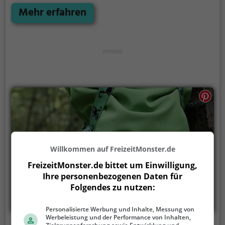
Erdboden erwartet dich eine Welt voller Abenteuer
Mehr erfahren
und Erlebnis. Der Kletterwald Borken bietet sowohl
erfahreneren Kletterern als auch Anfängern jede
Menge Platz für Sport und Spaß.
Willkommen auf FreizeitMonster.de
FreizeitMonster.de bittet um Einwilligung,
Ihre personenbezogenen Daten für
Folgendes zu nutzen:
Personalisierte Werbung und Inhalte, Messung von
Werbeleistung und der Performance von Inhalten,