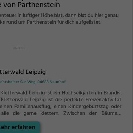
e von Parthenstein
euer in luftiger Höhe bist, dann bist du hier genau
rks rund um Parthenstein für dich aufgelistet.
tterwald Leipzig
echtshainer See Weg, 04683 Naunhof
Kletterwald Leipzig ist ein Hochseilgarten in Brandis.
Kletterwald Leipzig ist die perfekte Freizeitaktivität
 einen Familienausflug, einen Kindergeburtstag oder
 alle die gerne klettern.
Zwischen den Bäumen,
rere Meter über dem Erdboden erwartet dich eine
ehr erfahren
t voller Abenteuer und Erlebnis. Der Kletterwald