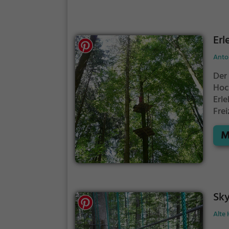
Erl
Anto
Der
Hoc
Erl
Fre
Kind
M
Sky
Alte 