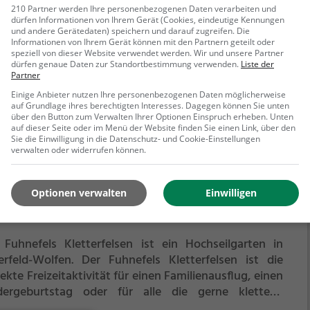
izeitaktivität für einen Familienausflug, einen
210 Partner werden Ihre personenbezogenen Daten verarbeiten und
dürfen Informationen von Ihrem Gerät (Cookies, eindeutige Kennungen
dergeburtstag oder für alle die gerne klettern.
und andere Gerätedaten) speichern und darauf zugreifen. Die
schen den Bäumen, mehrere Meter über dem
Informationen von Ihrem Gerät können mit den Partnern geteilt oder
speziell von dieser Website verwendet werden. Wir und unsere Partner
ehr erfahren
boden erwartet dich eine Welt voller Abenteuer und
dürfen genaue Daten zur Standortbestimmung verwenden.
Liste der
ebnis. Der Hochseilgarten Chemnitz bietet sowohl
Partner
ahreneren Kletterern als auch Anfängern jede Menge
Einige Anbieter nutzen Ihre personenbezogenen Daten möglicherweise
z für Sport und Spaß.
auf Grundlage ihres berechtigten Interesses. Dagegen können Sie unten
über den Button zum Verwalten Ihrer Optionen Einspruch erheben. Unten
auf dieser Seite oder im Menü der Website finden Sie einen Link, über den
Sie die Einwilligung in die Datenschutz- und Cookie-Einstellungen
verwalten oder widerrufen können.
nefels Kletterfelsen
Optionen verwalten
Einwilligen
estraße, 06766 Bitterfeld-Wolfen
 Fuhnefels Kletterfelsen ist ein Hochseilgarten in
erfeld-Wolfen.
Der Fuhnefels Kletterfelsen ist die
ekte Freizeitaktivität für einen Familienausflug, einen
dergeburtstag oder für alle die gerne klettern.
schen den Bäumen, mehrere Meter über dem