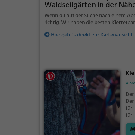
Waldseilgärten in der Näh
Wenn du auf der Suche nach einem Abent
richtig. Wir haben die besten Kletterpa
Hier geht’s direkt zur Kartenansicht
Kle
Albr
Der 
Der 
für
für
meh
M
Wel