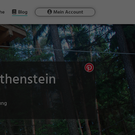
he
Blog
Mein Account
rthenstein
ung