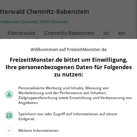
etterwald Chemnitz-Rabenstein
er Nähe von Chemnitz, 09117 Chemnitz
 Kletterwald Chemnitz-Rabenstein ist ein
hseilgarten in Chemnitz.
Der Kletterwald Chemnitz-
enstein ist die perfekte Freizeitaktivität für einen
Willkommen auf FreizeitMonster.de
lienausflug, einen Kindergeburtstag oder für alle die
FreizeitMonster.de bittet um Einwilligung,
e klettern.
Zwischen den Bäumen, mehrere Meter
Ihre personenbezogenen Daten für Folgendes
ehr erfahren
r dem Erdboden erwartet dich eine Welt voller
zu nutzen:
nteuer und Erlebnis. Der Kletterwald Chemnitz-
enstein bietet sowohl erfahreneren Kletterern als
Personalisierte Werbung und Inhalte, Messung von
h Anfängern jede Menge Platz für Sport und Spaß.
Werbeleistung und der Performance von Inhalten,
Zielgruppenforschung sowie Entwicklung und Verbesserung von
Angeboten
hseilgarten Chemnitz
Speichern von oder Zugriff auf Informationen auf einem
waldring, 09113 Chemnitz
Endgerät
 Hochseilgarten Chemnitz ist ein Hochseilgarten in
Weitere Informationen
mnitz.
Der Hochseilgarten Chemnitz ist die perfekte