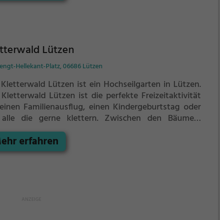
pzig bietet sowohl erfahreneren Kletterern als auch
ängern jede Menge Platz für Sport und Spaß.
tterwald Lützen
engt-Hellekant-Platz, 06686 Lützen
 Kletterwald Lützen ist ein Hochseilgarten in Lützen.
Kletterwald Lützen ist die perfekte Freizeitaktivität
 einen Familienausflug, einen Kindergeburtstag oder
 alle die gerne klettern.
Zwischen den Bäumen,
rere Meter über dem Erdboden erwartet dich eine
ehr erfahren
t voller Abenteuer und Erlebnis. Der Kletterwald
zen bietet sowohl erfahreneren Kletterern als auch
ängern jede Menge Platz für Sport und Spaß.