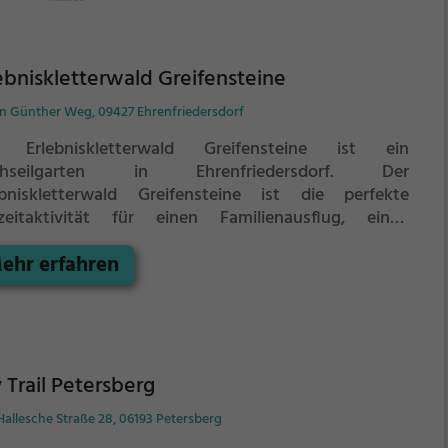
ebniskletterwald Greifensteine
n Günther Weg, 09427 Ehrenfriedersdorf
 Erlebniskletterwald Greifensteine ist ein
hseilgarten in Ehrenfriedersdorf.
Der
ebniskletterwald Greifensteine ist die perfekte
izeitaktivität für einen Familienausflug, einen
ergeburtstag oder für alle die gerne klettern.
ehr erfahren
 Trail Petersberg
Hallesche Straße 28, 06193 Petersberg