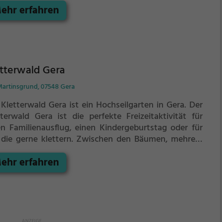
ehr erfahren
boden erwartet dich eine Welt voller Abenteuer und
ebnis. Der Fuhnefels Kletterfelsen bietet sowohl
ahreneren Kletterern als auch Anfängern jede Menge
z für Sport und Spaß.
tterwald Gera
artinsgrund, 07548 Gera
 Kletterwald Gera ist ein Hochseilgarten in Gera.
Der
tterwald Gera ist die perfekte Freizeitaktivität für
en Familienausflug, einen Kindergeburtstag oder für
 die gerne klettern.
Zwischen den Bäumen, mehrere
er über dem Erdboden erwartet dich eine Welt voller
ehr erfahren
nteuer und Erlebnis. Der Kletterwald Gera bietet
ohl erfahreneren Kletterern als auch Anfängern jede
ge Platz für Sport und Spaß.