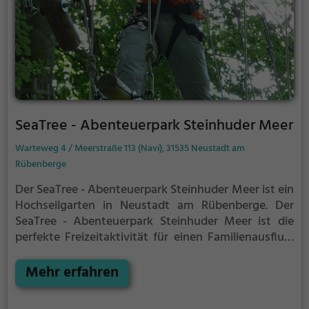
SeaTree - Abenteuerpark Steinhuder Meer
Warteweg 4 / Meerstraße 113 (Navi), 31535 Neustadt am
Rübenberge
Der SeaTree - Abenteuerpark Steinhuder Meer ist ein
Hochseilgarten in Neustadt am Rübenberge.
Der
SeaTree - Abenteuerpark Steinhuder Meer ist die
perfekte Freizeitaktivität für einen Familienausflug,
einen Kindergeburtstag oder für alle die gerne
klettern.
Mehr erfahren