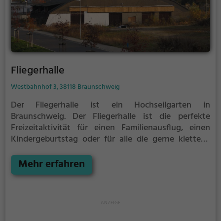
Fliegerhalle
Westbahnhof 3, 38118 Braunschweig
Der Fliegerhalle ist ein Hochseilgarten in
Braunschweig.
Der Fliegerhalle ist die perfekte
Freizeitaktivität für einen Familienausflug, einen
Kindergeburtstag oder für alle die gerne klettern.
Zwischen den Bäumen, mehrere Meter über dem
Erdboden erwartet dich eine Welt voller Abenteuer
Mehr erfahren
und Erlebnis. Der Fliegerhalle bietet sowohl
erfahreneren Kletterern als auch Anfängern jede
Menge Platz für Sport und Spaß.