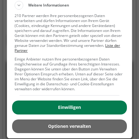
Der Hochseilgarten Wietzendorf ist ein
Weitere Informationen
Hochseilgarten in Wietzendorf.
Der Hochseilgarten
Wietzendorf ist die perfekte Freizeitaktivität für
210 Partner werden Ihre personenbezogenen Daten
verarbeiten und dürfen Informationen von Ihrem Gerät
einen Familienausflug, einen Kindergeburtstag oder
(Cookies, eindeutige Kennungen und andere Gerätedaten)
für alle die gerne klettern.
Zwischen den Bäumen,
speichern und darauf zugreifen. Die Informationen von Ihrem
mehrere Meter über dem Erdboden erwartet dich
Gerät können mit den Partnern geteilt oder speziell von dieser
Mehr erfahren
Website verwendet werden. Wir und unsere Partner dürfen
eine Welt voller Abenteuer und Erlebnis. Der
genaue Daten zur Standortbestimmung verwenden.
Liste der
Hochseilgarten Wietzendorf bietet sowohl
Partner
erfahreneren Kletterern als auch Anfängern jede
Einige Anbieter nutzen Ihre personenbezogenen Daten
Menge Platz für Sport und Spaß.
möglicherweise auf Grundlage ihres berechtigten Interesses.
Dagegen können Sie unten über den Button zum Verwalten
Ihrer Optionen Einspruch erheben. Unten auf dieser Seite oder
im Menü der Website finden Sie einen Link, über den Sie die
Einwilligung in die Datenschutz- und Cookie-Einstellungen
verwalten oder widerrufen können.
Einwilligen
Optionen verwalten