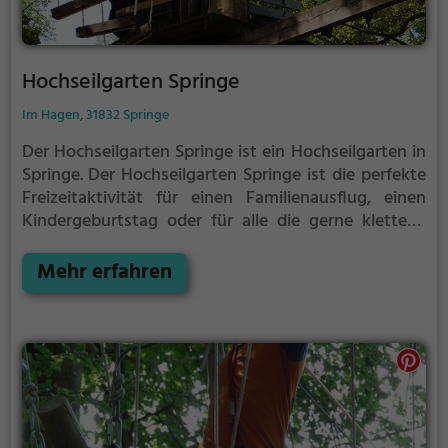
Hochseilgarten Springe
Im Hagen, 31832 Springe
Der Hochseilgarten Springe ist ein Hochseilgarten in
Springe.
Der Hochseilgarten Springe ist die perfekte
Freizeitaktivität für einen Familienausflug, einen
Kindergeburtstag oder für alle die gerne klettern.
Zwischen den Bäumen, mehrere Meter über dem
Erdboden erwartet dich eine Welt voller Abenteuer
Mehr erfahren
und Erlebnis. Der Hochseilgarten Springe bietet
sowohl erfahreneren Kletterern als auch Anfängern
jede Menge Platz für Sport und Spaß.