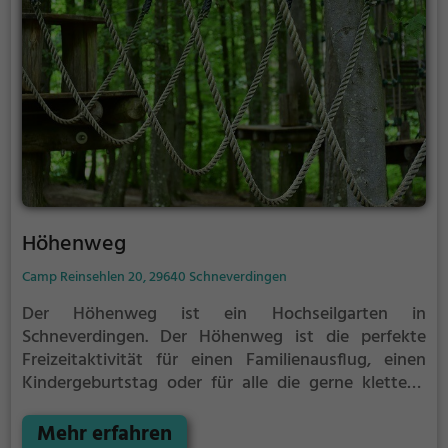
Höhenweg
Camp Reinsehlen 20, 29640 Schneverdingen
Der Höhenweg ist ein Hochseilgarten in
Schneverdingen.
Der Höhenweg ist die perfekte
Freizeitaktivität für einen Familienausflug, einen
Kindergeburtstag oder für alle die gerne klettern.
Zwischen den Bäumen, mehrere Meter über dem
Erdboden erwartet dich eine Welt voller Abenteuer
Mehr erfahren