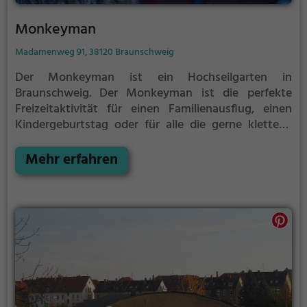
Monkeyman
Madamenweg 91, 38120 Braunschweig
Der Monkeyman ist ein Hochseilgarten in
Braunschweig.
Der Monkeyman ist die perfekte
Freizeitaktivität für einen Familienausflug, einen
Kindergeburtstag oder für alle die gerne klettern.
Zwischen den Bäumen, mehrere Meter über dem
Erdboden erwartet dich eine Welt voller Abenteuer
Mehr erfahren
und Erlebnis. Der Monkeyman bietet sowohl
erfahreneren Kletterern als auch Anfängern jede
Menge Platz für Sport und Spaß.