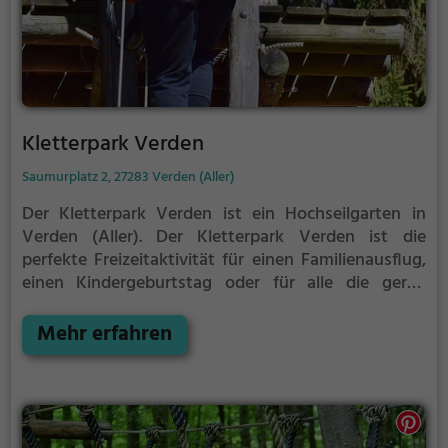
Kletterpark Verden
Saumurplatz 2, 27283 Verden (Aller)
Der Kletterpark Verden ist ein Hochseilgarten in
Verden (Aller).
Der Kletterpark Verden ist die
perfekte Freizeitaktivität für einen Familienausflug,
einen Kindergeburtstag oder für alle die gerne
klettern.
Zwischen den Bäumen, mehrere Meter über
dem Erdboden erwartet dich eine Welt voller
Mehr erfahren
Abenteuer und Erlebnis. Der Kletterpark Verden
bietet sowohl erfahreneren Kletterern als auch
Anfängern jede Menge Platz für Sport und Spaß.