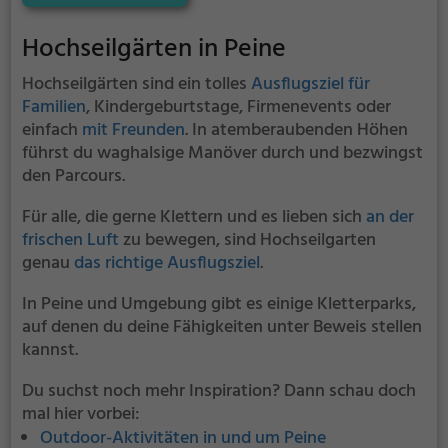
und Erlebnis. Der Höhenweg bietet sowohl
erfahreneren Kletterern als auch Anfängern jede
Hochseilgärten in Peine
Menge Platz für Sport und Spaß.
Hochseilgärten sind ein tolles
Ausflugsziel für
Familien
, Kindergeburtstage, Firmenevents oder
einfach
mit Freunden
. In atemberaubenden Höhen
führst du waghalsige Manöver durch und bezwingst
den Parcours.
Für alle, die gerne Klettern und es lieben sich
an der
frischen Luft
zu bewegen, sind Hochseilgarten
genau
das richtige Ausflugsziel
.
In Peine und Umgebung gibt es einige Kletterparks,
auf denen du deine Fähigkeiten unter Beweis stellen
kannst.
Du suchst noch mehr Inspiration? Dann schau doch
mal hier vorbei:
Outdoor-Aktivitäten in und um Peine