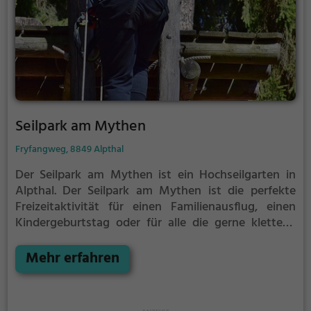
Seilpark am Mythen
Fryfangweg, 8849 Alpthal
Der Seilpark am Mythen ist ein Hochseilgarten in
Alpthal.
Der Seilpark am Mythen ist die perfekte
Freizeitaktivität für einen Familienausflug, einen
Kindergeburtstag oder für alle die gerne klettern.
Zwischen den Bäumen, mehrere Meter über dem
Erdboden erwartet dich eine Welt voller Abenteuer
Mehr erfahren
und Erlebnis. Der Seilpark am Mythen bietet sowohl
erfahreneren Kletterern als auch Anfängern jede
Menge Platz für Sport und Spaß.