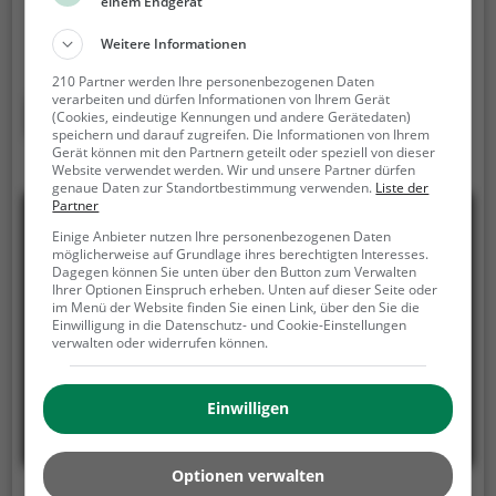
Feldberg.
Der Kletterwald-Feldberg ist die perfekte
einem Endgerät
Freizeitaktivität für einen Familienausflug, einen
Weitere Informationen
Kindergeburtstag oder für alle die gerne klettern.
Zwischen den Bäumen, mehrere Meter über dem
210 Partner werden Ihre personenbezogenen Daten
verarbeiten und dürfen Informationen von Ihrem Gerät
Erdboden erwartet dich eine Welt voller Abenteuer
Mehr erfahren
(Cookies, eindeutige Kennungen und andere Gerätedaten)
und Erlebnis. Der Kletterwald-Feldberg bietet
speichern und darauf zugreifen. Die Informationen von Ihrem
sowohl erfahreneren Kletterern als auch Anfängern
Gerät können mit den Partnern geteilt oder speziell von dieser
Website verwendet werden. Wir und unsere Partner dürfen
jede Menge Platz für Sport und Spaß.
genaue Daten zur Standortbestimmung verwenden.
Liste der
Partner
Einige Anbieter nutzen Ihre personenbezogenen Daten
möglicherweise auf Grundlage ihres berechtigten Interesses.
Dagegen können Sie unten über den Button zum Verwalten
Ihrer Optionen Einspruch erheben. Unten auf dieser Seite oder
im Menü der Website finden Sie einen Link, über den Sie die
Einwilligung in die Datenschutz- und Cookie-Einstellungen
verwalten oder widerrufen können.
Einwilligen
Optionen verwalten