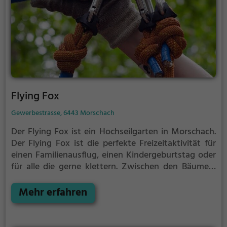
Flying Fox
Gewerbestrasse, 6443 Morschach
Der Flying Fox ist ein Hochseilgarten in Morschach.
Der Flying Fox ist die perfekte Freizeitaktivität für
einen Familienausflug, einen Kindergeburtstag oder
für alle die gerne klettern.
Zwischen den Bäumen,
mehrere Meter über dem Erdboden erwartet dich
eine Welt voller Abenteuer und Erlebnis. Der Flying
Mehr erfahren
Fox bietet sowohl erfahreneren Kletterern als auch
Anfängern jede Menge Platz für Sport und Spaß.