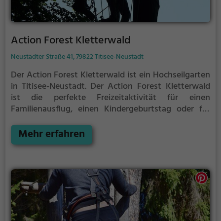
Action Forest Kletterwald
Neustädter Straße 41, 79822 Titisee-Neustadt
Der Action Forest Kletterwald ist ein Hochseilgarten
in Titisee-Neustadt.
Der Action Forest Kletterwald
ist die perfekte Freizeitaktivität für einen
Familienausflug, einen Kindergeburtstag oder für
alle die gerne klettern.
Zwischen den Bäumen,
mehrere Meter über dem Erdboden erwartet dich
Mehr erfahren
eine Welt voller Abenteuer und Erlebnis. Der Action
Forest Kletterwald bietet sowohl erfahreneren
Kletterern als auch Anfängern jede Menge Platz für
Sport und Spaß.