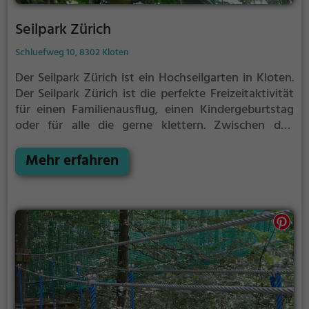
Seilpark Zürich
Schluefweg 10, 8302 Kloten
Der Seilpark Zürich ist ein Hochseilgarten in Kloten.
Der Seilpark Zürich ist die perfekte Freizeitaktivität
für einen Familienausflug, einen Kindergeburtstag
oder für alle die gerne klettern.
Zwischen den
Bäumen, mehrere Meter über dem Erdboden
erwartet dich eine Welt voller Abenteuer und
Mehr erfahren
Erlebnis. Der Seilpark Zürich bietet sowohl
erfahreneren Kletterern als auch Anfängern jede
Menge Platz für Sport und Spaß.