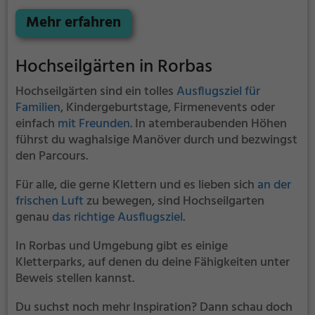
Zwischen den Bäumen, mehrere Meter über dem
Erdboden erwartet dich eine Welt voller Abenteuer
Mehr erfahren
und Erlebnis. Der Pilatus Seilpark bietet sowohl
erfahreneren Kletterern als auch Anfängern jede
Hochseilgärten in Rorbas
Menge Platz für Sport und Spaß.
Hochseilgärten sind ein tolles
Ausflugsziel für
Familien
, Kindergeburtstage, Firmenevents oder
einfach
mit Freunden
. In atemberaubenden Höhen
führst du waghalsige Manöver durch und bezwingst
den Parcours.
Für alle, die gerne Klettern und es lieben sich
an der
frischen Luft
zu bewegen, sind Hochseilgarten
genau
das richtige Ausflugsziel
.
In Rorbas und Umgebung gibt es einige
Kletterparks, auf denen du deine Fähigkeiten unter
Beweis stellen kannst.
Du suchst noch mehr Inspiration? Dann schau doch