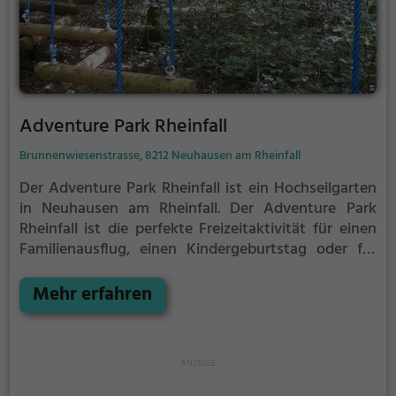
Adventure Park Rheinfall
Brunnenwiesenstrasse, 8212 Neuhausen am Rheinfall
Der Adventure Park Rheinfall ist ein Hochseilgarten
in Neuhausen am Rheinfall.
Der Adventure Park
Rheinfall ist die perfekte Freizeitaktivität für einen
Familienausflug, einen Kindergeburtstag oder für
alle die gerne klettern.
Zwischen den Bäumen,
mehrere Meter über dem Erdboden erwartet dich
Mehr erfahren
eine Welt voller Abenteuer und Erlebnis. Der
Adventure Park Rheinfall bietet sowohl erfahreneren
Kletterern als auch Anfängern jede Menge Platz für
Sport und Spaß.