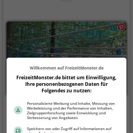
Willkommen auf FreizeitMonster.de
FreizeitMonster.de bittet um Einwilligung,
Ihre personenbezogenen Daten für
Folgendes zu nutzen:
Personalisierte Werbung und Inhalte, Messung von
Kletterwald-Feldberg
Werbeleistung und der Performance von Inhalten,
Zielgruppenforschung sowie Entwicklung und
Wichtelpfad, 79868 Feldberg
Verbesserung von Angeboten
Der Kletterwald-Feldberg ist ein Hochseilgarten in
Speichern von oder Zugriff auf Informationen auf