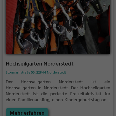
Hochseilgarten Norderstedt
Stormarnstraße 55, 22844 Norderstedt
Der Hochseilgarten Norderstedt ist ein
Hochseilgarten in Norderstedt.
Der Hochseilgarten
Norderstedt ist die perfekte Freizeitaktivität für
einen Familienausflug, einen Kindergeburtstag oder
für alle die gerne klettern.
Zwischen den Bäumen,
mehrere Meter über dem Erdboden erwartet dich
Mehr erfahren