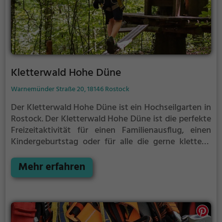
Kletterwald Hohe Düne
Warnemünder Straße 20, 18146 Rostock
Der Kletterwald Hohe Düne ist ein Hochseilgarten in
Rostock.
Der Kletterwald Hohe Düne ist die perfekte
Freizeitaktivität für einen Familienausflug, einen
Kindergeburtstag oder für alle die gerne klettern.
Zwischen den Bäumen, mehrere Meter über dem
Erdboden erwartet dich eine Welt voller Abenteuer
Mehr erfahren
und Erlebnis. Der Kletterwald Hohe Düne bietet
sowohl erfahreneren Kletterern als auch Anfängern
jede Menge Platz für Sport und Spaß.