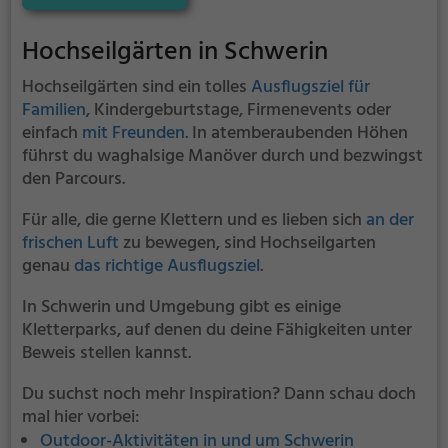
eine Welt voller Abenteuer und Erlebnis. Der
Hochseilgarten Norderstedt bietet sowohl
Hochseilgärten in Schwerin
erfahreneren Kletterern als auch Anfängern jede
Menge Platz für Sport und Spaß.
Hochseilgärten sind ein tolles
Ausflugsziel für
Familien
, Kindergeburtstage, Firmenevents oder
einfach
mit Freunden
. In atemberaubenden Höhen
führst du waghalsige Manöver durch und bezwingst
den Parcours.
Für alle, die gerne Klettern und es lieben sich
an der
frischen Luft
zu bewegen, sind Hochseilgarten
genau
das richtige Ausflugsziel
.
In Schwerin und Umgebung gibt es einige
Kletterparks, auf denen du deine Fähigkeiten unter
Beweis stellen kannst.
Du suchst noch mehr Inspiration? Dann schau doch
mal hier vorbei:
Outdoor-Aktivitäten in und um Schwerin