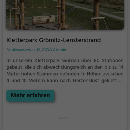
Kletterpark Grömitz-Lensterstrand
Blankwasserweg 12, 23743 Grömitz
In unserem Kletterpark wurden über 60 Stationen
gebaut, die sich abwechslungsreich an den bis zu 14
Meter hohen Stämmen befinden. In Höhen zwischen
4 und 10 Metern kann nach Herzenslust geklettert
werden. Die etwas “bodenständigeren“ unter Euch
können auf unserem Minigolf-Platz zwischen den
Mehr erfahren
Dünen dem Spiel nachgehen.