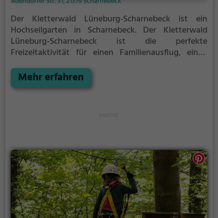
Adendorfer Str. 31, 21379 Scharnebeck
Der Kletterwald Lüneburg-Scharnebeck ist ein
Hochseilgarten in Scharnebeck.
Der Kletterwald
Lüneburg-Scharnebeck ist die perfekte
Freizeitaktivität für einen Familienausflug, einen
Kindergeburtstag oder für alle die gerne klettern.
Zwischen den Bäumen, mehrere Meter über dem
Mehr erfahren
Erdboden erwartet dich eine Welt voller Abenteuer
und Erlebnis. Der Kletterwald Lüneburg-Scharnebeck
bietet sowohl erfahreneren Kletterern als auch
Anfängern jede Menge Platz für Sport und Spaß.