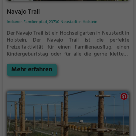
Navajo Trail
Indianer-Familienpfad, 23730 Neustadt in Holstein
Der Navajo Trail ist ein Hochseilgarten in Neustadt in
Holstein.
Der Navajo Trail ist die perfekte
Freizeitaktivität für einen Familienausflug, einen
Kindergeburtstag oder für alle die gerne klettern.
Zwischen den Bäumen, mehrere Meter über dem
Erdboden erwartet dich eine Welt voller Abenteuer
Mehr erfahren
und Erlebnis. Der Navajo Trail bietet sowohl
erfahreneren Kletterern als auch Anfängern jede
Menge Platz für Sport und Spaß.