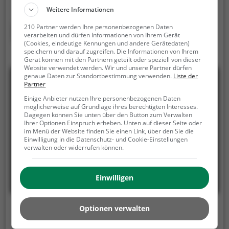
Familienausflug, einen Kindergeburtstag oder für
Weitere Informationen
alle die gerne klettern.
Zwischen den Bäumen,
mehrere Meter über dem Erdboden erwartet dich
Mehr erfahren
210 Partner werden Ihre personenbezogenen Daten
verarbeiten und dürfen Informationen von Ihrem Gerät
eine Welt voller Abenteuer und Erlebnis. Der
(Cookies, eindeutige Kennungen und andere Gerätedaten)
Maximus Abenteuer bietet sowohl erfahreneren
speichern und darauf zugreifen. Die Informationen von Ihrem
Gerät können mit den Partnern geteilt oder speziell von dieser
Kletterern als auch Anfängern jede Menge Platz für
Website verwendet werden. Wir und unsere Partner dürfen
Sport und Spaß.
genaue Daten zur Standortbestimmung verwenden.
Liste der
Partner
Einige Anbieter nutzen Ihre personenbezogenen Daten
möglicherweise auf Grundlage ihres berechtigten Interesses.
Dagegen können Sie unten über den Button zum Verwalten
Ihrer Optionen Einspruch erheben. Unten auf dieser Seite oder
im Menü der Website finden Sie einen Link, über den Sie die
Einwilligung in die Datenschutz- und Cookie-Einstellungen
verwalten oder widerrufen können.
Einwilligen
Optionen verwalten
Kletterwald Lüneburg-Scharnebeck