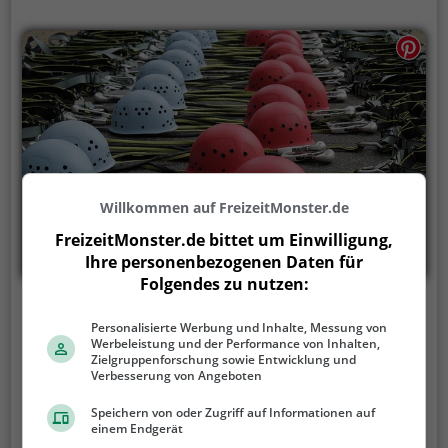
Willkommen auf FreizeitMonster.de
FreizeitMonster.de bittet um Einwilligung,
Ihre personenbezogenen Daten für
Folgendes zu nutzen:
Maximus Abenteuer
Personalisierte Werbung und Inhalte, Messung von
Werbeleistung und der Performance von Inhalten,
Gewerbeallee 1, 18107 Elmenhorst/Lichtenhagen
Zielgruppenforschung sowie Entwicklung und
Verbesserung von Angeboten
Der Maximus Abenteuer ist ein Hochseilgarten in
Elmenhorst/Lichtenhagen.
Der Maximus Abenteuer
Speichern von oder Zugriff auf Informationen auf
ist die perfekte Freizeitaktivität für einen
einem Endgerät