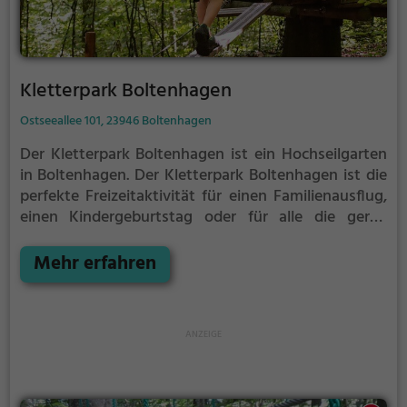
Kletterpark Boltenhagen
Ostseeallee 101, 23946 Boltenhagen
Der Kletterpark Boltenhagen ist ein Hochseilgarten
in Boltenhagen.
Der Kletterpark Boltenhagen ist die
perfekte Freizeitaktivität für einen Familienausflug,
einen Kindergeburtstag oder für alle die gerne
klettern.
Zwischen den Bäumen, mehrere Meter über
dem Erdboden erwartet dich eine Welt voller
Mehr erfahren
Abenteuer und Erlebnis. Der Kletterpark
Boltenhagen bietet sowohl erfahreneren Kletterern
als auch Anfängern jede Menge Platz für Sport und
Spaß.