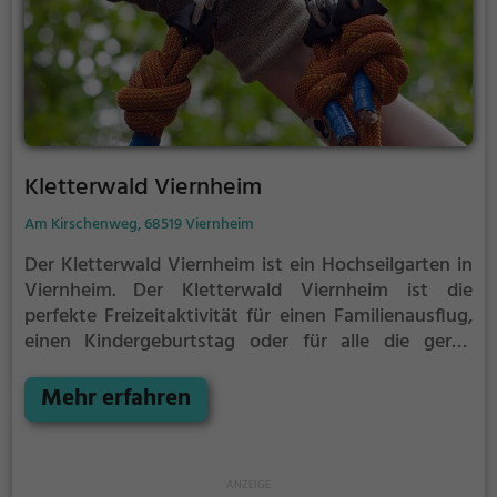
Kletterwald Viernheim
Am Kirschenweg, 68519 Viernheim
Der Kletterwald Viernheim ist ein Hochseilgarten in
Viernheim.
Der Kletterwald Viernheim ist die
perfekte Freizeitaktivität für einen Familienausflug,
einen Kindergeburtstag oder für alle die gerne
klettern.
Zwischen den Bäumen, mehrere Meter über
dem Erdboden erwartet dich eine Welt voller
Mehr erfahren
Abenteuer und Erlebnis. Der Kletterwald Viernheim
bietet sowohl erfahreneren Kletterern als auch
Anfängern jede Menge Platz für Sport und Spaß.