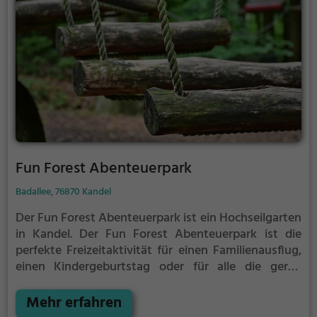
Fun Forest Abenteuerpark
Badallee, 76870 Kandel
Der Fun Forest Abenteuerpark ist ein Hochseilgarten
in Kandel.
Der Fun Forest Abenteuerpark ist die
perfekte Freizeitaktivität für einen Familienausflug,
einen Kindergeburtstag oder für alle die gerne
klettern.
Zwischen den Bäumen, mehrere Meter über
dem Erdboden erwartet dich eine Welt voller
Mehr erfahren
Abenteuer und Erlebnis. Der Fun Forest