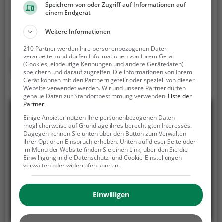
Der Kletterwald Illingen ist ein Hochseilgarten in
Speichern von oder Zugriff auf Informationen auf
Illingen.
Der Kletterwald Illingen ist die perfekte
einem Endgerät
Freizeitaktivität für einen Familienausflug, einen
Weitere Informationen
Kindergeburtstag oder für alle die gerne klettern.
Zwischen den Bäumen, mehrere Meter über dem
210 Partner werden Ihre personenbezogenen Daten
verarbeiten und dürfen Informationen von Ihrem Gerät
Erdboden erwartet dich eine Welt voller Abenteuer
Mehr erfahren
(Cookies, eindeutige Kennungen und andere Gerätedaten)
und Erlebnis. Der Kletterwald Illingen bietet sowohl
speichern und darauf zugreifen. Die Informationen von Ihrem
Gerät können mit den Partnern geteilt oder speziell von dieser
erfahreneren Kletterern als auch Anfängern jede
Website verwendet werden. Wir und unsere Partner dürfen
Menge Platz für Sport und Spaß.
genaue Daten zur Standortbestimmung verwenden.
Liste der
Partner
Einige Anbieter nutzen Ihre personenbezogenen Daten
möglicherweise auf Grundlage ihres berechtigten Interesses.
Dagegen können Sie unten über den Button zum Verwalten
Ihrer Optionen Einspruch erheben. Unten auf dieser Seite oder
im Menü der Website finden Sie einen Link, über den Sie die
Einwilligung in die Datenschutz- und Cookie-Einstellungen
verwalten oder widerrufen können.
Einwilligen