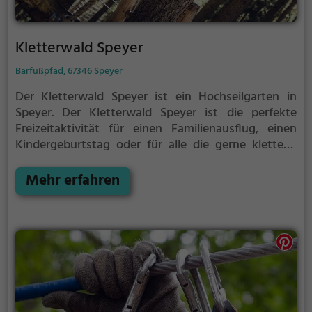
Kletterwald Speyer
Barfußpfad, 67346 Speyer
Der Kletterwald Speyer ist ein Hochseilgarten in
Speyer.
Der Kletterwald Speyer ist die perfekte
Freizeitaktivität für einen Familienausflug, einen
Kindergeburtstag oder für alle die gerne klettern.
Zwischen den Bäumen, mehrere Meter über dem
Erdboden erwartet dich eine Welt voller Abenteuer
Mehr erfahren
und Erlebnis. Der Kletterwald Speyer bietet sowohl
erfahreneren Kletterern als auch Anfängern jede
Menge Platz für Sport und Spaß.