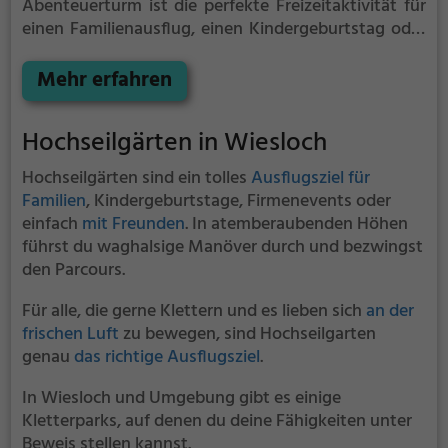
Abenteuerturm ist die perfekte Freizeitaktivität für
einen Familienausflug, einen Kindergeburtstag oder
für alle die gerne klettern.
Zwischen den Bäumen,
mehrere Meter über dem Erdboden erwartet dich
Mehr erfahren
eine Welt voller Abenteuer und Erlebnis. Der
Kletterpark Abenteuerturm bietet sowohl
Hochseilgärten in Wiesloch
erfahreneren Kletterern als auch Anfängern jede
Menge Platz für Sport und Spaß.
Hochseilgärten sind ein tolles
Ausflugsziel für
Familien
, Kindergeburtstage, Firmenevents oder
einfach
mit Freunden
. In atemberaubenden Höhen
führst du waghalsige Manöver durch und bezwingst
den Parcours.
Für alle, die gerne Klettern und es lieben sich
an der
frischen Luft
zu bewegen, sind Hochseilgarten
genau
das richtige Ausflugsziel
.
In Wiesloch und Umgebung gibt es einige
Kletterparks, auf denen du deine Fähigkeiten unter
Beweis stellen kannst.