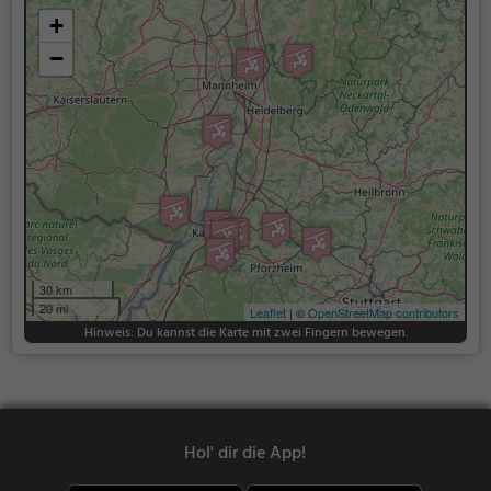
+
−
30 km
20 mi
Leaflet
| ©
OpenStreetMap contributors
Hinweis: Du kannst die Karte mit zwei Fingern bewegen.
Hol' dir die App!