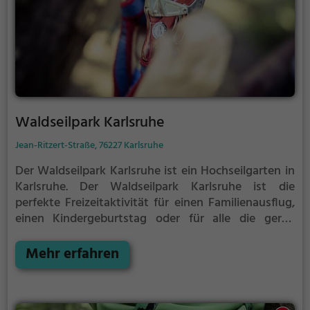
Waldseilpark Karlsruhe
Jean-Ritzert-Straße, 76227 Karlsruhe
Der Waldseilpark Karlsruhe ist ein Hochseilgarten in
Karlsruhe.
Der Waldseilpark Karlsruhe ist die
perfekte Freizeitaktivität für einen Familienausflug,
einen Kindergeburtstag oder für alle die gerne
klettern.
Zwischen den Bäumen, mehrere Meter über
dem Erdboden erwartet dich eine Welt voller
Mehr erfahren
Abenteuer und Erlebnis. Der Waldseilpark Karlsruhe
bietet sowohl erfahreneren Kletterern als auch
Anfängern jede Menge Platz für Sport und Spaß.