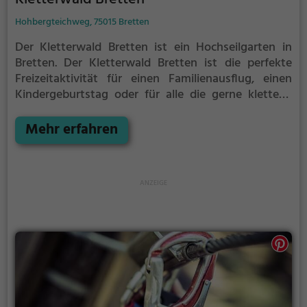
Hohbergteichweg, 75015 Bretten
Der Kletterwald Bretten ist ein Hochseilgarten in
Bretten.
Der Kletterwald Bretten ist die perfekte
Freizeitaktivität für einen Familienausflug, einen
Kindergeburtstag oder für alle die gerne klettern.
Zwischen den Bäumen, mehrere Meter über dem
Erdboden erwartet dich eine Welt voller Abenteuer
Mehr erfahren
und Erlebnis. Der Kletterwald Bretten bietet sowohl
erfahreneren Kletterern als auch Anfängern jede
Menge Platz für Sport und Spaß.