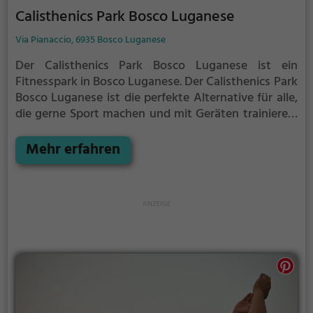
Calisthenics Park Bosco Luganese
Via Pianaccio, 6935 Bosco Luganese
Der Calisthenics Park Bosco Luganese ist ein
Fitnesspark in Bosco Luganese.
Der Calisthenics Park
Bosco Luganese ist die perfekte Alternative für alle,
die gerne Sport machen und mit Geräten trainieren,
aber keine Lust auf stickige und enge Fitnessstudios
haben.
Mehr erfahren