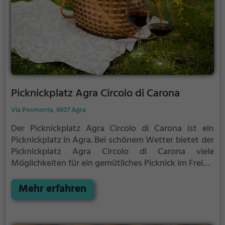
Picknickplatz Agra Circolo di Carona
Via Posmonte, 6927 Agra
Der Picknickplatz Agra Circolo di Carona ist ein
Picknickplatz in Agra.
Bei schönem Wetter bietet der
Picknickplatz Agra Circolo di Carona viele
Möglichkeiten für ein gemütliches Picknick im Freien.
Egal ob als Ziel für einen Tagesausflug oder als kurze
Pause zwischendurch, der Picknickplatz Agra Circolo
Mehr erfahren
di Carona ist der perfekte Ort, um die Akkus wieder
aufzutanken und ein leckeres Essen unter freiem
Himmel zu genießen.