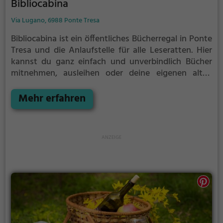
Bibliocabina
Via Lugano, 6988 Ponte Tresa
Bibliocabina ist ein öffentliches Bücherregal in Ponte
Tresa und die Anlaufstelle für alle Leseratten.
Hier
kannst du ganz einfach und unverbindlich Bücher
mitnehmen, ausleihen oder deine eigenen alten
Bücher abgeben.
Öffentliche Bücherregale leben - es
gibt kein festes Sortiment, der Bestand wechselt
Mehr erfahren
täglich.