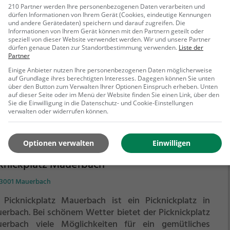
 Picknickplatz Mauerbach ist ein Picknickplatz in
210 Partner werden Ihre personenbezogenen Daten verarbeiten und
erbach.
Bei schönem Wetter bietet der Picknickplatz
dürfen Informationen von Ihrem Gerät (Cookies, eindeutige Kennungen
und andere Gerätedaten) speichern und darauf zugreifen. Die
erbach viele Möglichkeiten für ein gemütliches
Informationen von Ihrem Gerät können mit den Partnern geteilt oder
nick im Freien.
Egal ob als Ziel für einen Tagesausflug
speziell von dieser Website verwendet werden. Wir und unsere Partner
dürfen genaue Daten zur Standortbestimmung verwenden.
Liste der
r als kurze Pause zwischendurch, der Picknickplatz
Partner
ehr erfahren
erbach ist der perfekte Ort, um die Akkus wieder
Einige Anbieter nutzen Ihre personenbezogenen Daten möglicherweise
zutanken und ein leckeres Essen unter freiem Himmel
auf Grundlage ihres berechtigten Interesses. Dagegen können Sie unten
genießen.
über den Button zum Verwalten Ihrer Optionen Einspruch erheben. Unten
auf dieser Seite oder im Menü der Website finden Sie einen Link, über den
Sie die Einwilligung in die Datenschutz- und Cookie-Einstellungen
verwalten oder widerrufen können.
Optionen verwalten
Einwilligen
knickplatz Mauerbach
, 3001 Mauerbach
 Picknickplatz Mauerbach ist ein Picknickplatz in
erbach.
Bei schönem Wetter bietet der Picknickplatz
erbach viele Möglichkeiten für ein gemütliches