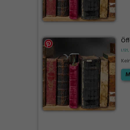
Öff
L121
Kei
M