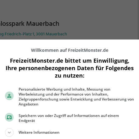
hlosspark Mauerbach
g Friedrich-Platz 1, 3001 Mauerbach
 Schlosspark Mauerbach ist eine Parkanlage in
Willkommen auf FreizeitMonster.de
erbach (Gemeinde Mauerbach).
Mit seiner Fläche
 5,1 ha ist er der größte Park der Stadt und lädt zum
FreizeitMonster.de bittet um Einwilligung,
zieren und Verweilen ein.
Mit einladenden
Ihre personenbezogenen Daten für Folgendes
nflächen und Sitzgelegenheiten bietet der
zu nutzen:
ehr erfahren
losspark Mauerbach zahlreiche Möglichkeiten zur
spannung.
Personalisierte Werbung und Inhalte, Messung von
Werbeleistung und der Performance von Inhalten,
Zielgruppenforschung sowie Entwicklung und Verbesserung von
Angeboten
Speichern von oder Zugriff auf Informationen auf einem
knickplatz Mauerbach
Endgerät
dhofstraße, 3001 Mauerbach
Weitere Informationen