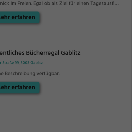
nick im Freien.
Egal ob als Ziel für einen Tagesausflug
r als kurze Pause zwischendurch, der Picknickplatz
ehr erfahren
erbach ist der perfekte Ort, um die Akkus wieder
zutanken und ein leckeres Essen unter freiem Himmel
genießen.
entliches Bücherregal Gablitz
r Straße 99, 3003 Gablitz
ne Beschreibung verfügbar.
ehr erfahren