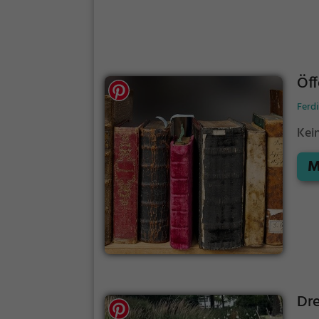
Öff
Ferd
Kei
M
Dre