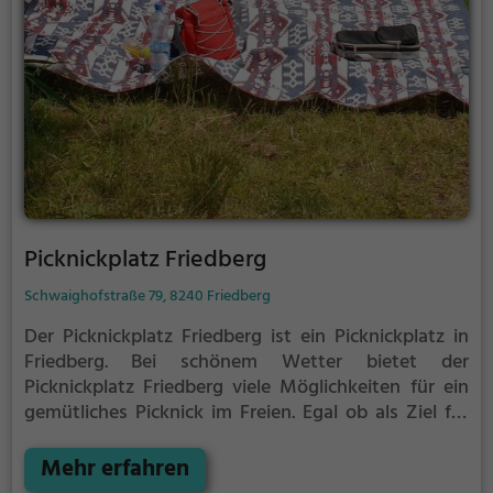
Picknickplatz Friedberg
Schwaighofstraße 79, 8240 Friedberg
Der Picknickplatz Friedberg ist ein Picknickplatz in
Friedberg.
Bei schönem Wetter bietet der
Picknickplatz Friedberg viele Möglichkeiten für ein
gemütliches Picknick im Freien.
Egal ob als Ziel für
einen Tagesausflug oder als kurze Pause
zwischendurch, der Picknickplatz Friedberg ist der
Mehr erfahren
perfekte Ort, um die Akkus wieder aufzutanken und