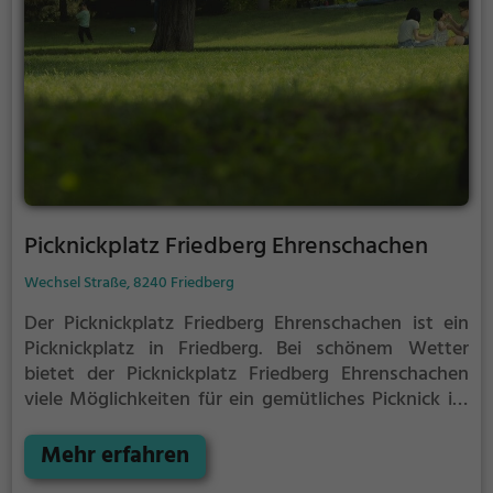
Picknickplatz Friedberg Ehrenschachen
Wechsel Straße, 8240 Friedberg
Der Picknickplatz Friedberg Ehrenschachen ist ein
Picknickplatz in Friedberg.
Bei schönem Wetter
bietet der Picknickplatz Friedberg Ehrenschachen
viele Möglichkeiten für ein gemütliches Picknick im
Freien.
Egal ob als Ziel für einen Tagesausflug oder
als kurze Pause zwischendurch, der Picknickplatz
Mehr erfahren
Friedberg Ehrenschachen ist der perfekte Ort, um die