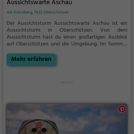
Aussichtswarte Aschau
Am Kreuzberg, 7432 Oberschützen
Der Aussichtsturm Aussichtswarte Aschau ist ein
Aussichtsturm in Oberschützen.
Von dem
Aussichtsturm hast du einen großartigen Ausblick
auf Oberschützen und die Umgebung.
Im Sommer
ist der Aussichtsturm Aussichtswarte Aschau ein
schönes Ausflugsziel für Familienausflüge,
Mehr erfahren
Wanderungen oder zum Picknicken und lockt an
warmen und sonnigen Tagen viele Besucher aus der
Region an.