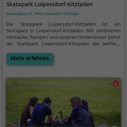
Skatepark Loipersdorf-Kitzladen
Gartengasse 10, 7410 Loipersdorf-Kitzladen
Der Skatepark Loipersdorf-Kitzladen ist ein
Skatepark in Loipersdorf-Kitzladen.
Mit zahlreichen
Obstacles, Rampen und anderen Hindernissen bietet
der Skatepark Loipersdorf-Kitzladen die perfekte
Gelegenheit, um dein Können unter Beweis zu
stellen.
Mehr erfahren