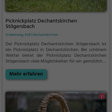
Picknickplatz Dechantskirchen
Stögersbach
Grabenweg, 8241 Dechantskirchen
Der Picknickplatz Dechantskirchen Stögersbach ist
ein Picknickplatz in Dechantskirchen.
Bei schönem
Wetter bietet der Picknickplatz Dechantskirchen
Stögersbach viele Möglichkeiten für ein gemütliches
Picknick im Freien.
Egal ob als Ziel für einen
Tagesausflug oder als kurze Pause zwischendurch,
Mehr erfahren
der Picknickplatz Dechantskirchen Stögersbach ist
der perfekte Ort, um die Akkus wieder aufzutanken
und ein leckeres Essen unter freiem Himmel zu
genießen.