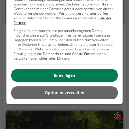
speichern und darauf zugreifen. Die Informationen von Ihrem
Gerät können mit den Partnern geteilt oder speziell von dieser
Website verwendet werden. Wir und unsere Partner dürfen
genaue Daten zur Standortbestimmung verwenden.
Liste der
Partner
Einige Anbieter nutzen Ihre personenbezogenen Daten
Picknickplatz Pinggau Schäffern
möglicherweise auf Grundlage ihres berechtigten Interesses.
Dagegen können Sie unten über den Button zum Verwalten
Ihrer Optionen Einspruch erheben. Unten auf dieser Seite oder
Gamperlweg, 8243 Pinggau
im Menü der Website finden Sie einen Link, über den Sie die
Einwilligung in die Datenschutz- und Cookie-Einstellungen
Der Picknickplatz Pinggau Schäffern ist ein
verwalten oder widerrufen können.
Picknickplatz in Pinggau.
Bei schönem Wetter bietet
der Picknickplatz Pinggau Schäffern viele
Möglichkeiten für ein gemütliches Picknick im Freien.
Einwilligen
Egal ob als Ziel für einen Tagesausflug oder als kurze
Pause zwischendurch, der Picknickplatz Pinggau
Mehr erfahren
Optionen verwalten
Schäffern ist der perfekte Ort, um die Akkus wieder
aufzutanken und ein leckeres Essen unter freiem
Himmel zu genießen.