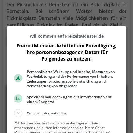
Der Picknickplatz Bernstein ist ein Picknickplatz in
Bernstein.
Bei schönem Wetter bietet der
Picknickplatz Bernstein viele Möglichkeiten für ein
gemütliches Picknick im Freien.
Egal ob als Ziel für
einen Tagesausflug oder als kurze Pause
Willkommen auf FreizeitMonster.de
zwischendurch, der Picknickplatz Bernstein ist der
Mehr erfahren
perfekte Ort, um die Akkus wieder aufzutanken und
FreizeitMonster.de bittet um Einwilligung,
ein leckeres Essen unter freiem Himmel zu genießen.
Ihre personenbezogenen Daten für
Folgendes zu nutzen:
Personalisierte Werbung und Inhalte, Messung von
Werbeleistung und der Performance von Inhalten,
Zielgruppenforschung sowie Entwicklung und
Verbesserung von Angeboten
Speichern von oder Zugriff auf Informationen auf
einem Endgerät
Weitere Informationen
210 Partner werden Ihre personenbezogenen Daten
verarbeiten und dürfen Informationen von Ihrem Gerät
(Cookies, eindeutige Kennungen und andere Gerätedaten)