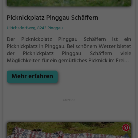
Picknickplatz Pinggau Schäffern
Ulrichsdorfweg, 8243 Pinggau
Der Picknickplatz Pinggau Schäffern ist ein
Picknickplatz in Pinggau.
Bei schönem Wetter bietet
der Picknickplatz Pinggau Schäffern viele
Möglichkeiten für ein gemütliches Picknick im Freien.
Egal ob als Ziel für einen Tagesausflug oder als kurze
Pause zwischendurch, der Picknickplatz Pinggau
Mehr erfahren
Schäffern ist der perfekte Ort, um die Akkus wieder
aufzutanken und ein leckeres Essen unter freiem
Himmel zu genießen.