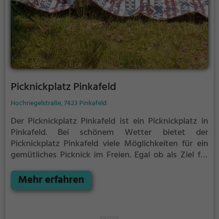
Picknickplatz Pinkafeld
Hochriegelstraße, 7423 Pinkafeld
Der Picknickplatz Pinkafeld ist ein Picknickplatz in
Pinkafeld.
Bei schönem Wetter bietet der
Picknickplatz Pinkafeld viele Möglichkeiten für ein
gemütliches Picknick im Freien.
Egal ob als Ziel für
einen Tagesausflug oder als kurze Pause
zwischendurch, der Picknickplatz Pinkafeld ist der
Mehr erfahren
perfekte Ort, um die Akkus wieder aufzutanken und
ein leckeres Essen unter freiem Himmel zu genießen.