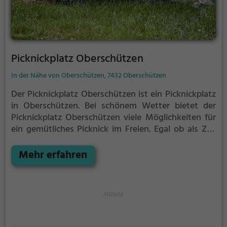
Picknickplatz Oberschützen
In der Nähe von Oberschützen, 7432 Oberschützen
Der Picknickplatz Oberschützen ist ein Picknickplatz
in Oberschützen.
Bei schönem Wetter bietet der
Picknickplatz Oberschützen viele Möglichkeiten für
ein gemütliches Picknick im Freien.
Egal ob als Ziel
für einen Tagesausflug oder als kurze Pause
zwischendurch, der Picknickplatz Oberschützen ist
Mehr erfahren
der perfekte Ort, um die Akkus wieder aufzutanken
und ein leckeres Essen unter freiem Himmel zu
genießen.