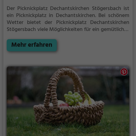
Der Picknickplatz Dechantskirchen Stögersbach ist
ein Picknickplatz in Dechantskirchen.
Bei schönem
Wetter bietet der Picknickplatz Dechantskirchen
Stögersbach viele Möglichkeiten für ein gemütliches
Picknick im Freien.
Egal ob als Ziel für einen
Tagesausflug oder als kurze Pause zwischendurch,
Mehr erfahren
der Picknickplatz Dechantskirchen Stögersbach ist
der perfekte Ort, um die Akkus wieder aufzutanken
und ein leckeres Essen unter freiem Himmel zu
genießen.