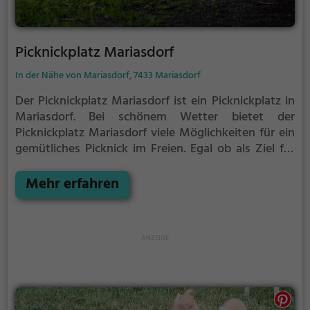
Picknickplatz Mariasdorf
In der Nähe von Mariasdorf, 7433 Mariasdorf
Der Picknickplatz Mariasdorf ist ein Picknickplatz in
Mariasdorf.
Bei schönem Wetter bietet der
Picknickplatz Mariasdorf viele Möglichkeiten für ein
gemütliches Picknick im Freien.
Egal ob als Ziel für
einen Tagesausflug oder als kurze Pause
zwischendurch, der Picknickplatz Mariasdorf ist der
Mehr erfahren
perfekte Ort, um die Akkus wieder aufzutanken und
ein leckeres Essen unter freiem Himmel zu genießen.