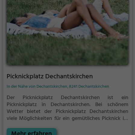
Picknickplatz Dechantskirchen
In der Nähe von Dechantskirchen, 8241 Dechantskirchen
Der Picknickplatz Dechantskirchen ist ein
Picknickplatz in Dechantskirchen.
Bei schönem
Wetter bietet der Picknickplatz Dechantskirchen
viele Möglichkeiten für ein gemütliches Picknick im
Freien.
Egal ob als Ziel für einen Tagesausflug oder
als kurze Pause zwischendurch, der Picknickplatz
Mehr erfahren