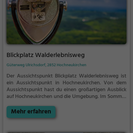
Blickplatz Walderlebnisweg
Güterweg Ulrichsdorf, 2852 Hochneukirchen
Der Aussichtspunkt Blickplatz Walderlebnisweg ist
ein Aussichtspunkt in Hochneukirchen.
Von dem
Aussichtspunkt hast du einen großartigen Ausblick
auf Hochneukirchen und die Umgebung.
Im Sommer
ist der Aussichtspunkt Blickplatz Walderlebnisweg
ein schönes Ausflugsziel für Familienausflüge,
Mehr erfahren
Wanderungen oder zum Picknicken und lockt an
warmen und sonnigen Tagen viele Besucher aus der
Region an.