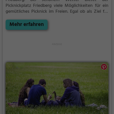
Picknickplatz Friedberg viele Möglichkeiten für ein
gemütliches Picknick im Freien.
Egal ob als Ziel für
einen Tagesausflug oder als kurze Pause
zwischendurch, der Picknickplatz Friedberg ist der
Mehr erfahren
perfekte Ort, um die Akkus wieder aufzutanken und
ein leckeres Essen unter freiem Himmel zu genießen.