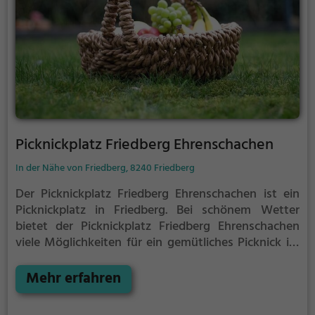
Picknickplatz Friedberg Ehrenschachen
In der Nähe von Friedberg, 8240 Friedberg
Der Picknickplatz Friedberg Ehrenschachen ist ein
Picknickplatz in Friedberg.
Bei schönem Wetter
bietet der Picknickplatz Friedberg Ehrenschachen
viele Möglichkeiten für ein gemütliches Picknick im
Freien.
Egal ob als Ziel für einen Tagesausflug oder
als kurze Pause zwischendurch, der Picknickplatz
Mehr erfahren
Friedberg Ehrenschachen ist der perfekte Ort, um die
Akkus wieder aufzutanken und ein leckeres Essen