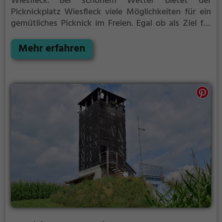
Wiesfleck.
Bei schönem Wetter bietet der
Picknickplatz Wiesfleck viele Möglichkeiten für ein
gemütliches Picknick im Freien.
Egal ob als Ziel für
einen Tagesausflug oder als kurze Pause
zwischendurch, der Picknickplatz Wiesfleck ist der
Mehr erfahren
perfekte Ort, um die Akkus wieder aufzutanken und
ein leckeres Essen unter freiem Himmel zu genießen.