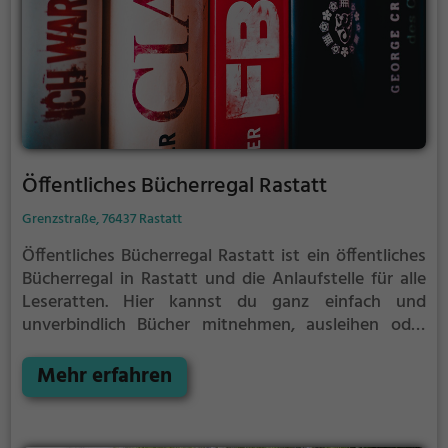
Öffentliches Bücherregal Rastatt
Grenzstraße, 76437 Rastatt
Öffentliches Bücherregal Rastatt ist ein öffentliches
Bücherregal in Rastatt und die Anlaufstelle für alle
Leseratten.
Hier kannst du ganz einfach und
unverbindlich Bücher mitnehmen, ausleihen oder
deine eigenen alten Bücher abgeben.
Öffentliche
Bücherregale leben - es gibt kein festes Sortiment,
Mehr erfahren
der Bestand wechselt täglich.