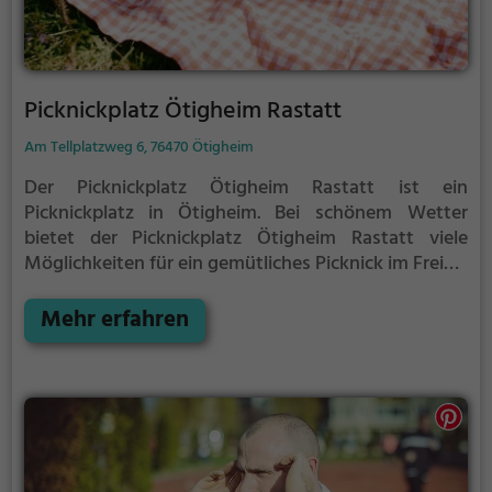
Picknickplatz Ötigheim Rastatt
Am Tellplatzweg 6, 76470 Ötigheim
Der Picknickplatz Ötigheim Rastatt ist ein
Picknickplatz in Ötigheim.
Bei schönem Wetter
bietet der Picknickplatz Ötigheim Rastatt viele
Möglichkeiten für ein gemütliches Picknick im Freien.
Egal ob als Ziel für einen Tagesausflug oder als kurze
Pause zwischendurch, der Picknickplatz Ötigheim
Mehr erfahren
Rastatt ist der perfekte Ort, um die Akkus wieder
aufzutanken und ein leckeres Essen unter freiem
Himmel zu genießen.