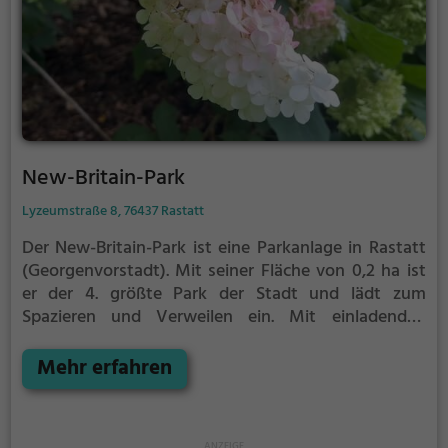
New-Britain-Park
Lyzeumstraße 8, 76437 Rastatt
Der New-Britain-Park ist eine Parkanlage in Rastatt
(Georgenvorstadt).
Mit seiner Fläche von 0,2 ha ist
er der 4. größte Park der Stadt und lädt zum
Spazieren und Verweilen ein.
Mit einladenden
Grünflächen und Sitzgelegenheiten bietet der New-
Britain-Park zahlreiche Möglichkeiten zur
Mehr erfahren
Entspannung.