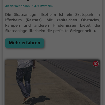
An der Rennbahn, 76473 Iffezheim
Die Skateanlage Iffezheim ist ein Skatepark in
Iffezheim (Rastatt).
Mit zahlreichen Obstacles,
Rampen und anderen Hindernissen bietet die
Skateanlage Iffezheim die perfekte Gelegenheit, um
dein Können unter Beweis zu stellen.
Egal ob
erfahrener Skater oder Anfänger, die Skateanlage
Mehr erfahren
Iffezheim hat für jeden etwas zu bieten - ganz egal,
ob du nur ein wenig üben, oder mit deinen neusten
Tricks angeben möchtest.