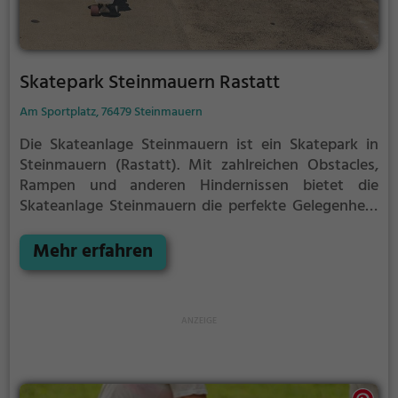
Skatepark Steinmauern Rastatt
Am Sportplatz, 76479 Steinmauern
Die Skateanlage Steinmauern ist ein Skatepark in
Steinmauern (Rastatt).
Mit zahlreichen Obstacles,
Rampen und anderen Hindernissen bietet die
Skateanlage Steinmauern die perfekte Gelegenheit,
um dein Können unter Beweis zu stellen.
Egal ob
erfahrener Skater oder Anfänger, die Skateanlage
Mehr erfahren
Steinmauern hat für jeden etwas zu bieten - ganz
egal, ob du nur ein wenig üben, oder mit deinen
neusten Tricks angeben möchtest.