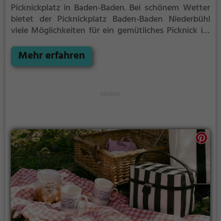
Picknickplatz in Baden-Baden.
Bei schönem Wetter
bietet der Picknickplatz Baden-Baden Niederbühl
viele Möglichkeiten für ein gemütliches Picknick im
Freien.
Egal ob als Ziel für einen Tagesausflug oder
als kurze Pause zwischendurch, der Picknickplatz
Mehr erfahren
Baden-Baden Niederbühl ist der perfekte Ort, um die
Akkus wieder aufzutanken und ein leckeres Essen
unter freiem Himmel zu genießen.