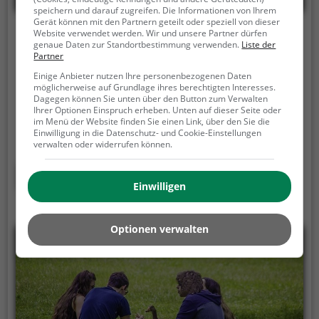
speichern und darauf zugreifen. Die Informationen von Ihrem
Gerät können mit den Partnern geteilt oder speziell von dieser
Website verwendet werden. Wir und unsere Partner dürfen
Picknickplatz Rastatt Siedlung
genaue Daten zur Standortbestimmung verwenden.
Liste der
Partner
Siedlerweg, 76437 Rastatt
Einige Anbieter nutzen Ihre personenbezogenen Daten
Der Picknickplatz Rastatt Siedlung ist ein
möglicherweise auf Grundlage ihres berechtigten Interesses.
Dagegen können Sie unten über den Button zum Verwalten
Picknickplatz in Rastatt.
Bei schönem Wetter bietet
Ihrer Optionen Einspruch erheben. Unten auf dieser Seite oder
der Picknickplatz Rastatt Siedlung viele
im Menü der Website finden Sie einen Link, über den Sie die
Einwilligung in die Datenschutz- und Cookie-Einstellungen
Möglichkeiten für ein gemütliches Picknick im Freien.
verwalten oder widerrufen können.
Egal ob als Ziel für einen Tagesausflug oder als kurze
Pause zwischendurch, der Picknickplatz Rastatt
Mehr erfahren
Siedlung ist der perfekte Ort, um die Akkus wieder
Einwilligen
aufzutanken und ein leckeres Essen unter freiem
Himmel zu genießen.
Optionen verwalten