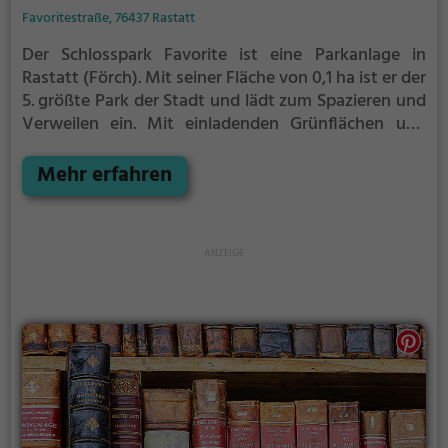
Favoritestraße, 76437 Rastatt
Der Schlosspark Favorite ist eine Parkanlage in
Rastatt (Förch).
Mit seiner Fläche von 0,1 ha ist er der
5. größte Park der Stadt und lädt zum Spazieren und
Verweilen ein.
Mit einladenden Grünflächen und
Sitzgelegenheiten bietet der Schlosspark Favorite
zahlreiche Möglichkeiten zur Entspannung.
Mehr erfahren