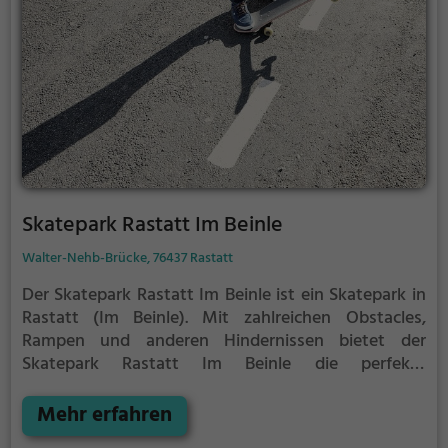
Skatepark Rastatt Im Beinle
Walter-Nehb-Brücke, 76437 Rastatt
Der Skatepark Rastatt Im Beinle ist ein Skatepark in
Rastatt (Im Beinle).
Mit zahlreichen Obstacles,
Rampen und anderen Hindernissen bietet der
Skatepark Rastatt Im Beinle die perfekte
Gelegenheit, um dein Können unter Beweis zu
stellen.
Mehr erfahren