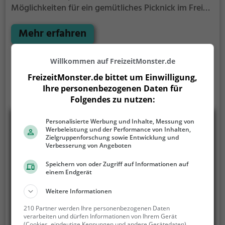
Möglichkeiten für ein gemütliches Picknick im Freien.
Egal ob als Ziel für einen Tagesausflug oder als kurze
Pause zwischendurch, der Picknickplatz Rastatt
Mehr erfahren
Ottersdorf ist der perfekte Ort, um die Akkus wieder
aufzutanken und ein leckeres Essen unter freiem
Willkommen auf FreizeitMonster.de
Himmel zu genießen.
FreizeitMonster.de bittet um Einwilligung,
Ihre personenbezogenen Daten für
Folgendes zu nutzen:
Personalisierte Werbung und Inhalte, Messung von
Werbeleistung und der Performance von Inhalten,
Zielgruppenforschung sowie Entwicklung und
Verbesserung von Angeboten
Speichern von oder Zugriff auf Informationen auf
einem Endgerät
Weitere Informationen
210 Partner werden Ihre personenbezogenen Daten
verarbeiten und dürfen Informationen von Ihrem Gerät
(Cookies, eindeutige Kennungen und andere Gerätedaten)