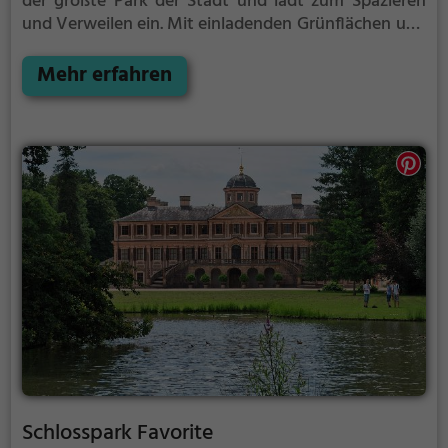
der größte Park der Stadt und lädt zum Spazieren
und Verweilen ein.
Mit einladenden Grünflächen und
Sitzgelegenheiten bietet der Schlosspark Favorite
zahlreiche Möglichkeiten zur Entspannung.
Mehr erfahren
Schlosspark Favorite