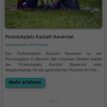
Picknickplatz Rastatt Rauental
Sternfeldstraße, 76437 Rastatt
Der Picknickplatz Rastatt Rauental ist ein
Picknickplatz in Rastatt.
Bei schönem Wetter bietet
der Picknickplatz Rastatt Rauental viele
Möglichkeiten für ein gemütliches Picknick im Freien.
Egal ob als Ziel für einen Tagesausflug oder als kurze
Pause zwischendurch, der Picknickplatz Rastatt
Mehr erfahren
Rauental ist der perfekte Ort, um die Akkus wieder
aufzutanken und ein leckeres Essen unter freiem
Himmel zu genießen.