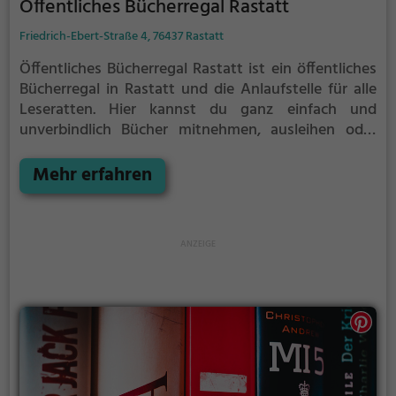
Öffentliches Bücherregal Rastatt
Friedrich-Ebert-Straße 4, 76437 Rastatt
Öffentliches Bücherregal Rastatt ist ein öffentliches
Bücherregal in Rastatt und die Anlaufstelle für alle
Leseratten.
Hier kannst du ganz einfach und
unverbindlich Bücher mitnehmen, ausleihen oder
deine eigenen alten Bücher abgeben.
Öffentliche
Bücherregale leben - es gibt kein festes Sortiment,
Mehr erfahren
der Bestand wechselt täglich.