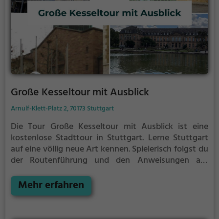
Große Kesseltour mit Ausblick
Arnulf-Klett-Platz 2, 70173 Stuttgart
Die Tour Große Kesseltour mit Ausblick ist eine
kostenlose Stadttour in Stuttgart. Lerne Stuttgart
auf eine völlig neue Art kennen.
Spielerisch folgst du
der Routenführung und den Anweisungen auf
deinem Smartphone und lernst viele spannende
Ecken von Stuttgart kennen.
Mehr erfahren