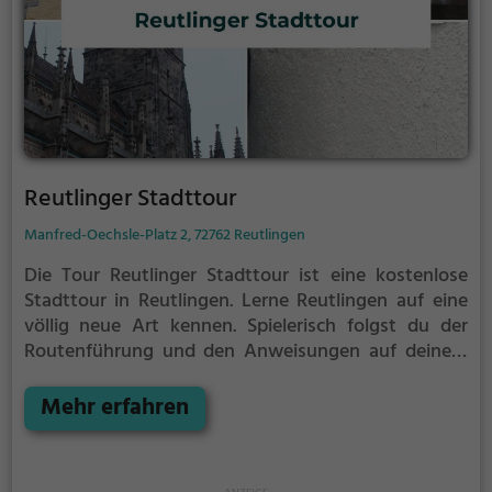
Reutlinger Stadttour
Manfred-Oechsle-Platz 2, 72762 Reutlingen
Die Tour Reutlinger Stadttour ist eine kostenlose
Stadttour in Reutlingen. Lerne Reutlingen auf eine
völlig neue Art kennen.
Spielerisch folgst du der
Routenführung und den Anweisungen auf deinem
Smartphone und lernst viele spannende Ecken von
Reutlingen kennen.
Mehr erfahren