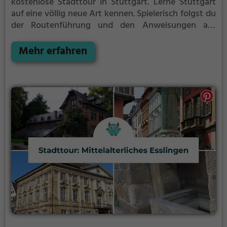
kostenlose Stadttour in Stuttgart. Lerne Stuttgart
auf eine völlig neue Art kennen.
Spielerisch folgst du
der Routenführung und den Anweisungen auf
deinem Smartphone und lernst viele spannende
Ecken von Stuttgart kennen.
Mehr erfahren