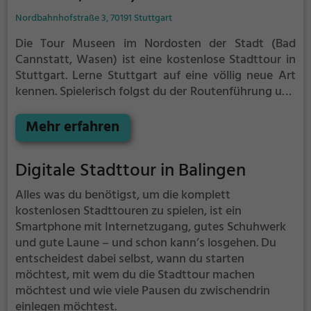
Nordbahnhofstraße 3, 70191 Stuttgart
Die Tour Museen im Nordosten der Stadt (Bad
Cannstatt, Wasen) ist eine kostenlose Stadttour in
Stuttgart. Lerne Stuttgart auf eine völlig neue Art
kennen.
Spielerisch folgst du der Routenführung und
den Anweisungen auf deinem Smartphone und
lernst viele spannende Ecken von Stuttgart kennen.
Mehr erfahren
Digitale Stadttour in Balingen
Alles was du benötigst, um die komplett
kostenlosen Stadttouren zu spielen, ist ein
Smartphone mit Internetzugang, gutes Schuhwerk
und gute Laune – und schon kann’s losgehen. Du
entscheidest dabei selbst, wann du starten
möchtest, mit wem du die Stadttour machen
möchtest und wie viele Pausen du zwischendrin
einlegen möchtest.