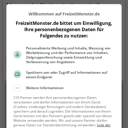
Museen der Stuttgarter Innenstadt
Willkommen auf FreizeitMonster.de
Willy-Brandt-Straße 25, 70173 Stuttgart
FreizeitMonster.de bittet um Einwilligung,
Die Tour Museen der Stuttgarter Innenstadt ist eine
Ihre personenbezogenen Daten für
kostenlose Stadttour in Stuttgart. Lerne Stuttgart
Folgendes zu nutzen:
auf eine völlig neue Art kennen.
Spielerisch folgst du
der Routenführung und den Anweisungen auf
Personalisierte Werbung und Inhalte, Messung von
deinem Smartphone und lernst viele spannende
Werbeleistung und der Performance von Inhalten,
Ecken von Stuttgart kennen.
Zielgruppenforschung sowie Entwicklung und
Mehr erfahren
Verbesserung von Angeboten
Speichern von oder Zugriff auf Informationen auf
einem Endgerät
Weitere Informationen
210 Partner werden Ihre personenbezogenen Daten
verarbeiten und dürfen Informationen von Ihrem Gerät
(Cookies, eindeutige Kennungen und andere Gerätedaten)
speichern und darauf zugreifen. Die Informationen von Ihrem
Gerät können mit den Partnern geteilt oder speziell von dieser
Website verwendet werden. Wir und unsere Partner dürfen
genaue Daten zur Standortbestimmung verwenden.
Liste der