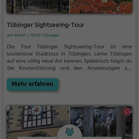
Tübinger Sightseeing-Tour
Am Markt 1, 72070 Tübingen
Die Tour Tübinger Sightseeing-Tour ist eine
kostenlose Stadttour in Tübingen. Lerne Tübingen
auf eine völlig neue Art kennen.
Spielerisch folgst du
der Routenführung und den Anweisungen auf
deinem Smartphone und lernst viele spannende
Ecken von Tübingen kennen.
Mehr erfahren