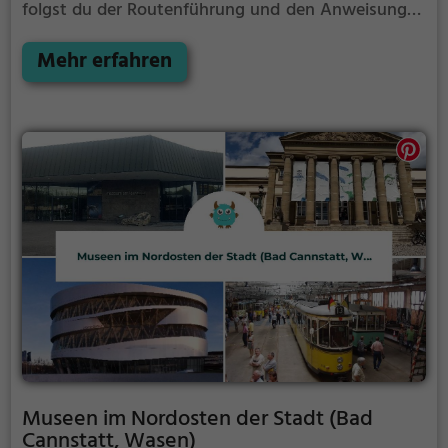
folgst du der Routenführung und den Anweisungen
auf deinem Smartphone und lernst viele spannende
Ecken von Stuttgart kennen.
Mehr erfahren
Museen im Nordosten der Stadt (Bad
Cannstatt, Wasen)