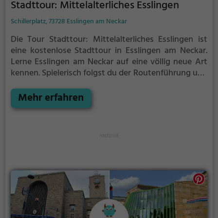
Stadttour: Mittelalterliches Esslingen
Schillerplatz, 73728 Esslingen am Neckar
Die Tour Stadttour: Mittelalterliches Esslingen ist
eine kostenlose Stadttour in Esslingen am Neckar.
Lerne Esslingen am Neckar auf eine völlig neue Art
kennen.
Spielerisch folgst du der Routenführung und
den Anweisungen auf deinem Smartphone und
lernst viele spannende Ecken von Esslingen am
Mehr erfahren
Neckar kennen.