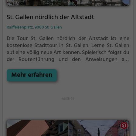
St. Gallen nördlich der Altstadt
Raiffeisenplatz, 9000 St. Gallen
Die Tour St. Gallen nördlich der Altstadt ist eine
kostenlose Stadttour in St. Gallen. Lerne St. Gallen
auf eine völlig neue Art kennen.
Spielerisch folgst du
der Routenführung und den Anweisungen auf
deinem Smartphone und lernst viele spannende
Ecken von St. Gallen kennen.
Mehr erfahren