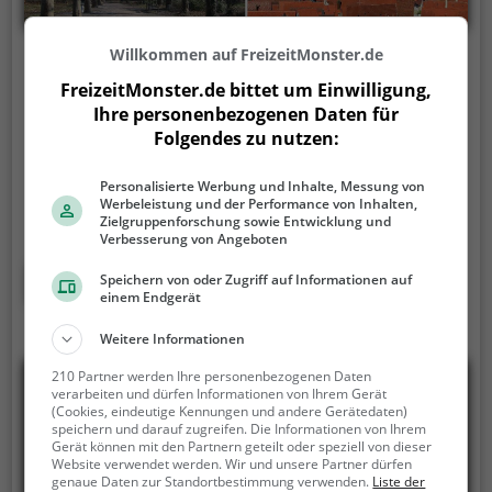
Willkommen auf FreizeitMonster.de
Tübinger Sightseeing-Tour
FreizeitMonster.de bittet um Einwilligung,
Am Markt 1, 72070 Tübingen
Ihre personenbezogenen Daten für
Folgendes zu nutzen:
Die Tour Tübinger Sightseeing-Tour ist eine
kostenlose Stadttour in Tübingen. Lerne Tübingen
Personalisierte Werbung und Inhalte, Messung von
auf eine völlig neue Art kennen.
Spielerisch folgst du
Werbeleistung und der Performance von Inhalten,
der Routenführung und den Anweisungen auf
Zielgruppenforschung sowie Entwicklung und
Verbesserung von Angeboten
deinem Smartphone und lernst viele spannende
Ecken von Tübingen kennen.
Mehr erfahren
Speichern von oder Zugriff auf Informationen auf
einem Endgerät
Weitere Informationen
210 Partner werden Ihre personenbezogenen Daten
verarbeiten und dürfen Informationen von Ihrem Gerät
(Cookies, eindeutige Kennungen und andere Gerätedaten)
speichern und darauf zugreifen. Die Informationen von Ihrem
Gerät können mit den Partnern geteilt oder speziell von dieser
Website verwendet werden. Wir und unsere Partner dürfen
genaue Daten zur Standortbestimmung verwenden.
Liste der