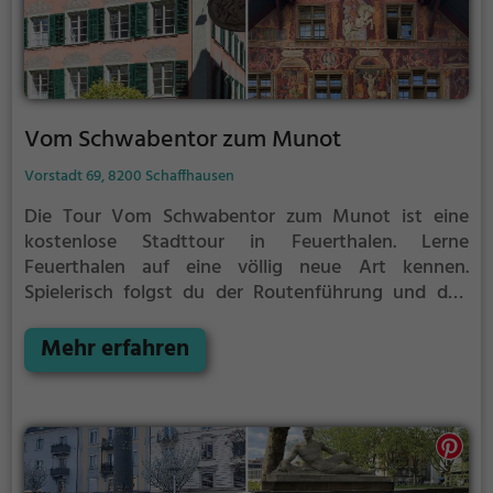
Vom Schwabentor zum Munot
Vorstadt 69, 8200 Schaffhausen
Die Tour Vom Schwabentor zum Munot ist eine
kostenlose Stadttour in Feuerthalen. Lerne
Feuerthalen auf eine völlig neue Art kennen.
Spielerisch folgst du der Routenführung und den
Anweisungen auf deinem Smartphone und lernst
viele spannende Ecken von Feuerthalen kennen.
Mehr erfahren