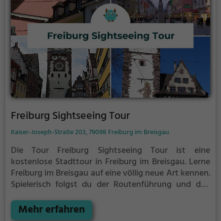
Freiburg Sightseeing Tour
Kaiser-Joseph-Straße 203, 79098 Freiburg im Breisgau
Die Tour Freiburg Sightseeing Tour ist eine
kostenlose Stadttour in Freiburg im Breisgau. Lerne
Freiburg im Breisgau auf eine völlig neue Art kennen.
Spielerisch folgst du der Routenführung und den
Anweisungen auf deinem Smartphone und lernst
viele spannende Ecken von Freiburg im Breisgau
Mehr erfahren
kennen.