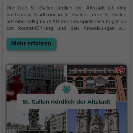
Die Tour St. Gallen südlich der Altstadt ist eine
kostenlose Stadttour in St. Gallen. Lerne St. Gallen
auf eine völlig neue Art kennen.
Spielerisch folgst du
der Routenführung und den Anweisungen auf
deinem Smartphone und lernst viele spannende
Ecken von St. Gallen kennen.
Mehr erfahren