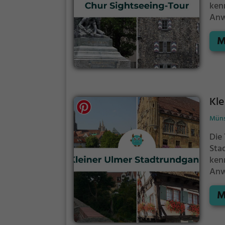
ken
Anw
spa
M
Kle
Müns
Die
Sta
ken
Anw
spa
M