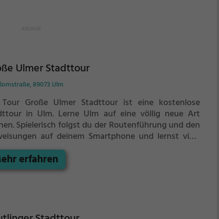
ße Ulmer Stadttour
blomstraße, 89073 Ulm
 Tour Große Ulmer Stadttour ist eine kostenlose
dttour in Ulm. Lerne Ulm auf eine völlig neue Art
nen.
Spielerisch folgst du der Routenführung und den
eisungen auf deinem Smartphone und lernst viele
nnende Ecken von Ulm kennen.
ehr erfahren
tlinger Stadttour