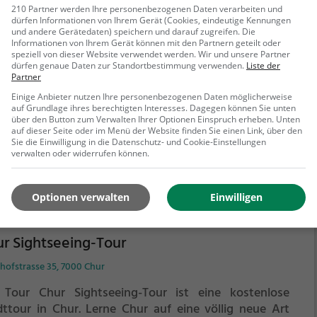
210 Partner werden Ihre personenbezogenen Daten verarbeiten und
 Tour Züricher Brunnen-Tour ist eine kostenlose
dürfen Informationen von Ihrem Gerät (Cookies, eindeutige Kennungen
und andere Gerätedaten) speichern und darauf zugreifen. Die
ttour in Zürich. Lerne Zürich auf eine völlig neue Art
Informationen von Ihrem Gerät können mit den Partnern geteilt oder
nen.
Spielerisch folgst du der Routenführung und den
speziell von dieser Website verwendet werden. Wir und unsere Partner
dürfen genaue Daten zur Standortbestimmung verwenden.
Liste der
eisungen auf deinem Smartphone und lernst viele
Partner
nnende Ecken von Zürich kennen.
Einige Anbieter nutzen Ihre personenbezogenen Daten möglicherweise
ehr erfahren
auf Grundlage ihres berechtigten Interesses. Dagegen können Sie unten
über den Button zum Verwalten Ihrer Optionen Einspruch erheben. Unten
auf dieser Seite oder im Menü der Website finden Sie einen Link, über den
Sie die Einwilligung in die Datenschutz- und Cookie-Einstellungen
verwalten oder widerrufen können.
Optionen verwalten
Einwilligen
r Sightseeing-Tour
hofstrasse 35, 7000 Chur
 Tour Chur Sightseeing-Tour ist eine kostenlose
dttour in Chur. Lerne Chur auf eine völlig neue Art