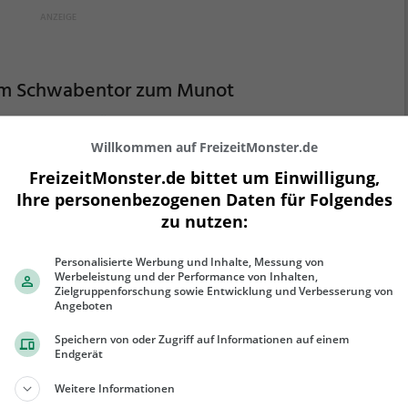
m Schwabentor zum Munot
tadt 69, 8200 Schaffhausen
Willkommen auf FreizeitMonster.de
 Tour Vom Schwabentor zum Munot ist eine
tenlose Stadttour in Feuerthalen. Lerne Feuerthalen
FreizeitMonster.de bittet um Einwilligung,
eine völlig neue Art kennen.
Spielerisch folgst du der
Ihre personenbezogenen Daten für Folgendes
tenführung und den Anweisungen auf deinem
zu nutzen:
rtphone und lernst viele spannende Ecken von
ehr erfahren
erthalen kennen.
Personalisierte Werbung und Inhalte, Messung von
Werbeleistung und der Performance von Inhalten,
Zielgruppenforschung sowie Entwicklung und Verbesserung von
Angeboten
Speichern von oder Zugriff auf Informationen auf einem
Endgerät
icher Brunnen-Tour
Weitere Informationen
rad-Lienert-Strasse, 8003 Zürich