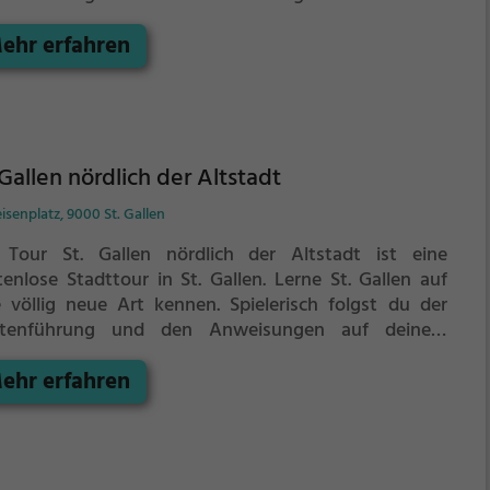
rtphone und lernst viele spannende Ecken von St.
ehr erfahren
len kennen.
 Gallen nördlich der Altstadt
eisenplatz, 9000 St. Gallen
 Tour St. Gallen nördlich der Altstadt ist eine
tenlose Stadttour in St. Gallen. Lerne St. Gallen auf
e völlig neue Art kennen.
Spielerisch folgst du der
tenführung und den Anweisungen auf deinem
rtphone und lernst viele spannende Ecken von St.
ehr erfahren
len kennen.