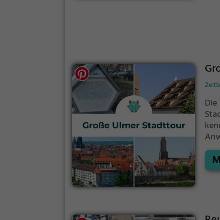
Gro
Zeit
Die
Sta
ken
Anw
spa
M
Reu