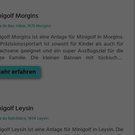
igolf Morgins
e de Bas-Vièze, 1875 Morgins
golf Morgins ist eine Anlage für Minigolf in Morgins.
Präzisionssportart ist sowohl für Kinder als auch für
achsene geeignet und ein super Ausflugsziel für die
ze Familie.
Die kleinen Bahnen mit tückischen
indernissen laden zu einem
ehr erfahren
chicklichkeitswettbewerb ein - wer schafft es mit den
igsten Schlägen alle Bahnen zu bezwingen?
igolf Leysin
 du Belvédère, 1854 Leysin
golf Leysin ist eine Anlage für Minigolf in Leysin.
Die