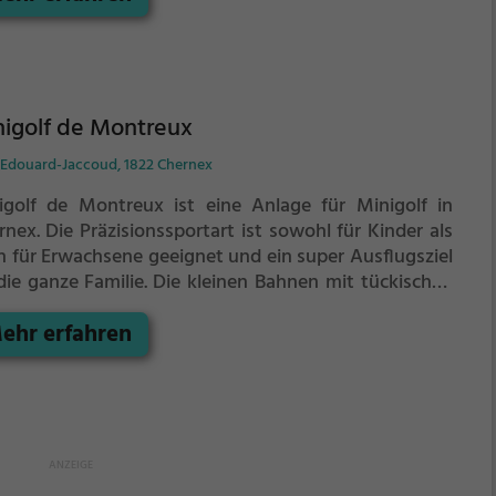
igsten Schlägen alle Bahnen zu bezwingen?
igolf de Montreux
 Edouard-Jaccoud, 1822 Chernex
igolf de Montreux ist eine Anlage für Minigolf in
rnex.
Die Präzisionssportart ist sowohl für Kinder als
h für Erwachsene geeignet und ein super Ausflugsziel
die ganze Familie.
Die kleinen Bahnen mit tückischen
indernissen laden zu einem
ehr erfahren
chicklichkeitswettbewerb ein - wer schafft es mit den
igsten Schlägen alle Bahnen zu bezwingen?