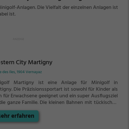
nigolf-Anlagen. Die Vielfalt der einzelnen Anlagen ist
bei ist.
tern City Martigny
 des Iles, 1904 Vernayaz
igolf Martigny ist eine Anlage für Minigolf in
tigny.
Die Präzisionssportart ist sowohl für Kinder als
h für Erwachsene geeignet und ein super Ausflugsziel
die ganze Familie.
Die kleinen Bahnen mit tückischen
indernissen laden zu einem
ehr erfahren
chicklichkeitswettbewerb ein - wer schafft es mit den
igsten Schlägen alle Bahnen zu bezwingen?