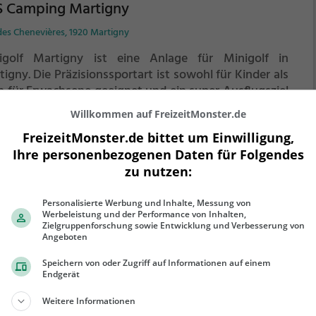
S Camping Martigny
des Chenevières, 1920 Martigny
igolf Martigny ist eine Anlage für Minigolf in
tigny.
Die Präzisionssportart ist sowohl für Kinder als
h für Erwachsene geeignet und ein super Ausflugsziel
die ganze Familie.
Die kleinen Bahnen mit tückischen
Willkommen auf FreizeitMonster.de
indernissen laden zu einem
FreizeitMonster.de bittet um Einwilligung,
ehr erfahren
chicklichkeitswettbewerb ein - wer schafft es mit den
Ihre personenbezogenen Daten für Folgendes
igsten Schlägen alle Bahnen zu bezwingen?
zu nutzen:
Personalisierte Werbung und Inhalte, Messung von
Werbeleistung und der Performance von Inhalten,
igolf Gryon
Zielgruppenforschung sowie Entwicklung und Verbesserung von
Angeboten
e de Barboleuse 10, 1882 Gryon
Speichern von oder Zugriff auf Informationen auf einem
golf Gryon ist eine Anlage für Minigolf in Gryon.
Die
Endgerät
zisionssportart ist sowohl für Kinder als auch für
Weitere Informationen
achsene geeignet und ein super Ausflugsziel für die