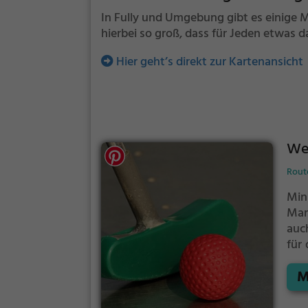
In Fully und Umgebung gibt es einige Mi
hierbei so groß, dass für Jeden etwas da
Hier geht’s direkt zur Kartenansicht
Wes
Route
Min
Mar
auc
für 
H
M
Ges
wen