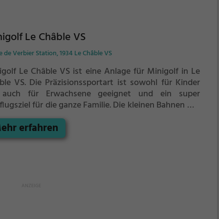
igolf Le Châble VS
 de Verbier Station, 1934 Le Châble VS
igolf Le Châble VS ist eine Anlage für Minigolf in Le
ble VS.
Die Präzisionssportart ist sowohl für Kinder
 auch für Erwachsene geeignet und ein super
lugsziel für die ganze Familie.
Die kleinen Bahnen mit
ckischen Hindernissen laden zu einem
ehr erfahren
chicklichkeitswettbewerb ein - wer schafft es mit den
igsten Schlägen alle Bahnen zu bezwingen?