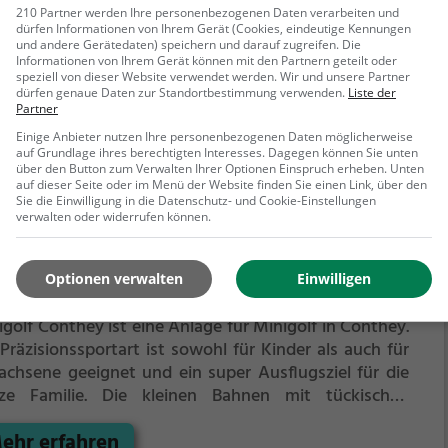
ze Familie.
Die kleinen Bahnen mit tückischen
210 Partner werden Ihre personenbezogenen Daten verarbeiten und
dürfen Informationen von Ihrem Gerät (Cookies, eindeutige Kennungen
indernissen laden zu einem
und andere Gerätedaten) speichern und darauf zugreifen. Die
ehr erfahren
chicklichkeitswettbewerb ein - wer schafft es mit den
Informationen von Ihrem Gerät können mit den Partnern geteilt oder
igsten Schlägen alle Bahnen zu bezwingen?
speziell von dieser Website verwendet werden. Wir und unsere Partner
dürfen genaue Daten zur Standortbestimmung verwenden.
Liste der
Partner
Einige Anbieter nutzen Ihre personenbezogenen Daten möglicherweise
auf Grundlage ihres berechtigten Interesses. Dagegen können Sie unten
über den Button zum Verwalten Ihrer Optionen Einspruch erheben. Unten
auf dieser Seite oder im Menü der Website finden Sie einen Link, über den
Sie die Einwilligung in die Datenschutz- und Cookie-Einstellungen
verwalten oder widerrufen können.
igolf Sitten
Optionen verwalten
Einwilligen
950 Sitten
golf Conthey ist eine Anlage für Minigolf in Conthey.
Präzisionssportart ist sowohl für Kinder als auch für
achsene geeignet und ein super Ausflugsziel für die
ze Familie.
Die kleinen Bahnen mit tückischen
indernissen laden zu einem
ehr erfahren
chicklichkeitswettbewerb ein - wer schafft es mit den