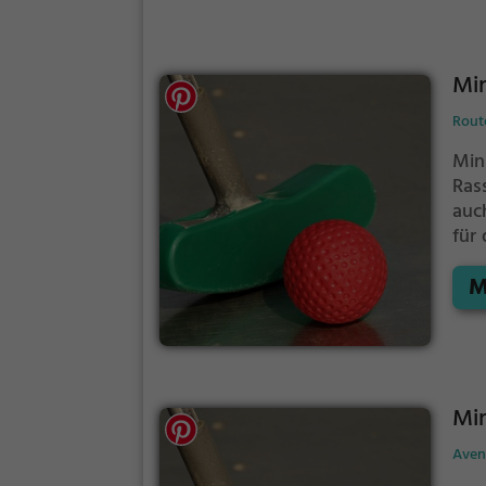
Min
Route
Min
Ras
auc
für 
H
M
Ges
wen
Min
Aven