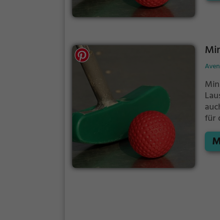
wen
Min
Aven
Min
Lau
auc
für 
H
M
Ges
wen