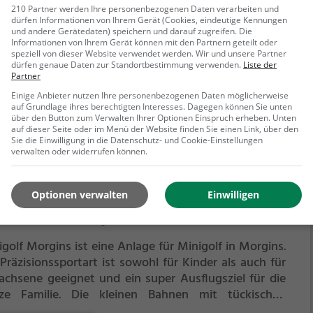
h für Erwachsene geeignet und ein super Ausflugsziel
210 Partner werden Ihre personenbezogenen Daten verarbeiten und
dürfen Informationen von Ihrem Gerät (Cookies, eindeutige Kennungen
die ganze Familie.
Die kleinen Bahnen mit tückischen
und andere Gerätedaten) speichern und darauf zugreifen. Die
indernissen laden zu einem
Informationen von Ihrem Gerät können mit den Partnern geteilt oder
speziell von dieser Website verwendet werden. Wir und unsere Partner
ehr erfahren
chicklichkeitswettbewerb ein - wer schafft es mit den
dürfen genaue Daten zur Standortbestimmung verwenden.
Liste der
igsten Schlägen alle Bahnen zu bezwingen?
Partner
Einige Anbieter nutzen Ihre personenbezogenen Daten möglicherweise
auf Grundlage ihres berechtigten Interesses. Dagegen können Sie unten
über den Button zum Verwalten Ihrer Optionen Einspruch erheben. Unten
auf dieser Seite oder im Menü der Website finden Sie einen Link, über den
Sie die Einwilligung in die Datenschutz- und Cookie-Einstellungen
verwalten oder widerrufen können.
igolf Morgins
Optionen verwalten
Einwilligen
e de Bas-Vièze, 1875 Morgins
golf Morgins ist eine Anlage für Minigolf in Morgins.
Präzisionssportart ist sowohl für Kinder als auch für
achsene geeignet und ein super Ausflugsziel für die
ze Familie.
Die kleinen Bahnen mit tückischen
indernissen laden zu einem