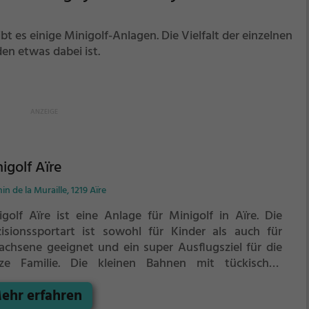
es einige Minigolf-Anlagen. Die Vielfalt der einzelnen
den etwas dabei ist.
igolf Aïre
n de la Muraille, 1219 Aïre
igolf Aïre ist eine Anlage für Minigolf in Aïre.
Die
zisionssportart ist sowohl für Kinder als auch für
achsene geeignet und ein super Ausflugsziel für die
ze Familie.
Die kleinen Bahnen mit tückischen
indernissen laden zu einem
ehr erfahren
chicklichkeitswettbewerb ein - wer schafft es mit den