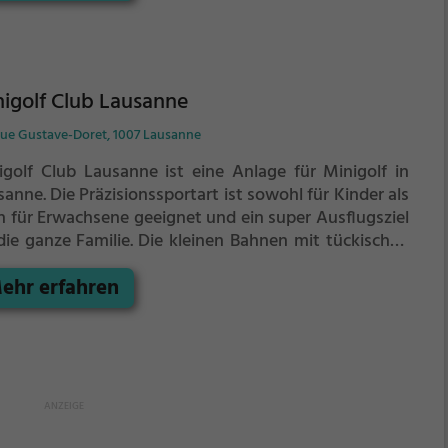
igsten Schlägen alle Bahnen zu bezwingen?
igolf Club Lausanne
ue Gustave-Doret, 1007 Lausanne
igolf Club Lausanne ist eine Anlage für Minigolf in
sanne.
Die Präzisionssportart ist sowohl für Kinder als
h für Erwachsene geeignet und ein super Ausflugsziel
die ganze Familie.
Die kleinen Bahnen mit tückischen
indernissen laden zu einem
ehr erfahren
chicklichkeitswettbewerb ein - wer schafft es mit den
igsten Schlägen alle Bahnen zu bezwingen?