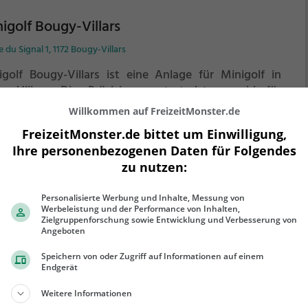
igolf Bougy-Villars
 du Signal 1, 1172 Bougy-Villars
igolf Bougy-Villars ist eine Anlage für Minigolf in
y-Villars.
Die Präzisionssportart ist sowohl für
der als auch für Erwachsene geeignet und ein super
Willkommen auf FreizeitMonster.de
lugsziel für die ganze Familie.
Die kleinen Bahnen mit
FreizeitMonster.de bittet um Einwilligung,
ckischen Hindernissen laden zu einem
Ihre personenbezogenen Daten für Folgendes
ehr erfahren
chicklichkeitswettbewerb ein - wer schafft es mit den
zu nutzen:
igsten Schlägen alle Bahnen zu bezwingen?
Personalisierte Werbung und Inhalte, Messung von
Werbeleistung und der Performance von Inhalten,
Zielgruppenforschung sowie Entwicklung und Verbesserung von
Angeboten
igolf de Montreux
Speichern von oder Zugriff auf Informationen auf einem
 Edouard-Jaccoud, 1822 Chernex
Endgerät
igolf de Montreux ist eine Anlage für Minigolf in
Weitere Informationen
rnex.
Die Präzisionssportart ist sowohl für Kinder als