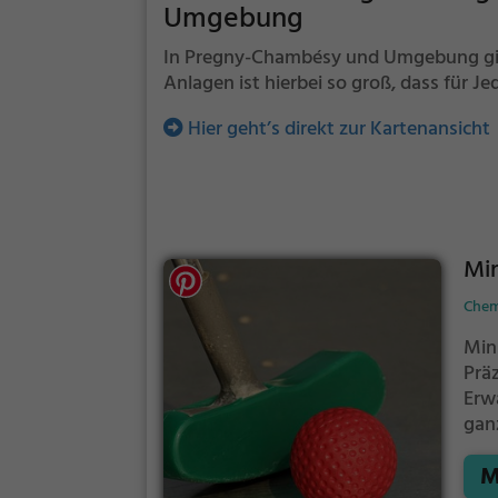
Umgebung
In Pregny-Chambésy und Umgebung gibt 
Anlagen ist hierbei so groß, dass für Je
Hier geht’s direkt zur Kartenansicht
Min
Chemi
Min
Prä
Erw
gan
H
M
Ges