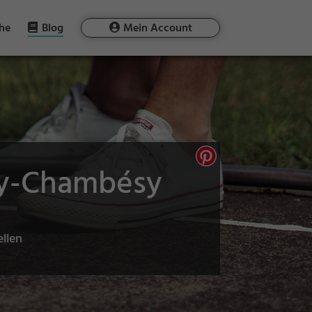
he
Blog
Mein Account
ny-Chambésy
ellen