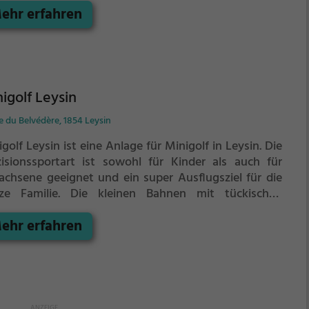
ehr erfahren
chicklichkeitswettbewerb ein - wer schafft es mit den
igsten Schlägen alle Bahnen zu bezwingen?
igolf Leysin
 du Belvédère, 1854 Leysin
golf Leysin ist eine Anlage für Minigolf in Leysin.
Die
zisionssportart ist sowohl für Kinder als auch für
achsene geeignet und ein super Ausflugsziel für die
ze Familie.
Die kleinen Bahnen mit tückischen
indernissen laden zu einem
ehr erfahren
chicklichkeitswettbewerb ein - wer schafft es mit den
igsten Schlägen alle Bahnen zu bezwingen?