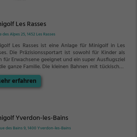
igolf Les Rasses
 des Alpes 25, 1452 Les Rasses
igolf Les Rasses ist eine Anlage für Minigolf in Les
ses.
Die Präzisionssportart ist sowohl für Kinder als
h für Erwachsene geeignet und ein super Ausflugsziel
die ganze Familie.
Die kleinen Bahnen mit tückischen
indernissen laden zu einem
ehr erfahren
chicklichkeitswettbewerb ein - wer schafft es mit den
igsten Schlägen alle Bahnen zu bezwingen?
igolf Yverdon-les-Bains
ue des Bains 9, 1400 Yverdon-les-Bains