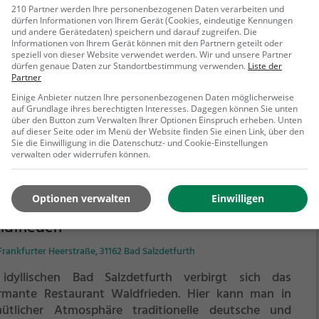
opolis
210 Partner werden Ihre personenbezogenen Daten verarbeiten und
dürfen Informationen von Ihrem Gerät (Cookies, eindeutige Kennungen
traße 113, 31162 Bad Salzdetfurth
und andere Gerätedaten) speichern und darauf zugreifen. Die
Informationen von Ihrem Gerät können mit den Partnern geteilt oder
speziell von dieser Website verwendet werden. Wir und unsere Partner
Restaurant Akropolis in Bad Salzdetfurth kann man in
dürfen genaue Daten zur Standortbestimmung verwenden.
Liste der
 Welt der griechischen Küche eintauchen. Hier findet
Partner
 eine vielfältige Auswahl an Speisen, darunter
Einige Anbieter nutzen Ihre personenbezogenen Daten möglicherweise
tliches Gyros und gesunde Gerichte. Das Ambiente
auf Grundlage ihres berechtigten Interesses. Dagegen können Sie unten
über den Button zum Verwalten Ihrer Optionen Einspruch erheben. Unten
t zum Verweilen ein und die freundlichen Mitarbeiter
auf dieser Seite oder im Menü der Website finden Sie einen Link, über den
ehr erfahren
gen für einen angenehmen Aufenthalt. Ob für einen
Sie die Einwilligung in die Datenschutz- und Cookie-Einstellungen
spannten Abend zu zweit oder für einen geselligen
verwalten oder widerrufen können.
nd mit Freunden - im Akropolis ist für jeden etwas
ei. Tauche ein in die Atmosphäre, spüre das Flair
Optionen verwalten
Einwilligen
echenlands und genieße die kulinarischen
tlichkeiten. Willkommen im Akropolis!
ldfrieden
Frankfurter Heerstraße, 31162 Bad Salzdetfurth
idyllischen Bad Salzdetfurth verbirgt sich das
rmante Restaurant Waldfrieden. Hier kann man in
ütlicher Atmosphäre traditionelle deutsche und