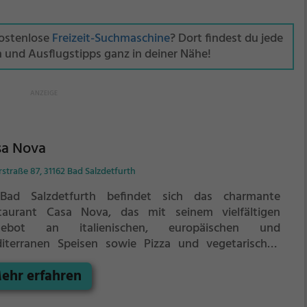
kostenlose
Freizeit-Suchmaschine
? Dort findest du jede
n und Ausflugstipps ganz in deiner Nähe!
sa Nova
straße 87, 31162 Bad Salzdetfurth
Bad Salzdetfurth befindet sich das charmante
taurant Casa Nova, das mit seinem vielfältigen
gebot an italienischen, europäischen und
iterranen Speisen sowie Pizza und vegetarischen
ichten überzeugt. Hier kann man in gemütlicher
ehr erfahren
osphäre köstliche Speisen genießen und aus einer
iten Auswahl an Getränken wählen. Das Casa Nova