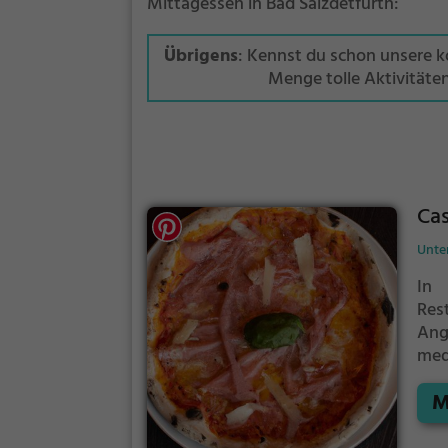
Mittagessen in Bad Salzdetfurth:
Übrigens
: Kennst du schon unsere 
Menge tolle Aktivitäte
Ca
Unter
In 
Res
An
med
Ger
M
Atm
bre