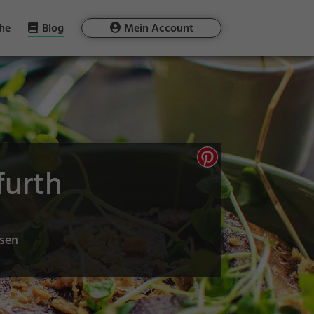
he
Blog
Mein Account
furth
ssen