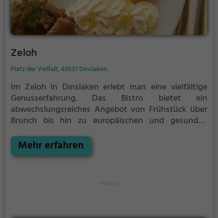
Zeloh
Platz der Vielfalt, 46537 Dinslaken
Im Zeloh in Dinslaken erlebt man eine vielfältige
Genusserfahrung. Das Bistro bietet ein
abwechslungsreiches Angebot von Frühstück über
Brunch bis hin zu europäischen und gesunden
Gerichten. Ob vegane, vegetarische, halal oder
Biogerichte, hier kommt jeder Geschmack auf seine
Mehr erfahren
Kosten. Die Crêperie verwöhnt mit süßen und
herzhaften Leckereien und auch Kaffee und Kuchen
dürfen natürlich nicht fehlen. Die gemütliche
Atmosphäre lädt zum Verweilen ein und bei einem
leckeren Cocktail lässt es sich bestens entspannen.
Tauche ein in die Welt des Genusses und entdecke