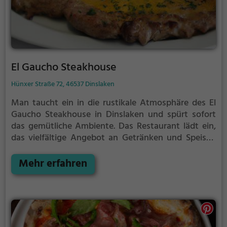
El Gaucho Steakhouse
Hünxer Straße 72, 46537 Dinslaken
Man taucht ein in die rustikale Atmosphäre des El
Gaucho Steakhouse in Dinslaken und spürt sofort
das gemütliche Ambiente. Das Restaurant lädt ein,
das vielfältige Angebot an Getränken und Speisen
zu probieren. Hier findet man saftige Steaks vom
Grill, frische Salate und auch eine Auswahl an
Mehr erfahren
gesunden Gerichten. Die rustikale Einrichtung mit
Stein-Rundbögen verleiht dem Lokal einen
besonderen Charme. Ob alleine, zu zweit oder mit
der ganzen Familie, hier kommt jeder auf seine
Kosten. Lass dich von den aromatischen Duftnoten