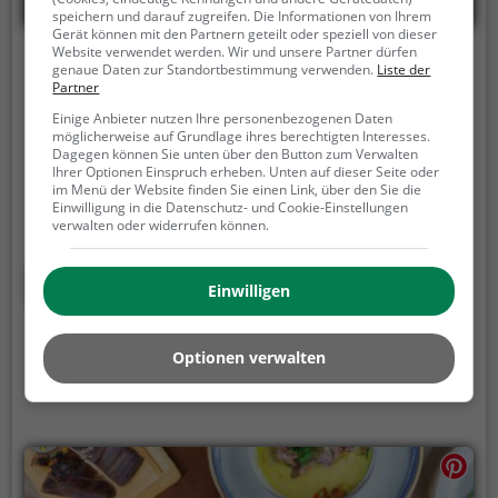
speichern und darauf zugreifen. Die Informationen von Ihrem
Gerät können mit den Partnern geteilt oder speziell von dieser
Website verwendet werden. Wir und unsere Partner dürfen
Mammas Simple Food
genaue Daten zur Standortbestimmung verwenden.
Liste der
Partner
Otto-Lilienthal-Straße 42, 46539 Dinslaken
Einige Anbieter nutzen Ihre personenbezogenen Daten
möglicherweise auf Grundlage ihres berechtigten Interesses.
In Dinslaken findet man das gemütliche Restaurant
Dagegen können Sie unten über den Button zum Verwalten
Mammas Simple Food, das mit seinem vielfältigen
Ihrer Optionen Einspruch erheben. Unten auf dieser Seite oder
im Menü der Website finden Sie einen Link, über den Sie die
Angebot an italienischen, europäischen und
Einwilligung in die Datenschutz- und Cookie-Einstellungen
mediterranen Gerichten begeistert. Hier kann man in
verwalten oder widerrufen können.
entspannter Atmosphäre leckere Pizza, Nudeln und
gesunde vegetarische Gerichte genießen. Die
Mehr erfahren
Einwilligen
Speisekarte bietet für jeden Geschmack etwas und
lädt dazu ein, die Vielfalt der mediterranen Küche zu
entdecken. Das Ambiente ist einladend und lädt zum
Optionen verwalten
Verweilen ein. Hier fühlt man sich wie in einem
kleinen Stück Italien und kann den Alltag für eine
Weile vergessen. Ein Besuch bei Mammas Simple
Food verspricht kulinarischen Genuss in entspannter
Atmosphäre.