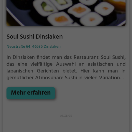
Soul Sushi Dinslaken
Neustraße 64, 46535 Dinslaken
In Dinslaken findet man das Restaurant Soul Sushi,
das eine vielfältige Auswahl an asiatischen und
japanischen Gerichten bietet. Hier kann man in
gemütlicher Atmosphäre Sushi in vielen Variationen
genießen. Aber auch Vegetarier und Veganer
kommen hier auf ihre Kosten, denn das Angebot an
Mehr erfahren
gesunden und fleischlosen Gerichten ist groß. Die
Speisen sind nicht nur köstlich, sondern auch
optisch ansprechend und liebevoll angerichtet. Die
Getränkekarte lässt zudem keine Wünsche offen.
Wer also Lust auf eine kulinarische Reise nach