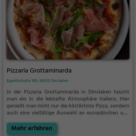
verführen und erlebe einen genussvollen Abend im
El Gaucho Steakhouse.
Pizzaria Grottaminarda
Eppinkstraße 165, 46535 Dinslaken
In der Pizzaria Grottaminarda in Dinslaken taucht
man ein in die lebhafte Atmosphäre Italiens. Hier
genießt man nicht nur die köstlichste Pizza, sondern
auch eine vielfältige Auswahl an europäischen und
mediterranen Speisen. Ob man sich für traditionelle
italienische Gerichte oder vegetarische
Mehr erfahren
Köstlichkeiten entscheidet, hier wird jeder