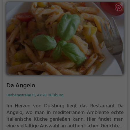
Ambiente und probiere die frisch zubereiteten
Köstlichkeiten. Zorbas ist der perfekte Ort, um in
gemütlicher Runde den Alltag zu vergessen und die
griechische Gastfreundschaft zu erleben. Egal ob für
ein entspanntes Abendessen zu zweit oder einen
geselligen Abend mit Freunden, hier kommt jeder
auf seine kulinarischen Kosten. Das Team von
Zorbas freut sich darauf, seine Gäste kulinarisch zu
verwöhnen.
Da Angelo
Barbarastraße 15, 47178 Duisburg
Im Herzen von Duisburg liegt das Restaurant Da
Angelo, wo man in mediterranem Ambiente echte
italienische Küche genießen kann. Hier findet man
eine vielfältige Auswahl an authentischen Gerichten,