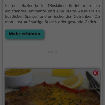
In der Hazienda in Dinslaken findet man ein
einladendes Ambiente und eine breite Auswahl an
köstlichen Speisen und erfrischenden Getränken. Ob
man Lust auf saftige Steaks oder gesunde Gerichte
hat, hier wird man sicher fündig. Das Steak House ist
bekannt für seine erstklassigen Fleischgerichte,
Mehr erfahren
während auch gesunde Alternativen angeboten
werden. Die Atmosphäre lädt dazu ein, sich zu
entspannen und die vielfältigen Aromen zu
genießen. Egal ob man sich für einen gemütlichen
Abend zu zweit oder ein geselliges Treffen mit
Freunden entscheidet, in der Hazienda wird man
stets verwöhnt.