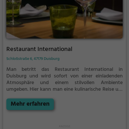
Restaurant International
Schloßstraße 6, 47179 Duisburg
Man betritt das Restaurant International in
Duisburg und wird sofort von einer einladenden
Atmosphäre und einem stilvollen Ambiente
umgeben. Hier kann man eine kulinarische Reise um
die Welt erleben, denn das Restaurant bietet eine
vielfältige Auswahl an internationalen Speisen und
Mehr erfahren
Getränken. Egal ob man sich für exotische Cocktails,
frisch gezapftes Bier oder aromatische Weine
entscheidet, hier ist für jeden Geschmack etwas