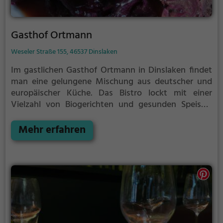
Gasthof Ortmann
Weseler Straße 155, 46537 Dinslaken
Im gastlichen Gasthof Ortmann in Dinslaken findet
man eine gelungene Mischung aus deutscher und
europäischer Küche. Das Bistro lockt mit einer
Vielzahl von Biogerichten und gesunden Speisen.
Dazu gibt es eine breite Auswahl an erfrischenden
Cocktails. Die gemütliche Atmosphäre lädt dazu ein,
Mehr erfahren
sich mit Freunden zu einem leckeren Abendessen zu
treffen oder bei einem Drink den Feierabend zu
genießen. Hier kann man sich verwöhnen lassen und
den Alltag hinter sich lassen. Tauche ein und lass
dich von der Vielfalt an Getränken und Speisen
überraschen!