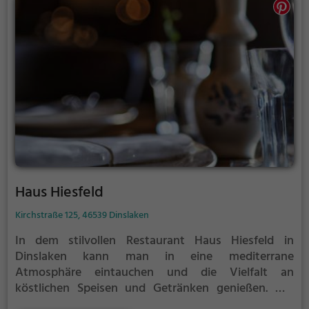
Essen und Trinken ein, sondern bringt auch das
authentische Flair der Region auf den Tisch. Tauche
ein und erlebe die kulinarische Vielfalt des Walsumer
Brauhauses Urfels!
Haus Hiesfeld
Kirchstraße 125, 46539 Dinslaken
In dem stilvollen Restaurant Haus Hiesfeld in
Dinslaken kann man in eine mediterrane
Atmosphäre eintauchen und die Vielfalt an
köstlichen Speisen und Getränken genießen. Mit
seinen cremefarbenen Sesseln und dem hellen