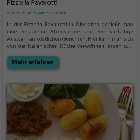
Pizzeria Pavarotti
Bergerstraße 26, 46539 Dinslaken
In der Pizzeria Pavarotti in Dinslaken genießt man
eine einladende Atmosphäre und eine vielfältige
Auswahl an köstlichen Gerichten. Hier kann man sich
von der italienischen Küche verwöhnen lassen und
zwischen Pizza, Pasta und mediterranen
Spezialitäten wählen. Auch für Vegetarier und
Mehr erfahren
Liebhaber europäischer und halal-konformer Speisen
bietet das Restaurant eine ansprechende Auswahl.
Dazu genießt man eine erlesene Getränkeauswahl
und taucht ein in einen Abend voller Genuss.