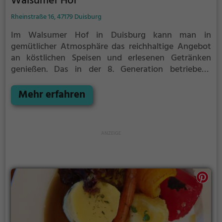
Walsumer Hof
Rheinstraße 16, 47179 Duisburg
Im Walsumer Hof in Duisburg kann man in
gemütlicher Atmosphäre das reichhaltige Angebot
an köstlichen Speisen und erlesenen Getränken
genießen. Das in der 8. Generation betriebene
Gasthaus beeindruckt mit einer Vielfalt an Fisch und
Meeresfrüchten, darunter das berühmte
Mehr erfahren
niederrheinische Zuchtkarpfenfilet und Flussaal. Das
Restaurant bietet zudem eine Auswahl an gesunden
Gerichten, die für jeden Geschmack etwas
bereithalten. Der idyllische Garten lädt zum
Verweilen ein und sorgt für eine entspannte
Stimmung. Der Walsumer Hof ist der perfekte Ort,
um regionale Küche in traditionellem Ambiente zu
erleben.