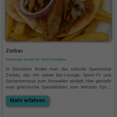
Zorbas
Duisburger Straße 40, 46535 Dinslaken
In Dinslaken findet man das stilvolle Speiselokal
Zorbas, das mit seiner Bar-Lounge, Sport-TV und
Gartenterrasse zum Verweilen einlädt. Hier genießt
man griechische Spezialitäten vom feinsten Gyros
bis hin zu gesunden Gerichten. Dazu werden
erfrischende Cocktails und eine vielfältige
Mehr erfahren
Getränkeauswahl angeboten. Tauche ein in die
entspannte Atmosphäre, spüre das mediterrane