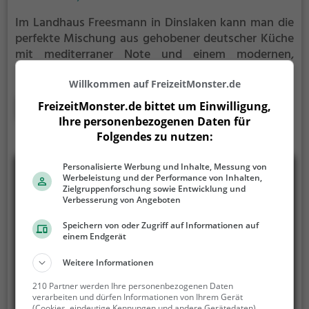
Im Landhaus Freesmann in Dinslaken kann man die
perfekte Mischung aus gehobener deutscher Küche
mit mediterraner Note und einem modernen,
aparten Ambiente genießen. Hier erlebt man
europäische und kontinentale Spezialitäten, die
Willkommen auf FreizeitMonster.de
kreativ und raffiniert zubereitet werden. Die
Mehr erfahren
FreizeitMonster.de bittet um Einwilligung,
vielfältige Auswahl an Getränken, darunter köstliche
Ihre personenbezogenen Daten für
Cocktails, lässt keine Wünsche offen. Auch gesunde
Folgendes zu nutzen:
Gerichte stehen auf der abwechslungsreichen
Speisekarte. Tauche ein in die entspannte
Personalisierte Werbung und Inhalte, Messung von
Werbeleistung und der Performance von Inhalten,
Atmosphäre des Landhauses, spüre die herzliche
Zielgruppenforschung sowie Entwicklung und
Gastfreundschaft und lasse dich von den
Verbesserung von Angeboten
kulinarischen Genüssen verzaubern. Ein Besuch im
Speichern von oder Zugriff auf Informationen auf
Landhaus Freesmann ist ein unvergessliches Erlebnis
einem Endgerät
für alle Sinne.
Weitere Informationen
210 Partner werden Ihre personenbezogenen Daten
verarbeiten und dürfen Informationen von Ihrem Gerät
(Cookies, eindeutige Kennungen und andere Gerätedaten)