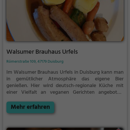
Walsumer Brauhaus Urfels
Römerstraße 109, 47179 Duisburg
Im Walsumer Brauhaus Urfels in Duisburg kann man
in gemütlicher Atmosphäre das eigene Bier
genießen. Hier wird deutsch-regionale Küche mit
einer Vielfalt an veganen Gerichten angeboten.
Neben dem Genuss von Bier bietet das Brauhaus
auch leckere Frühstücks- und Brunch-Optionen. Man
Mehr erfahren
kann in die Welt der Brauerei eintauchen und die
Vielfalt der angebotenen Getränke und Speisen
entdecken. Dieses Restaurant lädt nicht nur zum