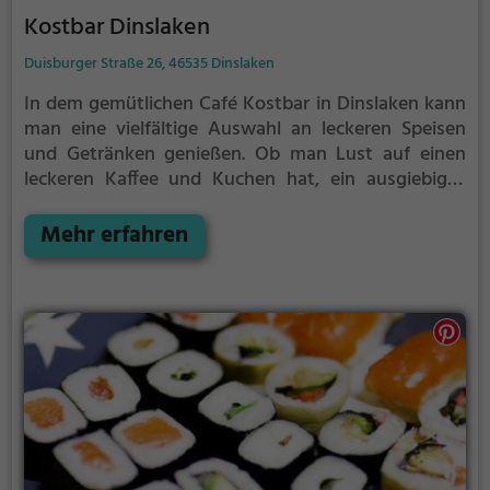
Kostbar Dinslaken
Duisburger Straße 26, 46535 Dinslaken
In dem gemütlichen Café Kostbar in Dinslaken kann
man eine vielfältige Auswahl an leckeren Speisen
und Getränken genießen. Ob man Lust auf einen
leckeren Kaffee und Kuchen hat, ein ausgiebiges
Frühstück sucht oder lieber gesunde und
vegetarische Gerichte probieren möchte - hier wird
Mehr erfahren
man garantiert fündig. Das angenehme Ambiente
lädt zum Verweilen und Genießen ein. Egal ob
alleine, mit Freunden oder der Familie, hier findet
jeder etwas nach seinem Geschmack. Ein Ort, der
zum Wohlfühlen einlädt und Gaumenfreuden
verspricht.