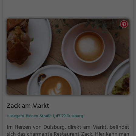
dabei. Die Speisekarte überrascht mit einer
gelungenen Mischung aus mediterranen, asiatischen
und amerikanischen Gerichten. Ob man sich für
saftige Burger, würzige Currys oder mediterrane
Fischgerichte entscheidet, die Qualität und Frische
der Zutaten ist stets spürbar. Das freundliche und
aufmerksame Personal sorgt für einen erstklassigen
Service und rundet das gastronomische Erlebnis im
Restaurant International ab. Wer sich auf eine
kulinarische Entdeckungsreise begeben möchte, ist
hier genau richtig.
Zack am Markt
Hildegard-Bienen-Straße 1, 47179 Duisburg
Im Herzen von Duisburg, direkt am Markt, befindet
sich das charmante Restaurant Zack. Hier kann man