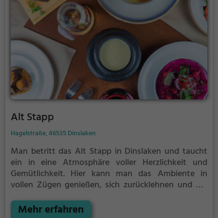
Alt Stapp
Hagelstraße, 46535 Dinslaken
Man betritt das Alt Stapp in Dinslaken und taucht
ein in eine Atmosphäre voller Herzlichkeit und
Gemütlichkeit. Hier kann man das Ambiente in
vollen Zügen genießen, sich zurücklehnen und die
vielfältige Auswahl an köstlichen Speisen und
erfrischenden Getränken entdecken. Ob klassisch-
Mehr erfahren