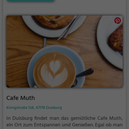
deutsche Gerichte oder internationale Spezialitäten -
hier kommt jeder auf seine Kosten. Das charmante
Restaurant lädt zum Verweilen ein und verspricht
genussvolle Stunden in entspannter Umgebung. Ein
Besuch im Alt Stapp ist ein kulinarisches Erlebnis für
alle Sinne. Egal ob alleine, mit der Familie oder
Freunden - hier lässt es sich herrlich schlemmen und
entspannen.
Cafe Muth
Königstraße 128, 47178 Duisburg
In Duisburg findet man das gemütliche Cafe Muth,
ein Ort zum Entspannen und Genießen. Egal ob man