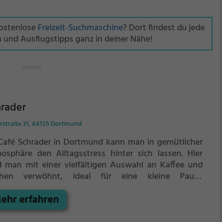
kostenlose
Freizeit-Suchmaschine
? Dort findest du jede
n und Ausflugstipps ganz in deiner Nähe!
hrader
erstraße 31, 44135 Dortmund
Café Schrader in Dortmund kann man in gemütlicher
osphäre den Alltagsstress hinter sich lassen. Hier
d man mit einer vielfältigen Auswahl an Kaffee und
hen verwöhnt, ideal für eine kleine Pause
schendurch. Doch auch für den großen Hunger wird
ehr erfahren
sorgt, denn das Café bietet ein leckeres
hstücksangebot. Abends kann man hier bei