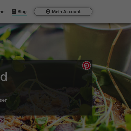
he
Blog
Mein Account
nd
ssen