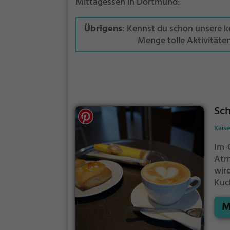
Mittagessen in Dortmund:
Übrigens
: Kennst du schon unsere 
Menge tolle Aktivitäte
Sc
Kais
Im 
Atm
wir
Kuc
zwi
M
ge
Frü