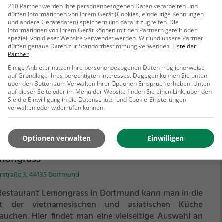
zeria Firenze
210 Partner werden Ihre personenbezogenen Daten verarbeiten und
dürfen Informationen von Ihrem Gerät (Cookies, eindeutige Kennungen
iger Weg 15, 44135 Dortmund
und andere Gerätedaten) speichern und darauf zugreifen. Die
Informationen von Ihrem Gerät können mit den Partnern geteilt oder
speziell von dieser Website verwendet werden. Wir und unsere Partner
der Pizzeria Firenze in Dortmund erlebt man
dürfen genaue Daten zur Standortbestimmung verwenden.
Liste der
ienisches Flair und kulinarischen Genuss in einem. Hier
Partner
n man sich von der Vielfalt der Gerichte, von
Einige Anbieter nutzen Ihre personenbezogenen Daten möglicherweise
sischer Pizza über italienische Spezialitäten bis hin zu
auf Grundlage ihres berechtigten Interesses. Dagegen können Sie unten
über den Button zum Verwalten Ihrer Optionen Einspruch erheben. Unten
iterranen Gerichten, verzaubern lassen. Ob man
auf dieser Seite oder im Menü der Website finden Sie einen Link, über den
ehr erfahren
etarier ist oder nicht, hier findet man garantiert
Sie die Einwilligung in die Datenschutz- und Cookie-Einstellungen
as nach seinem Geschmack. Die gemütliche
verwalten oder widerrufen können.
osphäre lädt dazu ein, sich zu entspannen und den
nd mit einem leckeren Drink zu genießen. Ein
Optionen verwalten
Einwilligen
fekter Ort, um die italienische Küche in all ihren
tten zu erleben.
mongrass
erstraße 3, 44135 Dortmund
Restaurant Lemongrass in Dortmund kann man in die
t der vietnamesischen und asiatischen Küche
tauchen. Hier findet man eine vielseitige Auswahl an