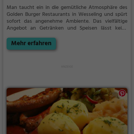
Man taucht ein in die gemütliche Atmosphäre des
Golden Burger Restaurants in Wesseling und spürt
sofort das angenehme Ambiente. Das vielfältige
Angebot an Getränken und Speisen lässt keine
Wünsche offen. Ob saftige Burger, köstliche Halal-
Speisen, leckere vegetarische Gerichte oder ein
Mehr erfahren
herzhaftes Frühstück - hier ist für jeden Geschmack
etwas dabei. Die freundlichen Mitarbeiter sorgen für
einen erstklassigen Service und sorgen dafür, dass
man sich rundum wohl fühlt. Ein Besuch im Golden
Burger verspricht Genuss pur und lädt ein, die
vielfältigen Köstlichkeiten zu entdecken.