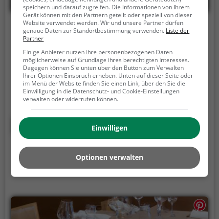
speichern und darauf zugreifen. Die Informationen von Ihrem
Gerät können mit den Partnern geteilt oder speziell von dieser
Website verwendet werden. Wir und unsere Partner dürfen
Zur Waage
genaue Daten zur Standortbestimmung verwenden.
Liste der
Partner
Kölner Straße 4, 50389 Wesseling
Einige Anbieter nutzen Ihre personenbezogenen Daten
möglicherweise auf Grundlage ihres berechtigten Interesses.
In dem Restaurant Zur Waage in Wesseling kann
Dagegen können Sie unten über den Button zum Verwalten
man in gemütlicher Atmosphäre eine vielfältige
Ihrer Optionen Einspruch erheben. Unten auf dieser Seite oder
im Menü der Website finden Sie einen Link, über den Sie die
Auswahl an Cocktails und gesunden Gerichten
Einwilligung in die Datenschutz- und Cookie-Einstellungen
genießen. Das stilvolle Ambiente lädt zum Verweilen
verwalten oder widerrufen können.
ein, während man sich durch die
abwechslungsreiche Speisekarte probiert. Ob für
Mehr erfahren
Einwilligen
einen entspannten Abend mit Freunden oder ein
romantisches Dinner zu zweit, hier kommt jeder auf
seine Kosten. Tauche ein in die Welt des
Optionen verwalten
kulinarischen Genusses und lasse dich von den
kreativen Getränke- und Speisenangeboten
überraschen. Hier wird jeder Gaumen verwöhnt und
jede Geschmacksrichtung bedient.