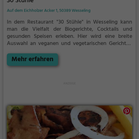
30 Stühle
Auf dem Eichholzer Acker 1, 50389 Wesseling
In dem Restaurant "30 Stühle" in Wesseling kann
man die Vielfalt der Biogerichte, Cocktails und
gesunden Speisen erleben. Hier wird eine breite
Auswahl an veganen und vegetarischen Gerichten
geboten, die sowohl für Frühstück als auch Brunch
geeignet sind. Das Ambiente lädt zum Verweilen ein
Mehr erfahren
und die freundliche Bedienung sorgt dafür, dass man
sich rundum wohlfühlt. Ein Besuch im "30 Stühle" ist
ein Genuss für alle Sinne und bietet die Möglichkeit,
sich von köstlichen Speisen und erfrischenden
Getränken verwöhnen zu lassen.