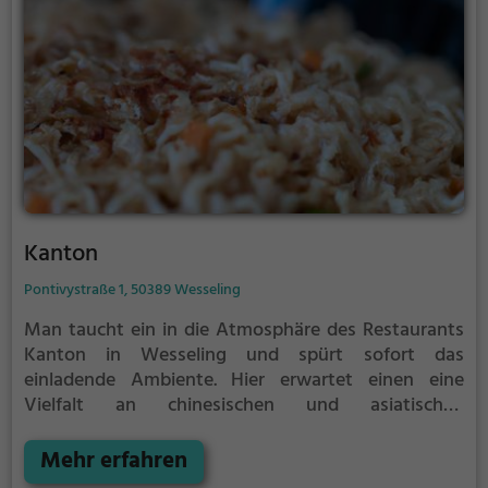
Kanton
Pontivystraße 1, 50389 Wesseling
Man taucht ein in die Atmosphäre des Restaurants
Kanton in Wesseling und spürt sofort das
einladende Ambiente. Hier erwartet einen eine
Vielfalt an chinesischen und asiatischen
Spezialitäten sowie gesunde und vegetarische
Gerichte. Das Restaurant bietet für jeden Geschmack
Mehr erfahren
das passende Gericht und lädt dazu ein, sich