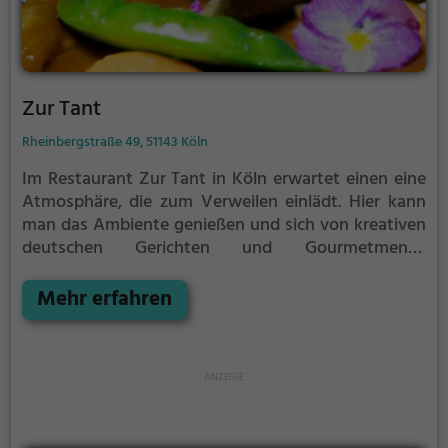
Zur Tant
Rheinbergstraße 49, 51143 Köln
Im Restaurant Zur Tant in Köln erwartet einen eine
Atmosphäre, die zum Verweilen einlädt. Hier kann
man das Ambiente genießen und sich von kreativen
deutschen Gerichten und Gourmetmenüs
verwöhnen lassen. Mit einem herrlichen Rheinblick
bietet das helle Lokal mit Terrasse den perfekten
Mehr erfahren
Rahmen für gehobene Küche und gesunde Gerichte.
Die vielfältige Auswahl an Getränken rundet das
kulinarische Erlebnis ab. Ein Besuch im Zur Tant
verspricht Genuss auf höchstem Niveau.