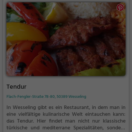
gesunden Optionen. Tauche ein in die gemütliche
Atmosphäre, spüre das lateinamerikanische
Ambiente und probiere die vielfältigen Speisen.
Genieße einen Abend voller Geschmacksexplosionen
und entdecke die kulinarische Vielfalt des El Cazador.
Tendur
Flach-Fengler-Straße 78-80, 50389 Wesseling
In Wesseling gibt es ein Restaurant, in dem man in
eine vielfältige kulinarische Welt eintauchen kann:
das Tendur. Hier findet man nicht nur klassische
türkische und mediterrane Spezialitäten, sondern