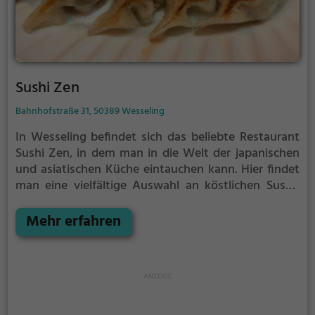
Sushi Zen
Bahnhofstraße 31, 50389 Wesseling
In Wesseling befindet sich das beliebte Restaurant
Sushi Zen, in dem man in die Welt der japanischen
und asiatischen Küche eintauchen kann. Hier findet
man eine vielfältige Auswahl an köstlichen Sushi-
Variationen, gesunden und veganen Gerichten
sowie vegetarischen Spezialitäten. Das stilvolle
Mehr erfahren
Ambiente lädt dazu ein, sich kulinarisch verwöhnen
zu lassen und in entspannter Atmosphäre den
Alltagsstress hinter sich zu lassen. Ob allein, zu zweit
oder in größerer Runde - im Sushi Zen findet man
stets das passende Gericht und Getränk. Ein Ort, der