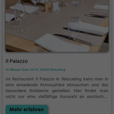
Il Palazzo
Im Blauen Garn 39-41, 50389 Wesseling
Im Restaurant Il Palazzo in Wesseling kann man in
eine einladende Atmosphäre eintauchen und das
besondere Ambiente genießen. Hier findet man
nicht nur eine vielfältige Auswahl an exotischen
Cocktails, sondern auch gesunde und köstliche
Gerichte, die anspruchsvolle Gaumen begeistern. Ob
Mehr erfahren