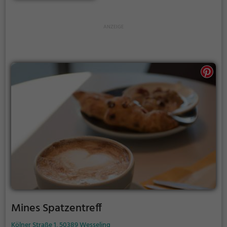
kulinarisch verwöhnen zu lassen. Die entspannte
Atmosphäre und das freundliche Personal sorgen
dafür, dass man sich rundum wohl fühlt. Ob allein,
mit Freunden oder der Familie – im Kanton findet
jeder das passende Gericht und wird mit einem
erstklassigen Service verwöhnt. Egal ob man sich für
eine der traditionellen chinesischen Speisen oder für
eine gesunde Option entscheidet, hier wird man
garantiert nicht enttäuscht.
Mines Spatzentreff
Kölner Straße 1, 50389 Wesseling