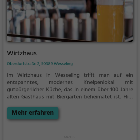
Wirtzhaus
Oberdorfstraße 2, 50389 Wesseling
Im Wirtzhaus in Wesseling trifft man auf ein
entspanntes, modernes Kneipenlokal mit
gutbürgerlicher Küche, das in einem über 100 Jahre
alten Gasthaus mit Biergarten beheimatet ist. Hier
genießt man die gemütliche Atmosphäre und das
vielfältige Angebot an Getränken und Speisen. Ob
Mehr erfahren
Bier, Wein, Cocktails oder gesunde und vegane
Gerichte - für jeden Geschmack ist etwas dabei.
Tauche ein, spüre das Ambiente und erlebe