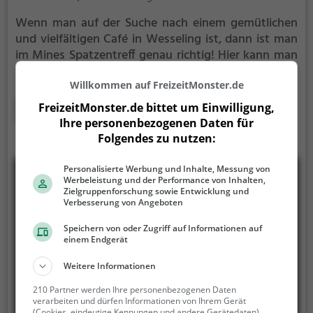
Wenn man auf der Suche nach einem gemütlichen
und vielfältigen Café in Wesseling ist, dann ist man
im Mines Spatzentreff genau richtig! Hier kann man
in entspannter Atmosphäre Kaffee und Kuchen
genießen, ausgiebig frühstücken oder beim Brunch
Willkommen auf FreizeitMonster.de
aus einer Vielzahl an leckeren Speisen wählen. Das
Mehr erfahren
FreizeitMonster.de bittet um Einwilligung,
Angebot reicht von mediterranen, europäischen, bis
Ihre personenbezogenen Daten für
hin zu orientalischen und gesunden vegetarischen
Folgendes zu nutzen:
Gerichten. Auch Meeresfrüchte und Fischliebhaber
kommen hier auf ihre Kosten. Egal ob man sich auf
Personalisierte Werbung und Inhalte, Messung von
Werbeleistung und der Performance von Inhalten,
einen Snack im Bistrobereich treffen möchte oder in
Zielgruppenforschung sowie Entwicklung und
angenehmer Gesellschaft ein leckeres Essen
Verbesserung von Angeboten
genießen möchte, im Mines Spatzentreff findet man
Speichern von oder Zugriff auf Informationen auf
immer etwas Passendes. Tauche ein in diese
einem Endgerät
einladende und vielfältige Caféwelt und lasse dich
kulinarisch verwöhnen!
Weitere Informationen
210 Partner werden Ihre personenbezogenen Daten
verarbeiten und dürfen Informationen von Ihrem Gerät
(Cookies, eindeutige Kennungen und andere Gerätedaten)