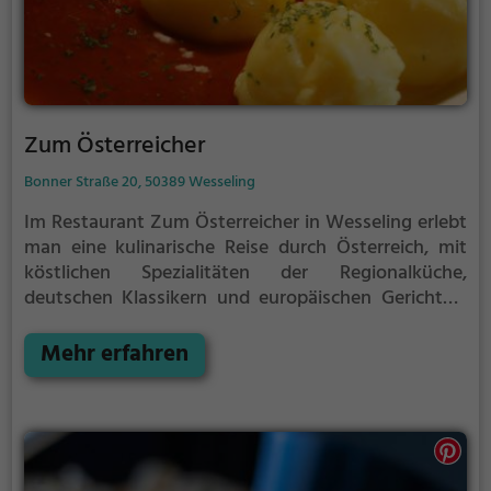
Zum Österreicher
Bonner Straße 20, 50389 Wesseling
Im Restaurant Zum Österreicher in Wesseling erlebt
man eine kulinarische Reise durch Österreich, mit
köstlichen Spezialitäten der Regionalküche,
deutschen Klassikern und europäischen Gerichten.
Die gemütliche Atmosphäre lädt zum Verweilen ein
und das vielfältige Angebot an Getränken rundet
Mehr erfahren
das gastronomische Erlebnis ab. Egal ob deftige
österreichische Schmankerl oder leichte europäische
Kost - hier findet man für jeden Geschmack das
passende Gericht. Tauche ein und genieße die
Vielfalt im Zum Österreicher!