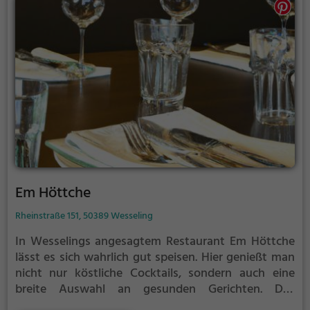
größerer Runde – hier findet jeder etwas nach
seinem Geschmack. Man lässt sich gerne von den
freundlichen Mitarbeitern beraten und kann sich auf
einen genussvollen Abend in griechischem Flair
freuen. Willkommen im Restaurant Poseidon!
Em Höttche
Rheinstraße 151, 50389 Wesseling
In Wesselings angesagtem Restaurant Em Höttche
lässt es sich wahrlich gut speisen. Hier genießt man
nicht nur köstliche Cocktails, sondern auch eine
breite Auswahl an gesunden Gerichten. Das
Ambiente lädt zum Verweilen ein – egal ob man sich