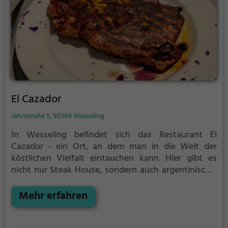
El Cazador
Jahnstraße 5, 50389 Wesseling
In Wesseling befindet sich das Restaurant El
Cazador - ein Ort, an dem man in die Welt der
köstlichen Vielfalt eintauchen kann. Hier gibt es
nicht nur Steak House, sondern auch argentinische,
lateinamerikanische und spanische Küche. Neben
Tapas und europäischen Gerichten finden sich auch
Mehr erfahren
mediterrane Spezialitäten auf der Karte. Die Auswahl
an Getränken reicht von leckeren Cocktails bis hin zu