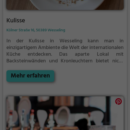
Kulisse
Kölner Straße 16, 50389 Wesseling
In der Kulisse in Wesseling kann man in
einzigartigem Ambiente die Welt der internationalen
Küche entdecken. Das aparte Lokal mit
Backsteinwänden und Kronleuchtern bietet nicht
nur eine spektakuläre Aussicht auf den Rhein von
der Terrasse aus, sondern auch eine vielfältige
Mehr erfahren
Auswahl an Getränken und Speisen. Ob man Lust
auf Kaffee und Kuchen, gesunde Gerichte, ein
ausgiebiges Frühstück oder einen ausgelassenen
Brunch hat, hier wird man garantiert fündig. Auch
die Cocktailauswahl lässt keine Wünsche offen.
Tauche ein in die Kulisse und genieße kulinarische
Vielfalt in entspannter Atmosphäre.