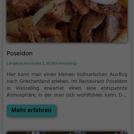
Poseidon
Langenackerstraße 2, 50389 Wesseling
Hier kann man einen kleinen kulinarischen Ausflug
nach Griechenland erleben. Im Restaurant Poseidon
in Wesseling erwartet einen eine entspannte
Atmosphäre, in der man sich wohlfühlen kann. Das
vielfältige Angebot an griechischen Speisen, allen
voran leckeres Gyros, lässt einem das Wasser im
Mehr erfahren
Mund zusammenlaufen. Dazu passend gibt es eine
große Auswahl an erfrischenden Cocktails und
anderen Getränken. Ob alleine, zu zweit oder in