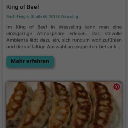
King of Beef
Flach-Fengler-Straße 60, 50389 Wesseling
Im King of Beef in Wesseling kann man eine
einzigartige Atmosphäre erleben. Das stilvolle
Ambiente lädt dazu ein, sich rundum wohlzufühlen
und die vielfältige Auswahl an exquisiten Getränken
und Speisen zu genießen. Hier kann man sich von
saftigen Steaks, Burgern und anderen köstlichen
Mehr erfahren
Spezialitäten verwöhnen lassen. Die umfangreiche
Weinkarte und die kreativen Cocktail-Kreationen
runden das gastronomische Erlebnis ab. Egal ob man
in kleiner Runde oder mit Freunden unterwegs ist,
im King of Beef findet man garantiert das passende
Angebot für einen gelungenen Abend. Wer auf der
Suche nach einem Ort ist, an dem Genuss und
Gemütlichkeit im Mittelpunkt stehen, sollte dieses
Restaurant unbedingt einmal besuchen.