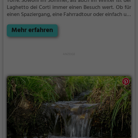
Torre.
Sowohl im Sommer, als auch im Winter ist der
Laghetto dei Corti immer einen Besuch wert. Ob für
einen Spaziergang, eine Fahrradtour oder einfach um
die Natur zu genießen - der Laghetto dei Corti bietet
zahlreiche Möglichkeiten für Freizeitaktivitäten.
Mehr erfahren