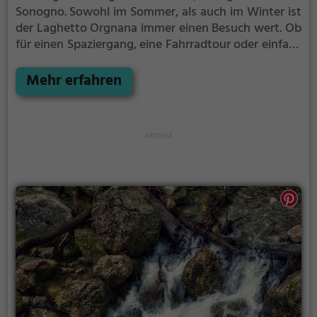
Sonogno.
Sowohl im Sommer, als auch im Winter ist
der Laghetto Orgnana immer einen Besuch wert. Ob
für einen Spaziergang, eine Fahrradtour oder einfach
um die Natur zu genießen - der Laghetto Orgnana
bietet zahlreiche Möglichkeiten für
Mehr erfahren
Freizeitaktivitäten.