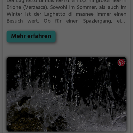
Der Laghetto di masnee ist ein 0,2 ha großer See in
Brione (Verzasca).
Sowohl im Sommer, als auch im
Winter ist der Laghetto di masnee immer einen
Besuch wert. Ob für einen Spaziergang, eine
Fahrradtour oder einfach um die Natur zu genießen -
der Laghetto di masnee bietet zahlreiche
Mehr erfahren
Möglichkeiten für Freizeitaktivitäten.