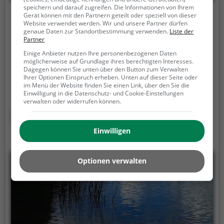
speichern und darauf zugreifen. Die Informationen von Ihrem
Gerät können mit den Partnern geteilt oder speziell von dieser
Bacino di Val Malvaglia
Website verwendet werden. Wir und unsere Partner dürfen
genaue Daten zur Standortbestimmung verwenden.
Liste der
Via Val Malvaglia, 6713 Malvaglia
Partner
Der Bacino di Val Malvaglia ist ein 16,0 ha großer See
Einige Anbieter nutzen Ihre personenbezogenen Daten
möglicherweise auf Grundlage ihres berechtigten Interesses.
in Malvaglia.
Sowohl im Sommer, als auch im Winter
Dagegen können Sie unten über den Button zum Verwalten
ist der Bacino di Val Malvaglia immer einen Besuch
Ihrer Optionen Einspruch erheben. Unten auf dieser Seite oder
im Menü der Website finden Sie einen Link, über den Sie die
wert. Ob für einen Spaziergang, eine Fahrradtour
Einwilligung in die Datenschutz- und Cookie-Einstellungen
oder einfach um die Natur zu genießen - der Bacino
verwalten oder widerrufen können.
di Val Malvaglia bietet zahlreiche Möglichkeiten für
Mehr erfahren
Freizeitaktivitäten.
Einwilligen
Optionen verwalten