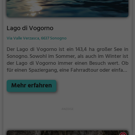
Lago di Vogorno
Via Valle Verzasca, 6637 Sonogno
Der Lago di Vogorno ist ein 143,4 ha großer See in
Sonogno.
Sowohl im Sommer, als auch im Winter ist
der Lago di Vogorno immer einen Besuch wert. Ob
für einen Spaziergang, eine Fahrradtour oder einfach
um die Natur zu genießen - der Lago di Vogorno
bietet zahlreiche Möglichkeiten für
Mehr erfahren
Freizeitaktivitäten.