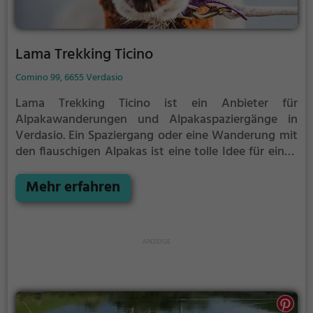
Lama Trekking Ticino
Comino 99, 6655 Verdasio
Lama Trekking Ticino ist ein Anbieter für
Alpakawanderungen und Alpakaspaziergänge in
Verdasio.
Ein Spaziergang oder eine Wanderung mit
den flauschigen Alpakas ist eine tolle Idee für einen
Kindergeburtstag oder einen Ausflug mit der
Familie. Die kuscheligen Tiere strahlen eine
Mehr erfahren
unheimliche Ruhe aus und werden daher auch
häufig zu Therapiezwecken eingesetzt.