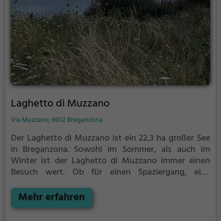
Laghetto di Muzzano
Via Muzzano, 6932 Breganzona
Der Laghetto di Muzzano ist ein 22,3 ha großer See
in Breganzona.
Sowohl im Sommer, als auch im
Winter ist der Laghetto di Muzzano immer einen
Besuch wert. Ob für einen Spaziergang, eine
Fahrradtour oder einfach um die Natur zu genießen -
der Laghetto di Muzzano bietet zahlreiche
Mehr erfahren
Möglichkeiten für Freizeitaktivitäten.