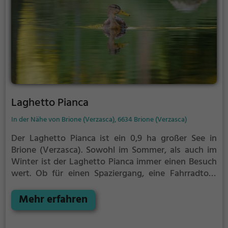
Laghetto Pianca
In der Nähe von Brione (Verzasca), 6634 Brione (Verzasca)
Der Laghetto Pianca ist ein 0,9 ha großer See in
Brione (Verzasca).
Sowohl im Sommer, als auch im
Winter ist der Laghetto Pianca immer einen Besuch
wert. Ob für einen Spaziergang, eine Fahrradtour
oder einfach um die Natur zu genießen - der
Laghetto Pianca bietet zahlreiche Möglichkeiten für
Mehr erfahren
Freizeitaktivitäten.