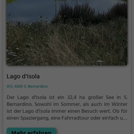
Lago d'Isola
A13, 6565 S. Bernardino
Der Lago d'Isola ist ein 32,4 ha großer See in S.
Bernardino.
Sowohl im Sommer, als auch im Winter
ist der Lago d'Isola immer einen Besuch wert. Ob für
einen Spaziergang, eine Fahrradtour oder einfach um
die Natur zu genießen - der Lago d'Isola bietet
zahlreiche Möglichkeiten für Freizeitaktivitäten.
Mehr erfahren