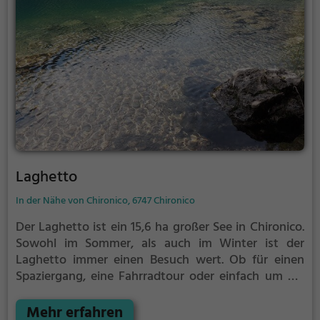
Laghetto
In der Nähe von Chironico, 6747 Chironico
Der Laghetto ist ein 15,6 ha großer See in Chironico.
Sowohl im Sommer, als auch im Winter ist der
Laghetto immer einen Besuch wert. Ob für einen
Spaziergang, eine Fahrradtour oder einfach um die
Natur zu genießen - der Laghetto bietet zahlreiche
Möglichkeiten für Freizeitaktivitäten.
Mehr erfahren