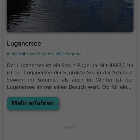
Luganersee
In der Nähe von Pugerna, 6823 Pugerna
Der Luganersee ist ein See in Pugerna.
Mit 4887,0 ha
ist der Luganersee der 5. größte See in der Schweiz.
Sowohl im Sommer, als auch im Winter ist der
Luganersee immer einen Besuch wert. Ob für einen
Spaziergang, eine Fahrradtour oder einfach um die
Natur zu genießen - der Luganersee bietet zahlreiche
Mehr erfahren
Möglichkeiten für Freizeitaktivitäten.