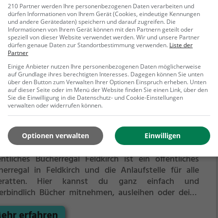
erbindlich Bücher mitnehmen, ausleihen oder deine
210 Partner werden Ihre personenbezogenen Daten verarbeiten und
dürfen Informationen von Ihrem Gerät (Cookies, eindeutige Kennungen
enen alten Bücher abgeben.
Öffentliche Bücherregale
und andere Gerätedaten) speichern und darauf zugreifen. Die
ehr erfahren
en - es gibt kein festes Sortiment, der Bestand
Informationen von Ihrem Gerät können mit den Partnern geteilt oder
selt täglich.
speziell von dieser Website verwendet werden. Wir und unsere Partner
dürfen genaue Daten zur Standortbestimmung verwenden.
Liste der
Partner
Einige Anbieter nutzen Ihre personenbezogenen Daten möglicherweise
auf Grundlage ihres berechtigten Interesses. Dagegen können Sie unten
über den Button zum Verwalten Ihrer Optionen Einspruch erheben. Unten
auf dieser Seite oder im Menü der Website finden Sie einen Link, über den
Sie die Einwilligung in die Datenschutz- und Cookie-Einstellungen
verwalten oder widerrufen können.
entliches Bücherregal Feldkirch
Optionen verwalten
Einwilligen
tianplatz, 6800 Feldkirch
entliches Bücherregal Feldkirch ist ein öffentliches
herregal in Feldkirch und die Anlaufstelle für alle
eratten.
Hier kannst du ganz einfach und
erbindlich Bücher mitnehmen, ausleihen oder deine
enen alten Bücher abgeben.
ehr erfahren