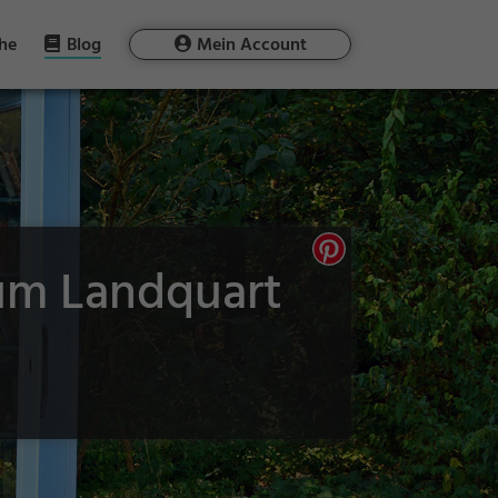
he
Blog
Mein Account
 um Landquart