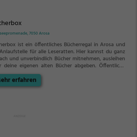
cherbox
seepromenade, 7050 Arosa
herbox ist ein öffentliches Bücherregal in Arosa und
Anlaufstelle für alle Leseratten.
Hier kannst du ganz
fach und unverbindlich Bücher mitnehmen, ausleihen
r deine eigenen alten Bücher abgeben.
Öffentliche
herregale leben - es gibt kein festes Sortiment, der
ehr erfahren
tand wechselt täglich.