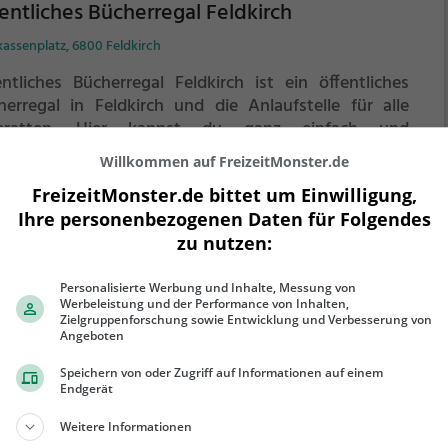
entliches Bücherregal Feldkirch
assenplatz, 6800 Feldkirch
entliches Bücherregal Feldkirch ist ein öffentliches
herregal in Feldkirch und die Anlaufstelle für alle
eratten.
Hier kannst du ganz einfach und
erbindlich Bücher mitnehmen, ausleihen oder deine
Willkommen auf FreizeitMonster.de
enen alten Bücher abgeben.
FreizeitMonster.de bittet um Einwilligung,
ehr erfahren
Ihre personenbezogenen Daten für Folgendes
zu nutzen:
Personalisierte Werbung und Inhalte, Messung von
Werbeleistung und der Performance von Inhalten,
entliches Bücherregal Bludenz
Zielgruppenforschung sowie Entwicklung und Verbesserung von
Angeboten
lgasse 14, 6700 Bludenz
Speichern von oder Zugriff auf Informationen auf einem
entliches Bücherregal Bludenz ist ein öffentliches
Endgerät
herregal in Bludenz und die Anlaufstelle für alle
Weitere Informationen
eratten.
Hier kannst du ganz einfach und