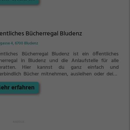
entliches Bücherregal Bludenz
gasse 4, 6700 Bludenz
entliches Bücherregal Bludenz ist ein öffentliches
herregal in Bludenz und die Anlaufstelle für alle
eratten.
Hier kannst du ganz einfach und
erbindlich Bücher mitnehmen, ausleihen oder deine
enen alten Bücher abgeben.
Öffentliche Bücherregale
ehr erfahren
en - es gibt kein festes Sortiment, der Bestand
selt täglich.