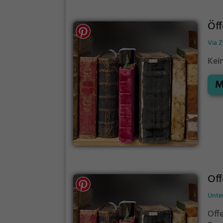
Öff
Via Z
Kei
M
Off
Unte
Off