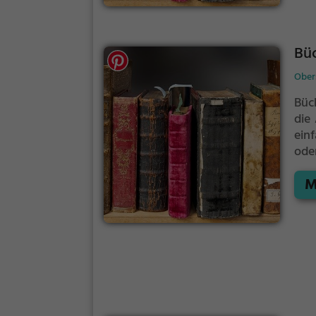
Bü
Ober
Büc
die 
ein
ode
Büc
M
Bes