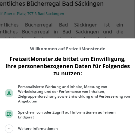
entliches Bücherregal Bad Säckingen
f-Eberle-Platz, 79713 Bad Säckingen
entliches Bücherregal Bad Säckingen ist ein
entliches Bücherregal in Bad Säckingen und die
aufstelle für alle Leseratten.
Hier kannst du ganz
fach und unverbindlich Bücher mitnehmen, ausleihen
Willkommen auf FreizeitMonster.de
r deine eigenen alten Bücher abgeben.
FreizeitMonster.de bittet um Einwilligung,
ehr erfahren
Ihre personenbezogenen Daten für Folgendes
zu nutzen:
Personalisierte Werbung und Inhalte, Messung von
Werbeleistung und der Performance von Inhalten,
entliches Bücherregal Bad Säckingen
Zielgruppenforschung sowie Entwicklung und Verbesserung von
Angeboten
f-Eberle-Platz, 79713 Bad Säckingen
Speichern von oder Zugriff auf Informationen auf einem
ne Beschreibung verfügbar.
Endgerät
Weitere Informationen
ehr erfahren