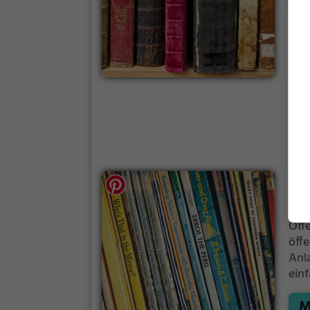
Öff
Schö
Öff
öff
Anl
ein
ode
M