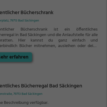
entlicher Bücherschrank
rplatz, 79713 Bad Säckingen
entlicher Bücherschrank ist ein öffentliches
erregal in Bad Säckingen und die Anlaufstelle für alle
eratten.
Hier kannst du ganz einfach und
erbindlich Bücher mitnehmen, ausleihen oder deine
enen alten Bücher abgeben.
Öffentliche Bücherregale
ehr erfahren
en - es gibt kein festes Sortiment, der Bestand
selt täglich.
entliches Bücherregal Bad Säckingen
enstraße, 79713 Bad Säckingen
ne Beschreibung verfügbar.