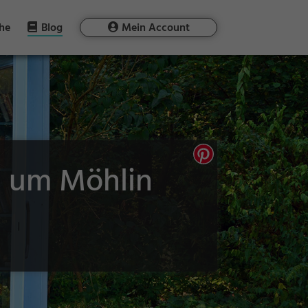
he
Blog
Mein Account
d um Möhlin