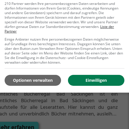
210 Partner werden Ihre personenbezogenen Daten verarbeiten und
dürfen Informationen von Ihrem Gerät (Cookies, eindeutige Kennungen
und andere Gerätedaten) speichern und darauf zugreifen. Die
Informationen von Ihrem Gerät können mit den Partnern geteilt oder
speziell von dieser Website verwendet werden. Wir und unsere Partner
dürfen genaue Daten zur Standortbestimmung verwenden.
Liste der
Partner
Einige Anbieter nutzen Ihre personenbezogenen Daten möglicherweise
auf Grundlage ihres berechtigten Interesses. Dagegen können Sie unten
über den Button zum Verwalten Ihrer Optionen Einspruch erheben. Unten
auf dieser Seite oder im Menü der Website finden Sie einen Link, über den
Sie die Einwilligung in die Datenschutz- und Cookie-Einstellungen
verwalten oder widerrufen können.
entliches Bücherregal Bad Säckingen
Optionen verwalten
Einwilligen
naugasse, 79713 Bad Säckingen
entliches Bücherregal Bad Säckingen ist ein
entliches Bücherregal in Bad Säckingen und die
aufstelle für alle Leseratten.
Hier kannst du ganz
fach und unverbindlich Bücher mitnehmen, ausleihen
r deine eigenen alten Bücher abgeben.
ehr erfahren