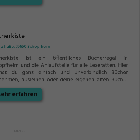
herkiste
tstraße, 79650 Schopfheim
herkiste ist ein öffentliches Bücherregal in
pfheim und die Anlaufstelle für alle Leseratten.
Hier
nst du ganz einfach und unverbindlich Bücher
nehmen, ausleihen oder deine eigenen alten Bücher
eben.
Öffentliche Bücherregale leben - es gibt kein
ehr erfahren
es Sortiment, der Bestand wechselt täglich.