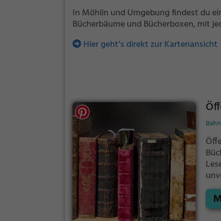
In Möhlin und Umgebung findest du ein
Bücherbäume und Bücherboxen, mit jed
Hier geht’s direkt zur Kartenansicht
Öff
Bahn
Öffe
Büc
Les
unv
eig
M