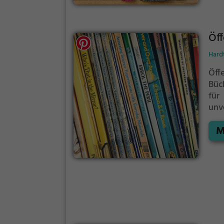
Öff
Hardt
Öff
Büc
für 
unv
eig
M