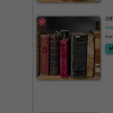
Öff
Haup
Kei
M