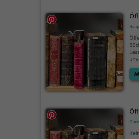
Öff
Haup
Öff
Büc
Les
unv
eig
M
Öff
Gras
Kei