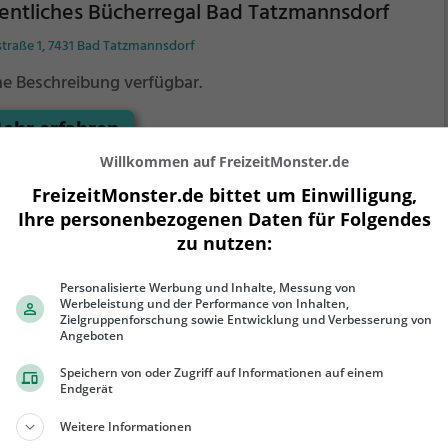
entliches Bücherregal Bad Tatzmannsdorf
straße 1, 7431 Bad Tatzmannsdorf
ne Beschreibung verfügbar.
ehr erfahren
Willkommen auf FreizeitMonster.de
FreizeitMonster.de bittet um Einwilligung,
Ihre personenbezogenen Daten für Folgendes
zu nutzen:
Personalisierte Werbung und Inhalte, Messung von
Werbeleistung und der Performance von Inhalten,
entliches Bücherregal Neunkirchen
Zielgruppenforschung sowie Entwicklung und Verbesserung von
Angeboten
gasse, 2620 Neunkirchen
Speichern von oder Zugriff auf Informationen auf einem
ntliches Bücherregal Neunkirchen ist ein öffentliches
Endgerät
herregal in Neunkirchen und die Anlaufstelle für alle
Weitere Informationen
eratten.
Hier kannst du ganz einfach und