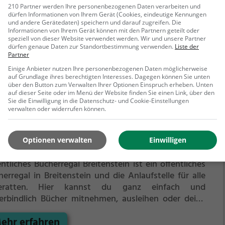
erbindlich Bücher mitnehmen, ausleihen oder deine
210 Partner werden Ihre personenbezogenen Daten verarbeiten und
dürfen Informationen von Ihrem Gerät (Cookies, eindeutige Kennungen
enen alten Bücher abgeben.
und andere Gerätedaten) speichern und darauf zugreifen. Die
ehr erfahren
Informationen von Ihrem Gerät können mit den Partnern geteilt oder
speziell von dieser Website verwendet werden. Wir und unsere Partner
dürfen genaue Daten zur Standortbestimmung verwenden.
Liste der
Partner
Einige Anbieter nutzen Ihre personenbezogenen Daten möglicherweise
auf Grundlage ihres berechtigten Interesses. Dagegen können Sie unten
über den Button zum Verwalten Ihrer Optionen Einspruch erheben. Unten
auf dieser Seite oder im Menü der Website finden Sie einen Link, über den
Sie die Einwilligung in die Datenschutz- und Cookie-Einstellungen
verwalten oder widerrufen können.
entliches Bücherregal Breitenstein
Optionen verwalten
Einwilligen
e Bahnstraße, 2673 Breitenstein
ntliches Bücherregal Breitenstein ist ein öffentliches
erregal in Breitenstein und die Anlaufstelle für alle
eratten.
Hier kannst du ganz einfach und
erbindlich Bücher mitnehmen, ausleihen oder deine
enen alten Bücher abgeben.
ehr erfahren