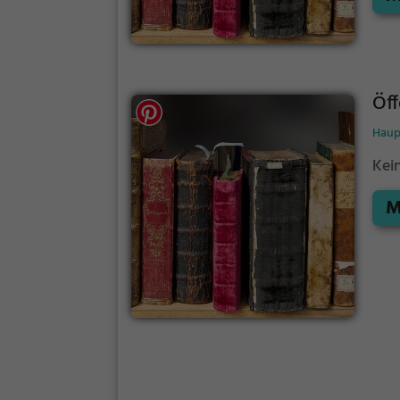
Öff
Haup
Kei
M