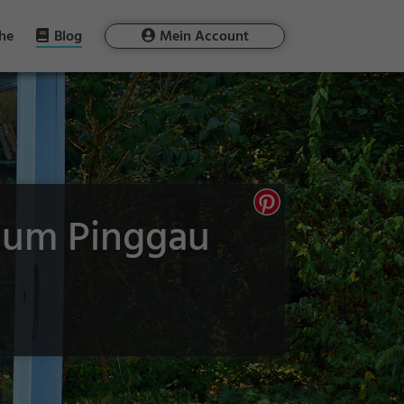
he
Blog
Mein Account
d um Pinggau