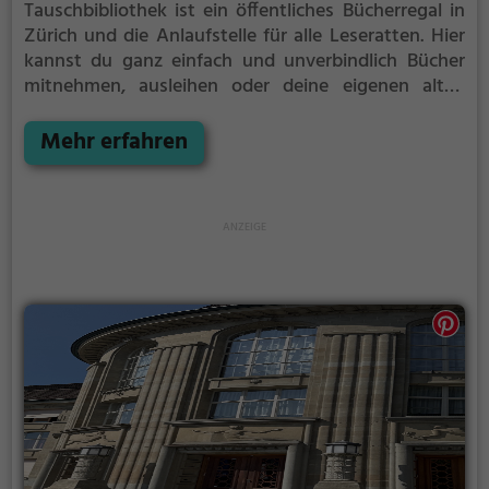
Tauschbibliothek ist ein öffentliches Bücherregal in
Zürich und die Anlaufstelle für alle Leseratten.
Hier
kannst du ganz einfach und unverbindlich Bücher
mitnehmen, ausleihen oder deine eigenen alten
Bücher abgeben.
Öffentliche Bücherregale leben - es
gibt kein festes Sortiment, der Bestand wechselt
Mehr erfahren
täglich.