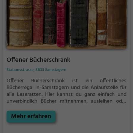
Offener Bücherschrank
Stationsstrasse, 8833 Samstagern
Offener Bücherschrank ist ein öffentliches
Bücherregal in Samstagern und die Anlaufstelle für
alle Leseratten.
Hier kannst du ganz einfach und
unverbindlich Bücher mitnehmen, ausleihen oder
deine eigenen alten Bücher abgeben.
Öffentliche
Bücherregale leben - es gibt kein festes Sortiment,
Mehr erfahren
der Bestand wechselt täglich.