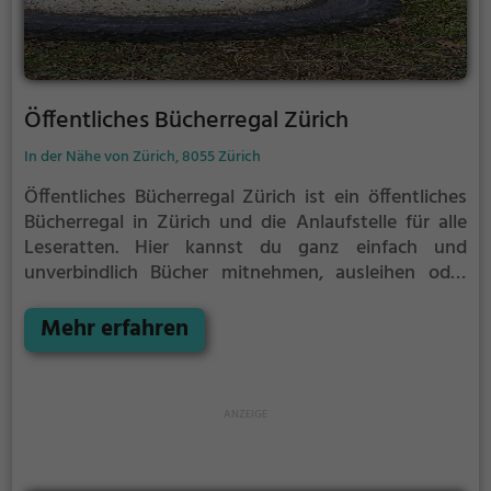
Öffentliches Bücherregal Zürich
In der Nähe von Zürich, 8055 Zürich
Öffentliches Bücherregal Zürich ist ein öffentliches
Bücherregal in Zürich und die Anlaufstelle für alle
Leseratten.
Hier kannst du ganz einfach und
unverbindlich Bücher mitnehmen, ausleihen oder
deine eigenen alten Bücher abgeben.
Öffentliche
Bücherregale leben - es gibt kein festes Sortiment,
Mehr erfahren
der Bestand wechselt täglich.