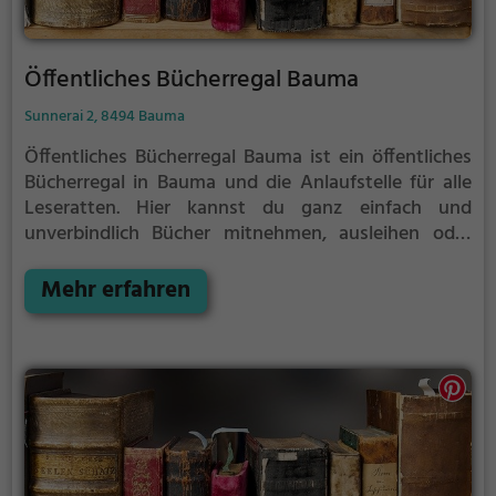
Öffentliches Bücherregal Bauma
Sunnerai 2, 8494 Bauma
Öffentliches Bücherregal Bauma ist ein öffentliches
Bücherregal in Bauma und die Anlaufstelle für alle
Leseratten.
Hier kannst du ganz einfach und
unverbindlich Bücher mitnehmen, ausleihen oder
deine eigenen alten Bücher abgeben.
Öffentliche
Bücherregale leben - es gibt kein festes Sortiment,
Mehr erfahren
der Bestand wechselt täglich.