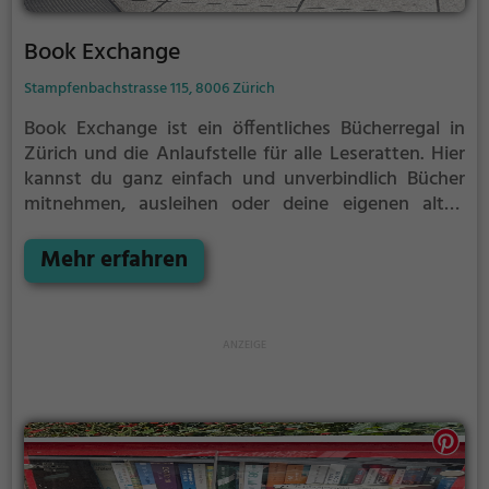
Book Exchange
Stampfenbachstrasse 115, 8006 Zürich
Book Exchange ist ein öffentliches Bücherregal in
Zürich und die Anlaufstelle für alle Leseratten.
Hier
kannst du ganz einfach und unverbindlich Bücher
mitnehmen, ausleihen oder deine eigenen alten
Bücher abgeben.
Öffentliche Bücherregale leben - es
gibt kein festes Sortiment, der Bestand wechselt
Mehr erfahren
täglich.