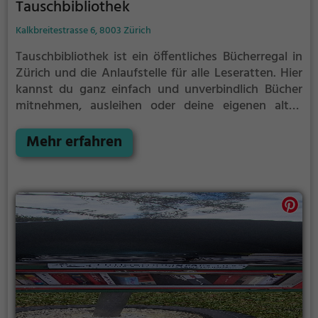
Tauschbibliothek
Kalkbreitestrasse 6, 8003 Zürich
Tauschbibliothek ist ein öffentliches Bücherregal in
Zürich und die Anlaufstelle für alle Leseratten.
Hier
kannst du ganz einfach und unverbindlich Bücher
mitnehmen, ausleihen oder deine eigenen alten
Bücher abgeben.
Öffentliche Bücherregale leben - es
gibt kein festes Sortiment, der Bestand wechselt
Mehr erfahren
täglich.