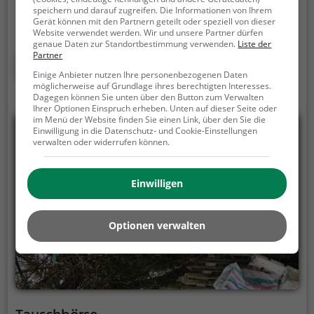
Leseratten.
Hier kannst du ganz einfach und
speichern und darauf zugreifen. Die Informationen von Ihrem
Gerät können mit den Partnern geteilt oder speziell von dieser
unverbindlich Bücher mitnehmen, ausleihen oder
Website verwendet werden. Wir und unsere Partner dürfen
deine eigenen alten Bücher abgeben.
Öffentliche
genaue Daten zur Standortbestimmung verwenden.
Liste der
Partner
Bücherregale leben - es gibt kein festes Sortiment,
Mehr erfahren
der Bestand wechselt täglich.
Einige Anbieter nutzen Ihre personenbezogenen Daten
möglicherweise auf Grundlage ihres berechtigten Interesses.
Dagegen können Sie unten über den Button zum Verwalten
Ihrer Optionen Einspruch erheben. Unten auf dieser Seite oder
im Menü der Website finden Sie einen Link, über den Sie die
Einwilligung in die Datenschutz- und Cookie-Einstellungen
verwalten oder widerrufen können.
Einwilligen
Optionen verwalten