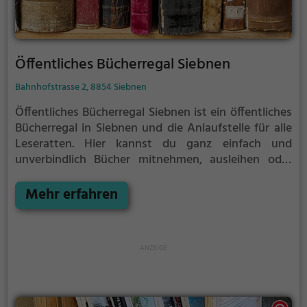
Öffentliches Bücherregal Siebnen
Bahnhofstrasse 2, 8854 Siebnen
Öffentliches Bücherregal Siebnen ist ein öffentliches
Bücherregal in Siebnen und die Anlaufstelle für alle
Leseratten.
Hier kannst du ganz einfach und
unverbindlich Bücher mitnehmen, ausleihen oder
deine eigenen alten Bücher abgeben.
Öffentliche
Bücherregale leben - es gibt kein festes Sortiment,
Mehr erfahren
der Bestand wechselt täglich.