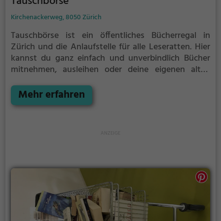
Tauschbörse
Kirchenackerweg, 8050 Zürich
Tauschbörse ist ein öffentliches Bücherregal in
Zürich und die Anlaufstelle für alle Leseratten.
Hier
kannst du ganz einfach und unverbindlich Bücher
mitnehmen, ausleihen oder deine eigenen alten
Bücher abgeben.
Öffentliche Bücherregale leben - es
gibt kein festes Sortiment, der Bestand wechselt
Mehr erfahren
täglich.