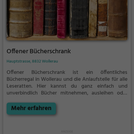
Offener Bücherschrank
Hauptstrasse, 8832 Wollerau
Offener Bücherschrank ist ein öffentliches
Bücherregal in Wollerau und die Anlaufstelle für alle
Leseratten.
Hier kannst du ganz einfach und
unverbindlich Bücher mitnehmen, ausleihen oder
deine eigenen alten Bücher abgeben.
Öffentliche
Bücherregale leben - es gibt kein festes Sortiment,
Mehr erfahren
der Bestand wechselt täglich.