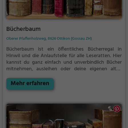
Bücherbaum
Oberer Pfaffenholzweg, 8626 Ottikon (Gossau ZH)
Bücherbaum ist ein öffentliches Bücherregal in
Hinwil und die Anlaufstelle für alle Leseratten.
Hier
kannst du ganz einfach und unverbindlich Bücher
mitnehmen, ausleihen oder deine eigenen alten
Bücher abgeben.
Öffentliche Bücherregale leben - es
gibt kein festes Sortiment, der Bestand wechselt
Mehr erfahren
täglich.