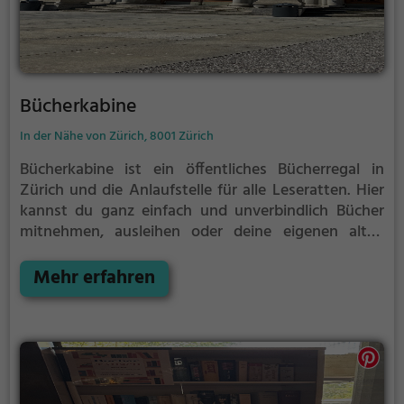
Bücherkabine
In der Nähe von Zürich, 8001 Zürich
Bücherkabine ist ein öffentliches Bücherregal in
Zürich und die Anlaufstelle für alle Leseratten.
Hier
kannst du ganz einfach und unverbindlich Bücher
mitnehmen, ausleihen oder deine eigenen alten
Bücher abgeben.
Öffentliche Bücherregale leben - es
gibt kein festes Sortiment, der Bestand wechselt
Mehr erfahren
täglich.