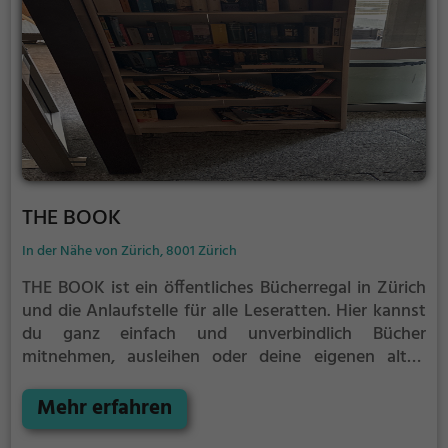
THE BOOK
In der Nähe von Zürich, 8001 Zürich
THE BOOK ist ein öffentliches Bücherregal in Zürich
und die Anlaufstelle für alle Leseratten.
Hier kannst
du ganz einfach und unverbindlich Bücher
mitnehmen, ausleihen oder deine eigenen alten
Bücher abgeben.
Öffentliche Bücherregale leben - es
gibt kein festes Sortiment, der Bestand wechselt
Mehr erfahren
täglich.