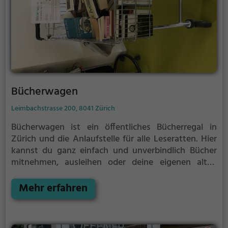
Bücherwagen
Leimbachstrasse 200, 8041 Zürich
Bücherwagen ist ein öffentliches Bücherregal in
Zürich und die Anlaufstelle für alle Leseratten.
Hier
kannst du ganz einfach und unverbindlich Bücher
mitnehmen, ausleihen oder deine eigenen alten
Bücher abgeben.
Öffentliche Bücherregale leben - es
gibt kein festes Sortiment, der Bestand wechselt
Mehr erfahren
täglich.