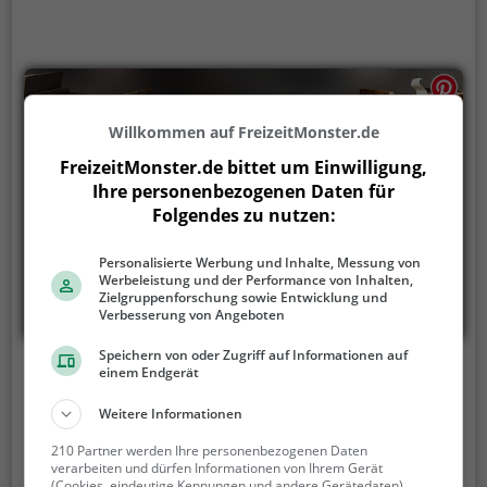
Willkommen auf FreizeitMonster.de
FreizeitMonster.de bittet um Einwilligung,
Ihre personenbezogenen Daten für
Folgendes zu nutzen:
Personalisierte Werbung und Inhalte, Messung von
Werbeleistung und der Performance von Inhalten,
Zielgruppenforschung sowie Entwicklung und
Verbesserung von Angeboten
Speichern von oder Zugriff auf Informationen auf
Öffentliches Bücherregal Einsiedeln
einem Endgerät
Weitere Informationen
Schmiedenstrasse, 8840 Einsiedeln
210 Partner werden Ihre personenbezogenen Daten
Offener Bücherschrank ist ein öffentliches
verarbeiten und dürfen Informationen von Ihrem Gerät
Bücherregal in Einsiedeln und die Anlaufstelle für alle
(Cookies, eindeutige Kennungen und andere Gerätedaten)