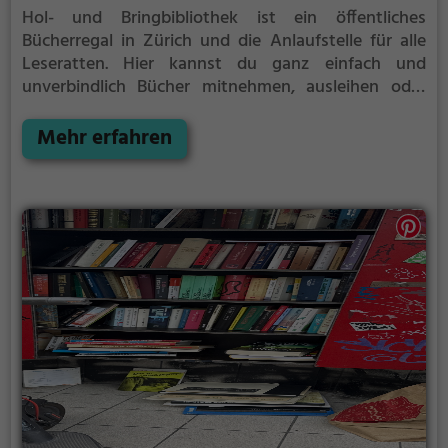
Hol- und Bringbibliothek ist ein öffentliches
Bücherregal in Zürich und die Anlaufstelle für alle
Leseratten.
Hier kannst du ganz einfach und
unverbindlich Bücher mitnehmen, ausleihen oder
deine eigenen alten Bücher abgeben.
Öffentliche
Bücherregale leben - es gibt kein festes Sortiment,
Mehr erfahren
der Bestand wechselt täglich.