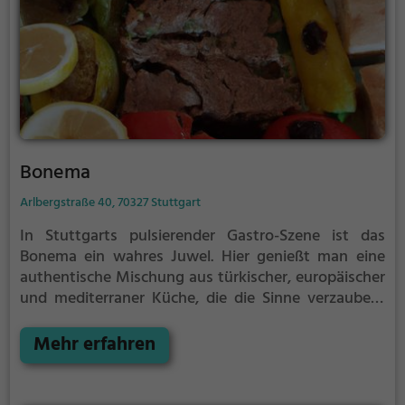
Bonema
Arlbergstraße 40, 70327 Stuttgart
In Stuttgarts pulsierender Gastro-Szene ist das
Bonema ein wahres Juwel. Hier genießt man eine
authentische Mischung aus türkischer, europäischer
und mediterraner Küche, die die Sinne verzaubert.
Ob Fleischliebhaber oder Vegetarier, hier findet jeder
etwas nach seinem Geschmack. Und das Besondere:
Mehr erfahren
Das Bonema bietet eine Auswahl an Halal-Speisen
an, die die Vielfalt des Angebots perfekt abrunden.
Die stilvolle Einrichtung lädt zum Verweilen ein und