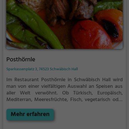
Posthörnle
Sparkassenplatz 3, 74523 Schwäbisch Hall
Im Restaurant Posthörnle in Schwäbisch Hall wird
man von einer vielfältigen Auswahl an Speisen aus
aller Welt verwöhnt. Ob Türkisch, Europäisch,
Mediterran, Meeresfrüchte, Fisch, vegetarisch oder
gesunde Gerichte - hier ist für jeden Geschmack
etwas dabei. Auch Halal- und vegane Speisen stehen
Mehr erfahren
auf der Speisekarte. Die gemütliche Atmosphäre lädt
zum Verweilen ein und das freundliche Personal