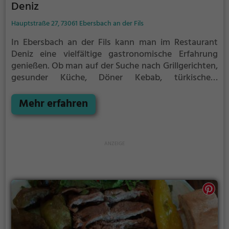
Deniz
Hauptstraße 27, 73061 Ebersbach an der Fils
In Ebersbach an der Fils kann man im Restaurant
Deniz eine vielfältige gastronomische Erfahrung
genießen. Ob man auf der Suche nach Grillgerichten,
gesunder Küche, Döner Kebab, türkischen,
europäischen oder mediterranen Spezialitäten ist -
hier wird man fündig. Auch für Veganer und
Mehr erfahren
Vegetarier bietet das Restaurant eine breite
Auswahl an Gerichten. Dazu gibt es eine erlesene
Auswahl an Weinen, gesunden und halal-
zertifizierten Speisen sowie vegetarischen Optionen.
Selbst für ein leckeres Frühstück ist gesorgt. Die
Atmosphäre lädt zum Verweilen ein und das
freundliche Personal sorgt dafür, dass man sich
rundum wohl fühlt. Tauche ein in die Welt von Deniz
und lass dich kulinarisch verwöhnen!