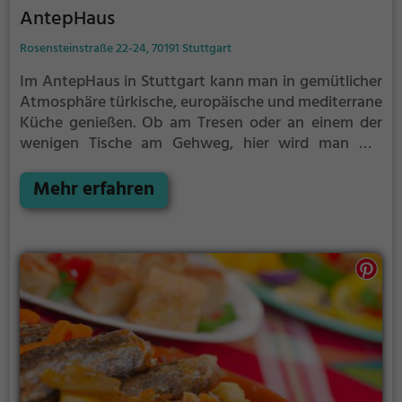
AntepHaus
Rosensteinstraße 22-24, 70191 Stuttgart
Im AntepHaus in Stuttgart kann man in gemütlicher
Atmosphäre türkische, europäische und mediterrane
Küche genießen. Ob am Tresen oder an einem der
wenigen Tische am Gehweg, hier wird man mit
traditionellen Gerichten wie Kebab und Dips
verwöhnt. Auch für gesunde und halal-Speisen ist
Mehr erfahren
gesorgt. Tauche ein und spüre das Ambiente,
während man das vielfältige Angebot an Getränken
und Speisen probiert. Ein kulinarisches Erlebnis, das
man sich nicht entgehen lassen sollte.