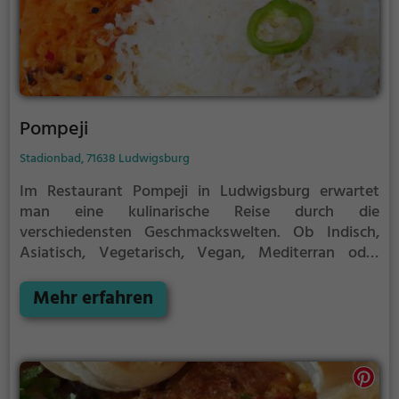
Pompeji
Stadionbad, 71638 Ludwigsburg
Im Restaurant Pompeji in Ludwigsburg erwartet
man eine kulinarische Reise durch die
verschiedensten Geschmackswelten. Ob Indisch,
Asiatisch, Vegetarisch, Vegan, Mediterran oder
Italienisch - hier findet man für jeden Geschmack das
Passende. Neben einer vielfältigen Auswahl an
Mehr erfahren
Speisen und gesunden Gerichten kann man sich
auch an einer umfangreichen Getränkekarte
erfreuen, die alles von Cocktails bis hin zu veganen
und vegetarischen Getränken beinhaltet. Die
gemütliche Atmosphäre und das einladende