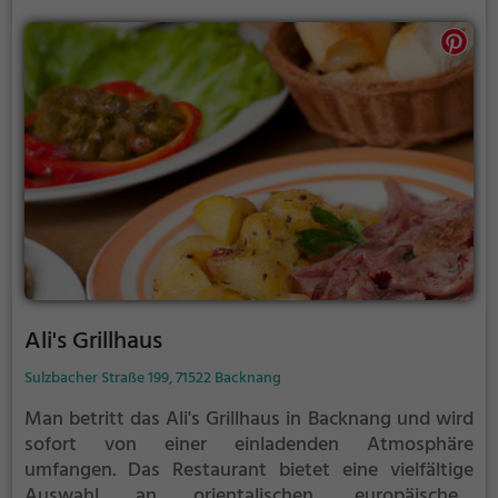
sorgt für einen rundum gelungenen Aufenthalt.
Genieße die kulinarische Reise und lass dich von den
köstlichen Gerichten im Restaurant Posthörnle
verzaubern.
Ali's Grillhaus
Sulzbacher Straße 199, 71522 Backnang
Man betritt das Ali's Grillhaus in Backnang und wird
sofort von einer einladenden Atmosphäre
umfangen. Das Restaurant bietet eine vielfältige
Auswahl an orientalischen, europäischen,