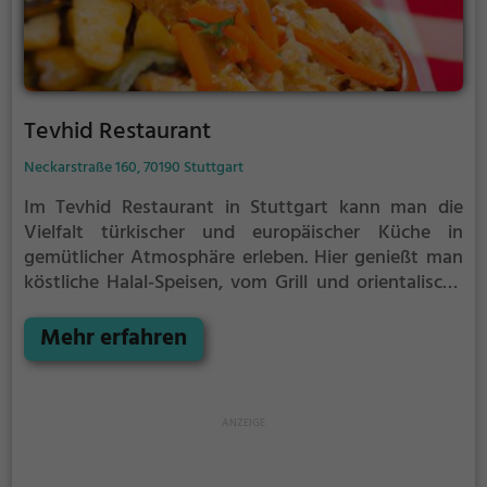
Tevhid Restaurant
Neckarstraße 160, 70190 Stuttgart
Im Tevhid Restaurant in Stuttgart kann man die
Vielfalt türkischer und europäischer Küche in
gemütlicher Atmosphäre erleben. Hier genießt man
köstliche Halal-Speisen, vom Grill und orientalische
Frühstücks- und Brunch-Spezialitäten. Dazu werden
erfrischende Getränke und duftender Kaffee
Mehr erfahren
gereicht. Ein Ort, an dem man sich entspannt
zurücklehnen und die köstlichen Aromen der
mediterranen Küche genießen kann. Das Tevhid
Restaurant verbindet Tradition und Moderne, um
seinen Gästen ein unvergessliches kulinarisches
Erlebnis zu bieten.