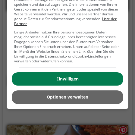
speichern und darauf zugreifen. Die Informationen von Ihrem
Gerät können mit den Partnern geteilt oder speziell von dieser
Website verwendet werden. Wir und unsere Partner dürfen
genaue Daten zur Standortbestimmung verwenden.
Liste der
Defne
Partner
Hirschbachstraße 10, 73431 Aalen
Einige Anbieter nutzen Ihre personenbezogenen Daten
möglicherweise auf Grundlage ihres berechtigten Interesses.
Dagegen können Sie unten über den Button zum Verwalten
Im Restaurant Defne in Aalen kann man in die Welt
Ihrer Optionen Einspruch erheben. Unten auf dieser Seite oder
der türkischen, europäischen und mediterranen
im Menü der Website finden Sie einen Link, über den Sie die
Küche eintauchen. Mit einer vielfältigen Auswahl an
Einwilligung in die Datenschutz- und Cookie-Einstellungen
verwalten oder widerrufen können.
gesunden und halal-zertifizierten Gerichten bietet
das Defne für jeden Geschmack etwas. Das
Ambiente lädt zum Verweilen ein und die
Mehr erfahren
Einwilligen
umfangreiche Getränkekarte rundet das kulinarische
Erlebnis ab. Hier kann man die Vielfalt der
Optionen verwalten
orientalischen und westlichen Genüsse genießen,
und sich von der Qualität der Speisen überzeugen.
Defne ist die perfekte Adresse für einen
kulinarischen Ausflug in die Welt des guten Essens.