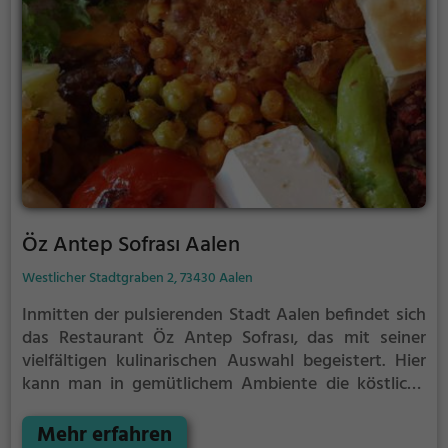
Ambiente machen den Besuch zu einem echten
Genusserlebnis. Willkommen im Restaurant Pompeji!
Öz Antep Sofrası Aalen
Westlicher Stadtgraben 2, 73430 Aalen
Inmitten der pulsierenden Stadt Aalen befindet sich
das Restaurant Öz Antep Sofrası, das mit seiner
vielfältigen kulinarischen Auswahl begeistert. Hier
kann man in gemütlichem Ambiente die köstliche
türkische, europäische und mediterrane Küche
genießen. Ob saftige Grillgerichte, frische
Mehr erfahren