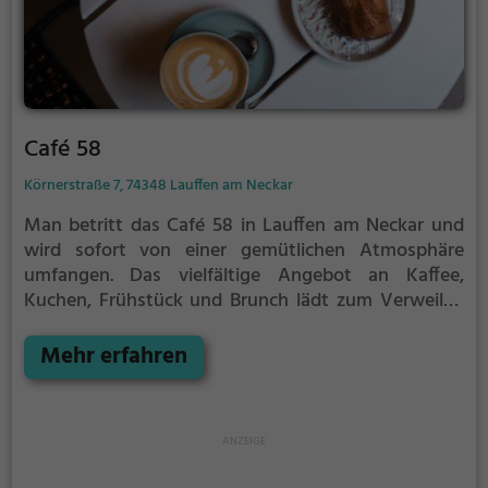
Café 58
Körnerstraße 7, 74348 Lauffen am Neckar
Man betritt das Café 58 in Lauffen am Neckar und
wird sofort von einer gemütlichen Atmosphäre
umfangen. Das vielfältige Angebot an Kaffee,
Kuchen, Frühstück und Brunch lädt zum Verweilen
ein. Ob türkische, europäische oder mediterrane
Küche, hier findet man für jeden Geschmack das
Mehr erfahren
passende Gericht. Gesunde, vegane und
vegetarische Optionen stehen ebenfalls auf der
Speisekarte. Tauche ein in die Welt von Café 58 und
genieße die Vielfalt kulinarischer Köstlichkeiten.