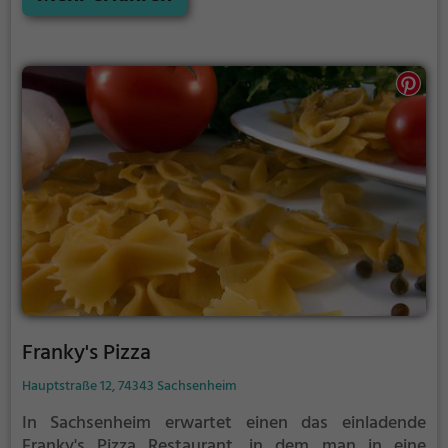
europäische oder kontinentale Küche, hier ist für
jeden Geschmack etwas dabei. Das Bistro bietet
zudem vegetarische und vegane Gerichte sowie
Halal-Speisen an. Die Fusionsküche des Restaurants
lädt dazu ein, neue Geschmackskombinationen zu
entdecken und sich kulinarisch verwöhnen zu lassen.
Das Damas Rose ist ein Ort, an dem man die Vielfalt
der Küche erleben und genießen kann.
Franky's Pizza
Hauptstraße 12, 74343 Sachsenheim
In Sachsenheim erwartet einen das einladende
Franky's Pizza Restaurant, in dem man in eine