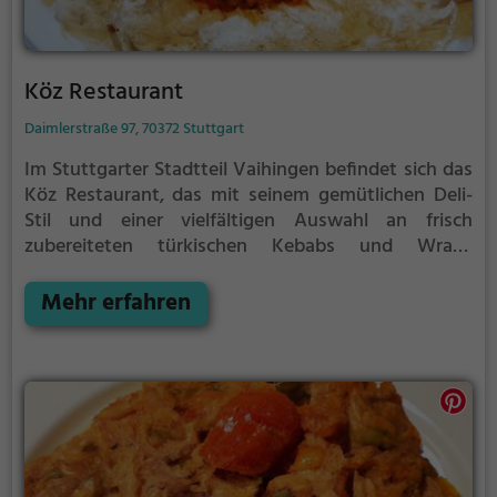
Köz Restaurant
Daimlerstraße 97, 70372 Stuttgart
Im Stuttgarter Stadtteil Vaihingen befindet sich das
Köz Restaurant, das mit seinem gemütlichen Deli-
Stil und einer vielfältigen Auswahl an frisch
zubereiteten türkischen Kebabs und Wraps
überzeugt. Hier kann man in angenehmer
Atmosphäre türkische, europäische und mediterrane
Mehr erfahren
Gerichte sowie gesunde und halal-Speisen genießen.
Ein Ort, an dem man die Vielfalt der türkischen
Küche erleben kann und sich kulinarisch verwöhnen
lassen kann. Tauche ein in die Welt des Köz
Restaurants und lass dich von den Köstlichkeiten
überraschen.