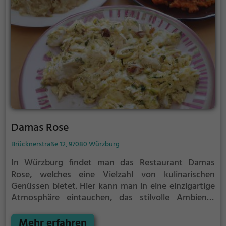
Damas Rose
Brücknerstraße 12, 97080 Würzburg
In Würzburg findet man das Restaurant Damas
Rose, welches eine Vielzahl von kulinarischen
Genüssen bietet. Hier kann man in eine einzigartige
Atmosphäre eintauchen, das stilvolle Ambiente
genießen und sich durch das vielfältige Angebot an
Getränken und Speisen probieren. Ob arabische,
Mehr erfahren