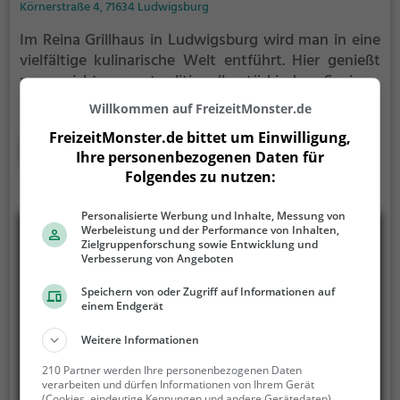
Körnerstraße 4, 71634 Ludwigsburg
Im Reina Grillhaus in Ludwigsburg wird man in eine
vielfältige kulinarische Welt entführt. Hier genießt
man nicht nur traditionelle türkische Speisen,
sondern auch köstliche europäische und
Willkommen auf FreizeitMonster.de
mediterrane Gerichte. Gesunde und halal-
FreizeitMonster.de bittet um Einwilligung,
zertifizierte Optionen stehen ebenfalls auf der
Mehr erfahren
Ihre personenbezogenen Daten für
Speisekarte und sogar ein reichhaltiges
Folgendes zu nutzen:
Frühstücksangebot erwartet die Gäste. Die
Atmosphäre ist einladend und das Ambiente lädt
Personalisierte Werbung und Inhalte, Messung von
zum Verweilen ein. Mit einer breiten Auswahl an
Werbeleistung und der Performance von Inhalten,
Getränken wird hier für jeden Geschmack etwas
Zielgruppenforschung sowie Entwicklung und
Verbesserung von Angeboten
geboten. Im Reina Grillhaus erlebt man echte
Gastfreundschaft und Vielfalt auf dem Teller.
Speichern von oder Zugriff auf Informationen auf
einem Endgerät
Weitere Informationen
210 Partner werden Ihre personenbezogenen Daten
verarbeiten und dürfen Informationen von Ihrem Gerät
(Cookies, eindeutige Kennungen und andere Gerätedaten)