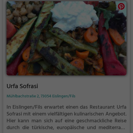
die freundlichen Mitarbeiter sorgen für einen
rundum gelungenen Aufenthalt. Wer Stuttgart von
seiner genussvollen Seite erleben möchte, sollte
unbedingt im Bonema vorbeischauen. Egal ob für ein
romantisches Dinner zu zweit oder einen geselligen
Abend mit Freunden, hier ist man genau richtig.
Urfa Sofrasi
Mühlbachstraße 2, 73054 Eislingen/Fils
In Eislingen/Fils erwartet einen das Restaurant Urfa
Sofrasi mit einem vielfältigen kulinarischen Angebot.
Hier kann man sich auf eine geschmackliche Reise
durch die türkische, europäische und mediterrane