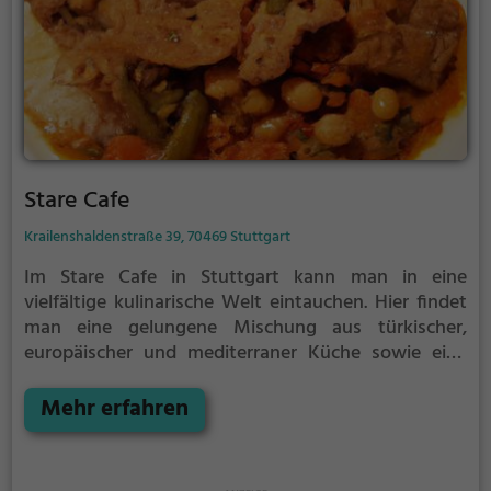
Stare Cafe
Krailenshaldenstraße 39, 70469 Stuttgart
Im Stare Cafe in Stuttgart kann man in eine
vielfältige kulinarische Welt eintauchen. Hier findet
man eine gelungene Mischung aus türkischer,
europäischer und mediterraner Küche sowie eine
Auswahl an biologischen, gesunden und
vegetarischen Gerichten. Außerdem werden auch
Mehr erfahren
Halal-Speisen angeboten. Ob man ein ausgiebiges
Frühstück oder einen ausgedehnten Brunch
genießen möchte, hier ist für jeden etwas dabei.