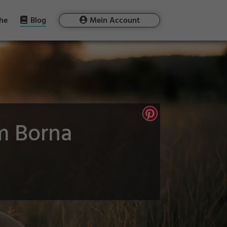
he
Blog
Mein Account
m Borna