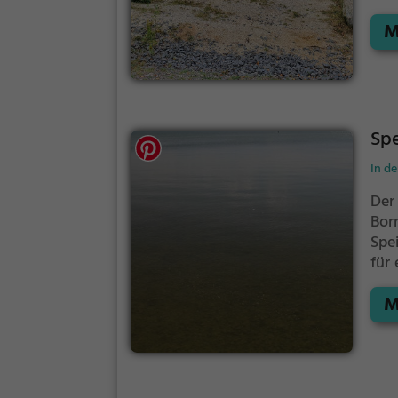
Aus
M
Fam
und
aus 
Spe
In d
Der 
Bor
Spe
für
die
M
biet