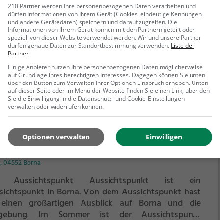
he von 3,9 ha ist er der größte Park der Stadt und lädt
210 Partner werden Ihre personenbezogenen Daten verarbeiten und
 Spazieren und Verweilen ein.
Mit einladenden
dürfen Informationen von Ihrem Gerät (Cookies, eindeutige Kennungen
und andere Gerätedaten) speichern und darauf zugreifen. Die
nflächen und Sitzgelegenheiten bietet der
Informationen von Ihrem Gerät können mit den Partnern geteilt oder
illerpark zahlreiche Möglichkeiten zur Entspannung.
speziell von dieser Website verwendet werden. Wir und unsere Partner
ehr erfahren
dürfen genaue Daten zur Standortbestimmung verwenden.
Liste der
Partner
Einige Anbieter nutzen Ihre personenbezogenen Daten möglicherweise
auf Grundlage ihres berechtigten Interesses. Dagegen können Sie unten
über den Button zum Verwalten Ihrer Optionen Einspruch erheben. Unten
auf dieser Seite oder im Menü der Website finden Sie einen Link, über den
Sie die Einwilligung in die Datenschutz- und Cookie-Einstellungen
verwalten oder widerrufen können.
Optionen verwalten
Einwilligen
ssichtspunkt
2, 04552 Borna
r Aussichtspunkt Aussichtspunkt ist ein
sichtspunkt in Borna.
Von dem Aussichtspunkt hast
einen großartigen Ausblick auf Borna und die
ebung.
Im Sommer ist der Aussichtspunkt