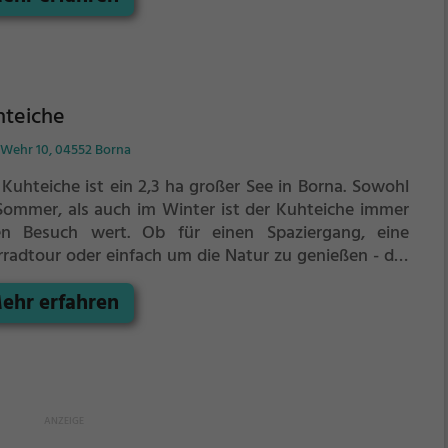
hteiche
Wehr 10, 04552 Borna
Kuhteiche ist ein 2,3 ha großer See in Borna.
Sowohl
Sommer, als auch im Winter ist der Kuhteiche immer
en Besuch wert. Ob für einen Spaziergang, eine
rradtour oder einfach um die Natur zu genießen - der
teiche bietet zahlreiche Möglichkeiten für
ehr erfahren
zeitaktivitäten.