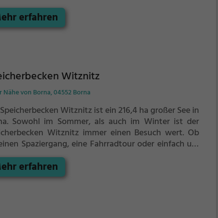
sichtspunkt ein schönes Ausflugsziel für
ehr erfahren
ilienausflüge, Wanderungen oder zum Picknicken
 lockt an warmen und sonnigen Tagen viele Besucher
der Region an.
icherbecken Witznitz
er Nähe von Borna, 04552 Borna
Speicherbecken Witznitz ist ein 216,4 ha großer See in
na.
Sowohl im Sommer, als auch im Winter ist der
icherbecken Witznitz immer einen Besuch wert. Ob
 einen Spaziergang, eine Fahrradtour oder einfach um
 Natur zu genießen - der Speicherbecken Witznitz
ehr erfahren
et zahlreiche Möglichkeiten für Freizeitaktivitäten.