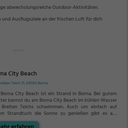
nge abwechslungsreiche Outdoor-Aktivitäten.
nd Ausflugsziele an der frischen Luft für dich
na City Beach
reiten Teich 15, 04552 Borna
 Borna City Beach ist ein Strand in Borna.
Bei gutem
ter kannst du am Borna City Beach im kühlen Wasser
 Breiten Teichs schwimmen.
Auch um einfach auf
em Strandtuch die Sonne zu genießen gibt es am
na City Beach genug Platz. Denk aber immer daran,
ehr erfahren
h ausreichend vor der Sonne zu schützen.