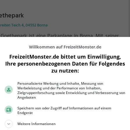
ethepark
reiten Teich 4, 04552 Borna
 Goethepark ist eine Parkanlage in Borna.
Mit seiner
he von 2,1 ha ist er der 2. größte Park der Stadt und
Willkommen auf FreizeitMonster.de
t zum Spazieren und Verweilen ein.
Mit einladenden
nflächen und Sitzgelegenheiten bietet der
FreizeitMonster.de bittet um Einwilligung,
thepark zahlreiche Möglichkeiten zur Entspannung.
Ihre personenbezogenen Daten für Folgendes
ehr erfahren
zu nutzen:
Personalisierte Werbung und Inhalte, Messung von
Werbeleistung und der Performance von Inhalten,
Zielgruppenforschung sowie Entwicklung und Verbesserung von
Angeboten
illerpark
Speichern von oder Zugriff auf Informationen auf einem
Endgerät
reiten Teich, 04552 Borna
Schillerpark ist eine Parkanlage in Borna.
Mit seiner
Weitere Informationen