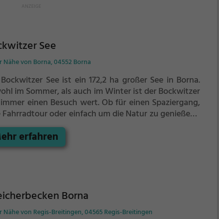
ckwitzer See
er Nähe von Borna, 04552 Borna
 Bockwitzer See ist ein 172,2 ha großer See in Borna.
ohl im Sommer, als auch im Winter ist der Bockwitzer
 immer einen Besuch wert. Ob für einen Spaziergang,
e Fahrradtour oder einfach um die Natur zu genießen -
 Bockwitzer See bietet zahlreiche Möglichkeiten für
ehr erfahren
zeitaktivitäten.
eicherbecken Borna
r Nähe von Regis-Breitingen, 04565 Regis-Breitingen