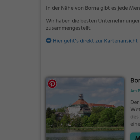
In der Nähe von Borna gibt es jede Me
Wir haben die besten Unternehmungen u
zusammengestellt.
Hier geht’s direkt zur Kartenansicht
Bor
Am B
Der
Wet
des
ein
Bor
M
dic