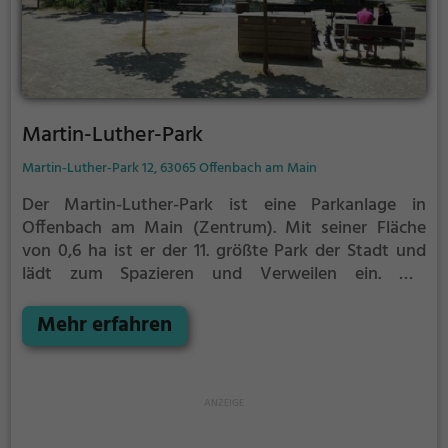
Martin-Luther-Park
Martin-Luther-Park 12, 63065 Offenbach am Main
Der Martin-Luther-Park ist eine Parkanlage in
Offenbach am Main (Zentrum).
Mit seiner Fläche
von 0,6 ha ist er der 11. größte Park der Stadt und
lädt zum Spazieren und Verweilen ein.
Mit
einladenden Grünflächen und Sitzgelegenheiten
bietet der Martin-Luther-Park zahlreiche
Mehr erfahren
Möglichkeiten zur Entspannung.