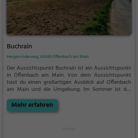
Buchrain
Hergenröderweg, 63069 Offenbach am Main
Der Aussichtspunkt Buchrain ist ein Aussichtspunkt
in Offenbach am Main.
Von dem Aussichtspunkt
hast du einen großartigen Ausblick auf Offenbach
am Main und die Umgebung.
Im Sommer ist der
Aussichtspunkt Buchrain ein schönes Ausflugsziel
für Familienausflüge, Wanderungen oder zum
Mehr erfahren
Picknicken und lockt an warmen und sonnigen
Tagen viele Besucher aus der Region an.