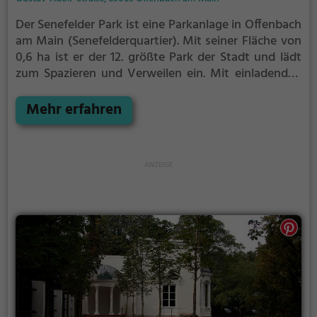
Der Senefelder Park ist eine Parkanlage in Offenbach
am Main (Senefelderquartier).
Mit seiner Fläche von
0,6 ha ist er der 12. größte Park der Stadt und lädt
zum Spazieren und Verweilen ein.
Mit einladenden
Grünflächen und Sitzgelegenheiten bietet der
Senefelder Park zahlreiche Möglichkeiten zur
Mehr erfahren
Entspannung.