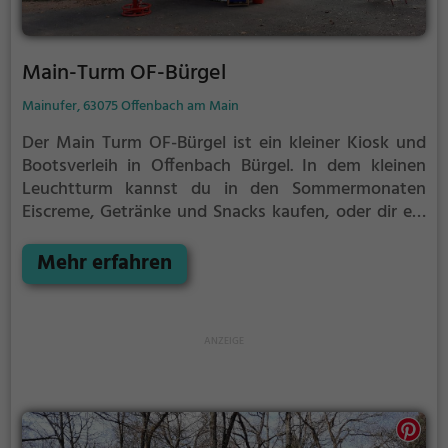
Main-Turm OF-Bürgel
Mainufer, 63075 Offenbach am Main
Der Main Turm OF-Bürgel ist ein kleiner Kiosk und
Bootsverleih in Offenbach Bürgel.
In dem kleinen
Leuchtturm kannst du in den Sommermonaten
Eiscreme, Getränke und Snacks kaufen, oder dir ein
Kanu, Kayak oder SUP für eine Fahrt auf dem Main
ausleihen.
Mehr erfahren