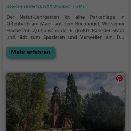
Goerdelerstraße 131, 63071 Offenbach am Main
Der Natur-Lehrgarten ist eine Parkanlage in
Offenbach am Main, auf dem Buchhügel.
Mit seiner
Fläche von 2,0 ha ist er der 6. größte Park der Stadt
und lädt zum Spazieren und Verweilen ein.
Der
Natur-Lehrgarten grenzt an das Gelände der Kinder-
und Jugendfarm Offenbach an. Im Park selbst
Mehr erfahren
befindet sich außerdem ein kleiner Grillplatz, der bei
schönem Wetter gut besucht ist.