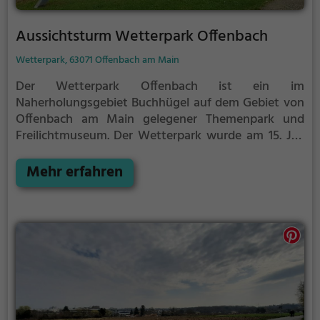
Aussichtsturm Wetterpark Offenbach
Wetterpark, 63071 Offenbach am Main
Der Wetterpark Offenbach ist ein im
Naherholungsgebiet Buchhügel auf dem Gebiet von
Offenbach am Main gelegener Themenpark und
Freilichtmuseum.
Der Wetterpark wurde am 15. Juli
2005 als Gemeinschaftsprojekt der Stadt Offenbach,
des Planungsverbandes Ballungsraum
Mehr erfahren
Frankfurt/Rhein-Main sowie des Deutschen
Wetterdienstes eingeweiht. Er befindet sich auf dem
ehemaligen Gelände der Stadtgärtnerei und des
städtischen Anzuchtgartens des Eigenbetriebs der
Stadt Offenbach.