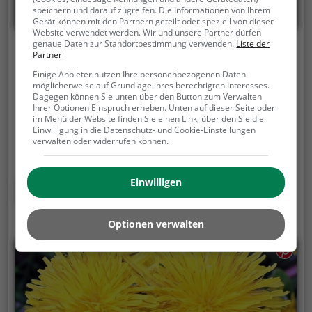
speichern und darauf zugreifen. Die Informationen von Ihrem
Gerät können mit den Partnern geteilt oder speziell von dieser
Website verwendet werden. Wir und unsere Partner dürfen
genaue Daten zur Standortbestimmung verwenden.
Liste der
Oberer Molenpark
Partner
Einige Anbieter nutzen Ihre personenbezogenen Daten
Hafeninsel 30, 63067 Offenbach am Main
möglicherweise auf Grundlage ihres berechtigten Interesses.
Dagegen können Sie unten über den Button zum Verwalten
Der Oberer Molenpark ist eine Parkanlage in
Ihrer Optionen Einspruch erheben. Unten auf dieser Seite oder
Offenbach am Main (Nordend).
Mit seiner Fläche von
im Menü der Website finden Sie einen Link, über den Sie die
Einwilligung in die Datenschutz- und Cookie-Einstellungen
0,3 ha ist er der 13. größte Park der Stadt und lädt
verwalten oder widerrufen können.
zum Spazieren und Verweilen ein.
Mit einladenden
Grünflächen und Sitzgelegenheiten bietet der
Oberer Molenpark zahlreiche Möglichkeiten zur
Einwilligen
Mehr erfahren
Entspannung.
Optionen verwalten