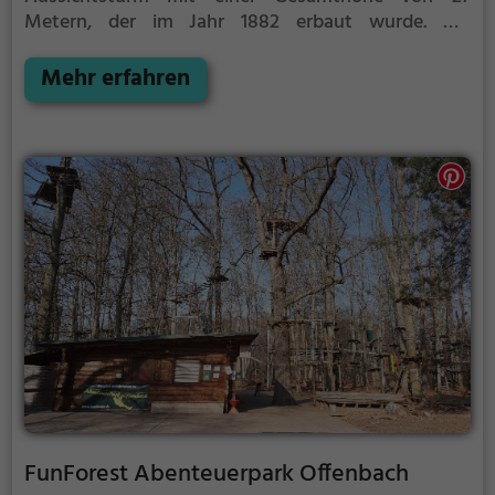
Metern, der im Jahr 1882 erbaut wurde. Die
Aussichtsplattform befindet sich in 24 Meter Höhe.
Das Gebäude ist als Kulturdenkmal nach dem
Mehr erfahren
Hessischen Denkmalschutzgesetz in die örtliche
Denkmalliste eingetragen.
FunForest Abenteuerpark Offenbach