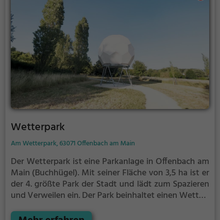
Wetterpark
Am Wetterpark, 63071 Offenbach am Main
Der Wetterpark ist eine Parkanlage in Offenbach am
Main (Buchhügel).
Mit seiner Fläche von 3,5 ha ist er
der 4. größte Park der Stadt und lädt zum Spazieren
und Verweilen ein.
Der Park beinhaltet einen Wetter-
Lehrpfad, der aus vielen verschiedenen Stationen
mit spannenden Informationen zu Natur- und