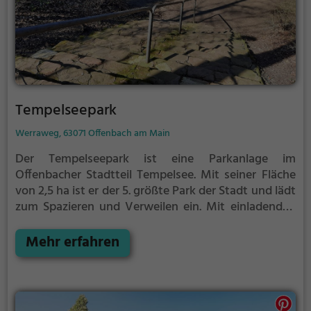
Tempelseepark
Werraweg, 63071 Offenbach am Main
Der Tempelseepark ist eine Parkanlage im
Offenbacher Stadtteil Tempelsee.
Mit seiner Fläche
von 2,5 ha ist er der 5. größte Park der Stadt und lädt
zum Spazieren und Verweilen ein.
Mit einladenden
Grünflächen und Sitzgelegenheiten bietet der
Tempelseepark zahlreiche Möglichkeiten zur
Mehr erfahren
Entspannung.