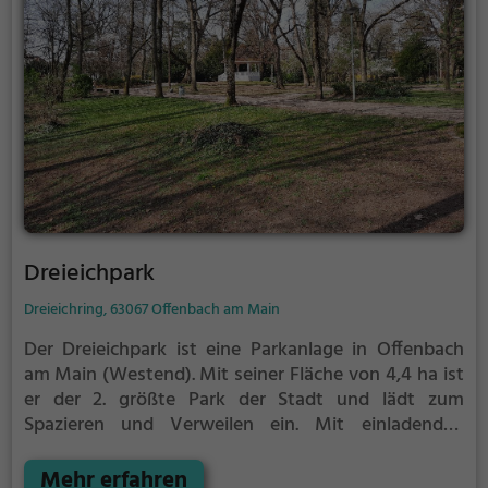
Dreieichpark
Dreieichring, 63067 Offenbach am Main
Der Dreieichpark ist eine Parkanlage in Offenbach
am Main (Westend).
Mit seiner Fläche von 4,4 ha ist
er der 2. größte Park der Stadt und lädt zum
Spazieren und Verweilen ein.
Mit einladenden
Grünflächen und Sitzgelegenheiten bietet der
Dreieichpark zahlreiche Möglichkeiten zur
Mehr erfahren