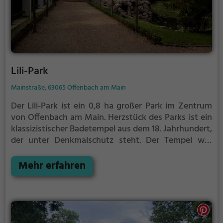
Lili-Park
Mainstraße, 63065 Offenbach am Main
Der Lili-Park ist ein 0,8 ha großer Park im Zentrum
von Offenbach am Main.
Herzstück des Parks ist ein
klassizistischer Badetempel aus dem 18. Jahrhundert,
der unter Denkmalschutz steht.
Der Tempel war
ursprünglich direkt am Main gebaut worden, später
jedoch in den heutigen Park zurückversetzt.
Mehr erfahren