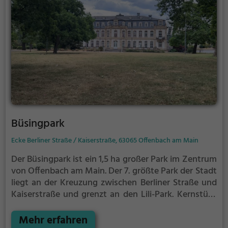
Büsingpark
Ecke Berliner Straße / Kaiserstraße, 63065 Offenbach am Main
Der Büsingpark ist ein 1,5 ha großer Park im Zentrum
von Offenbach am Main.
Der 7. größte Park der Stadt
liegt an der Kreuzung zwischen Berliner Straße und
Kaiserstraße und grenzt an den Lili-Park.
Kernstück
des Parks ist das gleichnamige Büsing-Palais, mit
dem der Park als Kulturdenkmal unter
Mehr erfahren