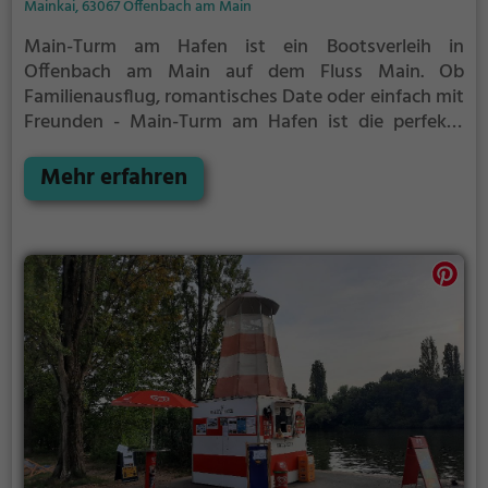
Mainkai, 63067 Offenbach am Main
Main-Turm am Hafen ist ein Bootsverleih in
Offenbach am Main auf dem Fluss Main.
Ob
Familienausflug, romantisches Date oder einfach mit
Freunden - Main-Turm am Hafen ist die perfekte
Adresse in Offenbach am Main. Hier kommen
sowohl Naturfreunde als auch Sportbegeisterte und
Mehr erfahren
echte Wasserratten auf ihre Kosten.