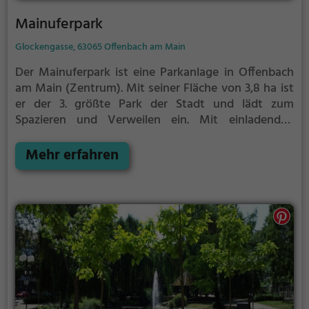
Mainuferpark
Glockengasse, 63065 Offenbach am Main
Der Mainuferpark ist eine Parkanlage in Offenbach
am Main (Zentrum).
Mit seiner Fläche von 3,8 ha ist
er der 3. größte Park der Stadt und lädt zum
Spazieren und Verweilen ein.
Mit einladenden
Grünflächen und Sitzgelegenheiten bietet der
Mainuferpark zahlreiche Möglichkeiten zur
Mehr erfahren
Entspannung.