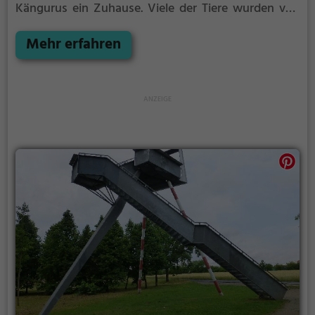
Kängurus ein Zuhause.
Viele der Tiere wurden von
ihren Besitzern abgegeben oder sogar ausgesetzt,
bevor sie im Waldzoo Offenbach mühsam wieder
Mehr erfahren
aufgepäppelt werden.