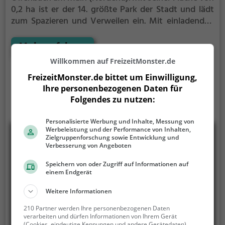
0,2 ha ist er der 14. größte Park der Stadt und lädt
zum Spazieren und Verweilen ein.
Mit einladenden
Grünflächen und Sitzgelegenheiten bietet der
Unterer Molenpark zahlreiche Möglichkeiten zur
Mehr erfahren
Entspannung.
Willkommen auf FreizeitMonster.de
FreizeitMonster.de bittet um Einwilligung,
Ihre personenbezogenen Daten für
Folgendes zu nutzen:
Personalisierte Werbung und Inhalte, Messung von
Werbeleistung und der Performance von Inhalten,
Zielgruppenforschung sowie Entwicklung und
Verbesserung von Angeboten
Speichern von oder Zugriff auf Informationen auf
einem Endgerät
Weitere Informationen
210 Partner werden Ihre personenbezogenen Daten
verarbeiten und dürfen Informationen von Ihrem Gerät
(Cookies, eindeutige Kennungen und andere Gerätedaten)