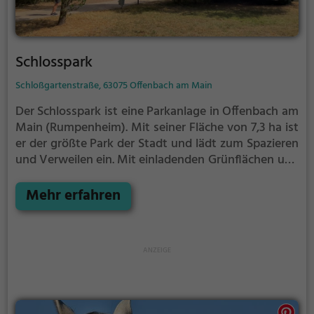
Schlosspark
Schloßgartenstraße, 63075 Offenbach am Main
Der Schlosspark ist eine Parkanlage in Offenbach am
Main (Rumpenheim).
Mit seiner Fläche von 7,3 ha ist
er der größte Park der Stadt und lädt zum Spazieren
und Verweilen ein.
Mit einladenden Grünflächen und
Sitzgelegenheiten bietet der Schlosspark zahlreiche
Möglichkeiten zur Entspannung.
Mehr erfahren