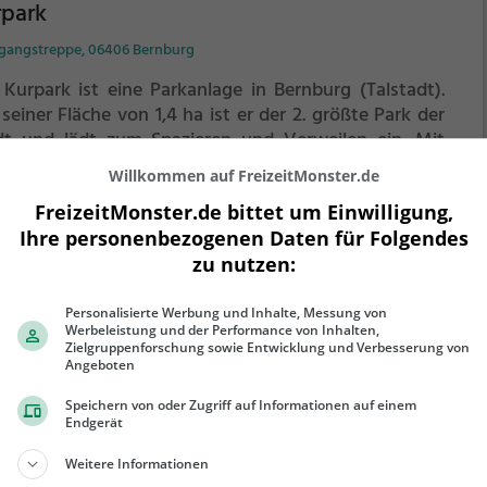
rpark
gangstreppe, 06406 Bernburg
 Kurpark ist eine Parkanlage in Bernburg (Talstadt).
seiner Fläche von 1,4 ha ist er der 2. größte Park der
dt und lädt zum Spazieren und Verweilen ein.
Mit
ladenden Grünflächen und Sitzgelegenheiten bietet
Willkommen auf FreizeitMonster.de
 Kurpark zahlreiche Möglichkeiten zur Entspannung.
FreizeitMonster.de bittet um Einwilligung,
ehr erfahren
Ihre personenbezogenen Daten für Folgendes
zu nutzen:
Personalisierte Werbung und Inhalte, Messung von
Werbeleistung und der Performance von Inhalten,
losspark Neugattersleben
Zielgruppenforschung sowie Entwicklung und Verbesserung von
Angeboten
 06429 Nienburg (Saale)
Speichern von oder Zugriff auf Informationen auf einem
 Schlosspark Neugattersleben ist eine Parkanlage in
Endgerät
burg (Saale).
Mit seiner Fläche von 47,2 ha ist er der
Weitere Informationen
ßte Park der Stadt und lädt zum Spazieren und