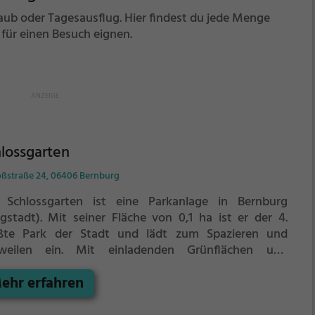
Urlaub oder Tagesausflug. Hier findest du jede Menge
 für einen Besuch eignen.
lossgarten
oßstraße 24, 06406 Bernburg
 Schlossgarten ist eine Parkanlage in Bernburg
gstadt).
Mit seiner Fläche von 0,1 ha ist er der 4.
ßte Park der Stadt und lädt zum Spazieren und
weilen ein.
Mit einladenden Grünflächen und
zgelegenheiten bietet der Schlossgarten zahlreiche
ehr erfahren
lichkeiten zur Entspannung.