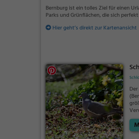
Bernburg ist ein tolles Ziel für einen 
Parks und Grünflächen, die sich perfekt
Hier geht’s direkt zur Kartenansicht
Sch
Schl
Der
(Ber
grö
Ver
Sit
M
Mög