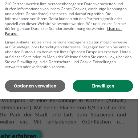
weilen ein.
Mit einladenden Grünflächen und
210 Partner werden Ihre personenbezogenen Daten verarbeiten und
dürfen Informationen von Ihrem Gerät (Cookies, eindeutige Kennungen
tzgelegenheiten bietet der Schlosspark
und andere Gerätedaten) speichern und darauf zugreifen. Die
ehr erfahren
gattersleben zahlreiche Möglichkeiten zur
Informationen von Ihrem Gerät können mit den Partnern geteilt oder
spannung.
speziell von dieser Website verwendet werden. Wir und unsere Partner
dürfen genaue Daten zur Standortbestimmung verwenden.
Liste der
Partner
Einige Anbieter nutzen Ihre personenbezogenen Daten möglicherweise
auf Grundlage ihres berechtigten Interesses. Dagegen können Sie unten
über den Button zum Verwalten Ihrer Optionen Einspruch erheben. Unten
auf dieser Seite oder im Menü der Website finden Sie einen Link, über den
Sie die Einwilligung in die Datenschutz- und Cookie-Einstellungen
verwalten oder widerrufen können.
kspark
Optionen verwalten
Einwilligen
ziger Winkel 7, 06388 Köthen (Anhalt)
 Volkspark ist eine Parkanlage in Köthen (Anhalt)
rdershausen).
Mit seiner Fläche von 8,9 ha ist er der
ßte Park der Stadt und lädt zum Spazieren und
weilen ein.
Mit einladenden Grünflächen und
zgelegenheiten bietet der Volkspark zahlreiche
ehr erfahren
lichkeiten zur Entspannung.