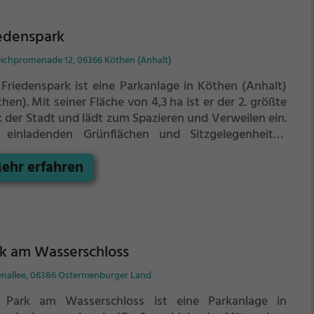
edenspark
eichpromenade 12, 06366 Köthen (Anhalt)
 Friedenspark ist eine Parkanlage in Köthen (Anhalt)
then).
Mit seiner Fläche von 4,3 ha ist er der 2. größte
k der Stadt und lädt zum Spazieren und Verweilen ein.
 einladenden Grünflächen und Sitzgelegenheiten
tet der Friedenspark zahlreiche Möglichkeiten zur
ehr erfahren
spannung.
k am Wasserschloss
enallee, 06386 Osternienburger Land
 Park am Wasserschloss ist eine Parkanlage in