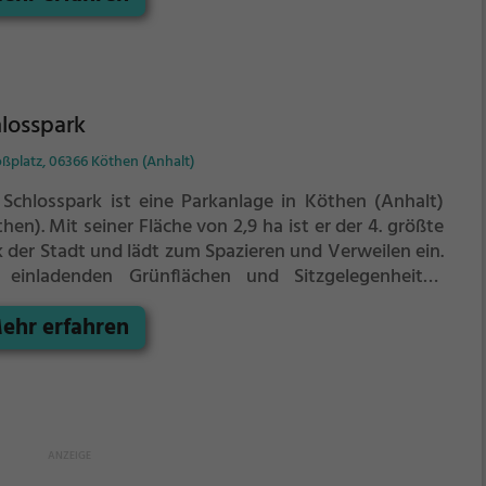
losspark
ßplatz, 06366 Köthen (Anhalt)
 Schlosspark ist eine Parkanlage in Köthen (Anhalt)
then).
Mit seiner Fläche von 2,9 ha ist er der 4. größte
k der Stadt und lädt zum Spazieren und Verweilen ein.
 einladenden Grünflächen und Sitzgelegenheiten
tet der Schlosspark zahlreiche Möglichkeiten zur
ehr erfahren
spannung.