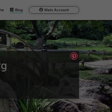
he
Blog
Mein Account
rg