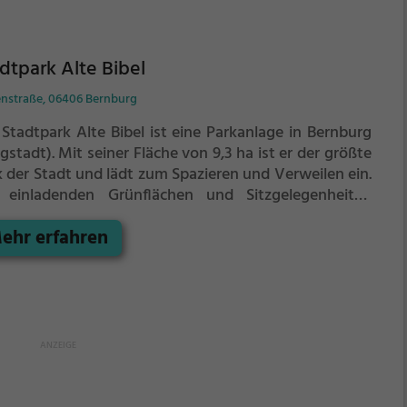
dtpark Alte Bibel
nstraße, 06406 Bernburg
 Stadtpark Alte Bibel ist eine Parkanlage in Bernburg
gstadt).
Mit seiner Fläche von 9,3 ha ist er der größte
k der Stadt und lädt zum Spazieren und Verweilen ein.
 einladenden Grünflächen und Sitzgelegenheiten
tet der Stadtpark Alte Bibel zahlreiche Möglichkeiten
ehr erfahren
 Entspannung.