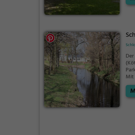
Sch
Schlo
Der
(Kö
Par
Mit
bie
M
Ent