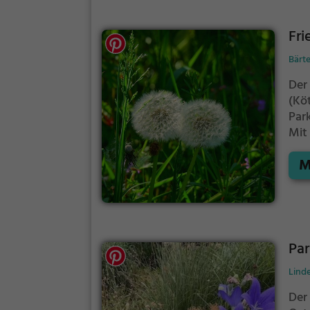
Fri
Bärt
Der
(Kö
Par
Mit
bie
M
Ent
Par
Lind
Der