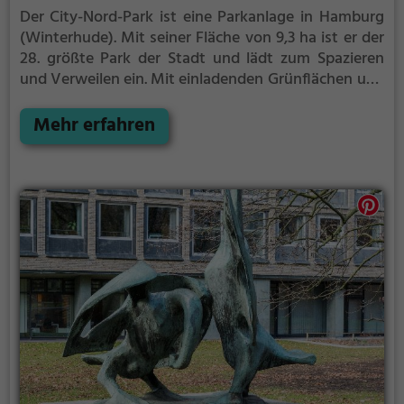
Der City-Nord-Park ist eine Parkanlage in Hamburg
(Winterhude).
Mit seiner Fläche von 9,3 ha ist er der
28. größte Park der Stadt und lädt zum Spazieren
und Verweilen ein.
Mit einladenden Grünflächen und
Sitzgelegenheiten bietet der City-Nord-Park
zahlreiche Möglichkeiten zur Entspannung.
Mehr erfahren