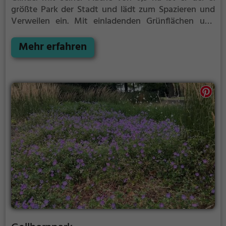
größte Park der Stadt und lädt zum Spazieren und
Verweilen ein.
Mit einladenden Grünflächen und
Sitzgelegenheiten bietet der Park am alten
Stützpunkt zahlreiche Möglichkeiten zur
Mehr erfahren
Entspannung.