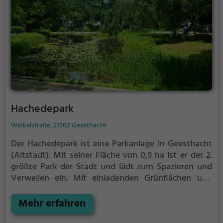
Hachedepark
Winkelstraße, 21502 Geesthacht
Der Hachedepark ist eine Parkanlage in Geesthacht
(Altstadt).
Mit seiner Fläche von 0,9 ha ist er der 2.
größte Park der Stadt und lädt zum Spazieren und
Verweilen ein.
Mit einladenden Grünflächen und
Sitzgelegenheiten bietet der Hachedepark zahlreiche
Möglichkeiten zur Entspannung.
Mehr erfahren