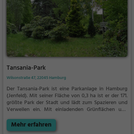
Tansania-Park
Wilsonstraße 47, 22045 Hamburg
Der Tansania-Park ist eine Parkanlage in Hamburg
(Jenfeld).
Mit seiner Fläche von 0,3 ha ist er der 171.
größte Park der Stadt und lädt zum Spazieren und
Verweilen ein.
Mit einladenden Grünflächen und
Sitzgelegenheiten bietet der Tansania-Park
zahlreiche Möglichkeiten zur Entspannung.
Mehr erfahren