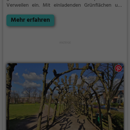
Verweilen ein.
Mit einladenden Grünflächen und
Sitzgelegenheiten bietet der Liliencronpark
zahlreiche Möglichkeiten zur Entspannung.
Mehr erfahren