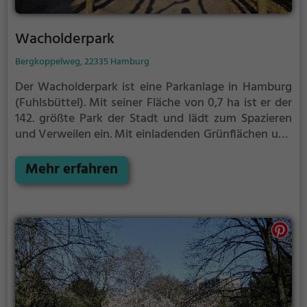
Wacholderpark
Bergkoppelweg, 22335 Hamburg
Der Wacholderpark ist eine Parkanlage in Hamburg
(Fuhlsbüttel).
Mit seiner Fläche von 0,7 ha ist er der
142. größte Park der Stadt und lädt zum Spazieren
und Verweilen ein.
Mit einladenden Grünflächen und
Sitzgelegenheiten bietet der Wacholderpark
zahlreiche Möglichkeiten zur Entspannung.
Mehr erfahren