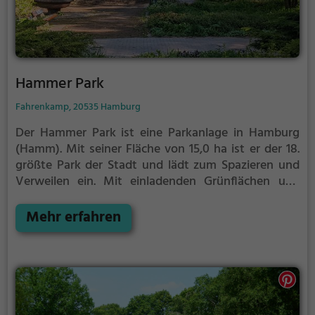
Hammer Park
Fahrenkamp, 20535 Hamburg
Der Hammer Park ist eine Parkanlage in Hamburg
(Hamm).
Mit seiner Fläche von 15,0 ha ist er der 18.
größte Park der Stadt und lädt zum Spazieren und
Verweilen ein.
Mit einladenden Grünflächen und
Sitzgelegenheiten bietet der Hammer Park
zahlreiche Möglichkeiten zur Entspannung.
Mehr erfahren