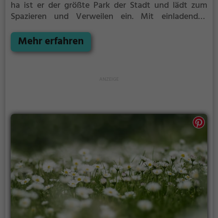
ha ist er der größte Park der Stadt und lädt zum
Spazieren und Verweilen ein.
Mit einladenden
Grünflächen und Sitzgelegenheiten bietet der
Garten der Schmetterlinge zahlreiche Möglichkeiten
Mehr erfahren
zur Entspannung.