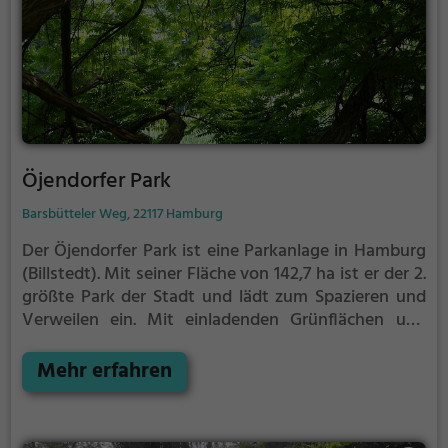
Öjendorfer Park
Barsbütteler Weg, 22117 Hamburg
Der Öjendorfer Park ist eine Parkanlage in Hamburg
(Billstedt).
Mit seiner Fläche von 142,7 ha ist er der 2.
größte Park der Stadt und lädt zum Spazieren und
Verweilen ein.
Mit einladenden Grünflächen und
Sitzgelegenheiten bietet der 25. größte Park
Deutschlands zahlreiche Möglichkeiten zur
Mehr erfahren
Entspannung.