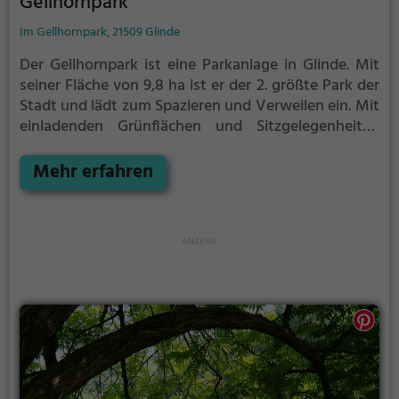
Gellhornpark
Im Gellhornpark, 21509 Glinde
Der Gellhornpark ist eine Parkanlage in Glinde.
Mit
seiner Fläche von 9,8 ha ist er der 2. größte Park der
Stadt und lädt zum Spazieren und Verweilen ein.
Mit
einladenden Grünflächen und Sitzgelegenheiten
bietet der Gellhornpark zahlreiche Möglichkeiten zur
Entspannung.
Mehr erfahren