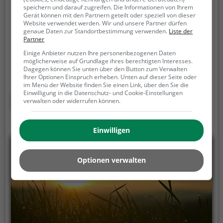
Bergedorfer Rathauspark
speichern und darauf zugreifen. Die Informationen von Ihrem
Gerät können mit den Partnern geteilt oder speziell von dieser
Schulenbrooksweg, 21029 Hamburg
Website verwendet werden. Wir und unsere Partner dürfen
genaue Daten zur Standortbestimmung verwenden.
Liste der
Der Bergedorfer Rathauspark ist eine Parkanlage in
Partner
Hamburg (Bergedorf).
Mit seiner Fläche von 1,1 ha ist
Einige Anbieter nutzen Ihre personenbezogenen Daten
er der 123. größte Park der Stadt und lädt zum
möglicherweise auf Grundlage ihres berechtigten Interesses.
Dagegen können Sie unten über den Button zum Verwalten
Spazieren und Verweilen ein.
Mit einladenden
Ihrer Optionen Einspruch erheben. Unten auf dieser Seite oder
Grünflächen und Sitzgelegenheiten bietet der
im Menü der Website finden Sie einen Link, über den Sie die
Einwilligung in die Datenschutz- und Cookie-Einstellungen
Bergedorfer Rathauspark zahlreiche Möglichkeiten
Mehr erfahren
verwalten oder widerrufen können.
zur Entspannung.
Einwilligen
Optionen verwalten