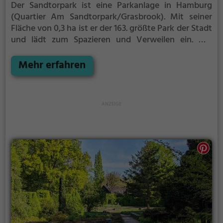
Der Sandtorpark ist eine Parkanlage in Hamburg
(Quartier Am Sandtorpark/Grasbrook).
Mit seiner
Fläche von 0,3 ha ist er der 163. größte Park der Stadt
und lädt zum Spazieren und Verweilen ein.
Mit
einladenden Grünflächen und Sitzgelegenheiten
bietet der Sandtorpark zahlreiche Möglichkeiten zur
Mehr erfahren
Entspannung.