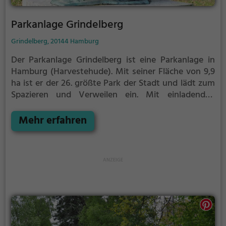
Parkanlage Grindelberg
Grindelberg, 20144 Hamburg
Der Parkanlage Grindelberg ist eine Parkanlage in
Hamburg (Harvestehude).
Mit seiner Fläche von 9,9
ha ist er der 26. größte Park der Stadt und lädt zum
Spazieren und Verweilen ein.
Mit einladenden
Grünflächen und Sitzgelegenheiten bietet der
Parkanlage Grindelberg zahlreiche Möglichkeiten zur
Mehr erfahren
Entspannung.