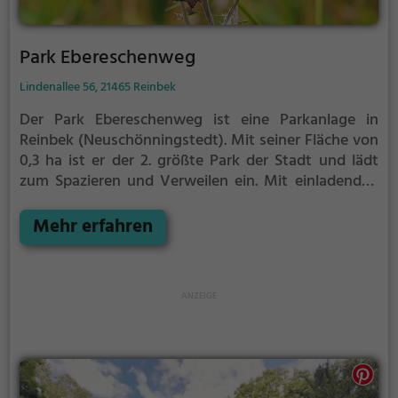
Park Ebereschenweg
Lindenallee 56, 21465 Reinbek
Der Park Ebereschenweg ist eine Parkanlage in
Reinbek (Neuschönningstedt).
Mit seiner Fläche von
0,3 ha ist er der 2. größte Park der Stadt und lädt
zum Spazieren und Verweilen ein.
Mit einladenden
Grünflächen und Sitzgelegenheiten bietet der Park
Ebereschenweg zahlreiche Möglichkeiten zur
Mehr erfahren
Entspannung.