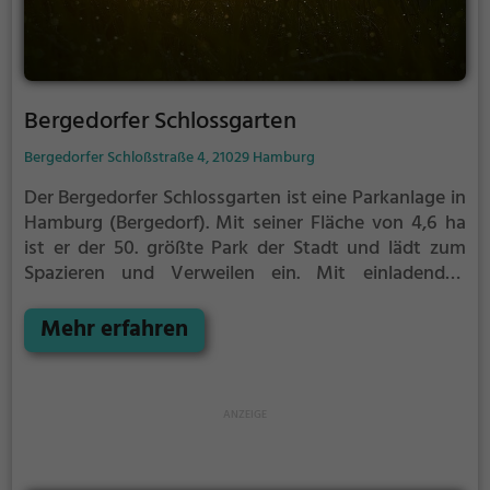
Bergedorfer Schlossgarten
Bergedorfer Schloßstraße 4, 21029 Hamburg
Der Bergedorfer Schlossgarten ist eine Parkanlage in
Hamburg (Bergedorf).
Mit seiner Fläche von 4,6 ha
ist er der 50. größte Park der Stadt und lädt zum
Spazieren und Verweilen ein.
Mit einladenden
Grünflächen und Sitzgelegenheiten bietet der
Bergedorfer Schlossgarten zahlreiche Möglichkeiten
Mehr erfahren
zur Entspannung.