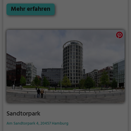
komplett kostenfrei.
Eröffnet wurde der Park im Jahr
1821 mit der Pflanzung der ersten Platane.
Mehr erfahren
Sandtorpark
Am Sandtorpark 4, 20457 Hamburg