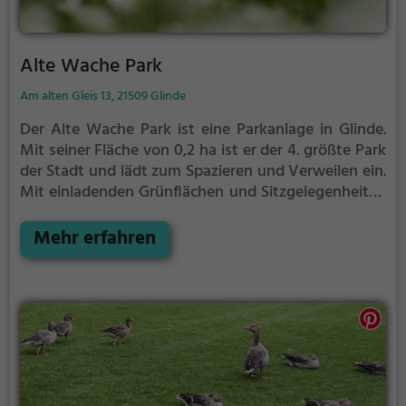
Alte Wache Park
Am alten Gleis 13, 21509 Glinde
Der Alte Wache Park ist eine Parkanlage in Glinde.
Mit seiner Fläche von 0,2 ha ist er der 4. größte Park
der Stadt und lädt zum Spazieren und Verweilen ein.
Mit einladenden Grünflächen und Sitzgelegenheiten
bietet der Alte Wache Park zahlreiche Möglichkeiten
zur Entspannung.
Mehr erfahren