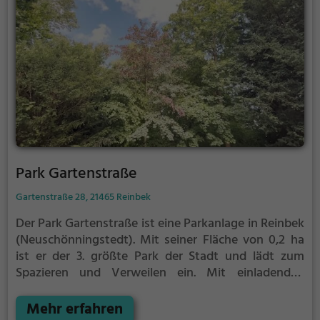
Park Gartenstraße
Gartenstraße 28, 21465 Reinbek
Der Park Gartenstraße ist eine Parkanlage in Reinbek
(Neuschönningstedt).
Mit seiner Fläche von 0,2 ha
ist er der 3. größte Park der Stadt und lädt zum
Spazieren und Verweilen ein.
Mit einladenden
Grünflächen und Sitzgelegenheiten bietet der Park
Gartenstraße zahlreiche Möglichkeiten zur
Mehr erfahren