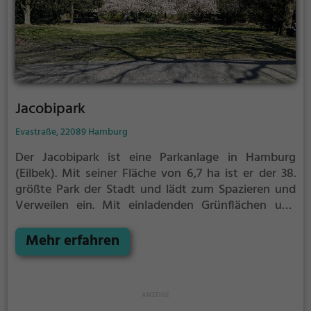
Jacobipark
Evastraße, 22089 Hamburg
Der Jacobipark ist eine Parkanlage in Hamburg
(Eilbek).
Mit seiner Fläche von 6,7 ha ist er der 38.
größte Park der Stadt und lädt zum Spazieren und
Verweilen ein.
Mit einladenden Grünflächen und
Sitzgelegenheiten bietet der Jacobipark zahlreiche
Möglichkeiten zur Entspannung.
Mehr erfahren