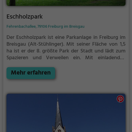
Eschholzpark
Fehrenbachallee, 79106 Freiburg im Breisgau
Der Eschholzpark ist eine Parkanlage in Freiburg im
Breisgau (Alt-Stühlinger).
Mit seiner Fläche von 1,5
ha ist er der 8. größte Park der Stadt und lädt zum
Spazieren und Verweilen ein.
Mit einladenden
Grünflächen und Sitzgelegenheiten bietet der
Eschholzpark zahlreiche Möglichkeiten zur
Mehr erfahren
Entspannung.