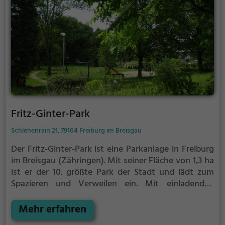
Fritz-Ginter-Park
Schlehenrain 21, 79104 Freiburg im Breisgau
Der Fritz-Ginter-Park ist eine Parkanlage in Freiburg
im Breisgau (Zähringen).
Mit seiner Fläche von 1,3 ha
ist er der 10. größte Park der Stadt und lädt zum
Spazieren und Verweilen ein.
Mit einladenden
Grünflächen und Sitzgelegenheiten bietet der Fritz-
Ginter-Park zahlreiche Möglichkeiten zur
Mehr erfahren
Entspannung.