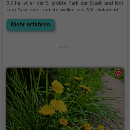
0,3 ha ist er der 5. größte Park der Stadt und lädt
zum Spazieren und Verweilen ein.
Mit einladenden
Grünflächen und Sitzgelegenheiten bietet der
Pappelgarten zahlreiche Möglichkeiten zur
Mehr erfahren
Entspannung.