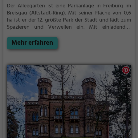
Der Alleegarten ist eine Parkanlage in Freiburg im
Breisgau (Altstadt-Ring).
Mit seiner Fläche von 0,6
ha ist er der 12. größte Park der Stadt und lädt zum
Spazieren und Verweilen ein.
Mit einladenden
Grünflächen und Sitzgelegenheiten bietet der
Alleegarten zahlreiche Möglichkeiten zur
Mehr erfahren
Entspannung.