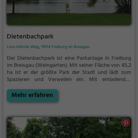
Dietenbachpark
Lina-Hähnle-Weg, 79114 Freiburg im Breisgau
Der Dietenbachpark ist eine Parkanlage in Freiburg
im Breisgau (Weingarten).
Mit seiner Fläche von 45,2
ha ist er der größte Park der Stadt und lädt zum
Spazieren und Verweilen ein.
Mit einladenden
Grünflächen und Sitzgelegenheiten bietet der
Dietenbachpark zahlreiche Möglichkeiten zur
Mehr erfahren
Entspannung.