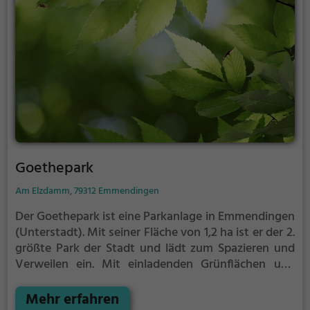
Goethepark
Am Elzdamm, 79312 Emmendingen
Der Goethepark ist eine Parkanlage in Emmendingen
(Unterstadt).
Mit seiner Fläche von 1,2 ha ist er der 2.
größte Park der Stadt und lädt zum Spazieren und
Verweilen ein.
Mit einladenden Grünflächen und
Sitzgelegenheiten bietet der Goethepark zahlreiche
Möglichkeiten zur Entspannung.
Mehr erfahren