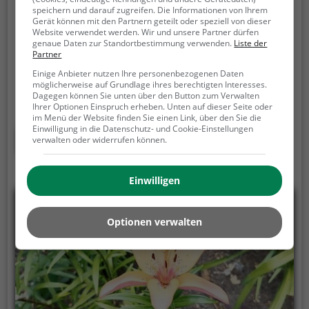
Kastanienaalle park
speichern und darauf zugreifen. Die Informationen von Ihrem
Gerät können mit den Partnern geteilt oder speziell von dieser
Kastanienallee 7, 79211 Denzlingen
Website verwendet werden. Wir und unsere Partner dürfen
genaue Daten zur Standortbestimmung verwenden.
Liste der
Der Kastanienaalle park ist eine Parkanlage in
Partner
Denzlingen.
Mit seiner Fläche von 0,5 ha ist er der
Einige Anbieter nutzen Ihre personenbezogenen Daten
größte Park der Stadt und lädt zum Spazieren und
möglicherweise auf Grundlage ihres berechtigten Interesses.
Dagegen können Sie unten über den Button zum Verwalten
Verweilen ein.
Mit einladenden Grünflächen und
Ihrer Optionen Einspruch erheben. Unten auf dieser Seite oder
Sitzgelegenheiten bietet der Kastanienaalle park
im Menü der Website finden Sie einen Link, über den Sie die
Einwilligung in die Datenschutz- und Cookie-Einstellungen
zahlreiche Möglichkeiten zur Entspannung.
Mehr erfahren
verwalten oder widerrufen können.
Einwilligen
Optionen verwalten