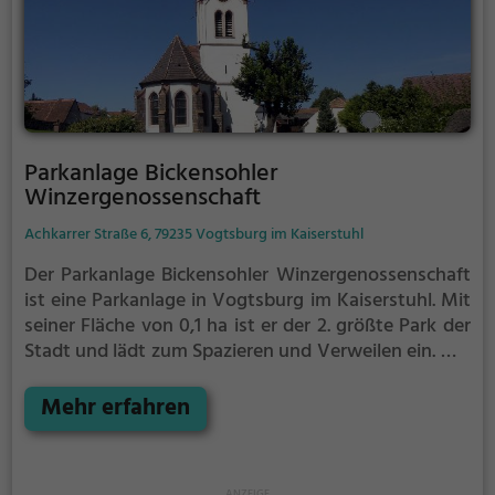
Parkanlage Bickensohler
Winzergenossenschaft
Achkarrer Straße 6, 79235 Vogtsburg im Kaiserstuhl
Der Parkanlage Bickensohler Winzergenossenschaft
ist eine Parkanlage in Vogtsburg im Kaiserstuhl.
Mit
seiner Fläche von 0,1 ha ist er der 2. größte Park der
Stadt und lädt zum Spazieren und Verweilen ein.
Mit
einladenden Grünflächen und Sitzgelegenheiten
bietet der Parkanlage Bickensohler
Mehr erfahren
Winzergenossenschaft zahlreiche Möglichkeiten zur
Entspannung.