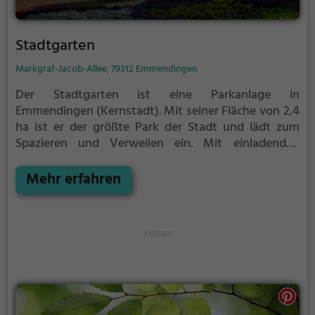
Stadtgarten
Markgraf-Jacob-Allee, 79312 Emmendingen
Der Stadtgarten ist eine Parkanlage in
Emmendingen (Kernstadt).
Mit seiner Fläche von 2,4
ha ist er der größte Park der Stadt und lädt zum
Spazieren und Verweilen ein.
Mit einladenden
Grünflächen und Sitzgelegenheiten bietet der
Stadtgarten zahlreiche Möglichkeiten zur
Mehr erfahren
Entspannung.