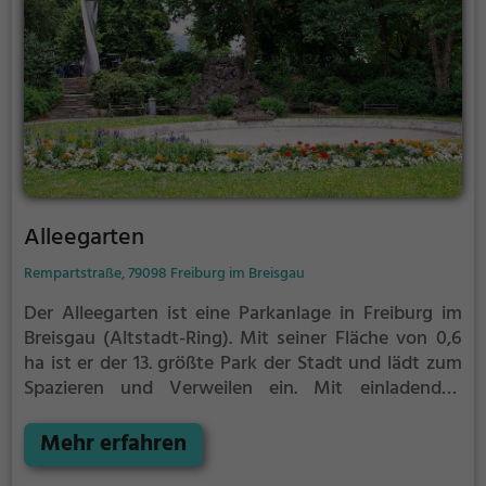
Alleegarten
Rempartstraße, 79098 Freiburg im Breisgau
Der Alleegarten ist eine Parkanlage in Freiburg im
Breisgau (Altstadt-Ring).
Mit seiner Fläche von 0,6
ha ist er der 13. größte Park der Stadt und lädt zum
Spazieren und Verweilen ein.
Mit einladenden
Grünflächen und Sitzgelegenheiten bietet der
Alleegarten zahlreiche Möglichkeiten zur
Mehr erfahren
Entspannung.