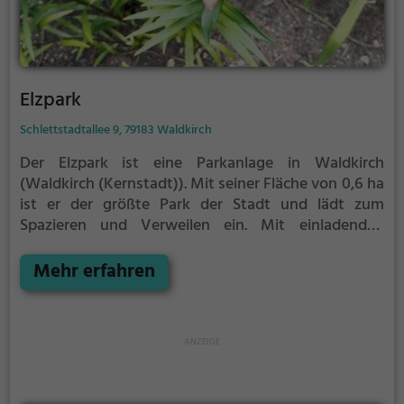
Elzpark
Schlettstadtallee 9, 79183 Waldkirch
Der Elzpark ist eine Parkanlage in Waldkirch
(Waldkirch (Kernstadt)).
Mit seiner Fläche von 0,6 ha
ist er der größte Park der Stadt und lädt zum
Spazieren und Verweilen ein.
Mit einladenden
Grünflächen und Sitzgelegenheiten bietet der
Elzpark zahlreiche Möglichkeiten zur Entspannung.
Mehr erfahren