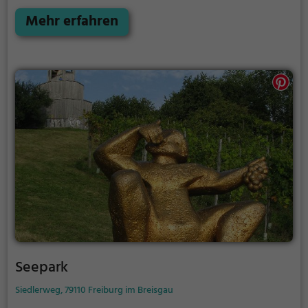
Sitzgelegenheiten bietet der Schlosspark Buchheim
zahlreiche Möglichkeiten zur Entspannung.
Mehr erfahren
Seepark
Siedlerweg, 79110 Freiburg im Breisgau