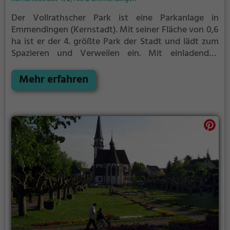
Der Vollrathscher Park ist eine Parkanlage in
Emmendingen (Kernstadt).
Mit seiner Fläche von 0,6
ha ist er der 4. größte Park der Stadt und lädt zum
Spazieren und Verweilen ein.
Mit einladenden
Grünflächen und Sitzgelegenheiten bietet der
Vollrathscher Park zahlreiche Möglichkeiten zur
Mehr erfahren
Entspannung.