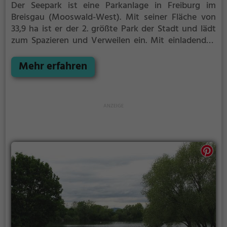
Der Seepark ist eine Parkanlage in Freiburg im
Breisgau (Mooswald-West).
Mit seiner Fläche von
33,9 ha ist er der 2. größte Park der Stadt und lädt
zum Spazieren und Verweilen ein.
Mit einladenden
Grünflächen und Sitzgelegenheiten bietet der
Seepark zahlreiche Möglichkeiten zur Entspannung.
Mehr erfahren