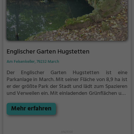
Englischer Garten Hugstetten
Am Felsenkeller, 79232 March
Der Englischer Garten Hugstetten ist eine
Parkanlage in March.
Mit seiner Fläche von 8,9 ha ist
er der größte Park der Stadt und lädt zum Spazieren
und Verweilen ein.
Mit einladenden Grünflächen und
Sitzgelegenheiten bietet der Englischer Garten
Hugstetten zahlreiche Möglichkeiten zur
Mehr erfahren
Entspannung.