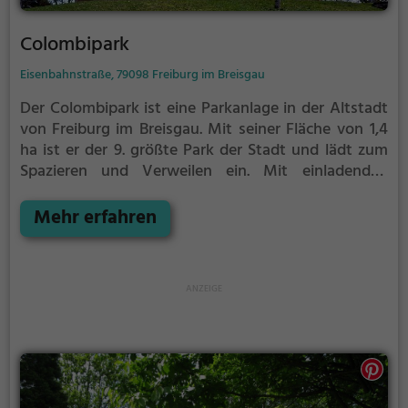
Colombipark
Eisenbahnstraße, 79098 Freiburg im Breisgau
Der Colombipark ist eine Parkanlage in der Altstadt
von Freiburg im Breisgau.
Mit seiner Fläche von 1,4
ha ist er der 9. größte Park der Stadt und lädt zum
Spazieren und Verweilen ein.
Mit einladenden
Grünflächen und Sitzgelegenheiten bietet der
Colombipark zahlreiche Möglichkeiten zur
Mehr erfahren
Entspannung.