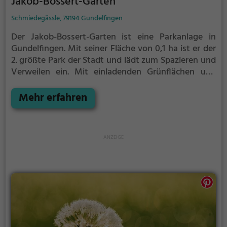
Jakob-Bossert-Garten
Schmiedegässle, 79194 Gundelfingen
Der Jakob-Bossert-Garten ist eine Parkanlage in
Gundelfingen.
Mit seiner Fläche von 0,1 ha ist er der
2. größte Park der Stadt und lädt zum Spazieren und
Verweilen ein.
Mit einladenden Grünflächen und
Sitzgelegenheiten bietet der Jakob-Bossert-Garten
zahlreiche Möglichkeiten zur Entspannung.
Mehr erfahren