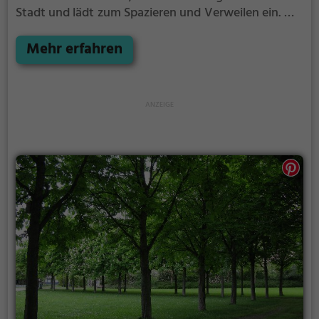
Stadt und lädt zum Spazieren und Verweilen ein.
Mit
einladenden Grünflächen und Sitzgelegenheiten
bietet der Queen-Auguste-Victoria-Park zahlreiche
Mehr erfahren
Möglichkeiten zur Entspannung.