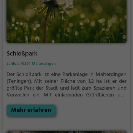
Schloßpark
Schloß, 79364 Malterdingen
Der Schloßpark ist eine Parkanlage in Malterdingen
(Teningen).
Mit seiner Fläche von 1,2 ha ist er der
größte Park der Stadt und lädt zum Spazieren und
Verweilen ein.
Mit einladenden Grünflächen und
Sitzgelegenheiten bietet der Schloßpark zahlreiche
Möglichkeiten zur Entspannung.
Mehr erfahren