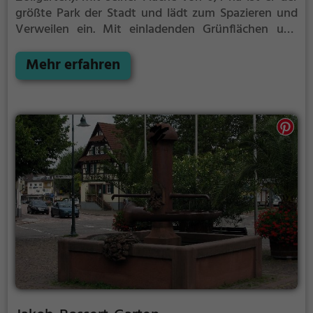
größte Park der Stadt und lädt zum Spazieren und
Verweilen ein.
Mit einladenden Grünflächen und
Sitzgelegenheiten bietet der Seepark zahlreiche
Möglichkeiten zur Entspannung.
Mehr erfahren