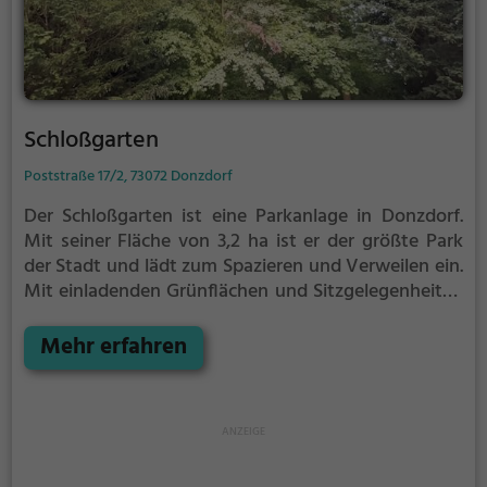
Schloßgarten
Poststraße 17/2, 73072 Donzdorf
Der Schloßgarten ist eine Parkanlage in Donzdorf.
Mit seiner Fläche von 3,2 ha ist er der größte Park
der Stadt und lädt zum Spazieren und Verweilen ein.
Mit einladenden Grünflächen und Sitzgelegenheiten
bietet der Schloßgarten zahlreiche Möglichkeiten zur
Entspannung.
Mehr erfahren