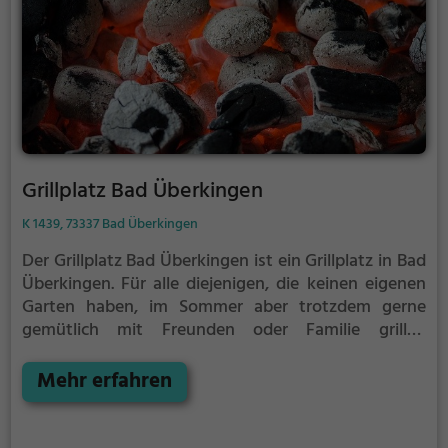
Grillplatz Bad Überkingen
K 1439, 73337 Bad Überkingen
Der Grillplatz Bad Überkingen ist ein Grillplatz in Bad
Überkingen.
Für alle diejenigen, die keinen eigenen
Garten haben, im Sommer aber trotzdem gerne
gemütlich mit Freunden oder Familie grillen
möchten ist der Grillplatz Bad Überkingen die
Lösung.
Mehr erfahren