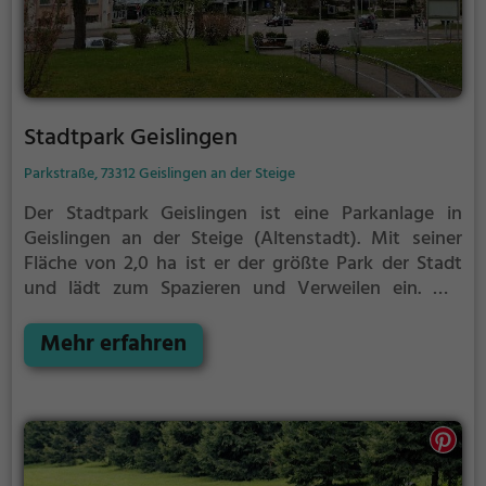
Stadtpark Geislingen
Parkstraße, 73312 Geislingen an der Steige
Der Stadtpark Geislingen ist eine Parkanlage in
Geislingen an der Steige (Altenstadt).
Mit seiner
Fläche von 2,0 ha ist er der größte Park der Stadt
und lädt zum Spazieren und Verweilen ein.
Mit
einladenden Grünflächen und Sitzgelegenheiten
bietet der Stadtpark Geislingen zahlreiche
Mehr erfahren
Möglichkeiten zur Entspannung.