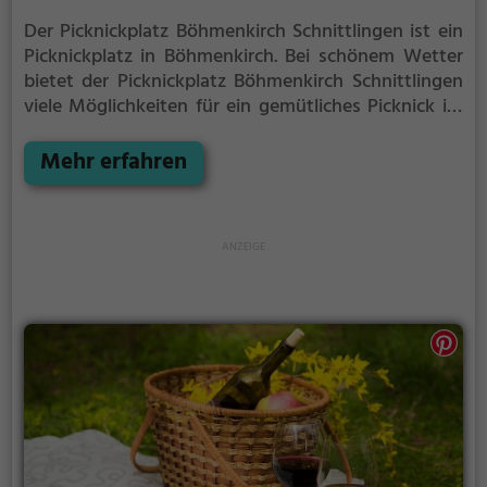
Der Picknickplatz Böhmenkirch Schnittlingen ist ein
Picknickplatz in Böhmenkirch.
Bei schönem Wetter
bietet der Picknickplatz Böhmenkirch Schnittlingen
viele Möglichkeiten für ein gemütliches Picknick im
Freien.
Egal ob als Ziel für einen Tagesausflug oder
als kurze Pause zwischendurch, der Picknickplatz
Mehr erfahren
Böhmenkirch Schnittlingen ist der perfekte Ort, um
die Akkus wieder aufzutanken und ein leckeres
Essen unter freiem Himmel zu genießen.