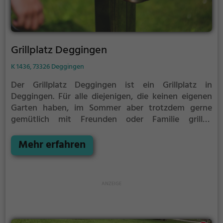
Grillplatz Deggingen
K 1436, 73326 Deggingen
Der Grillplatz Deggingen ist ein Grillplatz in
Deggingen.
Für alle diejenigen, die keinen eigenen
Garten haben, im Sommer aber trotzdem gerne
gemütlich mit Freunden oder Familie grillen
möchten ist der Grillplatz Deggingen die Lösung.
Der
große Vorteil des Grillplatzes: keine Nachbarn. Hier
Mehr erfahren
kann eine Feier ruhig auch mal bis spät in die Nacht
gehen und etwas lauter werden. Auf dem Grillplatz
seid ihr in den meisten Fällen unter euch und könnt
niemanden stören.