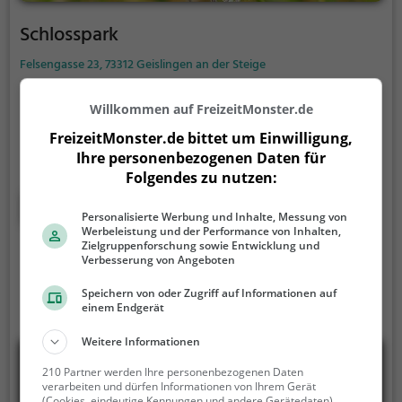
Schlosspark
Felsengasse 23, 73312 Geislingen an der Steige
Der Schlosspark ist eine Parkanlage in Geislingen an
Willkommen auf FreizeitMonster.de
der Steige.
Mit seiner Fläche von 0,9 ha ist er der 2.
größte Park der Stadt und lädt zum Spazieren und
FreizeitMonster.de bittet um Einwilligung,
Verweilen ein.
Mit einladenden Grünflächen und
Ihre personenbezogenen Daten für
Folgendes zu nutzen:
Sitzgelegenheiten bietet der Schlosspark zahlreiche
Möglichkeiten zur Entspannung.
Mehr erfahren
Personalisierte Werbung und Inhalte, Messung von
Werbeleistung und der Performance von Inhalten,
Zielgruppenforschung sowie Entwicklung und
Verbesserung von Angeboten
Speichern von oder Zugriff auf Informationen auf
einem Endgerät
Weitere Informationen
210 Partner werden Ihre personenbezogenen Daten
verarbeiten und dürfen Informationen von Ihrem Gerät
(Cookies, eindeutige Kennungen und andere Gerätedaten)