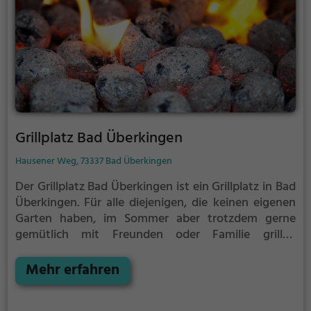
Grillplatz Bad Überkingen
Hausener Weg, 73337 Bad Überkingen
Der Grillplatz Bad Überkingen ist ein Grillplatz in Bad
Überkingen.
Für alle diejenigen, die keinen eigenen
Garten haben, im Sommer aber trotzdem gerne
gemütlich mit Freunden oder Familie grillen
möchten ist der Grillplatz Bad Überkingen die
Lösung.
Mehr erfahren