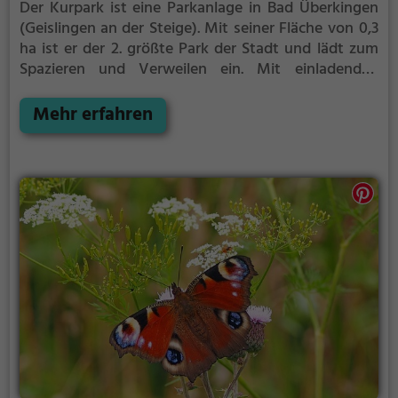
Der Kurpark ist eine Parkanlage in Bad Überkingen
(Geislingen an der Steige).
Mit seiner Fläche von 0,3
ha ist er der 2. größte Park der Stadt und lädt zum
Spazieren und Verweilen ein.
Mit einladenden
Grünflächen und Sitzgelegenheiten bietet der
Kurpark zahlreiche Möglichkeiten zur Entspannung.
Mehr erfahren