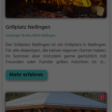
Grillplatz Nellingen
Geislinger Straße, 89191 Nellingen
Der Grillplatz Nellingen ist ein Grillplatz in Nellingen.
Für alle diejenigen, die keinen eigenen Garten haben,
im Sommer aber trotzdem gerne gemütlich mit
Freunden oder Familie grillen möchten ist der
Grillplatz Nellingen die Lösung.
Der große Vorteil des
Grillplatzes: keine Nachbarn. Hier kann eine Feier
Mehr erfahren
ruhig auch mal bis spät in die Nacht gehen und
etwas lauter werden. Auf dem Grillplatz seid ihr in
den meisten Fällen unter euch und könnt
niemanden stören.