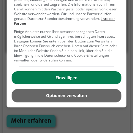
speichern und darauf zugreifen. Die Informationen von Ihrem
Gerät können mit den Partnern geteilt oder speziell von dieser
Website verwendet werden. Wir und unsere Partner dürfen
genaue Daten zur Standortbestimmung verwenden.
Liste der
Partner
Einige Anbieter nutzen Ihre personenbezogenen Daten
möglicherweise auf Grundlage ihres berechtigten Interesses.
Dagegen können Sie unten über den Button zum Verwalten
Ihrer Optionen Einspruch erheben. Unten auf dieser Seite oder
im Menü der Website finden Sie einen Link, über den Sie die
Einwilligung in die Datenschutz- und Cookie-Einstellungen
verwalten oder widerrufen können.
Kurpark
Otto-Neidhart-Platz 1, 73337 Bad Überkingen
Einwilligen
Der Kurpark ist eine Parkanlage in Bad Überkingen
(Geislingen an der Steige).
Mit seiner Fläche von 0,8
Optionen verwalten
ha ist er der größte Park der Stadt und lädt zum
Spazieren und Verweilen ein.
Mit einladenden
Grünflächen und Sitzgelegenheiten bietet der
Kurpark zahlreiche Möglichkeiten zur Entspannung.
Mehr erfahren