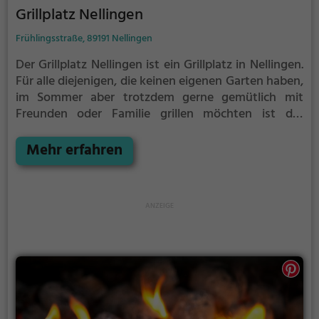
Grillplatz Nellingen
Frühlingsstraße, 89191 Nellingen
Der Grillplatz Nellingen ist ein Grillplatz in Nellingen.
Für alle diejenigen, die keinen eigenen Garten haben,
im Sommer aber trotzdem gerne gemütlich mit
Freunden oder Familie grillen möchten ist der
Grillplatz Nellingen die Lösung.
Der große Vorteil des
Grillplatzes: keine Nachbarn. Hier kann eine Feier
Mehr erfahren
ruhig auch mal bis spät in die Nacht gehen und
etwas lauter werden. Auf dem Grillplatz seid ihr in
den meisten Fällen unter euch und könnt
niemanden stören.