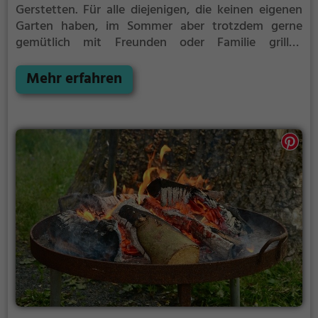
Gerstetten.
Für alle diejenigen, die keinen eigenen
Garten haben, im Sommer aber trotzdem gerne
gemütlich mit Freunden oder Familie grillen
möchten ist der Grillplatz Gerstetten die Lösung.
Gegrillt wird hier mit Holz.
Mehr erfahren