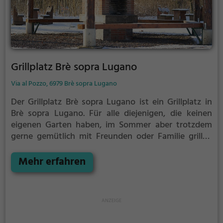
Grillplatz Brè sopra Lugano
Via al Pozzo, 6979 Brè sopra Lugano
Der Grillplatz Brè sopra Lugano ist ein Grillplatz in
Brè sopra Lugano.
Für alle diejenigen, die keinen
eigenen Garten haben, im Sommer aber trotzdem
gerne gemütlich mit Freunden oder Familie grillen
möchten ist der Grillplatz Brè sopra Lugano die
Lösung. Gegrillt wird hier mit Holzkohle.
Mehr erfahren