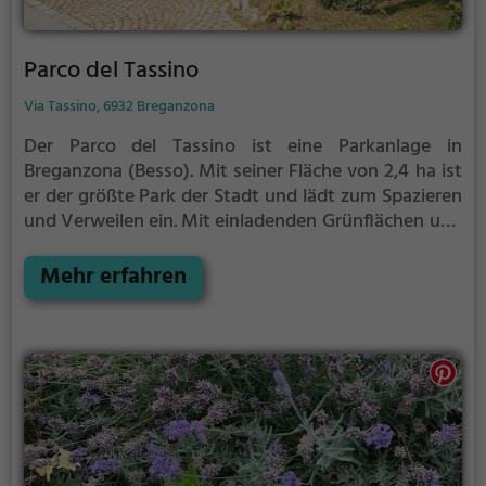
Parco del Tassino
Via Tassino, 6932 Breganzona
Der Parco del Tassino ist eine Parkanlage in
Breganzona (Besso).
Mit seiner Fläche von 2,4 ha ist
er der größte Park der Stadt und lädt zum Spazieren
und Verweilen ein.
Mit einladenden Grünflächen und
Sitzgelegenheiten bietet der Parco del Tassino
zahlreiche Möglichkeiten zur Entspannung.
Mehr erfahren