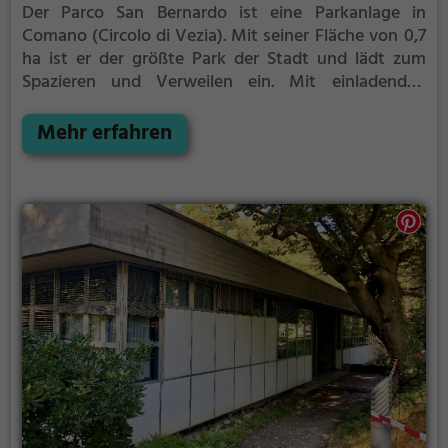
Der Parco San Bernardo ist eine Parkanlage in
Comano (Circolo di Vezia).
Mit seiner Fläche von 0,7
ha ist er der größte Park der Stadt und lädt zum
Spazieren und Verweilen ein.
Mit einladenden
Grünflächen und Sitzgelegenheiten bietet der Parco
San Bernardo zahlreiche Möglichkeiten zur
Mehr erfahren
Entspannung.