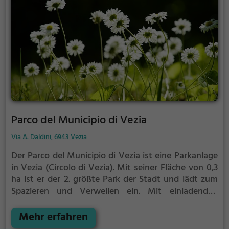
Parco del Municipio di Vezia
Via A. Daldini, 6943 Vezia
Der Parco del Municipio di Vezia ist eine Parkanlage
in Vezia (Circolo di Vezia).
Mit seiner Fläche von 0,3
ha ist er der 2. größte Park der Stadt und lädt zum
Spazieren und Verweilen ein.
Mit einladenden
Grünflächen und Sitzgelegenheiten bietet der Parco
del Municipio di Vezia zahlreiche Möglichkeiten zur
Mehr erfahren
Entspannung.