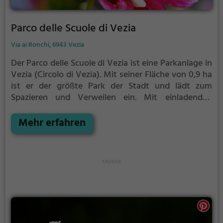
Parco delle Scuole di Vezia
Via ai Ronchi, 6943 Vezia
Der Parco delle Scuole di Vezia ist eine Parkanlage in
Vezia (Circolo di Vezia).
Mit seiner Fläche von 0,9 ha
ist er der größte Park der Stadt und lädt zum
Spazieren und Verweilen ein.
Mit einladenden
Grünflächen und Sitzgelegenheiten bietet der Parco
delle Scuole di Vezia zahlreiche Möglichkeiten zur
Mehr erfahren
Entspannung.