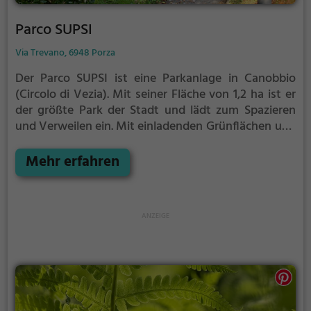
Parco SUPSI
Via Trevano, 6948 Porza
Der Parco SUPSI ist eine Parkanlage in Canobbio
(Circolo di Vezia).
Mit seiner Fläche von 1,2 ha ist er
der größte Park der Stadt und lädt zum Spazieren
und Verweilen ein.
Mit einladenden Grünflächen und
Sitzgelegenheiten bietet der Parco SUPSI zahlreiche
Möglichkeiten zur Entspannung.
Mehr erfahren