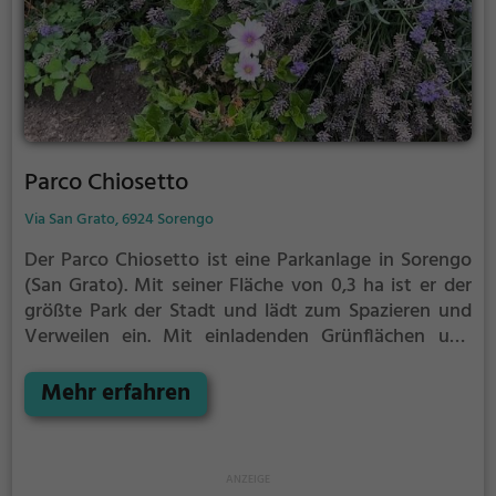
Parco Chiosetto
Via San Grato, 6924 Sorengo
Der Parco Chiosetto ist eine Parkanlage in Sorengo
(San Grato).
Mit seiner Fläche von 0,3 ha ist er der
größte Park der Stadt und lädt zum Spazieren und
Verweilen ein.
Mit einladenden Grünflächen und
Sitzgelegenheiten bietet der Parco Chiosetto
zahlreiche Möglichkeiten zur Entspannung.
Mehr erfahren