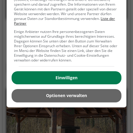
speichern und darauf zugreifen. Die Informationen von Ihrem
Gerät können mit den Partnern geteilt oder speziell von dieser
Website verwendet werden. Wir und unsere Partner dürfen
genaue Daten zur Standortbestimmung verwenden.
Liste der
Partner
Picknickplatz Sorengo San Grato
Einige Anbieter nutzen Ihre personenbezogenen Daten
möglicherweise auf Grundlage ihres berechtigten Interesses.
Via Belvedere, 6924 Sorengo
Dagegen können Sie unten über den Button zum Verwalten
Ihrer Optionen Einspruch erheben. Unten auf dieser Seite oder
Keine Beschreibung verfügbar.
im Menü der Website finden Sie einen Link, über den Sie die
Einwilligung in die Datenschutz- und Cookie-Einstellungen
verwalten oder widerrufen können.
Mehr erfahren
Einwilligen
Optionen verwalten