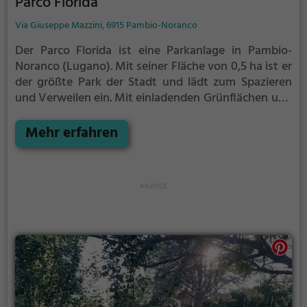
Parco Florida
Via Giuseppe Mazzini, 6915 Pambio-Noranco
Der Parco Florida ist eine Parkanlage in Pambio-
Noranco (Lugano).
Mit seiner Fläche von 0,5 ha ist er
der größte Park der Stadt und lädt zum Spazieren
und Verweilen ein.
Mit einladenden Grünflächen und
Sitzgelegenheiten bietet der Parco Florida zahlreiche
Möglichkeiten zur Entspannung.
Mehr erfahren