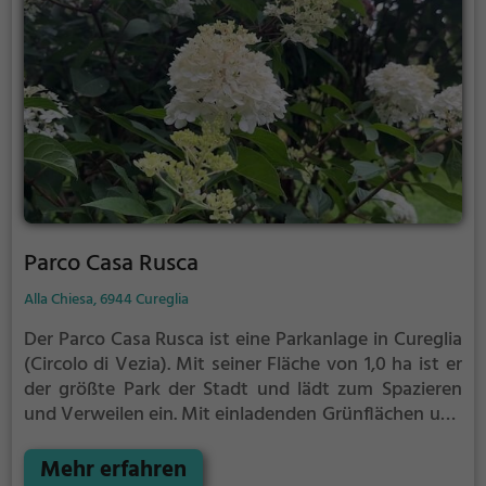
Parco Casa Rusca
Alla Chiesa, 6944 Cureglia
Der Parco Casa Rusca ist eine Parkanlage in Cureglia
(Circolo di Vezia).
Mit seiner Fläche von 1,0 ha ist er
der größte Park der Stadt und lädt zum Spazieren
und Verweilen ein.
Mit einladenden Grünflächen und
Sitzgelegenheiten bietet der Parco Casa Rusca
zahlreiche Möglichkeiten zur Entspannung.
Mehr erfahren