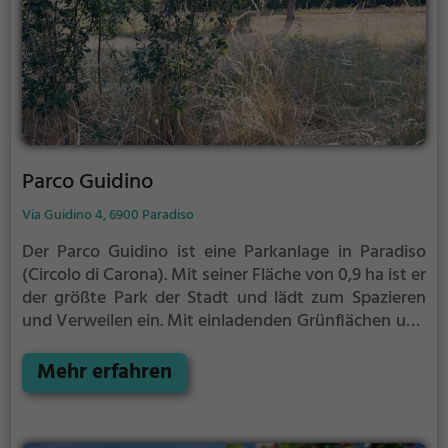
Parco Guidino
Via Guidino 4, 6900 Paradiso
Der Parco Guidino ist eine Parkanlage in Paradiso
(Circolo di Carona).
Mit seiner Fläche von 0,9 ha ist er
der größte Park der Stadt und lädt zum Spazieren
und Verweilen ein.
Mit einladenden Grünflächen und
Sitzgelegenheiten bietet der Parco Guidino
zahlreiche Möglichkeiten zur Entspannung.
Mehr erfahren