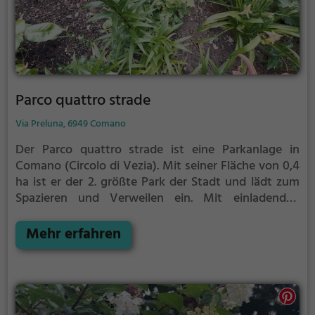
Parco quattro strade
Via Preluna, 6949 Comano
Der Parco quattro strade ist eine Parkanlage in
Comano (Circolo di Vezia).
Mit seiner Fläche von 0,4
ha ist er der 2. größte Park der Stadt und lädt zum
Spazieren und Verweilen ein.
Mit einladenden
Grünflächen und Sitzgelegenheiten bietet der Parco
quattro strade zahlreiche Möglichkeiten zur
Mehr erfahren
Entspannung.