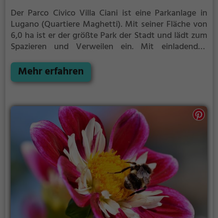
Der Parco Civico Villa Ciani ist eine Parkanlage in
Lugano (Quartiere Maghetti).
Mit seiner Fläche von
6,0 ha ist er der größte Park der Stadt und lädt zum
Spazieren und Verweilen ein.
Mit einladenden
Grünflächen und Sitzgelegenheiten bietet der 48.
größte Park der Schweiz zahlreiche Möglichkeiten
Mehr erfahren
zur Entspannung.