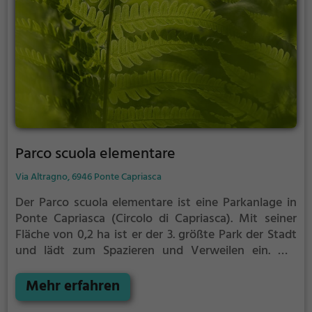
Parco scuola elementare
Via Altragno, 6946 Ponte Capriasca
Der Parco scuola elementare ist eine Parkanlage in
Ponte Capriasca (Circolo di Capriasca).
Mit seiner
Fläche von 0,2 ha ist er der 3. größte Park der Stadt
und lädt zum Spazieren und Verweilen ein.
Mit
einladenden Grünflächen und Sitzgelegenheiten
bietet der Parco scuola elementare zahlreiche
Mehr erfahren
Möglichkeiten zur Entspannung.