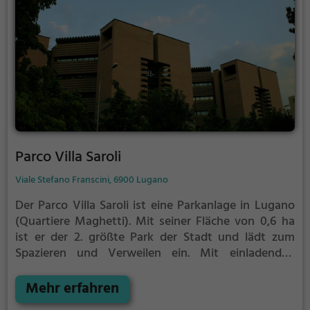
Parco Villa Saroli
Viale Stefano Franscini, 6900 Lugano
Der Parco Villa Saroli ist eine Parkanlage in Lugano
(Quartiere Maghetti).
Mit seiner Fläche von 0,6 ha
ist er der 2. größte Park der Stadt und lädt zum
Spazieren und Verweilen ein.
Mit einladenden
Grünflächen und Sitzgelegenheiten bietet der Parco
Villa Saroli zahlreiche Möglichkeiten zur
Mehr erfahren
Entspannung.