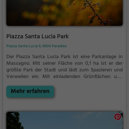
Piazza Santa Lucia Park
Piazza Santa Lucia 9, 6900 Paradiso
Der Piazza Santa Lucia Park ist eine Parkanlage in
Massagno.
Mit seiner Fläche von 0,1 ha ist er der
größte Park der Stadt und lädt zum Spazieren und
Verweilen ein.
Mit einladenden Grünflächen und
Sitzgelegenheiten bietet der Piazza Santa Lucia Park
zahlreiche Möglichkeiten zur Entspannung.
Mehr erfahren