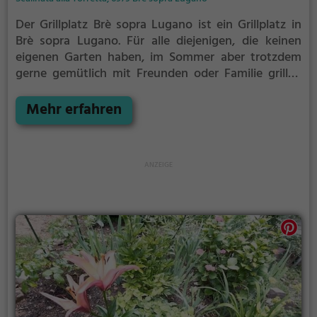
Der Grillplatz Brè sopra Lugano ist ein Grillplatz in
Brè sopra Lugano.
Für alle diejenigen, die keinen
eigenen Garten haben, im Sommer aber trotzdem
gerne gemütlich mit Freunden oder Familie grillen
möchten ist der Grillplatz Brè sopra Lugano die
Lösung.
Mehr erfahren