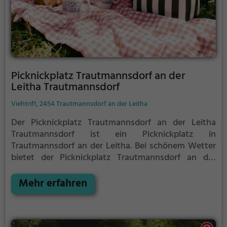
Picknickplatz Trautmannsdorf an der
Leitha Trautmannsdorf
Viehtrift, 2454 Trautmannsdorf an der Leitha
Der Picknickplatz Trautmannsdorf an der Leitha
Trautmannsdorf ist ein Picknickplatz in
Trautmannsdorf an der Leitha.
Bei schönem Wetter
bietet der Picknickplatz Trautmannsdorf an der
Leitha Trautmannsdorf viele Möglichkeiten für ein
gemütliches Picknick im Freien.
Mehr erfahren