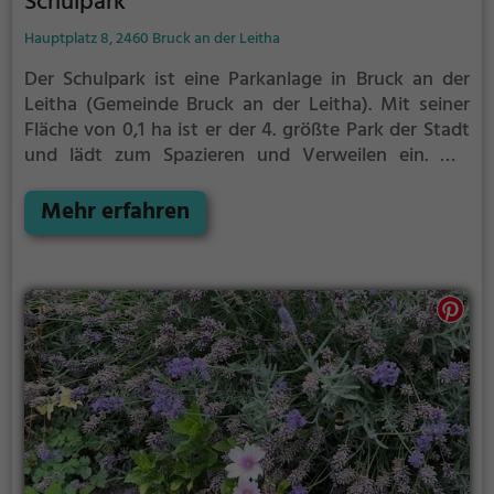
Schulpark
Hauptplatz 8, 2460 Bruck an der Leitha
Der Schulpark ist eine Parkanlage in Bruck an der
Leitha (Gemeinde Bruck an der Leitha).
Mit seiner
Fläche von 0,1 ha ist er der 4. größte Park der Stadt
und lädt zum Spazieren und Verweilen ein.
Mit
einladenden Grünflächen und Sitzgelegenheiten
bietet der Schulpark zahlreiche Möglichkeiten zur
Mehr erfahren
Entspannung.