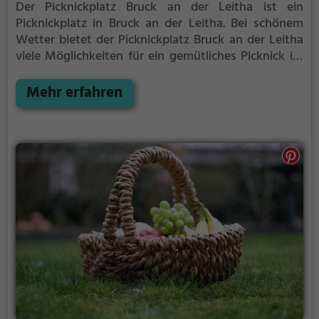
Der Picknickplatz Bruck an der Leitha ist ein
Picknickplatz in Bruck an der Leitha.
Bei schönem
Wetter bietet der Picknickplatz Bruck an der Leitha
viele Möglichkeiten für ein gemütliches Picknick im
Freien.
Egal ob als Ziel für einen Tagesausflug oder
als kurze Pause zwischendurch, der Picknickplatz
Mehr erfahren
Bruck an der Leitha ist der perfekte Ort, um die
Akkus wieder aufzutanken und ein leckeres Essen
unter freiem Himmel zu genießen.