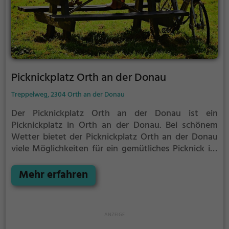
Picknickplatz Orth an der Donau
Treppelweg, 2304 Orth an der Donau
Der Picknickplatz Orth an der Donau ist ein
Picknickplatz in Orth an der Donau.
Bei schönem
Wetter bietet der Picknickplatz Orth an der Donau
viele Möglichkeiten für ein gemütliches Picknick im
Freien.
Egal ob als Ziel für einen Tagesausflug oder
als kurze Pause zwischendurch, der Picknickplatz
Mehr erfahren
Orth an der Donau ist der perfekte Ort, um die
Akkus wieder aufzutanken und ein leckeres Essen
unter freiem Himmel zu genießen.