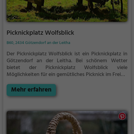
Picknickplatz Wolfsblick
B60, 2434 Götzendorf an der Leitha
Der Picknickplatz Wolfsblick ist ein Picknickplatz in
Götzendorf an der Leitha.
Bei schönem Wetter
bietet der Picknickplatz Wolfsblick viele
Möglichkeiten für ein gemütliches Picknick im Freien.
Egal ob als Ziel für einen Tagesausflug oder als kurze
Pause zwischendurch, der Picknickplatz Wolfsblick
Mehr erfahren
ist der perfekte Ort, um die Akkus wieder
aufzutanken und ein leckeres Essen unter freiem
Himmel zu genießen.