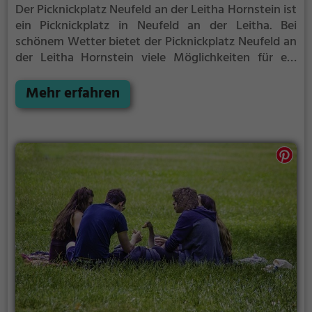
Der Picknickplatz Neufeld an der Leitha Hornstein ist
ein Picknickplatz in Neufeld an der Leitha.
Bei
schönem Wetter bietet der Picknickplatz Neufeld an
der Leitha Hornstein viele Möglichkeiten für ein
gemütliches Picknick im Freien.
Egal ob als Ziel für
einen Tagesausflug oder als kurze Pause
Mehr erfahren
zwischendurch, der Picknickplatz Neufeld an der
Leitha Hornstein ist der perfekte Ort, um die Akkus
wieder aufzutanken und ein leckeres Essen unter
freiem Himmel zu genießen.