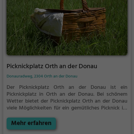
Picknickplatz Orth an der Donau
Donauradweg, 2304 Orth an der Donau
Der Picknickplatz Orth an der Donau ist ein
Picknickplatz in Orth an der Donau.
Bei schönem
Wetter bietet der Picknickplatz Orth an der Donau
viele Möglichkeiten für ein gemütliches Picknick im
Freien.
Egal ob als Ziel für einen Tagesausflug oder
als kurze Pause zwischendurch, der Picknickplatz
Mehr erfahren
Orth an der Donau ist der perfekte Ort, um die