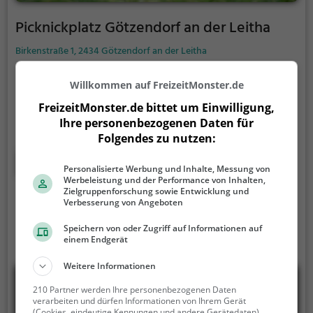
Picknickplatz Götzendorf an der Leitha
Birkenstraße 1, 2434 Götzendorf an der Leitha
Der Picknickplatz Götzendorf an der Leitha ist ein
Willkommen auf FreizeitMonster.de
Picknickplatz in Götzendorf an der Leitha.
Bei
schönem Wetter bietet der Picknickplatz Götzendorf
FreizeitMonster.de bittet um Einwilligung,
Ihre personenbezogenen Daten für
an der Leitha viele Möglichkeiten für ein gemütliches
Folgendes zu nutzen:
Picknick im Freien.
Egal ob als Ziel für einen
Tagesausflug oder als kurze Pause zwischendurch,
Mehr erfahren
Personalisierte Werbung und Inhalte, Messung von
der Picknickplatz Götzendorf an der Leitha ist der
Werbeleistung und der Performance von Inhalten,
perfekte Ort, um die Akkus wieder aufzutanken und
Zielgruppenforschung sowie Entwicklung und
ein leckeres Essen unter freiem Himmel zu genießen.
Verbesserung von Angeboten
Speichern von oder Zugriff auf Informationen auf
einem Endgerät
Weitere Informationen
210 Partner werden Ihre personenbezogenen Daten
verarbeiten und dürfen Informationen von Ihrem Gerät
(Cookies, eindeutige Kennungen und andere Gerätedaten)