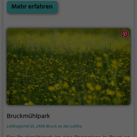
bietet der 11. größte Park Österreichs zahlreiche
Mehr erfahren
Möglichkeiten zur Entspannung.
Bruckmühlpark
Leithagürtel 25, 2460 Bruck an der Leitha