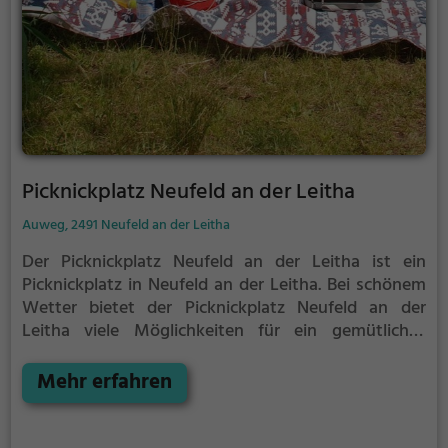
Picknickplatz Neufeld an der Leitha
Auweg, 2491 Neufeld an der Leitha
Der Picknickplatz Neufeld an der Leitha ist ein
Picknickplatz in Neufeld an der Leitha.
Bei schönem
Wetter bietet der Picknickplatz Neufeld an der
Leitha viele Möglichkeiten für ein gemütliches
Picknick im Freien.
Egal ob als Ziel für einen
Tagesausflug oder als kurze Pause zwischendurch,
Mehr erfahren
der Picknickplatz Neufeld an der Leitha ist der
perfekte Ort, um die Akkus wieder aufzutanken und
ein leckeres Essen unter freiem Himmel zu genießen.