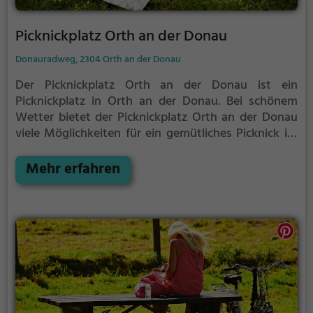
Picknickplatz Orth an der Donau
Donauradweg, 2304 Orth an der Donau
Der Picknickplatz Orth an der Donau ist ein
Picknickplatz in Orth an der Donau.
Bei schönem
Wetter bietet der Picknickplatz Orth an der Donau
viele Möglichkeiten für ein gemütliches Picknick im
Freien.
Egal ob als Ziel für einen Tagesausflug oder
als kurze Pause zwischendurch, der Picknickplatz
Mehr erfahren
Orth an der Donau ist der perfekte Ort, um die
Akkus wieder aufzutanken und ein leckeres Essen
unter freiem Himmel zu genießen.