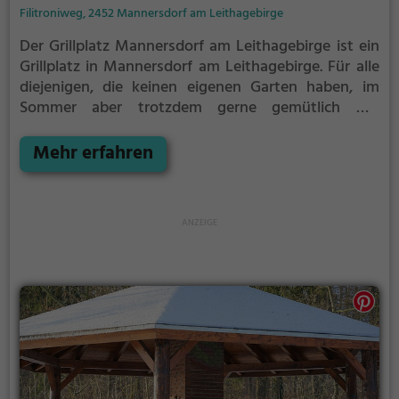
Filitroniweg, 2452 Mannersdorf am Leithagebirge
Der Grillplatz Mannersdorf am Leithagebirge ist ein
Grillplatz in Mannersdorf am Leithagebirge.
Für alle
diejenigen, die keinen eigenen Garten haben, im
Sommer aber trotzdem gerne gemütlich mit
Freunden oder Familie grillen möchten ist der
Grillplatz Mannersdorf am Leithagebirge die Lösung.
Mehr erfahren