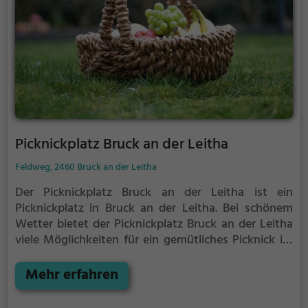
Picknickplatz Bruck an der Leitha
Feldweg, 2460 Bruck an der Leitha
Der Picknickplatz Bruck an der Leitha ist ein
Picknickplatz in Bruck an der Leitha.
Bei schönem
Wetter bietet der Picknickplatz Bruck an der Leitha
viele Möglichkeiten für ein gemütliches Picknick im
Freien.
Egal ob als Ziel für einen Tagesausflug oder
als kurze Pause zwischendurch, der Picknickplatz
Mehr erfahren
Bruck an der Leitha ist der perfekte Ort, um die
Akkus wieder aufzutanken und ein leckeres Essen