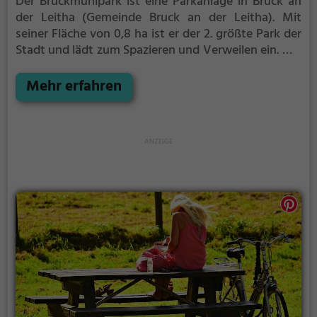
Der Bruckmühlpark ist eine Parkanlage in Bruck an
der Leitha (Gemeinde Bruck an der Leitha).
Mit
seiner Fläche von 0,8 ha ist er der 2. größte Park der
Stadt und lädt zum Spazieren und Verweilen ein.
Mit
einladenden Grünflächen und Sitzgelegenheiten
bietet der Bruckmühlpark zahlreiche Möglichkeiten
Mehr erfahren
zur Entspannung.