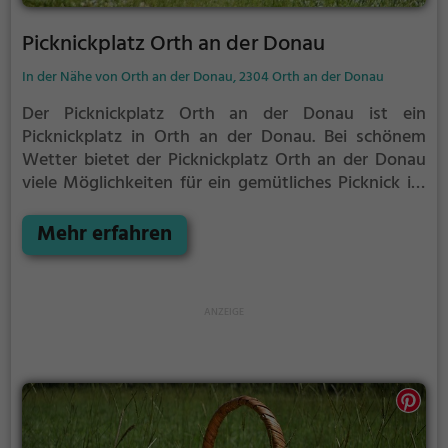
Picknickplatz Orth an der Donau
In der Nähe von Orth an der Donau, 2304 Orth an der Donau
Der Picknickplatz Orth an der Donau ist ein
Picknickplatz in Orth an der Donau.
Bei schönem
Wetter bietet der Picknickplatz Orth an der Donau
viele Möglichkeiten für ein gemütliches Picknick im
Freien.
Egal ob als Ziel für einen Tagesausflug oder
als kurze Pause zwischendurch, der Picknickplatz
Mehr erfahren
Orth an der Donau ist der perfekte Ort, um die
Akkus wieder aufzutanken und ein leckeres Essen
unter freiem Himmel zu genießen.