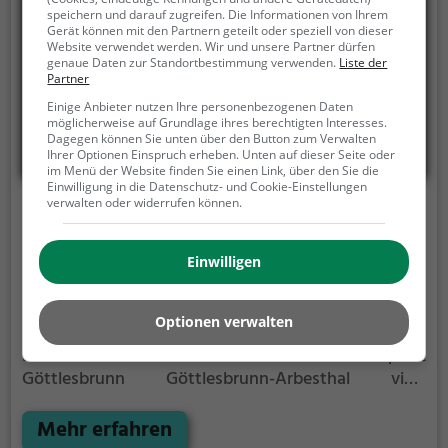
speichern und darauf zugreifen. Die Informationen von Ihrem
Gerät können mit den Partnern geteilt oder speziell von dieser
Website verwendet werden. Wir und unsere Partner dürfen
genaue Daten zur Standortbestimmung verwenden.
Liste der
Partner
Einige Anbieter nutzen Ihre personenbezogenen Daten
möglicherweise auf Grundlage ihres berechtigten Interesses.
Dagegen können Sie unten über den Button zum Verwalten
Ihrer Optionen Einspruch erheben. Unten auf dieser Seite oder
im Menü der Website finden Sie einen Link, über den Sie die
Einwilligung in die Datenschutz- und Cookie-Einstellungen
verwalten oder widerrufen können.
Picknickplatz Göttlesbrunn Göttlesbrunn-
Arbesthal
Einwilligen
Ganswiese 19, 2464 Göttlesbrunn
Der Picknickplatz Göttlesbrunn Göttlesbrunn-
Optionen verwalten
Arbesthal ist ein Picknickplatz in Göttlesbrunn.
Bei
schönem Wetter bietet der Picknickplatz
Göttlesbrunn Göttlesbrunn-Arbesthal viele
Möglichkeiten für ein gemütliches Picknick im Freien.
Egal ob als Ziel für einen Tagesausflug oder als kurze
Mehr erfahren