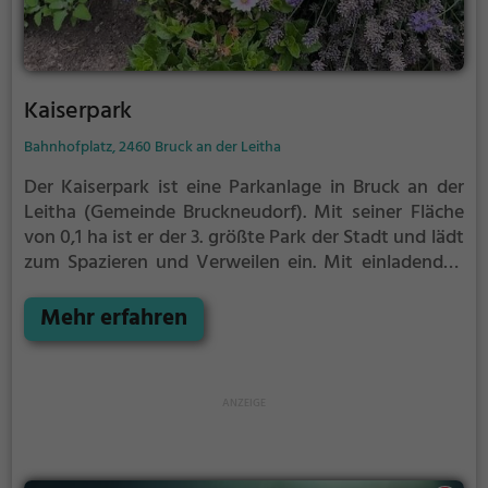
Kaiserpark
Bahnhofplatz, 2460 Bruck an der Leitha
Der Kaiserpark ist eine Parkanlage in Bruck an der
Leitha (Gemeinde Bruckneudorf).
Mit seiner Fläche
von 0,1 ha ist er der 3. größte Park der Stadt und lädt
zum Spazieren und Verweilen ein.
Mit einladenden
Grünflächen und Sitzgelegenheiten bietet der
Kaiserpark zahlreiche Möglichkeiten zur
Mehr erfahren
Entspannung.