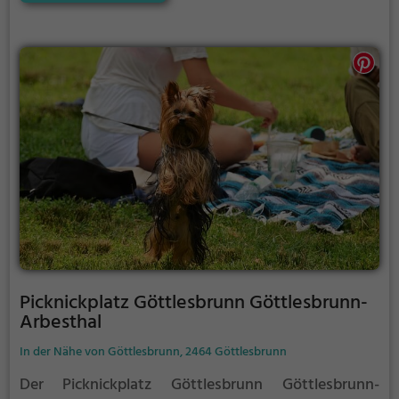
Pause zwischendurch, der Picknickplatz
Göttlesbrunn Göttlesbrunn-Arbesthal ist der
perfekte Ort, um die Akkus wieder aufzutanken und
ein leckeres Essen unter freiem Himmel zu genießen.
Picknickplatz Göttlesbrunn Göttlesbrunn-
Arbesthal
In der Nähe von Göttlesbrunn, 2464 Göttlesbrunn
Der Picknickplatz Göttlesbrunn Göttlesbrunn-