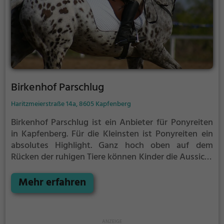
Birkenhof Parschlug
Haritzmeierstraße 14a, 8605 Kapfenberg
Birkenhof Parschlug ist ein Anbieter für Ponyreiten
in Kapfenberg.
Für die Kleinsten ist Ponyreiten ein
absolutes Highlight. Ganz hoch oben auf dem
Rücken der ruhigen Tiere können Kinder die Aussicht
genießen und bequem durch die Umgebung von
Kapfenberg reiten.
Mehr erfahren