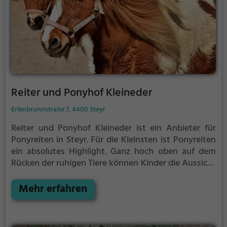
Reiter und Ponyhof Kleineder
Erlenbrunnstraße 7, 4400 Steyr
Reiter und Ponyhof Kleineder ist ein Anbieter für
Ponyreiten in Steyr.
Für die Kleinsten ist Ponyreiten
ein absolutes Highlight. Ganz hoch oben auf dem
Rücken der ruhigen Tiere können Kinder die Aussicht
genießen und bequem durch die Umgebung von
Steyr reiten.
Mehr erfahren