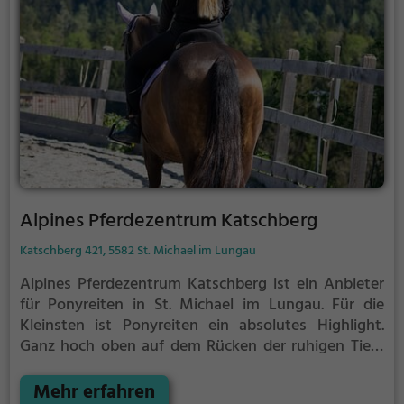
Alpines Pferdezentrum Katschberg
Katschberg 421, 5582 St. Michael im Lungau
Alpines Pferdezentrum Katschberg ist ein Anbieter
für Ponyreiten in St. Michael im Lungau.
Für die
Kleinsten ist Ponyreiten ein absolutes Highlight.
Ganz hoch oben auf dem Rücken der ruhigen Tiere
können Kinder die Aussicht genießen und bequem
durch die Umgebung von St. Michael im Lungau
Mehr erfahren