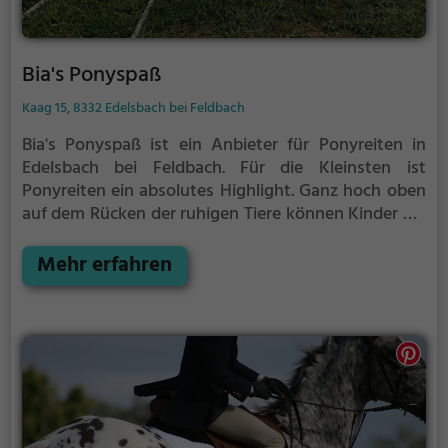
Bia's Ponyspaß
Kaag 15, 8332 Edelsbach bei Feldbach
Bia's Ponyspaß ist ein Anbieter für Ponyreiten in
Edelsbach bei Feldbach.
Für die Kleinsten ist
Ponyreiten ein absolutes Highlight. Ganz hoch oben
auf dem Rücken der ruhigen Tiere können Kinder die
Aussicht genießen und bequem durch die
Umgebung von Edelsbach bei Feldbach reiten.
Mehr erfahren