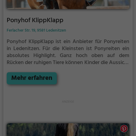
Ponyhof KlippKlapp
Ferlacher Str. 19, 9581 Ledenitzen
Ponyhof KlippKlapp ist ein Anbieter für Ponyreiten
in Ledenitzen.
Für die Kleinsten ist Ponyreiten ein
absolutes Highlight. Ganz hoch oben auf dem
Rücken der ruhigen Tiere können Kinder die Aussicht
genießen und bequem durch die Umgebung von
Ledenitzen reiten.
Mehr erfahren