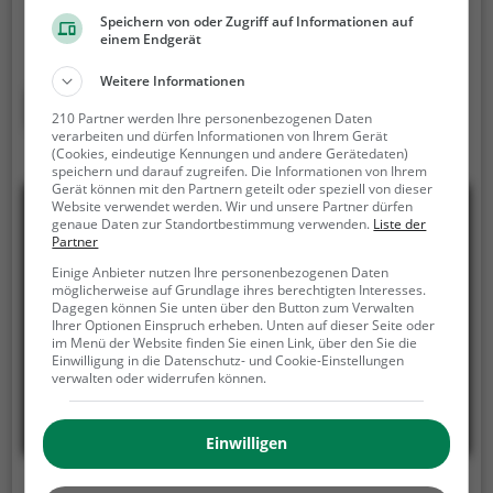
absolutes Highlight. Ganz hoch oben auf dem
Speichern von oder Zugriff auf Informationen auf
einem Endgerät
Rücken der ruhigen Tiere können Kinder die Aussicht
genießen und bequem durch die Umgebung von
Weitere Informationen
Ramsau reiten.
Mehr erfahren
210 Partner werden Ihre personenbezogenen Daten
verarbeiten und dürfen Informationen von Ihrem Gerät
(Cookies, eindeutige Kennungen und andere Gerätedaten)
speichern und darauf zugreifen. Die Informationen von Ihrem
Gerät können mit den Partnern geteilt oder speziell von dieser
Website verwendet werden. Wir und unsere Partner dürfen
genaue Daten zur Standortbestimmung verwenden.
Liste der
Partner
Einige Anbieter nutzen Ihre personenbezogenen Daten
möglicherweise auf Grundlage ihres berechtigten Interesses.
Dagegen können Sie unten über den Button zum Verwalten
Ihrer Optionen Einspruch erheben. Unten auf dieser Seite oder
im Menü der Website finden Sie einen Link, über den Sie die
Einwilligung in die Datenschutz- und Cookie-Einstellungen
verwalten oder widerrufen können.
Einwilligen