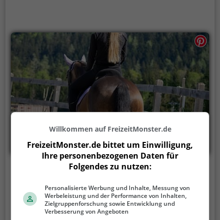
Willkommen auf FreizeitMonster.de
FreizeitMonster.de bittet um Einwilligung,
Ihre personenbezogenen Daten für
Folgendes zu nutzen:
Zechmannhof
Personalisierte Werbung und Inhalte, Messung von
Vorberg 25, 8972 Ramsau
Werbeleistung und der Performance von Inhalten,
Zielgruppenforschung sowie Entwicklung und
Zechmannhof ist ein Anbieter für Ponyreiten in
Verbesserung von Angeboten
Ramsau.
Für die Kleinsten ist Ponyreiten ein