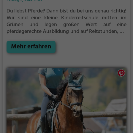
Pisweg 2, 9342 Gurk
Du liebst Pferde?
Dann bist du bei uns genau richtig!
Wir sind eine kleine Kinderreitschule mitten im
Grünen und legen großen Wert auf eine
pferdegerechte Ausbildung und auf Reitstunden, die
Spaß machen – und zwar dem Kind UND dem Pferd.
Das bedeutet, wir sehen unser Pferd als
Mehr erfahren
Sportspartner und Freund und nicht als Sportgerät.