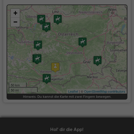
+
−
50 km
50 mi
Leaflet
| ©
OpenStreetMap contributors
Hinweis: Du kannst die Karte mit zwei Fingern bewegen.
Hol' dir die App!