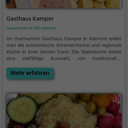
Gasthaus Kamper
Hauptstraße 19, 8911 Admont
Im charmanten Gasthaus Kamper in Admont erlebt
man die authentische österreichische und regionale
Küche in ihrer besten Form. Die Speisekarte bietet
eine vielfältige Auswahl, von traditionellen
Gerichten bis hin zu innovativen Biogerichten,
veganen und vegetarischen Spezialitäten. Die
Mehr erfahren
gemütliche Atmosphäre lädt zum Verweilen ein und
das freundliche Personal sorgt für einen rundum
gelungenen Besuch. Ob alleine, mit Freunden oder
der Familie - im Gasthaus Kamper wird man
kulinarisch verwöhnt und erlebt echte
Gastfreundschaft.