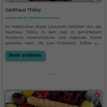
Gasthaus Thöny
Hauptstraße 26, 8591 Maria Lankowitz
Im malerischen Maria Lankowitz befindet sich das
Gasthaus Thöny, in dem man in gemütlichem
Ambiente österreichische und regionale Küche
genießen kann. Ob zum Frühstück, Kaffee und
Kuchen am Nachmittag oder für einen geselligen
Abend mit Cocktails, hier wird jeder fündig. Die
Mehr erfahren
umfangreiche Getränkekarte bietet eine Auswahl an
Bieren und Weinen, die perfekt zu den köstlichen
Speisen passen. Tauche ein in die herzliche
Atmosphäre und lass dich von der Vielfalt an
kulinarischen Genüssen verwöhnen. Das Gasthaus
Thöny verspricht eine genussvolle Auszeit in
entspannter Atmosphäre.