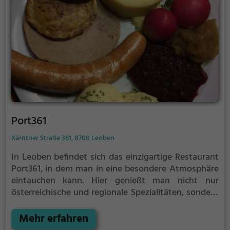
Port361
Kärntner Straße 361, 8700 Leoben
In Leoben befindet sich das einzigartige Restaurant
Port361, in dem man in eine besondere Atmosphäre
eintauchen kann. Hier genießt man nicht nur
österreichische und regionale Spezialitäten, sondern
auch eine vielfältige Auswahl an Bieren und Weinen.
Das Angebot reicht von europäischer bis hin zu
Mehr erfahren
kontinentaler und gehobener Fusionsküche. Das