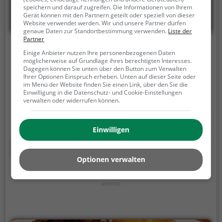
speichern und darauf zugreifen. Die Informationen von Ihrem
Gerät können mit den Partnern geteilt oder speziell von dieser
Website verwendet werden. Wir und unsere Partner dürfen
genaue Daten zur Standortbestimmung verwenden.
Liste der
Partner
Pizzeria Bellissimo
Einige Anbieter nutzen Ihre personenbezogenen Daten
möglicherweise auf Grundlage ihres berechtigten Interesses.
Hauptplatz 15, 8130 Frohnleiten
Dagegen können Sie unten über den Button zum Verwalten
Ihrer Optionen Einspruch erheben. Unten auf dieser Seite oder
In der Pizzeria Bellissimo in Frohnleiten erlebt man
im Menü der Website finden Sie einen Link, über den Sie die
Einwilligung in die Datenschutz- und Cookie-Einstellungen
italienisches Flair mit österreichischem Charme. Hier
verwalten oder widerrufen können.
findet man eine vielfältige Auswahl an köstlichen
Speisen und Getränken. Ob Pizza, Pasta oder
regionale Köstlichkeiten - für jeden Geschmack ist
Einwilligen
etwas dabei. Das gemütliche Ambiente lädt zum
Mehr erfahren
Verweilen ein und lässt einen den Alltag vergessen.
Optionen verwalten
Ob vegetarisch oder mediterran, hier wird jeder
fündig. Ein Besuch in der Pizzeria Bellissimo ist wie
eine kulinarische Reise durch Europa. Egal ob man
sich für die italienische, österreichische oder
regionale Küche interessiert, hier wird man sicherlich