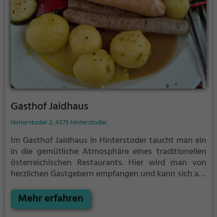
Gasthof Jaidhaus
Hinterstoder 2, 4573 Hinterstoder
Im Gasthof Jaidhaus in Hinterstoder taucht man ein
in die gemütliche Atmosphäre eines traditionellen
österreichischen Restaurants. Hier wird man von
herzlichen Gastgebern empfangen und kann sich auf
eine vielfältige Auswahl an regionalen Speisen und
Getränken freuen. Ob knackige Salate, deftige
Mehr erfahren
Hausmannskost oder köstliche Desserts - hier wird