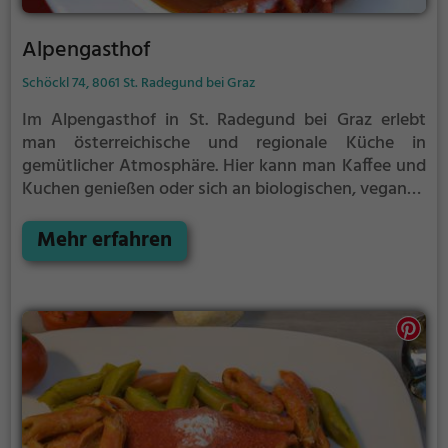
Alpengasthof
Schöckl 74, 8061 St. Radegund bei Graz
Im Alpengasthof in St. Radegund bei Graz erlebt
man österreichische und regionale Küche in
gemütlicher Atmosphäre. Hier kann man Kaffee und
Kuchen genießen oder sich an biologischen, veganen
und vegetarischen Gerichten erfreuen. Das
vielfältige Angebot an Speisen und Getränken lädt
Mehr erfahren
zu einem genussvollen Frühstück oder Brunch ein.
Tauche ein in die lokale Kulinarik und lass dich von
der idyllischen Umgebung inspirieren. Hier erlebt
man echte steirische Gastfreundschaft und
kulinarische Vielfalt - ein Ort, der Genießerherzen
höherschlagen lässt.