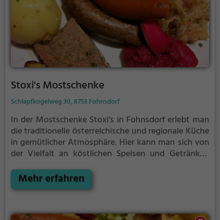
Stoxi's Mostschenke
Schlapfkogelweg 30, 8753 Fohnsdorf
In der Mostschenke Stoxi's in Fohnsdorf erlebt man
die traditionelle österreichische und regionale Küche
in gemütlicher Atmosphäre. Hier kann man sich von
der Vielfalt an köstlichen Speisen und Getränken
verwöhnen lassen und in die Welt des
österreichischen Weins eintauchen. Das rustikale
Mehr erfahren
Ambiente und die herzliche Gastfreundschaft
machen den Besuch zu einem besonderen Erlebnis.
Leckere Schmankerl und erlesene Weine garantieren