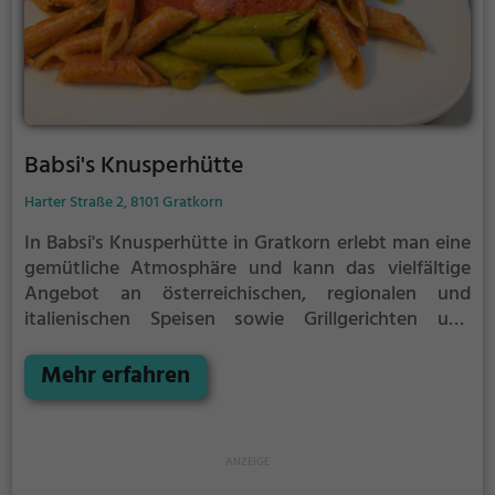
Babsi's Knusperhütte
Harter Straße 2, 8101 Gratkorn
In Babsi's Knusperhütte in Gratkorn erlebt man eine
gemütliche Atmosphäre und kann das vielfältige
Angebot an österreichischen, regionalen und
italienischen Speisen sowie Grillgerichten und
Meeresfrüchten genießen. Die Eisdiele lockt mit
leckeren Sorten und für den süßen Abschluss gibt es
Mehr erfahren
Kaffee und Kuchen. Auch Weinliebhaber kommen
auf ihre Kosten. Ob für ein ausgedehntes Frühstück
oder ein geselliges Abendessen, hier wird man
kulinarisch verwöhnt.