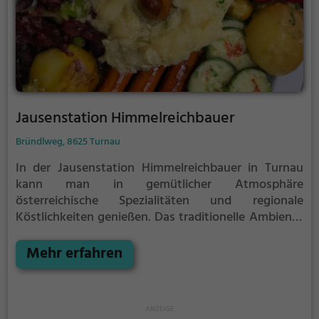
Jausenstation Himmelreichbauer
Bründlweg, 8625 Turnau
In der Jausenstation Himmelreichbauer in Turnau
kann man in gemütlicher Atmosphäre
österreichische Spezialitäten und regionale
Köstlichkeiten genießen. Das traditionelle Ambiente
lädt zum Verweilen ein und lässt einen den Alltag
vergessen. Ob deftige Jausen oder süße Schmankerl,
Mehr erfahren
hier findet man für jeden Geschmack das Passende.
Dazu werden erlesene Getränke serviert, von
erfrischenden Säften bis hin zu edlen Weinen. Ein
Ort, an dem man sich kulinarisch verwöhnen lassen