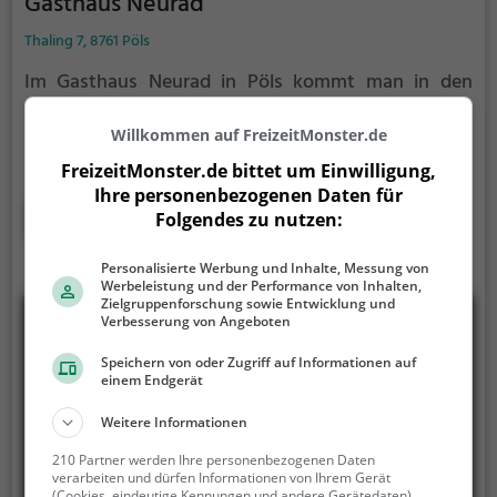
Gasthaus Neurad
Thaling 7, 8761 Pöls
Im Gasthaus Neurad in Pöls kommt man in den
Genuss von österreichischer und regionaler Küche
sowie einer vielfältigen Auswahl an veganen und
Willkommen auf FreizeitMonster.de
vegetarischen Gerichten. Das gemütliche Ambiente
FreizeitMonster.de bittet um Einwilligung,
lädt zum Verweilen ein und das reichhaltige
Ihre personenbezogenen Daten für
Frühstücksangebot lässt keine Wünsche offen. Hier
Mehr erfahren
Folgendes zu nutzen:
kann man in entspannter Atmosphäre die
kulinarischen Köstlichkeiten genießen und sich
Personalisierte Werbung und Inhalte, Messung von
verwöhnen lassen. Das Gasthaus Neurad bietet für
Werbeleistung und der Performance von Inhalten,
Zielgruppenforschung sowie Entwicklung und
jeden Geschmack das passende Gericht und ist ein
Verbesserung von Angeboten
echter Geheimtipp für Genießer.
Speichern von oder Zugriff auf Informationen auf
einem Endgerät
Weitere Informationen
210 Partner werden Ihre personenbezogenen Daten
verarbeiten und dürfen Informationen von Ihrem Gerät
(Cookies, eindeutige Kennungen und andere Gerätedaten)