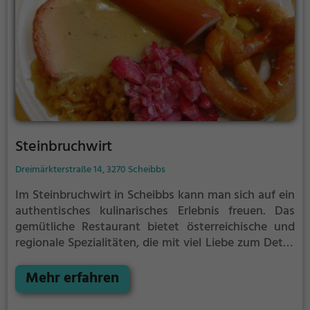
erleben kann.
Steinbruchwirt
Dreimärkterstraße 14, 3270 Scheibbs
Im Steinbruchwirt in Scheibbs kann man sich auf ein
authentisches kulinarisches Erlebnis freuen. Das
gemütliche Restaurant bietet österreichische und
regionale Spezialitäten, die mit viel Liebe zum Detail
zubereitet werden. Die rustikale Atmosphäre und
das freundliche Personal sorgen dafür, dass man sich
Mehr erfahren
hier sofort wohl fühlt. Ob deftige Schmankerl oder
leichte Gerichte, hier ist für jeden Geschmack etwas