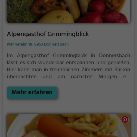
Alpengasthof Grimmingblick
Planneralm 18, 8953 Donnersbach
Im Alpengasthof Grimmingblick in Donnersbach
lässt es sich wunderbar entspannen und genießen.
Hier kann man in freundlichen Zimmern mit Balkon
übernachten und am nächsten Morgen ein
kostenloses Frühstück genießen. Das Restaurant
bietet eine vielfältige Auswahl an österreichischen
Mehr erfahren
und regionalen Speisen sowie köstlichen Kaffee und
Kuchen. Nach einem Tag in den Bergen kann man in
der Sauna des Gasthofs wunderbar entspannen. Die
zwanglose Atmosphäre und das herzliche Personal
sorgen für einen rundum gelungenen Aufenthalt. Ein
Ort, an dem man die Schönheit der Alpen hautnah