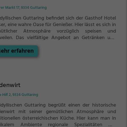
n Fall!
er Markt 17, 9334 Guttaring
idyllischen Guttaring befindet sich der Gasthof Hotel
r, eine wahre Oase für Genießer. Hier lässt es sich in
ütlicher Atmosphäre vorzüglich speisen und
weilen. Das vielfältige Angebot an Getränken und
isen lässt keine Wünsche offen. Egal ob man sich nach
ehr erfahren
ditioneller österreichischer Küche, internationalen
zialitäten oder nach hausgemachten Mehlspeisen
nt - im Gasthof Hotel Moser kommt jeder auf seine
ten. Das freundliche Personal sorgt für einen rundum
ungenen Aufenthalt und schenkt einem das Gefühl
 echter Gastfreundschaft. Ein Besuch lohnt sich in
denwirt
em Fall, um die kulinarischen Highlights des Gasthof
-Hilf 2, 9334 Guttaring
el Moser zu erleben.
idyllischen Guttaring begrüßt einen der historische
denwirt mit seiner gemütlichen Atmosphäre und
ditionellen österreichischen Küche. Hier kann man in
tikalem Ambiente regionale Spezialitäten wie