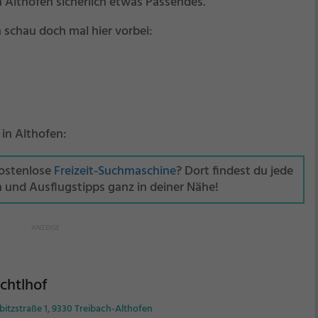
n Althofen sicherlich etwas Passendes.
 schau doch mal hier vorbei:
 in Althofen:
kostenlose
Freizeit-Suchmaschine
? Dort findest du jede
n und Ausflugstipps ganz in deiner Nähe!
chtlhof
itzstraße 1, 9330 Treibach-Althofen