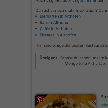
Auch Veganer oder
Vegetarier
finden i
Du suchst noch mehr Inspiration? Dann
Biergärten in Althofen
Bars in Althofen
Cafés in Althofen
Eiscafés in Althofen
Hier sind einige der besten Restaurants
Übrigens
: Kennst du schon unsere 
Menge tolle Aktivitäte
Pre
Schob