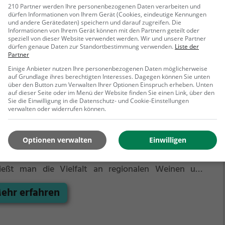
210 Partner werden Ihre personenbezogenen Daten verarbeiten und
ie regionale Spezialitäten zu genießen. Egal ob man
dürfen Informationen von Ihrem Gerät (Cookies, eindeutige Kennungen
t auf deftige Hausmannskost oder saftige Steaks hat
und andere Gerätedaten) speichern und darauf zugreifen. Die
Informationen von Ihrem Gerät können mit den Partnern geteilt oder
n dieser einladenden Buschenschank ist für jeden
speziell von dieser Website verwendet werden. Wir und unsere Partner
men etwas dabei. Wer das Besondere sucht, wird es
dürfen genaue Daten zur Standortbestimmung verwenden.
Liste der
r finden. Willkommen in der Buschenschenke
Partner
hberger, dem Ort, an dem Genuss großgeschrieben
Einige Anbieter nutzen Ihre personenbezogenen Daten möglicherweise
auf Grundlage ihres berechtigten Interesses. Dagegen können Sie unten
.
über den Button zum Verwalten Ihrer Optionen Einspruch erheben. Unten
auf dieser Seite oder im Menü der Website finden Sie einen Link, über den
schenschenke Weingartner Brotbauer
Sie die Einwilligung in die Datenschutz- und Cookie-Einstellungen
verwalten oder widerrufen können.
chboden 2, 9334 Guttaring
der idyllischen Buschenschenke Weingartner
Optionen verwalten
Einwilligen
tbauer in Guttaring taucht man ein in eine gemütliche
osphäre und spürt das traditionelle Ambiente. Hier
ießt man die Vielfalt an regionalen Weinen und
biert dazu eine Auswahl an hausgemachten
ehr erfahren
lichkeiten. Ob deftige Brettljause, frisch gebackenes
t oder herzhafte Aufstriche - für jeden Geschmack ist
as dabei. Die perfekte Location, um in geselliger