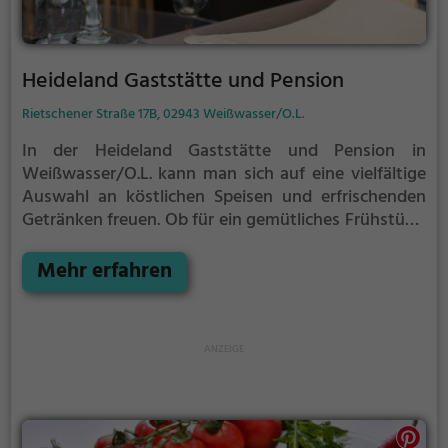
Heideland Gaststätte und Pension
Rietschener Straße 17B, 02943 Weißwasser/O.L.
In der Heideland Gaststätte und Pension in
Weißwasser/O.L. kann man sich auf eine vielfältige
Auswahl an köstlichen Speisen und erfrischenden
Getränken freuen. Ob für ein gemütliches Frühstück,
gesunde Gerichte oder leckere Cocktails - hier wird
jeder fündig. Das Ambiente lädt zum Verweilen ein
Mehr erfahren
und versprüht dabei eine herzliche Atmosphäre.
Genieße einen entspannten Abend und lass dich von
den kulinarischen Köstlichkeiten verwöhnen.