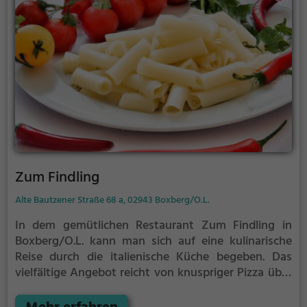
Zum Findling
Alte Bautzener Straße 68 a, 02943 Boxberg/O.L.
In dem gemütlichen Restaurant Zum Findling in
Boxberg/O.L. kann man sich auf eine kulinarische
Reise durch die italienische Küche begeben. Das
vielfältige Angebot reicht von knuspriger Pizza über
klassische italienische Gerichte bis hin zu gesunden
Optionen für bewusste Genießer. Das rustikale