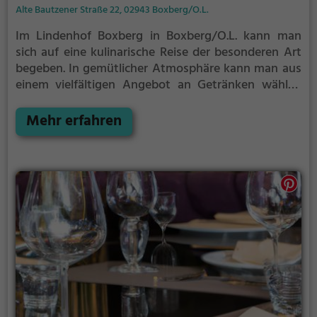
Alte Bautzener Straße 22, 02943 Boxberg/O.L.
Im Lindenhof Boxberg in Boxberg/O.L. kann man
sich auf eine kulinarische Reise der besonderen Art
begeben. In gemütlicher Atmosphäre kann man aus
einem vielfältigen Angebot an Getränken wählen
und leckere Cocktails genießen. Auch gesunde
Gerichte stehen auf der Speisekarte, sodass für
Mehr erfahren
jeden Geschmack etwas dabei ist. Tauche ein in die
angenehme Atmosphäre und lasse dich von den
köstlichen Speisen und Drinks verwöhnen. Hier wird
Genuss großgeschrieben!