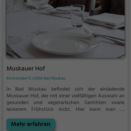
oder in geselliger Runde mit Freunden – die
Sportklause Schleife ist der perfekte Ort, um sich
verwöhnen zu lassen.
Muskauer Hof
Kirchstraße 17, 02953 Bad Muskau
In Bad Muskau befindet sich der einladende
Muskauer Hof, der mit einer vielfältigen Auswahl an
gesunden und vegetarischen Gerichten sowie
leckerem Frühstück lockt. Hier kann man in
gemütlicher Atmosphäre eine breite Palette an
Getränken und Speisen genießen. Egal ob man auf
Mehr erfahren
der Suche nach einem gesunden Snack, einem