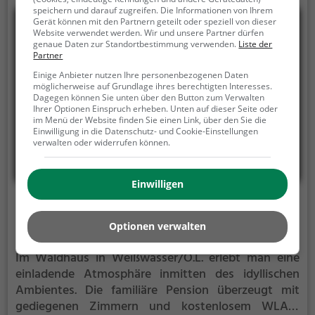
um sich verwöhnen zu lassen und neue
speichern und darauf zugreifen. Die Informationen von Ihrem
Geschmackserlebnisse zu entdecken.
Gerät können mit den Partnern geteilt oder speziell von dieser
Website verwendet werden. Wir und unsere Partner dürfen
genaue Daten zur Standortbestimmung verwenden.
Liste der
Partner
Einige Anbieter nutzen Ihre personenbezogenen Daten
möglicherweise auf Grundlage ihres berechtigten Interesses.
Dagegen können Sie unten über den Button zum Verwalten
Ihrer Optionen Einspruch erheben. Unten auf dieser Seite oder
im Menü der Website finden Sie einen Link, über den Sie die
Einwilligung in die Datenschutz- und Cookie-Einstellungen
verwalten oder widerrufen können.
Einwilligen
Waldhaus
Optionen verwalten
Waldhausstraße 118, 02943 Weißwasser/O.L.
Im Waldhaus in Weißwasser/O.L. erlebt man eine
einladende Atmosphäre inmitten des idyllischen
Ambientes. Die familiäre Pension überzeugt mit
gediegenen Zimmern und kostenlosem WLAN,