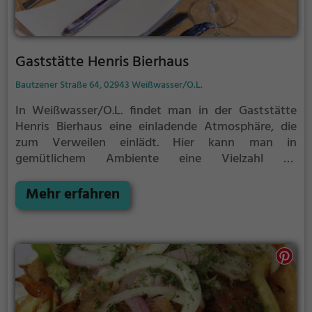
Gaststätte Henris Bierhaus
Bautzener Straße 64, 02943 Weißwasser/O.L.
In Weißwasser/O.L. findet man in der Gaststätte
Henris Bierhaus eine einladende Atmosphäre, die
zum Verweilen einlädt. Hier kann man in
gemütlichem Ambiente eine Vielzahl an
erfrischenden Cocktails genießen. Neben dem
breiten Getränkeangebot gibt es auch eine Auswahl
Mehr erfahren
an köstlichen Speisen, die für jeden Geschmack
etwas bereithalten. Tauche ein in die lebhafte
Stimmung und erlebe einen unvergesslichen Abend
im Gaststätte Henris Bierhaus.