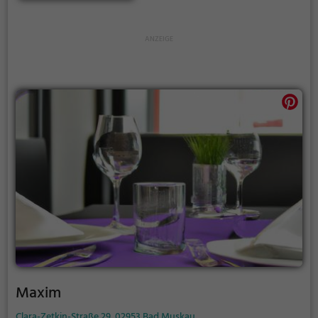
herzhaften Frühstück oder einem vegetarischen
Genuss ist, hier wird man definitiv fündig. Tauche ein
in die entspannte Atmosphäre des Muskauer Hofs
und lass dich von der kulinarischen Vielfalt
verwöhnen.
Maxim
Clara-Zetkin-Straße 29, 02953 Bad Muskau