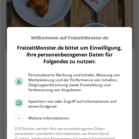
Willkommen auf FreizeitMonster.de
FreizeitMonster.de bittet um Einwilligung,
Ihre personenbezogenen Daten für
Habermanns
Folgendes zu nutzen:
Muskauer Straße 104, 02943 Weißwasser/O.L.
Personalisierte Werbung und Inhalte, Messung von
Werbeleistung und der Performance von Inhalten,
Man taucht ein in die gemütliche Atmosphäre des
Zielgruppenforschung sowie Entwicklung und
Restaurants Habermanns in Weißwasser/O.L. und
Verbesserung von Angeboten
spürt sofort das einladende Ambiente. Das
Speichern von oder Zugriff auf Informationen auf
vielfältige Angebot an Getränken und Speisen lässt
einem Endgerät
keine Wünsche offen. Ob gemütliches
Beisammensein im Bistro oder gesunde Gerichte für
Mehr erfahren
Weitere Informationen
den bewussten Genuss - hier findet man alles, was
210 Partner werden Ihre personenbezogenen Daten
das kulinarische Herz begehrt. Die perfekte Adresse,
verarbeiten und dürfen Informationen von Ihrem Gerät
(Cookies, eindeutige Kennungen und andere Gerätedaten)