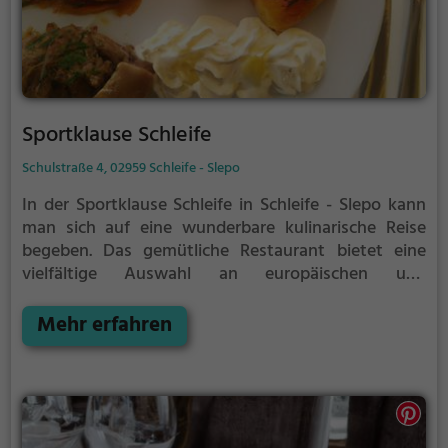
Sportklause Schleife
Schulstraße 4, 02959 Schleife - Slepo
In der Sportklause Schleife in Schleife - Slepo kann
man sich auf eine wunderbare kulinarische Reise
begeben. Das gemütliche Restaurant bietet eine
vielfältige Auswahl an europäischen und
kontinentalen Gerichten, die jeden Gaumen
verwöhnen. Dazu passend gibt es eine breite
Mehr erfahren
Auswahl an erfrischenden Cocktails und anderen
Getränken. Tauche ein in die angenehme
Atmosphäre, spüre das einladende Ambiente und
genieße die Köstlichkeiten, die hier aufgetischt
werden. Ob für einen entspannten Abend zu zweit