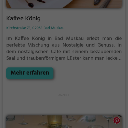
Kaffee König
Kirchstraße 73, 02953 Bad Muskau
Im Kaffee König in Bad Muskau erlebt man die
perfekte Mischung aus Nostalgie und Genuss. In
dem nostalgischen Café mit seinem bezaubernden
Saal und traubenförmigem Lüster kann man leckere
Steaks, erfrischendes Eis und traditionellen Tanztee
mit live Unterhaltung genießen. Doch das ist noch
Mehr erfahren
längst nicht alles, denn hier erwarten einen auch
köstlicher Kaffee und Kuchen, gesunde Biogerichte,
erfrischende Cocktails, leichte und gesunde Gerichte
sowie eine Vielfalt an vegetarischen Speisen. Für den
perfekten Start in den Tag bietet das Restaurant
außerdem ein köstliches Frühstück. Tauche ein in die
einladende Atmosphäre, spüre das gemütliche
Ambiente und probiere das vielfältige