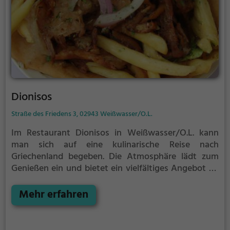
Dionisos
Straße des Friedens 3, 02943 Weißwasser/O.L.
Im Restaurant Dionisos in Weißwasser/O.L. kann
man sich auf eine kulinarische Reise nach
Griechenland begeben. Die Atmosphäre lädt zum
Genießen ein und bietet ein vielfältiges Angebot an
griechischen Spezialitäten. Hier kann man nicht nur
traditionelles Gyros genießen, sondern auch
Mehr erfahren
gesunde Gerichte, die mit frischen Zutaten
zubereitet werden. Das Ambiente versprüht
mediterranes Flair und lädt zum Verweilen ein. Die