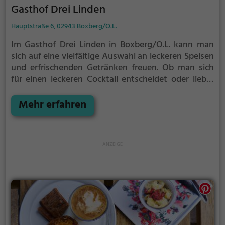
Gasthof Drei Linden
Hauptstraße 6, 02943 Boxberg/O.L.
Im Gasthof Drei Linden in Boxberg/O.L. kann man
sich auf eine vielfältige Auswahl an leckeren Speisen
und erfrischenden Getränken freuen. Ob man sich
für einen leckeren Cocktail entscheidet oder lieber
gesunde Gerichte genießen möchte, hier ist für
jeden Geschmack etwas dabei. Die gemütliche
Mehr erfahren
Atmosphäre lädt dazu ein, den Alltag hinter sich zu
lassen und sich kulinarisch verwöhnen zu lassen.
Egal ob man sich mit Freunden auf ein Getränk
treffen oder ein köstliches Essen genießen möchte,
der Gasthof Drei Linden ist ein Ort, an dem man sich
rundum wohlfühlt. Freut euch auf eine anregende
Zeit in diesem charmanten Restaurant.