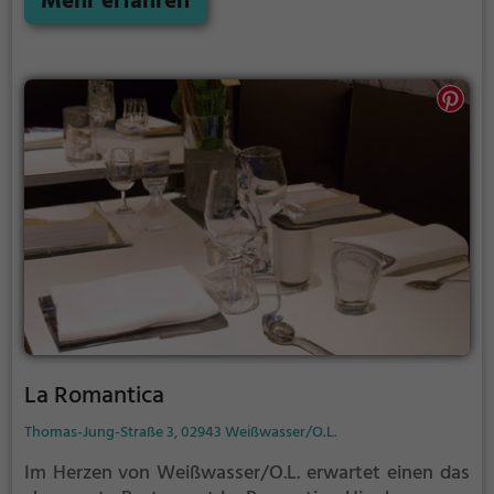
Mehr erfahren
Ambiente lädt dazu ein, sich fallen zu lassen und die
entspannte Atmosphäre zu genießen. Ob alleine, mit
Freunden oder der Familie – hier findet man für
jeden Anlass das passende Angebot. Tauche ein und
lasse sich von den köstlichen Speisen und
erfrischenden Getränken verzaubern. Ein Besuch im
Zum Findling ist ein Muss für alle Genießer und
Liebhaber der italienischen Küche.
La Romantica
Thomas-Jung-Straße 3, 02943 Weißwasser/O.L.
Im Herzen von Weißwasser/O.L. erwartet einen das