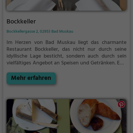
Bockkeller
Bockkellergasse 2, 02953 Bad Muskau
Im Herzen von Bad Muskau liegt das charmante
Restaurant Bockkeller, das nicht nur durch seine
idyllische Lage besticht, sondern auch durch sein
vielfältiges Angebot an Speisen und Getränken. Egal
ob man auf der Suche nach traditionellen Gerichten
oder internationalen Köstlichkeiten ist, hier wird
Mehr erfahren
man garantiert fündig. Das gemütliche Ambiente
lädt ein, sich eine Auszeit vom Alltag zu nehmen und
sich kulinarisch verwöhnen zu lassen. Ob allein, mit
Freunden oder der Familie - im Bockkeller findet
jeder seinen Platz. Das freundliche Personal sorgt
zudem dafür, dass es einem an nichts fehlt. Ein
Besuch im Bockkeller ist ein Genuss für alle Sinne
und ein Muss für alle Feinschmecker.