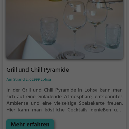
gastronomische Angebot im Kaffee König.
Grill und Chill Pyramide
Am Strand 2, 02999 Lohsa
In der Grill und Chill Pyramide in Lohsa kann man
sich auf eine einladende Atmosphäre, entspanntes
Ambiente und eine vielseitige Speisekarte freuen.
Hier kann man köstliche Cocktails genießen und
gesunde Gerichte probieren. Auch für einen
entspannten Brunch ist man hier genau richtig.
Mehr erfahren