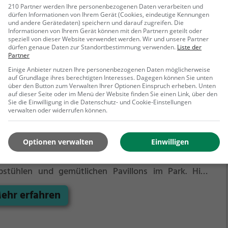
210 Partner werden Ihre personenbezogenen Daten verarbeiten und
icht. Das freundliche Personal sorgt dafür, dass man
dürfen Informationen von Ihrem Gerät (Cookies, eindeutige Kennungen
h rundum wohl fühlt und stets ein unvergessliches
und andere Gerätedaten) speichern und darauf zugreifen. Die
Informationen von Ihrem Gerät können mit den Partnern geteilt oder
inarisches Erlebnis genießt. Ein Besuch im "Zum
speziell von dieser Website verwendet werden. Wir und unsere Partner
denen Anker" ist ein Muss für Liebhaber guter Küche
dürfen genaue Daten zur Standortbestimmung verwenden.
Liste der
 gepflegter Getränke.
Partner
Einige Anbieter nutzen Ihre personenbezogenen Daten möglicherweise
auf Grundlage ihres berechtigten Interesses. Dagegen können Sie unten
über den Button zum Verwalten Ihrer Optionen Einspruch erheben. Unten
auf dieser Seite oder im Menü der Website finden Sie einen Link, über den
dhaus Friedrichsfehn
Sie die Einwilligung in die Datenschutz- und Cookie-Einstellungen
verwalten oder widerrufen können.
drichsfehner Straße 33, 26188 Edewecht
Landhaus Friedrichsfehn in Edewecht erlebt man
Optionen verwalten
Einwilligen
erländer Spezialitäten in einem großzügigen
taurant mit rustikalen Ziegelwänden, stilvollen
bstühlen und gemütlichen Pavillons im Park. Hier
n man nicht nur regionale Köstlichkeiten genießen,
ehr erfahren
dern auch afrikanische und gesunde Gerichte
bieren. Ein vielfältiges Angebot an Getränken und
keren Cocktails rundet das Angebot ab. Egal ob man