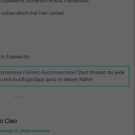
n Edewecht sicherlich etwas Passendes.
 schau doch mal hier vorbei:
s in Edewecht:
kostenlose
Freizeit-Suchmaschine
? Dort findest du jede
n und Ausflugstipps ganz in deiner Nähe!
o Ciao
tstraße 72, 26188 Edewecht