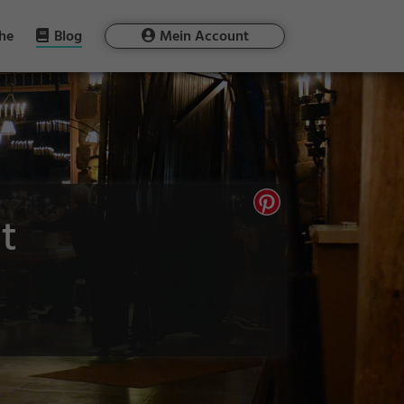
he
Blog
Mein Account
t