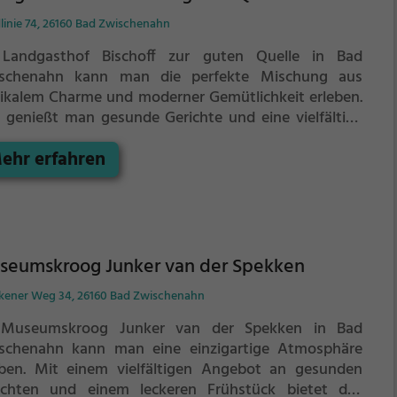
h rundum wohlzufühlen.
linie 74, 26160 Bad Zwischenahn
Landgasthof Bischoff zur guten Quelle in Bad
schenahn kann man die perfekte Mischung aus
tikalem Charme und moderner Gemütlichkeit erleben.
r genießt man gesunde Gerichte und eine vielfältige
wahl an Getränken in gemütlicher Atmosphäre. Ob
ehr erfahren
m ausgiebigen Brunch oder einem entspannten
ndessen, für jeden Geschmack ist etwas dabei.
che ein in die entspannte Atmosphäre und lass dich
 der kulinarischen Vielfalt überraschen. Genieße die
llische Lage direkt an der Quelle und komm vorbei, um
e Auszeit vom Alltag zu nehmen. Der Landgasthof
seumskroog Junker van der Spekken
choff zur guten Quelle ist die perfekte Adresse für
kener Weg 34, 26160 Bad Zwischenahn
ießer und Erholungssuchende in Bad Zwischenahn.
Museumskroog Junker van der Spekken in Bad
schenahn kann man eine einzigartige Atmosphäre
eben. Mit einem vielfältigen Angebot an gesunden
ichten und einem leckeren Frühstück bietet das