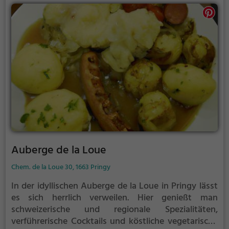
einen gelungenen Start in den Tag wird zudem ein
leckeres Frühstück angeboten. Tauche ein in die
entspannte Atmosphäre und lasse dich von den
kulinarischen Genüssen verzaubern. Das Restaurant
Huus am Arnensee bietet für jeden Geschmack das
passende Gericht und lädt zum gemütlichen
Verweilen ein. Wer die Schweizer Küche und
Naturverbundenheit schätzt, ist hier genau richtig.
Auberge de la Loue
Chem. de la Loue 30, 1663 Pringy
In der idyllischen Auberge de la Loue in Pringy lässt
es sich herrlich verweilen. Hier genießt man
schweizerische und regionale Spezialitäten,
verführerische Cocktails und köstliche vegetarische