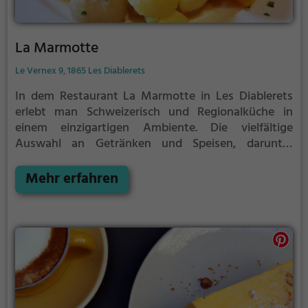
La Marmotte
Le Vernex 9, 1865 Les Diablerets
In dem Restaurant La Marmotte in Les Diablerets
erlebt man Schweizerisch und Regionalküche in
einem einzigartigen Ambiente. Die vielfältige
Auswahl an Getränken und Speisen, darunter
leckere Cocktails und köstliche vegetarische
Gerichte, lässt keine Wünsche offen. Hier kann man
Mehr erfahren
den Tag mit einem reichhaltigen Frühstück beginnen
und sich anschließend von den kulinarischen
Kreationen verwöhnen lassen. Tauche ein in die
gemütliche Atmosphäre und genieße die
gastronomischen Köstlichkeiten im La Marmotte.