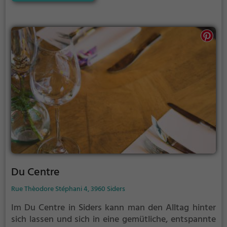
internationale Spezialitäten - hier findet man für
jeden Geschmack das Passende. Die freundlichen
Mitarbeiter sorgen dafür, dass man sich wie zu
Hause fühlt und stehen gerne beratend zur Seite.
Egal ob man einen gemütlichen Abend zu zweit oder
einen geselligen Abend mit Freunden genießen
möchte, im La Dent Blanche ist man immer bestens
aufgehoben. Ein Besuch in diesem charmanten
Restaurant ist ein kulinarisches Erlebnis, das man
sich nicht entgehen lassen sollte.
Du Centre
Rue Thèodore Stéphani 4, 3960 Siders
Im Du Centre in Siders kann man den Alltag hinter
sich lassen und sich in eine gemütliche, entspannte