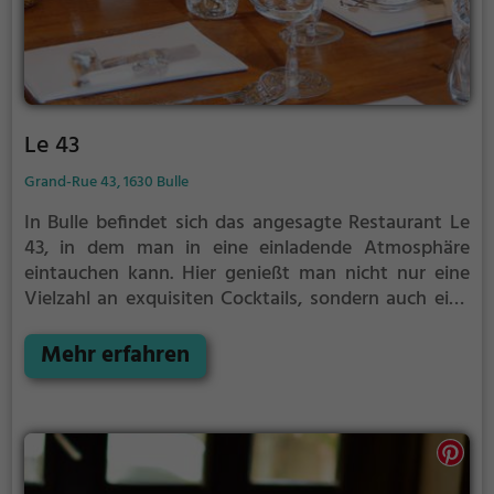
Le 43
Grand-Rue 43, 1630 Bulle
In Bulle befindet sich das angesagte Restaurant Le
43, in dem man in eine einladende Atmosphäre
eintauchen kann. Hier genießt man nicht nur eine
Vielzahl an exquisiten Cocktails, sondern auch eine
Auswahl an köstlichen vegetarischen Gerichten. Das
Ambiente ist modern und stilvoll, perfekt für einen
Mehr erfahren
entspannten Abend mit Freunden oder einem
romantischen Dinner zu zweit. Die
abwechslungsreiche Speisekarte und das breite
Angebot an Getränken machen das Le 43 zu einem
beliebten Treffpunkt für Feinschmecker und