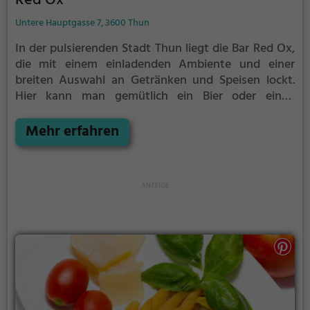
Red Ox
Untere Hauptgasse 7, 3600 Thun
In der pulsierenden Stadt Thun liegt die Bar Red Ox,
die mit einem einladenden Ambiente und einer
breiten Auswahl an Getränken und Speisen lockt.
Hier kann man gemütlich ein Bier oder einen
erlesenen Wein genießen oder sich von kreativen
Cocktails verzaubern lassen. Auch Vegetarier
Mehr erfahren
kommen hier auf ihre Kosten, denn die Bar bietet
eine Auswahl an schmackhaften vegetarischen
Gerichten. Tauche ein in die entspannte Atmosphäre
der Red Ox Bar und genieße einen unvergesslichen
Abend inmitten von guten Drinks und köstlichen
Speisen. Ein Muss für alle, die das Besondere suchen!