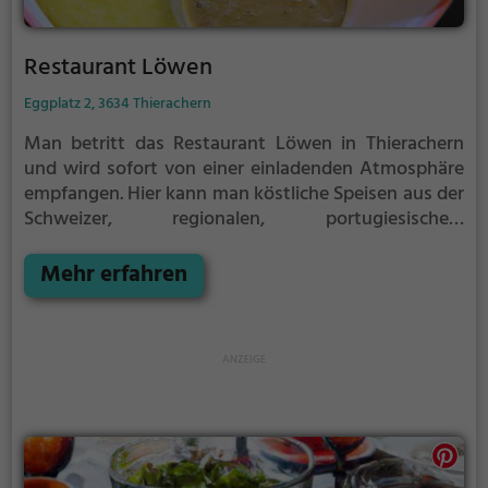
Restaurant Löwen
Eggplatz 2, 3634 Thierachern
Man betritt das Restaurant Löwen in Thierachern
und wird sofort von einer einladenden Atmosphäre
empfangen. Hier kann man köstliche Speisen aus der
Schweizer, regionalen, portugiesischen,
europäischen und mediterranen Küche genießen.
Besonders die Auswahl an spanischen Tapas ist
Mehr erfahren
beeindruckend. Dazu werden erfrischende Cocktails
serviert, die man in gemütlicher Runde genießen
kann. Auch vegetarische Gerichte stehen auf der
vielfältigen Speisekarte des Restaurants. Wer gerne
ausgiebig frühstückt, wird hier ebenfalls fündig. Im
Restaurant Löwen ist für jeden Geschmack etwas
dabei.