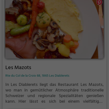
Wahl. Das Ambiente ist gemütlich und einladend,
perfekt für einen entspannten Abend mit Freunden
oder einem romantischen Essen zu zweit.
Les Mazots
Rte du Col de la Croix 68, 1865 Les Diablerets
In Les Diablerets liegt das Restaurant Les Mazots,
wo man in gemütlicher Atmosphäre traditionelle
Schweizer und regionale Spezialitäten genießen
kann. Hier lässt es sich bei einem vielfältigen
Angebot an Getränken, darunter köstliche Cocktails,