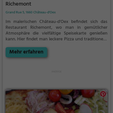
Richemont
Grand Rue 5, 1660 Château-d'Oex
Im malerischen Château-d'Oex befindet sich das
Restaurant Richemont, wo man in gemütlicher
Atmosphäre die vielfältige Speisekarte genießen
kann. Hier findet man leckere Pizza und traditionelle
italienische Gerichte, die mit einer großen Auswahl
an Bier, Wein und Cocktails perfekt harmonieren.
Mehr erfahren
Aber auch Vegetarier kommen hier auf ihre Kosten,
denn die Auswahl an fleischlosen Gerichten ist hier
ebenso vielfältig. Tauche ein in die Welt des
Richemont und genieße kulinarische Köstlichkeiten
in entspannter und einladender Umgebung.