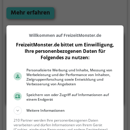
Kaffeeliebhaber sich an einer Auswahl von erlesenen
Kaffeespezialitäten und köstlichem Kuchen erfreuen
Mehr erfahren
können. Frühstücksliebhaber kommen ebenfalls auf
ihre Kosten, denn das Restaurant bietet eine große
Auswahl an Frühstücksgerichten, perfekt für einen
Willkommen auf FreizeitMonster.de
gelungenen Start in den Tag. Am Abend locken
leckere Cocktails und eine vielfältige Speisekarte, die
FreizeitMonster.de bittet um Einwilligung,
auch vegetarische Köstlichkeiten bereithält. Ein
Ihre personenbezogenen Daten für
Besuch im Le Passage verspricht ein kulinarisches
Folgendes zu nutzen:
Erlebnis der Extraklasse.
Personalisierte Werbung und Inhalte, Messung von
Werbeleistung und der Performance von Inhalten,
Zielgruppenforschung sowie Entwicklung und
Verbesserung von Angeboten
Speichern von oder Zugriff auf Informationen auf
einem Endgerät
Weitere Informationen
Café de la Promenade
210 Partner werden Ihre personenbezogenen Daten
verarbeiten und dürfen Informationen von Ihrem Gerät
Rue de la Promenade 31, 1630 Bulle
(Cookies, eindeutige Kennungen und andere Gerätedaten)