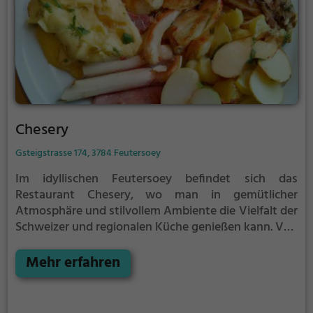
Schweizer Berge zu genießen. Definitiv ein
kulinarisches Highlight inmitten der Schweizer
Natur.
Chesery
Gsteigstrasse 174, 3784 Feutersoey
Im idyllischen Feutersoey befindet sich das
Restaurant Chesery, wo man in gemütlicher
Atmosphäre und stilvollem Ambiente die Vielfalt der
Schweizer und regionalen Küche genießen kann. Von
herzhaften Fleischgerichten bis hin zu veganen und
vegetarischen Köstlichkeiten ist hier für jeden
Mehr erfahren
Geschmack etwas dabei. Dazu bietet die Bar eine
große Auswahl an erfrischenden Cocktails und
anderen Getränken. Tauche ein in die Welt des