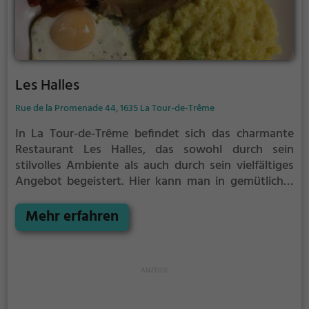
Les Halles
Rue de la Promenade 44, 1635 La Tour-de-Trême
In La Tour-de-Trême befindet sich das charmante
Restaurant Les Halles, das sowohl durch sein
stilvolles Ambiente als auch durch sein vielfältiges
Angebot begeistert. Hier kann man in gemütlicher
Atmosphäre regionale Schweizer Köstlichkeiten
sowie vegetarische Gerichte genießen. Zudem lockt
Mehr erfahren
das Restaurant mit einer Auswahl an erfrischenden
Cocktails und lädt auch zum ausgiebigen Frühstück
oder Brunch ein. Ein Besuch in Les Halles verspricht
einen kulinarischen Genuss für jeden Geschmack
und ist ein absolutes Muss für Feinschmecker und
Liebhaber der guten Küche.