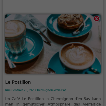
vegetarischen Gerichten. Dazu kann man sich an
einer erfrischenden Auswahl an Cocktails erfreuen.
Das Hotel Bellevue ist definitiv einen Besuch wert,
um sich kulinarisch verwöhnen zu lassen.
Le Postillon
Rue Centrale 25, 3971 Chermignon-d'en-Bas
Im Café Le Postillon in Chermignon-d'en-Bas kann
man in gemütlicher Atmosphäre das vielfältige