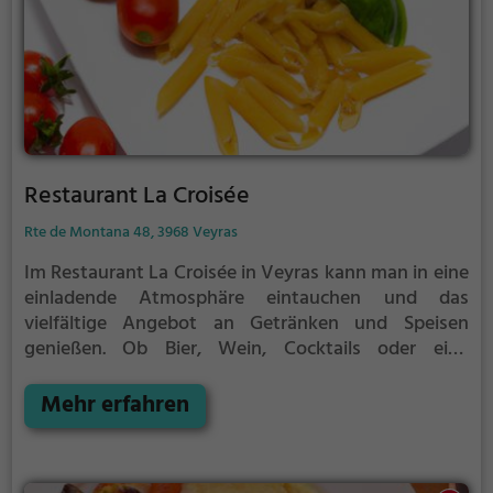
Restaurant La Croisée
Rte de Montana 48, 3968 Veyras
Im Restaurant La Croisée in Veyras kann man in eine
einladende Atmosphäre eintauchen und das
vielfältige Angebot an Getränken und Speisen
genießen. Ob Bier, Wein, Cocktails oder eine
Auswahl an europäischen und kontinentalen
Spezialitäten, hier findet man für jeden Geschmack
Mehr erfahren
etwas. Besonders zu empfehlen sind die leckeren
Pizzen und italienischen Gerichte. Auch für einen
ausgiebigen Brunch ist das Restaurant eine gute