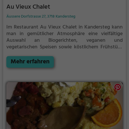
Au Vieux Chalet
Äussere Dorfstrasse 27, 3718 Kandersteg
Im Restaurant Au Vieux Chalet in Kandersteg kann
man in gemütlicher Atmosphäre eine vielfältige
Auswahl an Biogerichten, veganen und
vegetarischen Speisen sowie köstlichem Frühstück
und Brunch genießen. Hier wird besonderer Wert auf
qualitativ hochwertige und nachhaltige Zutaten
Mehr erfahren
gelegt, die zu schmackhaften Gerichten verarbeitet
werden. Das Ambiente lädt zum Verweilen ein und
die breite Getränkeauswahl lässt keine Wünsche
offen. Tauche ein in diese gastronomische Oase
mitten in den Bergen und lass dich von den
kulinarischen Köstlichkeiten verzaubern.