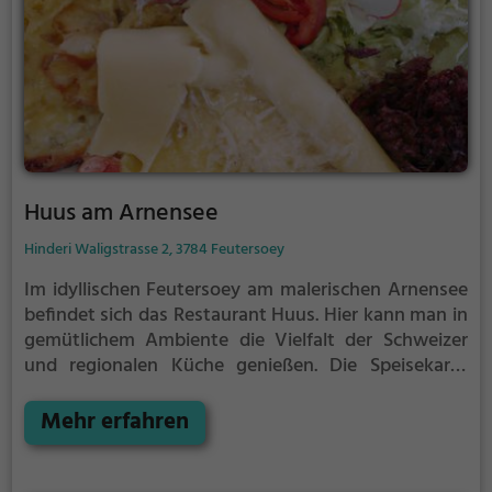
Huus am Arnensee
Hinderi Waligstrasse 2, 3784 Feutersoey
Im idyllischen Feutersoey am malerischen Arnensee
befindet sich das Restaurant Huus. Hier kann man in
gemütlichem Ambiente die Vielfalt der Schweizer
und regionalen Küche genießen. Die Speisekarte
beinhaltet auch eine Auswahl an köstlichen
Biogerichten und vegetarischen Speisen. Neben dem
Mehr erfahren
reichhaltigen Speisenangebot bietet das Huus auch
eine breite Auswahl an erfrischenden Cocktails. Für