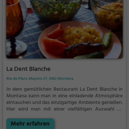
La Dent Blanche
Rte de Plans-Mayens 37, 3963 Montana
In dem gemütlichen Restaurant La Dent Blanche in
Montana kann man in eine einladende Atmosphäre
eintauchen und das einzigartige Ambiente genießen.
Hier wird man mit einer vielfältigen Auswahl an
köstlichen Speisen und erlesenen Getränken
verwöhnt. Ob traditionelle Schweizer Gerichte oder
Mehr erfahren