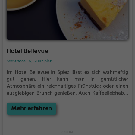
Hotel Bellevue
Seestrasse 36, 3700 Spiez
Im Hotel Bellevue in Spiez lässt es sich wahrhaftig
gut gehen. Hier kann man in gemütlicher
Atmosphäre ein reichhaltiges Frühstück oder einen
ausgiebigen Brunch genießen. Auch Kaffeeliebhaber
und Naschkatzen kommen auf ihre Kosten und
können zwischen einer Vielzahl an
Mehr erfahren
Kaffeespezialitäten und verlockenden Kuchensorten
wählen. Wer auf gesunde und nachhaltige
Ernährung setzt, findet im Hotel Bellevue eine große
Auswahl an köstlichen Biogerichten und