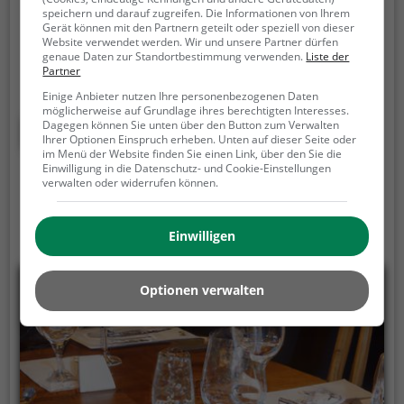
speichern und darauf zugreifen. Die Informationen von Ihrem
Inmitten der malerischen Stadt Bulle liegt das Café
Gerät können mit den Partnern geteilt oder speziell von dieser
de la Promenade, ein Restaurant, das für seine
Website verwendet werden. Wir und unsere Partner dürfen
genaue Daten zur Standortbestimmung verwenden.
Liste der
Schweizerische und Regionalküche bekannt ist. Hier
Partner
kann man in gemütlicher Atmosphäre ein
Einige Anbieter nutzen Ihre personenbezogenen Daten
reichhaltiges Frühstück genießen oder sich am
möglicherweise auf Grundlage ihres berechtigten Interesses.
Abend bei einem exquisiten Cocktail verwöhnen
Mehr erfahren
Dagegen können Sie unten über den Button zum Verwalten
Ihrer Optionen Einspruch erheben. Unten auf dieser Seite oder
lassen. Die breite Auswahl an Getränken und
im Menü der Website finden Sie einen Link, über den Sie die
Speisen lädt dazu ein, die Vielfalt der Schweizer
Einwilligung in die Datenschutz- und Cookie-Einstellungen
verwalten oder widerrufen können.
Gastronomie zu entdecken. Tauche ein in die
entspannte Atmosphäre, spüre das freundliche
Ambiente und lass dich von den kulinarischen
Einwilligen
Köstlichkeiten verführen. Das Café de la Promenade
ist der perfekte Ort, um die lokalen Spezialitäten zu
probieren und einen unvergesslichen Abend zu
Optionen verwalten
verbringen.