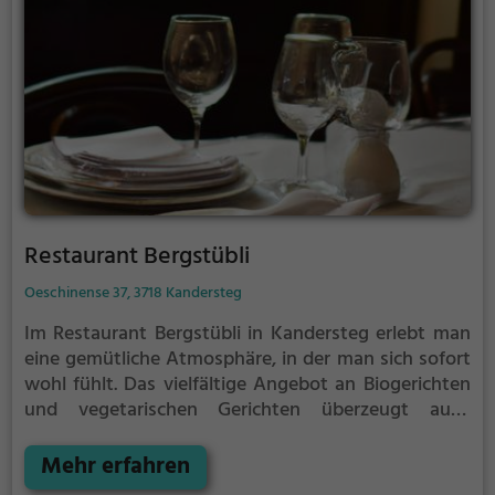
Genießer.
Restaurant Bergstübli
Oeschinense 37, 3718 Kandersteg
Im Restaurant Bergstübli in Kandersteg erlebt man
eine gemütliche Atmosphäre, in der man sich sofort
wohl fühlt. Das vielfältige Angebot an Biogerichten
und vegetarischen Gerichten überzeugt auch
anspruchsvolle Genießer. Dazu gibt es eine große
Auswahl an erfrischenden Cocktails und anderen
Mehr erfahren
Getränken. Tauche ein in dieses einladende