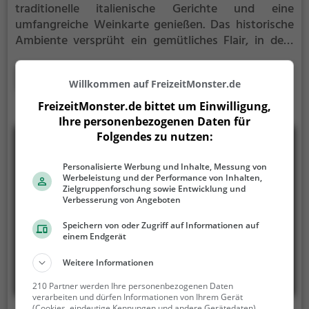
traditionelle italienische Gerichte und eine
umfangreiche Weinkarte genießen. Das historische
Ambiente versprüht ein gemütliches Flair, in dem
man in die Welt mediterraner Spezialitäten
eintauchen kann. Von klassischer Pizza bis zu
Mehr erfahren
Willkommen auf FreizeitMonster.de
köstlichen Biogerichten – hier findet man eine
vielfältige Auswahl, die auch vegetarische und
FreizeitMonster.de bittet um Einwilligung,
vegane Gerichte umfasst. Dazu kann man aus einer
Ihre personenbezogenen Daten für
breiten Palette an Cocktails und anderen Getränken
Folgendes zu nutzen:
wählen. Tauche ein in die Atmosphäre, spüre das
Ambiente und probiere das vielfältige Angebot an
Personalisierte Werbung und Inhalte, Messung von
Werbeleistung und der Performance von Inhalten,
Getränken und Speisen im Verdi.
Zielgruppenforschung sowie Entwicklung und
Verbesserung von Angeboten
Speichern von oder Zugriff auf Informationen auf
einem Endgerät
Weitere Informationen
210 Partner werden Ihre personenbezogenen Daten
verarbeiten und dürfen Informationen von Ihrem Gerät
(Cookies, eindeutige Kennungen und andere Gerätedaten)