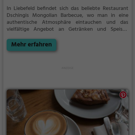
In Liebefeld befindet sich das beliebte Restaurant
Dschingis Mongolian Barbecue, wo man in eine
authentische Atmosphäre eintauchen und das
vielfältige Angebot an Getränken und Speisen
genießen kann. Hier kann man klassisches
mongolisches Essen und Grillgerichte probieren,
Mehr erfahren
sowie eine Auswahl an leckeren asiatischen und
vegetarischen Gerichten entdecken. Ein besonderes
Highlight ist der Brunch, bei dem man sich selbst
ausgewählte Zutaten zubereiten lassen kann.
Tauche ein in die Welt der mongolischen Küche und
erlebe einen köstlichen Abend im Dschingis
Mongolian Barbecue.