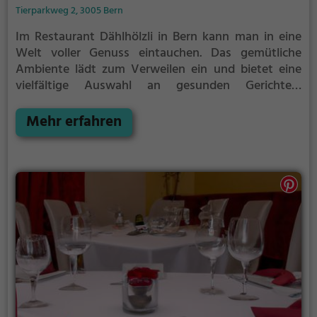
Tierparkweg 2, 3005 Bern
Im Restaurant Dählhölzli in Bern kann man in eine
Welt voller Genuss eintauchen. Das gemütliche
Ambiente lädt zum Verweilen ein und bietet eine
vielfältige Auswahl an gesunden Gerichten,
Frühstück und Brunch. Hier kann man sich
kulinarisch verwöhnen lassen und die entspannte
Mehr erfahren
Atmosphäre genießen. Ob alleine, zu zweit oder in
größerer Runde, das Dählhölzli bietet für jeden
Anlass das passende Angebot.