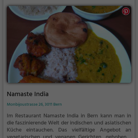
Brunch, im Kornhauskeller ist man immer gut
aufgehoben. Tauche ein in die Atmosphäre, spüre
das Ambiente und probiere das vielfältige Angebot
an Getränken und Speisen.
Namaste India
Monbijoustrasse 26, 3011 Bern
Im Restaurant Namaste India in Bern kann man in
die faszinierende Welt der indischen und asiatischen
Küche eintauchen. Das vielfältige Angebot an
vegetarischen und veganen Gerichten, gehobener