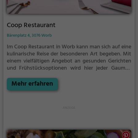
Coop Restaurant
Bärenplatz 4, 3076 Worb
Im Coop Restaurant in Worb kann man sich auf eine
kulinarische Reise der besonderen Art begeben. Mit
einem vielfältigen Angebot an gesunden Gerichten
und Frühstücksoptionen wird hier jeder Gaumen
verwöhnt. Das gemütliche Ambiente lädt zum
Verweilen ein und bietet die perfekte Kulisse für
Mehr erfahren
genussvolle Stunden. Egal ob man sich für einen
leckeren Smoothie oder einen herzhaften Salat
entscheidet, hier kommt jeder auf seine Kosten.
Tauche ein in die Welt des Genusses und lasse dich
von den köstlichen Speisen und Getränken
verwöhnen. Im Coop Restaurant wird Essen zu
einem echten Erlebnis.