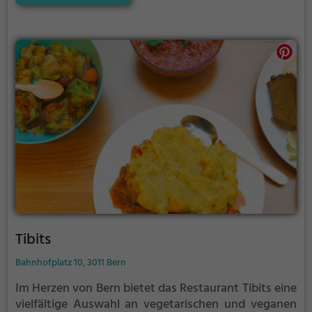
für ein ausgedehntes Frühstück oder einen
entspannten Brunch entscheidet, hier wird jeder
Gaumen verwöhnt. Toi et moi bietet für jeden
Geschmack das passende Angebot – ein Ort, um
sich kulinarisch zu verwöhnen und gemütlich
zusammen zu sein.
Tibits
Bahnhofplatz 10, 3011 Bern
Im Herzen von Bern bietet das Restaurant Tibits eine
vielfältige Auswahl an vegetarischen und veganen