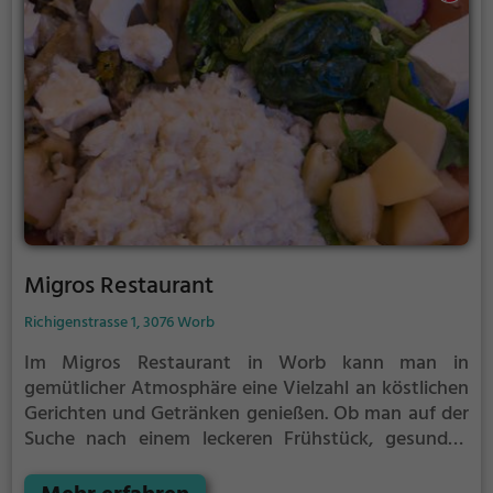
Migros Restaurant
Richigenstrasse 1, 3076 Worb
Im Migros Restaurant in Worb kann man in
gemütlicher Atmosphäre eine Vielzahl an köstlichen
Gerichten und Getränken genießen. Ob man auf der
Suche nach einem leckeren Frühstück, gesunden
und veganen Gerichten, Biogerichten oder einem
herzhaften Brunch ist – hier wird man fündig. Zudem