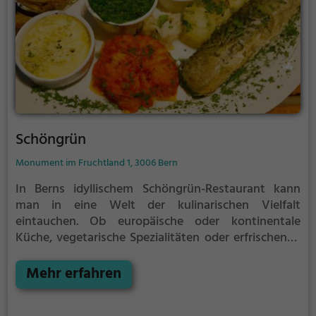
Schöngrün
Monument im Fruchtland 1, 3006 Bern
In Berns idyllischem Schöngrün-Restaurant kann
man in eine Welt der kulinarischen Vielfalt
eintauchen. Ob europäische oder kontinentale
Küche, vegetarische Spezialitäten oder erfrischende
Cocktails - hier wird jeder Geschmack bedient. Die
gemütliche Atmosphäre lädt zum Verweilen ein,
Mehr erfahren
während man sich durch das abwechslungsreiche
Angebot probiert. Besonders beliebt ist der Brunch,