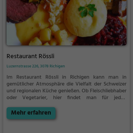
Restaurant Rössli
Luzernstrasse 226, 3078 Richigen
Im Restaurant Rössli in Richigen kann man in
gemütlicher Atmosphäre die Vielfalt der Schweizer
und regionalen Küche genießen. Ob Fleischliebhaber
oder Vegetarier, hier findet man für jeden
Geschmack das passende Gericht. Zudem locken
leckere Cocktails und eine breite Auswahl an
Mehr erfahren
Getränken. Wer gerne ausgedehnt frühstückt, ist
hier ebenfalls an der richtigen Adresse – das
Restaurant bietet auch einen köstlichen Brunch an.