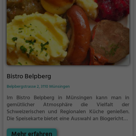
Erlebnis für alle Sinne.
Bistro Belpberg
Belpbergstrasse 2, 3110 Münsingen
Im Bistro Belpberg in Münsingen kann man in
gemütlicher Atmosphäre die Vielfalt der
Schweizerischen und Regionalen Küche genießen.
Die Speisekarte bietet eine Auswahl an Biogerichten
und ein reichhaltiges Frühstücks- und
Brunchangebot. Dazu kann man aus einer Auswahl
Mehr erfahren