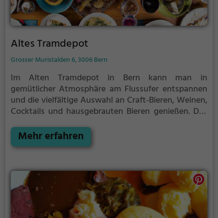
Altes Tramdepot
Grosser Muristalden 6, 3006 Bern
Im Alten Tramdepot in Bern kann man in
gemütlicher Atmosphäre am Flussufer entspannen
und die vielfältige Auswahl an Craft-Bieren, Weinen,
Cocktails und hausgebrauten Bieren genießen. Das
Lokal bietet zudem eine Terrasse, auf der man
gesunde, vegane und vegetarische Gerichte sowie
Mehr erfahren
leckere Burger und einfache Speisen probieren kann.
Abgerundet wird das kulinarische Erlebnis mit
hausgemachter Eiscreme. Ein Besuch im Alten
Tramdepot ist ein Muss für alle Genießer und bietet
die perfekte Kombination aus entspannter
Atmosphäre, abwechslungsreichem Angebot und
herrlicher Aussicht auf den Fluss.