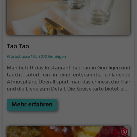
Tao Tao
Worbstrasse 162, 3073 Gümligen
Man betritt das Restaurant Tao Tao in Gümligen und
taucht sofort ein in eine entspannte, einladende
Atmosphäre. Überall spürt man das chinesische Flair
und die Liebe zum Detail. Die Speisekarte bietet eine
Vielzahl gesunder und vegetarischer Gerichte, die
mit frischen Zutaten zubereitet werden. Dazu gibt
Mehr erfahren
es eine breite Auswahl an erfrischenden Getränken.
Das Ambiente lädt dazu ein, sich fallen zu lassen und
die Vielfalt der asiatischen Küche zu genießen. Ein
Besuch im Tao Tao verspricht ein kulinarisches