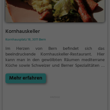
Kornhauskeller
Kornhausplatz 18, 3011 Bern
Im Herzen von Bern befindet sich das
beeindruckende Kornhauskeller-Restaurant. Hier
kann man in den gewölbten Räumen mediterrane
Küche sowie Schweizer und Berner Spezialitäten in
einem zwanglosen Ambiente genießen. Egal ob man
Lust auf Schweizerisch, Regionalküche,
Mehr erfahren
Meeresfrüchte, Fisch, Biogerichte, gesunde, vegane
oder vegetarische Gerichte hat - hier wird jeder
fündig. Zudem bietet das Restaurant eine große
Auswahl an Bier, Wein und Cocktails an. Ob für ein
gemütliches Frühstück oder einen ausgiebigen