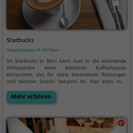
Starbucks
Waaghausgasse 18, 3011 Bern
Im Starbucks in Bern kann man in die einladende
Atmosphäre eines beliebten Kaffeehauses
eintauchen, das für seine besonderen Röstungen
und leichten Snacks bekannt ist. Hier kann man
Kaffee und Kuchen genießen, sich an einem
gesunden Frühstück erfreuen oder vegetarische
Mehr erfahren
Gerichte probieren. Mit WLAN ausgestattet, ist das
Café der perfekte Ort für ein entspanntes Treffen
mit Freunden oder zum Arbeiten in angenehmer
Umgebung. Und auch der Brunch ist hier ein echtes
Highlight. Tauche ein in die Welt von Starbucks und