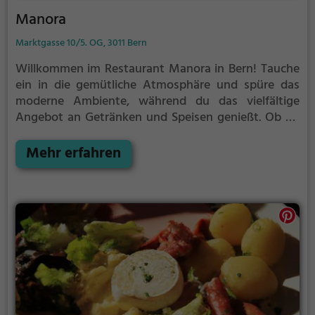
Manora
Marktgasse 10/5. OG, 3011 Bern
Willkommen im Restaurant Manora in Bern! Tauche
ein in die gemütliche Atmosphäre und spüre das
moderne Ambiente, während du das vielfältige
Angebot an Getränken und Speisen genießt. Ob du
Lust auf einen leckeren Kaffee und Kuchen hast, ein
ausgiebiges Frühstück möchtest oder dich für
Mehr erfahren
gesunde Biogerichte und vegetarische Gerichte
interessierst – hier wirst du garantiert fündig. Lass
dich von der Vielfalt überraschen und genieße deine
Mahlzeit in entspannter Atmosphäre. Im Manora ist
für jeden Geschmack etwas dabei.