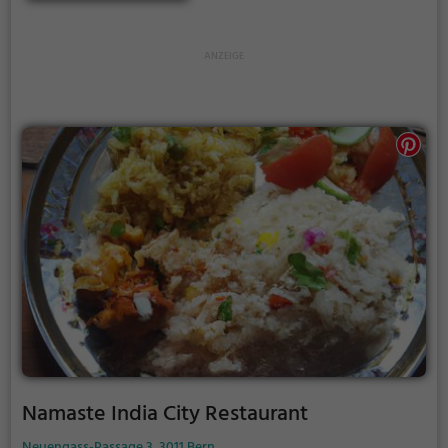
oder internationale Spezialitäten hat, hier kommt
jeder auf seine Kosten. Dabei legt das Restaurant
großen Wert auf frische Zutaten und qualitativ
hochwertige Gerichte. Die freundlichen Mitarbeiter
sorgen dafür, dass man sich rundum wohl fühlt und
einen unvergesslichen Aufenthalt genießen kann.
Ob für ein romantisches Dinner zu zweit oder einen
geselligen Abend mit Freunden, im Mattehof
Gastronomie wird man stets bestens versorgt.
Namaste India City Restaurant
Neuengass-Passage 3, 3011 Bern