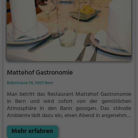
erlebe Genussmomente inmitten von Bern's
lebendiger Innenstadt.
Mattehof Gastronomie
Belpstrasse 39, 3007 Bern
Man betritt das Restaurant Mattehof Gastronomie
in Bern und wird sofort von der gemütlichen
Atmosphäre in den Bann gezogen. Das stilvolle
Ambiente lädt dazu ein, einen Abend in angenehmer
Gesellschaft zu verbringen. Die vielfältige Auswahl
an Getränken und Speisen lässt keine Wünsche
Mehr erfahren
offen. Egal ob man Lust auf deftige Schweizer Küche