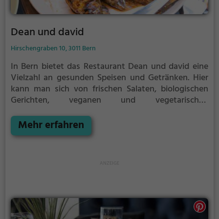
Dean und david
Hirschengraben 10, 3011 Bern
In Bern bietet das Restaurant Dean und david eine
Vielzahl an gesunden Speisen und Getränken. Hier
kann man sich von frischen Salaten, biologischen
Gerichten, veganen und vegetarischen
Köstlichkeiten verwöhnen lassen. Das gemütliche
Ambiente lädt zum Verweilen ein, sei es beim
Mehr erfahren
ausgiebigen Frühstück oder einem gesunden
Mittagessen. Dean und david ist die perfekte Wahl
für alle, die Wert auf gesunde Küche legen und
gerne in entspannter Atmosphäre speisen. Ein Ort,
an dem man sich rundum wohlfühlt und genussvoll
gesund schlemmen kann.