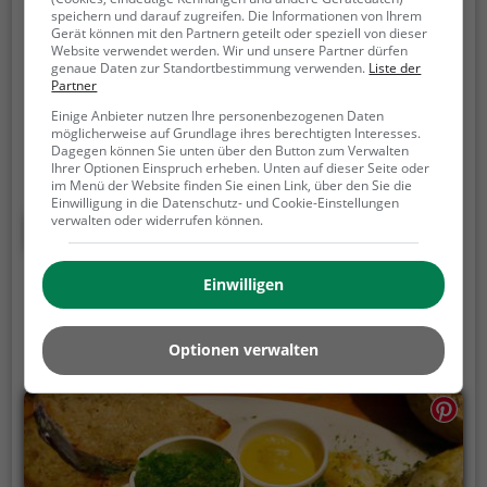
Rosengarten
speichern und darauf zugreifen. Die Informationen von Ihrem
Gerät können mit den Partnern geteilt oder speziell von dieser
Website verwendet werden. Wir und unsere Partner dürfen
Alter Aargauerstalden 31b, 3006 Bern
genaue Daten zur Standortbestimmung verwenden.
Liste der
Partner
Im Restaurant Rosengarten in Bern kann man in
Einige Anbieter nutzen Ihre personenbezogenen Daten
einem modernen Ambiente am Rand eines
möglicherweise auf Grundlage ihres berechtigten Interesses.
idyllischen Stadtparks verweilen und die
Dagegen können Sie unten über den Button zum Verwalten
mediterrane Küche genießen. Das vielfältige
Ihrer Optionen Einspruch erheben. Unten auf dieser Seite oder
im Menü der Website finden Sie einen Link, über den Sie die
Angebot umfasst Schweizerisches, Regionalküche,
Einwilligung in die Datenschutz- und Cookie-Einstellungen
Biogerichte, Cocktails, gesunde, vegane und
verwalten oder widerrufen können.
Mehr erfahren
vegetarische Speisen sowie ein reichhaltiges
Frühstück. Die Terrasse lädt zu entspannten
Einwilligen
Stunden im Freien ein und das Weinangebot rundet
das kulinarische Erlebnis ab. Hier kann man sich
verzaubern lassen und das Leben in vollen Zügen
Optionen verwalten
genießen.