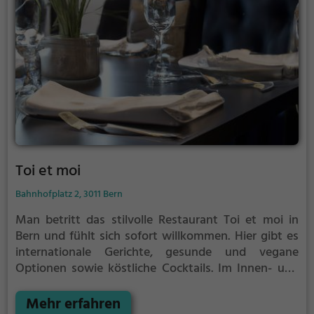
Toi et moi
Bahnhofplatz 2, 3011 Bern
Man betritt das stilvolle Restaurant Toi et moi in
Bern und fühlt sich sofort willkommen. Hier gibt es
internationale Gerichte, gesunde und vegane
Optionen sowie köstliche Cocktails. Im Innen- und
Außenbereich kann man eine vielfältige Auswahl an
Speisen und Getränken genießen. Egal ob man sich
Mehr erfahren